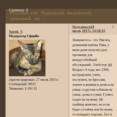
Страница:
1
Русский той. Породный, маленький,
здоровый, но ...
Поделиться
28
1
июля, 2017г. 14:58:35
Surok_S
Модератор СфинКо
Знакомьтесь - это Умелец,
домашняя кличка Умка, у
меня дома получил доп .
прозвище для
междусобойный
обсуждений - Злобстер ))))
Возраст 4 года, вес 2300,
кастрирован, умен,
Зарегистрирован
: 27 июля, 2011г.
послушен, не брехлив,
Сообщений:
9833
лоялен к кошкам и дома и на
Уважение:
[+20/-2]
улице, к другим собакам на
улице, дома к сукам. Гуляет,
ходит на пеленку. Не
снайпер конечно, но если
будет столбик или бутылка,
то попадает хорошо. Ест и