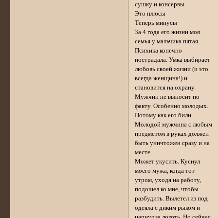
сушку и консервы.
Это плюсы
Теперь минусы
За 4 года его жизни моя
семья у мальчика пятая.
Психика конечно
пострадала. Умка выбирает
любовь своей жизни (и это
всегда женщина!) и
становится на охрану.
Мужчин не выносит по
факту. Особенно молодых.
Потому как его били.
Молодой мужчина с любым
предметом в руках должен
быть уничтожен сразу и на
месте.
Может укусить. Куснул
моего мужа, когда тот
утром, уходя на работу,
подошел ко мне, чтобы
разбудить. Вылетел из под
одеяла с диким рыком и
цапнул за локоть. Но сейчас