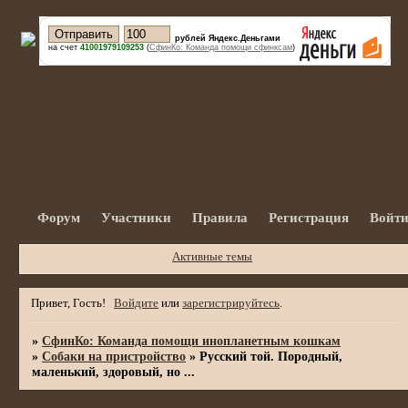
рублей Яндекс.Деньгами
на счет
41001979109253
(
СфинКо: Команда помощи сфинксам
)
Форум
Участники
Правила
Регистрация
Войт
Активные темы
Привет, Гость!
Войдите
или
зарегистрируйтесь
.
»
СфинКо: Команда помощи инопланетным кошкам
»
Собаки на пристройство
»
Русский той. Породный,
маленький, здоровый, но ...