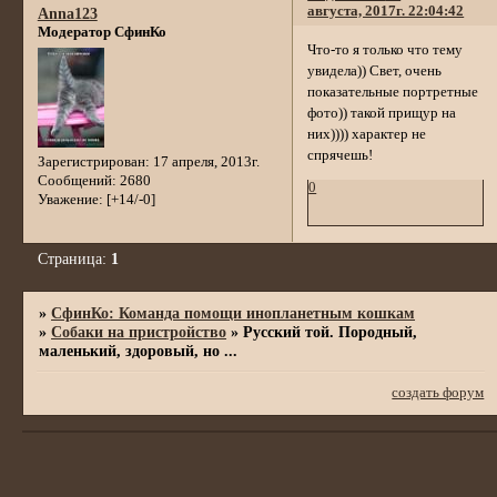
августа, 2017г. 22:04:42
Anna123
Модератор СфинКо
Что-то я только что тему
увидела)) Свет, очень
показательные портретные
фото)) такой прищур на
них)))) характер не
спрячешь!
Зарегистрирован
: 17 апреля, 2013г.
Сообщений:
2680
0
Уважение:
[+14/-0]
Страница:
1
»
СфинКо: Команда помощи инопланетным кошкам
»
Собаки на пристройство
»
Русский той. Породный,
маленький, здоровый, но ...
создать форум