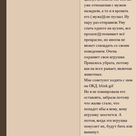
уже отношения с мужем
наладили, а то и в кровать
его ( мужа))) не пускал. Ну
пару раз отправили Уму
спать одного на кухню, все
прошло))) понимает всё
прекрасно, но иногла не
может совладать со своим
поведением. Очень
охраняет свои игрушки.
Пришлось убрать, потому
как на всех рыкает, включая
животных.
Мне советуют ходить с ним
на ОКД. blink.gif
Но я не планировала его
оставлять, забрала потому
что жалко стало, что
попадет абы к кому, кому
игрушку захочется. А
потом, когда эта игрушка
покусает их, будут бить или
выкинут.