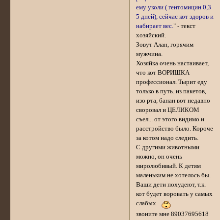
ему уколи ( гентомицин 0,3
5 дней), сейчас кот здоров и
набирает вес.
" - текст
хозяйский.
Зовут Алан, горячим
мужчина.
Хозяйка очень настаивает,
что кот ВОРИШКА
профессионал. Тырит еду
только в путь. из пакетов,
изо рта, банан вот недавно
своровал и ЦЕЛИКОМ
съел... от этого видимо и
расстройство было. Короче
за котом надо следить.
С другими животными
можно, он очень
миролюбивый. К детям
маленьким не хотелось бы.
Ваши дети похудеют, т.к.
кот будет воровать у самых
слабых
звоните мне 89037695618