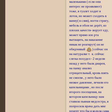
маленькими ( если они
интерес не проявляют)
тоже, в туалет ходит в
лоток, но может сходить в
ванну( в слив), ногти стригу,
мебель и обои не дерёт, из
плохих качеств- ворует еду,
может прямо изо рта
вытащить, на наказание
никак не реагирут( он не
обидчивый
) сейчас он
на натуралке т. к. сейчас
слегка похудел - 2 недели
назад у него была диарея,
на панку анализ
отрицательный, кровь взять
не смогли , у него было
низкое давление, лечили его
капельницами , но после
второго посещения, на
котором капельницу нам
ставила пьяная медсестра, я
попросила врача дать мне
рецепт что бы я колола сама