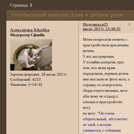
Страница:
1
Голубоглазый канадец Алан в добрые руки
Поделиться
25
1
июля, 2017г. 15:30:35
Александра Kluchka
Модератор СфинКо
Меня попросили помочь с
пристройством красавчика
котика.
5 лет, кастрирован.
У хозяйки аллергия, при
чем, что меня прям
порадовало, первым делом
Зарегистрирован
: 28 июля, 2011г.
мне выслали не фото кота, а
Сообщений:
4233
Уважение:
[+14/-0]
справку от аллерголога.
Люди ответственные, кота
абы кому не отдадут,
спешки в пристройстве
нету.
по коту: "
Он очень
общительный, абсолютно
не злой, с котами
уживается, с собаками