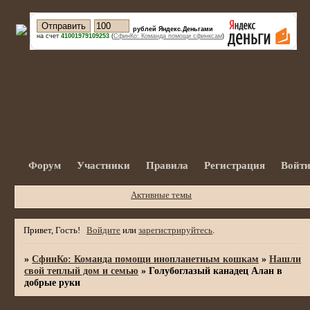
рублей Яндекс.Деньгами
на счет
41001979109253
(
СфинКо: Команда помощи сфинксам
)
Форум
Участники
Правила
Регистрация
Войт
Активные темы
Привет, Гость!
Войдите
или
зарегистрируйтесь
.
»
СфинКо: Команда помощи инопланетным кошкам
»
Нашли
свой теплый дом и семью
»
Голубоглазый канадец Алан в
добрые руки