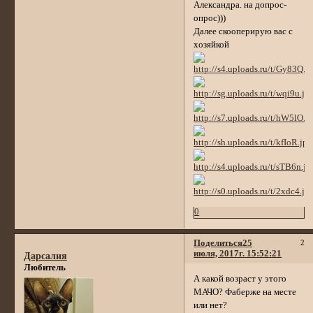
Александра. на допрос-
опрос)))
Далее скооперирую вас с
хозяйкой
0
Поделиться
25
2
июля, 2017г. 15:52:21
Дарсалия
Любитель
А какой возраст у этого
МАЧО? Фаберже на месте
или нет?