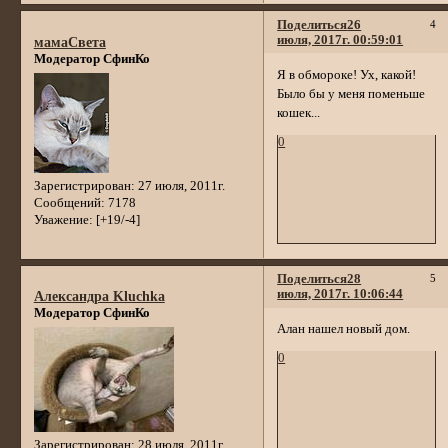
Поделиться
26
4
июля, 2017г. 00:59:01
мамаСвета
Модератор СфинКо
Я в обмороке! Ух, какой!
Было бы у меня поменьше
кошек...
0
Зарегистрирован
: 27 июля, 2011г.
Сообщений:
7178
Уважение:
[+19/-4]
Поделиться
28
5
июля, 2017г. 10:06:44
Александра Kluchka
Модератор СфинКо
Алан нашел новый дом.
0
Зарегистрирован
: 28 июля, 2011г.