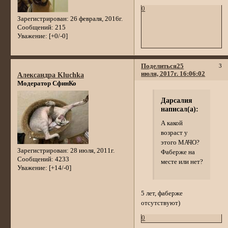
0
Зарегистрирован
: 26 февраля, 2016г.
Сообщений:
215
Уважение:
[+0/-0]
Поделиться
25
3
июля, 2017г. 16:06:02
Александра Kluchka
Модератор СфинКо
Дарсалия
написал(а):
А какой
возраст у
этого МАЧО?
Зарегистрирован
: 28 июля, 2011г.
Фаберже на
Сообщений:
4233
месте или нет?
Уважение:
[+14/-0]
5 лет, фаберже
отсутствуют)
0