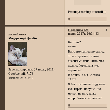
Разницы вообще никакой(((
0
Поделиться
28
8
июня, 2017г. 20:34:43
мамаСвета
Модератор СфинКо
Кастрат?
*****
На гормоны можно сдать...
Только дальше с этими
анализами непонятно, что
делать. Гормональную
Зарегистрирован
: 27 июля, 2011г.
терапию?...
Сообщений:
7178
В общем, я бы не стала.
Уважение:
[+19/-4]
*****
Я бы с питанием подумала.
Или корма "посуше", или,
может, на натуралку
попробовать перевести?
0