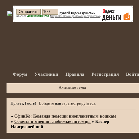
рублей Яндекс.Деньгами
на счет
41001979109253
(
СфинКо: Команда помощи сфинксам
)
Форум
Участники
Правила
Регистрация
Войт
Активные темы
Привет, Гость!
Войдите
или
зарегистрируйтесь
.
»
СфинКо: Команда помощи инопланетным кошкам
»
Советы и мнения: любимые питомцы
»
Каспер
Наигрязнейший