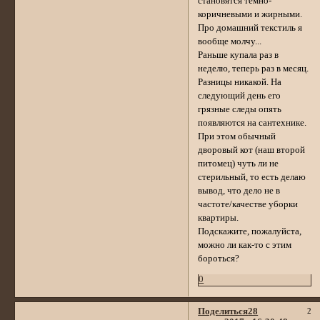
становятся темно-
коричневыми и жирными.
Про домашний текстиль я
вообще молчу...
Раньше купала раз в
неделю, теперь раз в месяц.
Разницы никакой. На
следующий день его
грязные следы опять
появляются на сантехнике.
При этом обычный
дворовый кот (наш второй
питомец) чуть ли не
стерильный, то есть делаю
вывод, что дело не в
частоте/качестве уборки
квартиры.
Подскажите, пожалуйста,
можно ли как-то с этим
бороться?
0
Поделиться
28
2