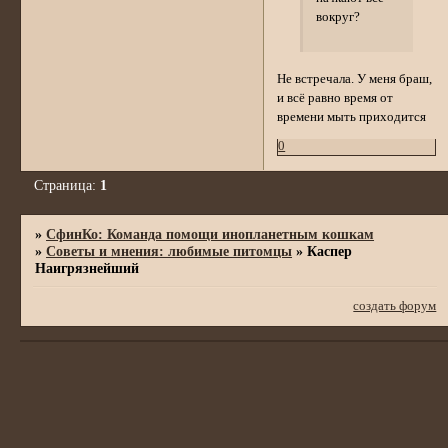
вокруг?
Не встречала. У меня браш,
и всё равно время от
времени мыть приходится
0
Страница:
1
»
СфинКо: Команда помощи инопланетным кошкам
»
Советы и мнения: любимые питомцы
»
Каспер
Наигрязнейший
создать форум