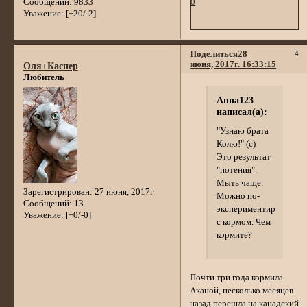
Сообщений:
9833
0
Уважение:
[+20/-2]
Поделиться
28
4
июня, 2017г. 16:33:15
Оля+Каспер
Любитель
Anna123
написал(а):
"Узнаю брата
Колю!" (с)
Это результат
"потения".
Мыть чаще.
Зарегистрирован
: 27 июня, 2017г.
Можно по-
Сообщений:
13
экспериментировать
Уважение:
[+0/-0]
с кормом. Чем
кормите?
Почти три года кормила
Аканой, несколько месяцев
назад перешла на канадский