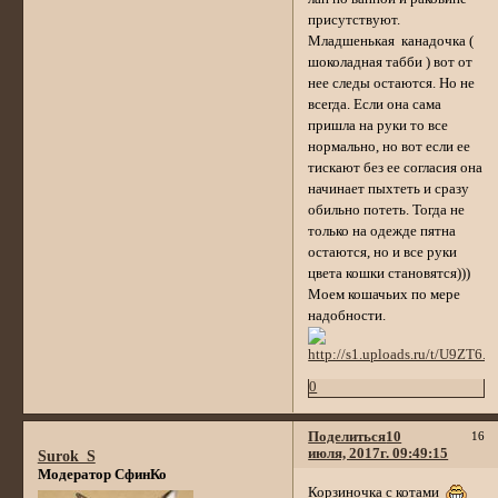
присутствуют.
Младшенькая канадочка (
шоколадная табби ) вот от
нее следы остаются. Но не
всегда. Если она сама
пришла на руки то все
нормально, но вот если ее
тискают без ее согласия она
начинает пыхтеть и сразу
обильно потеть. Тогда не
только на одежде пятна
остаются, но и все руки
цвета кошки становятся)))
Моем кошачьих по мере
надобности.
0
Поделиться
10
16
июля, 2017г. 09:49:15
Surok_S
Модератор СфинКо
Корзиночка с котами