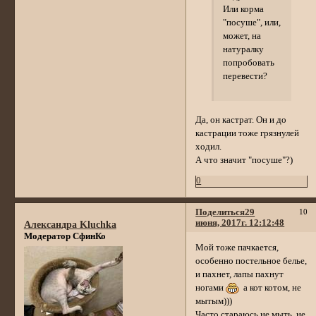
Или корма
"посуше", или,
может, на
натуралку
попробовать
перевести?
Да, он кастрат. Он и до
кастрации тоже грязнулей
ходил.
А что значит "посуше"?)
0
Поделиться
29
10
июня, 2017г. 12:12:48
Александра Kluchka
Модератор СфинКо
Мой тоже пачкается,
особенно постельное белье,
и пахнет, лапы пахнут
ногами
а кот котом, не
мытым)))
Часто стараюсь не мыть, не