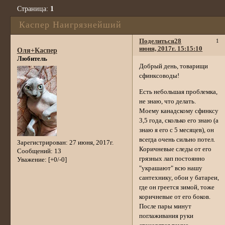
Страница:
1
Каспер Наигрязнейший
Поделиться
28
1
июня, 2017г. 15:15:10
Оля+Каспер
Любитель
Добрый день, товарищи
сфинксоводы!
Есть небольшая проблемка,
не знаю, что делать.
Моему канадскому сфинксу
3,5 года, сколько его знаю (а
знаю я его с 5 месяцев), он
всегда очень сильно потел.
Зарегистрирован
: 27 июня, 2017г.
Коричневые следы от его
Сообщений:
13
грязных лап постоянно
Уважение:
[+0/-0]
"украшают" всю нашу
сантехнику, обои у батареи,
где он греется зимой, тоже
коричневые от его боков.
После пары минут
поглаживания руки