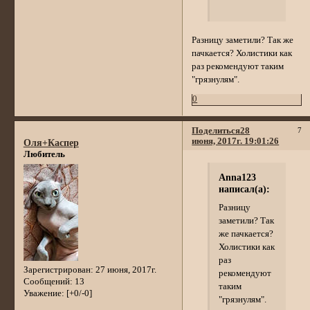
Разницу заметили? Так же
пачкается? Холистики как
раз рекомендуют таким
"грязнулям".
0
Поделиться
28
7
июня, 2017г. 19:01:26
Оля+Каспер
Любитель
Anna123
написал(а):
Разницу
заметили? Так
же пачкается?
Холистики как
раз
Зарегистрирован
: 27 июня, 2017г.
рекомендуют
Сообщений:
13
таким
Уважение:
[+0/-0]
"грязнулям".