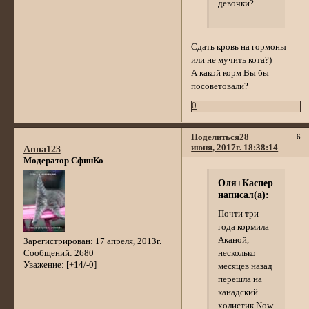
девочки?
Сдать кровь на гормоны
или не мучить кота?)
А какой корм Вы бы
посоветовали?
0
Поделиться
28
6
июня, 2017г. 18:38:14
Anna123
Модератор СфинКо
Оля+Каспер
написал(а):
Почти три
года кормила
Аканой,
Зарегистрирован
: 17 апреля, 2013г.
Сообщений:
2680
несколько
Уважение:
[+14/-0]
месяцев назад
перешла на
канадский
холистик Now.