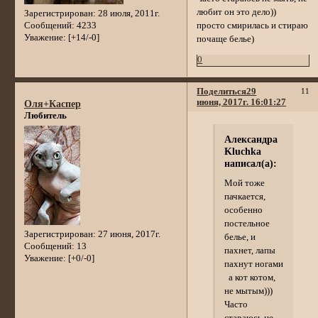
любит он это дело))
Зарегистрирован
: 28 июля, 2011г.
просто смирилась и стираю
Сообщений:
4233
Уважение:
[+14/-0]
почаще белье)
0
Поделиться
29
11
июня, 2017г. 16:01:27
Оля+Каспер
Любитель
Александра
Kluchka
написал(а):
Мой тоже
пачкается,
особенно
постельное
Зарегистрирован
: 27 июня, 2017г.
белье, и
Сообщений:
13
пахнет, лапы
Уважение:
[+0/-0]
пахнут ногами
а кот котом,
не мытым)))
Часто
стараюсь не