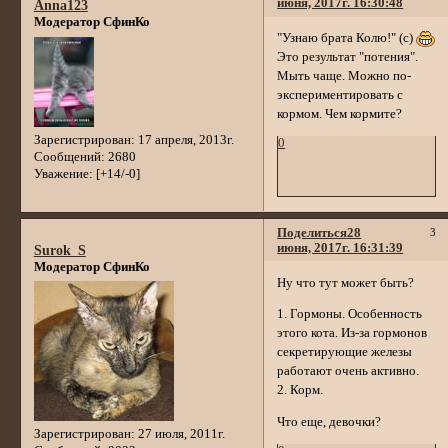
июня, 2017г. 16:30:48
Anna123
Модератор СфинКо
"Узнаю брата Колю!" (с)
Это результат "потения".
Мыть чаще. Можно по-
экспериментировать с
кормом. Чем кормите?
Зарегистрирован
: 17 апреля, 2013г.
0
Сообщений:
2680
Уважение:
[+14/-0]
Поделиться
28
3
июня, 2017г. 16:31:39
Surok_S
Модератор СфинКо
Ну что тут может быть?
1. Гормоны. Особенность
этого кота. Из-за гормонов
секретирующие железы
работают очень активно.
2. Корм.
Что еще, девочки?
Зарегистрирован
: 27 июля, 2011г.