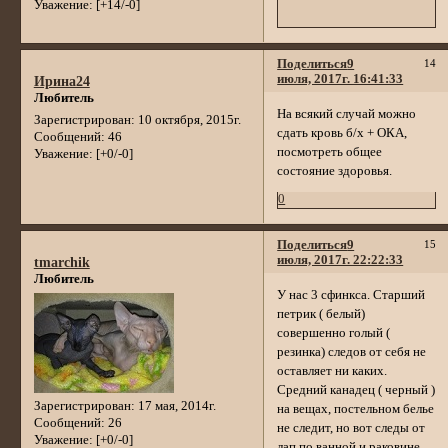
Уважение:
[+14/-0]
Поделиться
9
14
июля, 2017г. 16:41:33
Ирина24
Любитель
На всякий случай можно
Зарегистрирован
: 10 октября, 2015г.
сдать кровь б/х + ОКА,
Сообщений:
46
посмотреть общее
Уважение:
[+0/-0]
состояние здоровья.
0
Поделиться
9
15
июля, 2017г. 22:22:33
tmarchik
Любитель
У нас 3 сфинкса. Старший
петрик ( белый)
совершенно голый (
резинка) следов от себя не
оставляет ни каких.
Средний канадец ( черный )
Зарегистрирован
: 17 мая, 2014г.
на вещах, постельном белье
Сообщений:
26
не следит, но вот следы от
Уважение:
[+0/-0]
лап по ванной и раковине