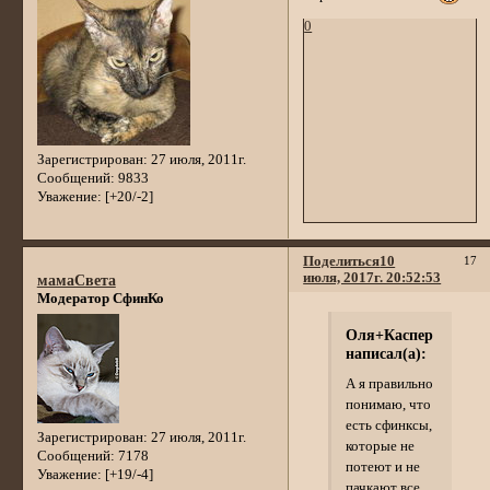
0
Зарегистрирован
: 27 июля, 2011г.
Сообщений:
9833
Уважение:
[+20/-2]
Поделиться
10
17
июля, 2017г. 20:52:53
мамаСвета
Модератор СфинКо
Оля+Каспер
написал(а):
А я правильно
понимаю, что
есть сфинксы,
Зарегистрирован
: 27 июля, 2011г.
которые не
Сообщений:
7178
потеют и не
Уважение:
[+19/-4]
пачкают все