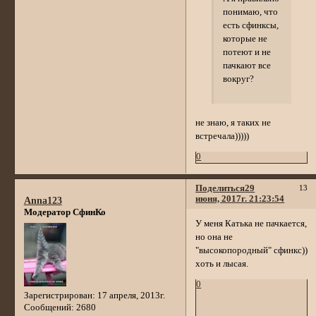
понимаю, что
есть сфинксы,
которые не
потеют и не
пачкают все
вокруг?
не знаю, я таких не
встречала)))))
0
Поделиться
29
13
июня, 2017г. 21:23:54
Anna123
Модератор СфинКо
У меня Катька не пачкается,
но она не
"высокопородный" сфинкс))
хоть и лысая.
0
Зарегистрирован
: 17 апреля, 2013г.
Сообщений:
2680