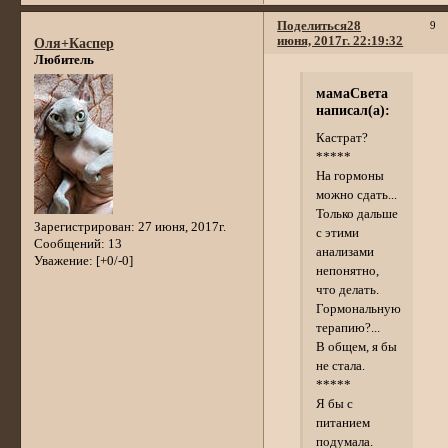
Поделиться
28
9
июня, 2017г. 22:19:32
Оля+Каспер
Любитель
мамаСвета
написал(а):
Кастрат?
*****
На гормоны
можно сдать...
Только дальше
Зарегистрирован
: 27 июня, 2017г.
с этими
Сообщений:
13
анализами
Уважение:
[+0/-0]
непонятно,
что делать.
Гормональную
терапию?...
В общем, я бы
не стала.
*****
Я бы с
питанием
подумала.