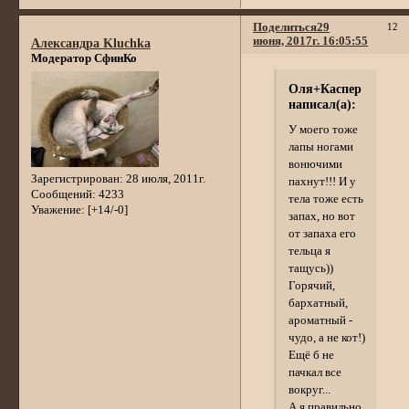
Поделиться
29
12
июня, 2017г. 16:05:55
Александра Kluchka
Модератор СфинКо
Оля+Каспер
написал(а):
У моего тоже
лапы ногами
вонючими
Зарегистрирован
: 28 июля, 2011г.
пахнут!!! И у
Сообщений:
4233
тела тоже есть
Уважение:
[+14/-0]
запах, но вот
от запаха его
тельца я
тащусь))
Горячий,
бархатный,
ароматный -
чудо, а не кот!)
Ещё б не
пачкал все
вокруг...
А я правильно