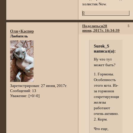
холистик Now.
0
Поделиться
28
5
июня, 2017г. 16:34:39
Оля+Каспер
Любитель
Surok_S
написал(а):
Ну что тут
может быть?
1. Гормоны.
Особенность
этого кота. Из-
Зарегистрирован
: 27 июня, 2017г.
Сообщений:
13
за гормонов
Уважение:
[+0/-0]
секретирующие
железы
работают
очень активно.
2. Корм.
Что еще,