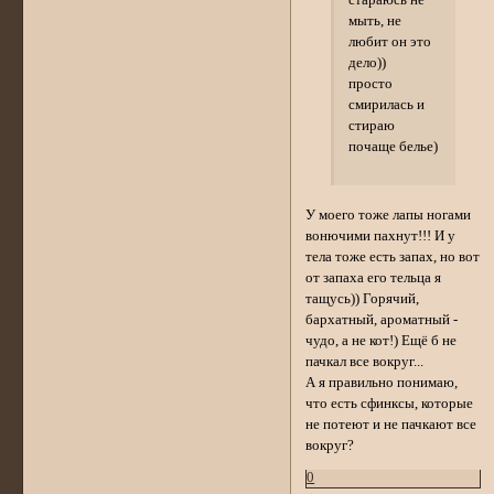
мыть, не
любит он это
дело))
просто
смирилась и
стираю
почаще белье)
У моего тоже лапы ногами
вонючими пахнут!!! И у
тела тоже есть запах, но вот
от запаха его тельца я
тащусь)) Горячий,
бархатный, ароматный -
чудо, а не кот!) Ещё б не
пачкал все вокруг...
А я правильно понимаю,
что есть сфинксы, которые
не потеют и не пачкают все
вокруг?
0