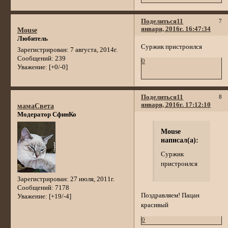
Поделиться
11
7
января, 2016г. 16:47:34
Mouse
Любитель
Суржик пристроился
Зарегистрирован
: 7 августа, 2014г.
Сообщений:
239
0
Уважение:
[+0/-0]
Поделиться
11
8
января, 2016г. 17:12:10
мамаСвета
Модератор СфинКо
Mouse
написал(а):
Суржик
пристроился
Зарегистрирован
: 27 июля, 2011г.
Сообщений:
7178
Поздравляем! Пацан
Уважение:
[+19/-4]
красивый
0