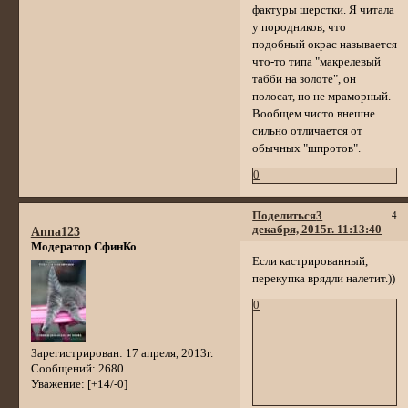
фактуры шерстки. Я читала
у породников, что
подобный окрас называется
что-то типа "макрелевый
табби на золоте", он
полосат, но не мраморный.
Вообщем чисто внешне
сильно отличается от
обычных "шпротов".
0
Поделиться
3
4
декабря, 2015г. 11:13:40
Anna123
Модератор СфинКо
Если кастрированный,
перекупка врядли налетит.))
0
Зарегистрирован
: 17 апреля, 2013г.
Сообщений:
2680
Уважение:
[+14/-0]