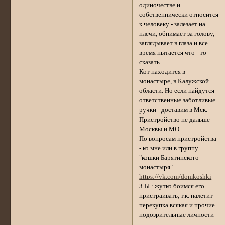
одиночестве и
собственнически относится
к человеку - залезает на
плечи, обнимает за голову,
заглядывает в глаза и все
время пытается что - то
сказать.
Кот находится в
монастыре, в Калужской
области. Но если найдутся
ответственные заботливые
ручки - доставим в Мск.
Пристройство не дальше
Москвы и МО.
По вопросам пристройства
- ко мне или в группу
"кошки Барятинского
монастыря"
https://vk.com/domkoshki
З.Ы.: жутко боимся его
пристраивать, т.к. налетит
перекупка всякая и прочие
подозрительные личности