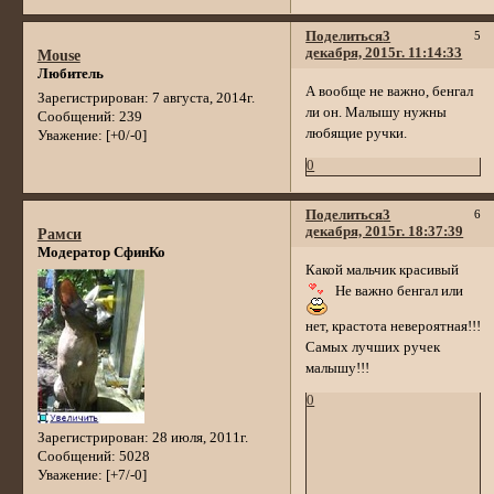
Поделиться
3
5
декабря, 2015г. 11:14:33
Mouse
Любитель
А вообще не важно, бенгал
Зарегистрирован
: 7 августа, 2014г.
ли он. Малышу нужны
Сообщений:
239
любящие ручки.
Уважение:
[+0/-0]
0
Поделиться
3
6
декабря, 2015г. 18:37:39
Рамси
Модератор СфинКо
Какой мальчик красивый
Не важно бенгал или
нет, крастота невероятная!!!
Самых лучших ручек
малышу!!!
0
Зарегистрирован
: 28 июля, 2011г.
Сообщений:
5028
Уважение:
[+7/-0]