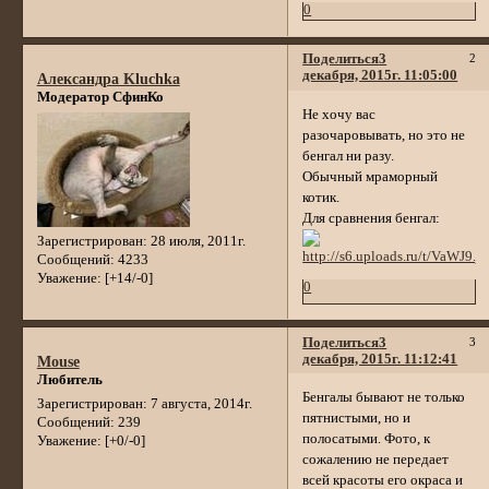
0
Поделиться
3
2
декабря, 2015г. 11:05:00
Александра Kluchka
Модератор СфинКо
Не хочу вас
разочаровывать, но это не
бенгал ни разу.
Обычный мраморный
котик.
Для сравнения бенгал:
Зарегистрирован
: 28 июля, 2011г.
Сообщений:
4233
Уважение:
[+14/-0]
0
Поделиться
3
3
декабря, 2015г. 11:12:41
Mouse
Любитель
Бенгалы бывают не только
Зарегистрирован
: 7 августа, 2014г.
пятнистыми, но и
Сообщений:
239
полосатыми. Фото, к
Уважение:
[+0/-0]
сожалению не передает
всей красоты его окраса и