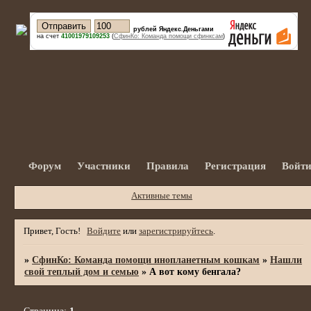
рублей Яндекс.Деньгами
на счет
41001979109253
(
СфинКо: Команда помощи сфинксам
)
Форум
Участники
Правила
Регистрация
Войт
Активные темы
Привет, Гость!
Войдите
или
зарегистрируйтесь
.
»
СфинКо: Команда помощи инопланетным кошкам
»
Нашли
свой теплый дом и семью
»
А вот кому бенгала?