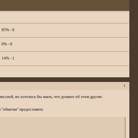
85% - 6
0% - 0
14% - 1
1
ассной, но хотелось бы знать, что думают об этом другие.
 "обкатки" предоставить