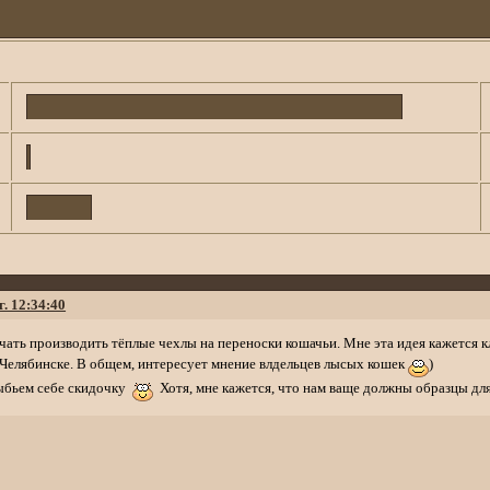
г. 12:34:40
ать производить тёплые чехлы на переноски кошачьи. Мне эта идея кажется кл
в Челябинске. В общем, интересует мнение влдельцев лысых кошек
)
выбьем себе скидочку
Хотя, мне кажется, что нам ваще должны образцы для