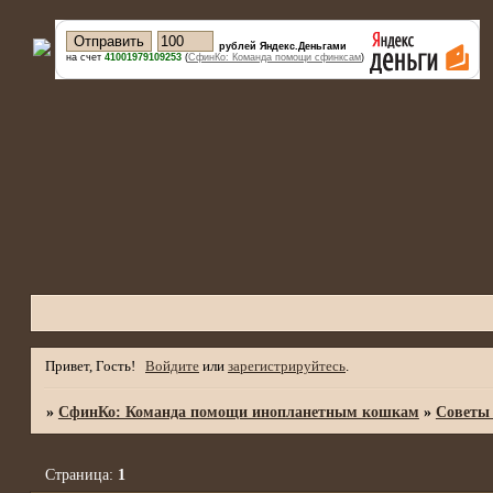
рублей Яндекс.Деньгами
на счет
41001979109253
(
СфинКо: Команда помощи сфинксам
)
Привет, Гость!
Войдите
или
зарегистрируйтесь
.
»
СфинКо: Команда помощи инопланетным кошкам
»
Советы
Страница:
1