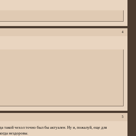
4
5
 такой чехол точно был бы актуален. Ну и, пожалуй, еще для
когда нездоровы.