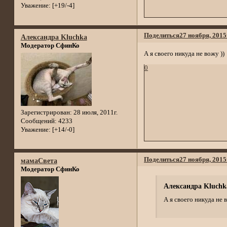
Уважение:
[+19/-4]
Поделиться
27 ноября, 2015
Александра Kluchka
Модератор СфинКо
А я своего никуда не вожу ))
0
Зарегистрирован
: 28 июля, 2011г.
Сообщений:
4233
Уважение:
[+14/-0]
Поделиться
27 ноября, 2015
мамаСвета
Модератор СфинКо
Александра Kluchk
А я своего никуда не в