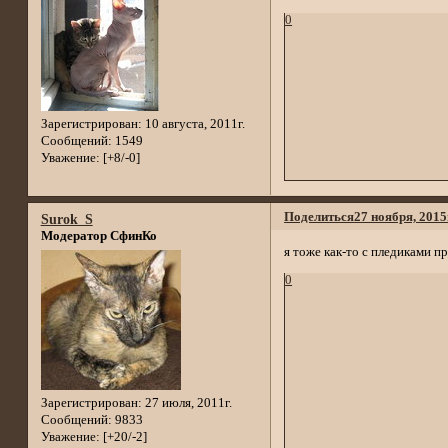
0
Зарегистрирован
: 10 августа, 2011г.
Сообщений:
1549
Уважение:
[+8/-0]
Поделиться
27 ноября, 2015
Surok_S
Модератор СфинКо
я тоже как-то с пледиками п
0
Зарегистрирован
: 27 июля, 2011г.
Сообщений:
9833
Уважение:
[+20/-2]