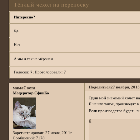
Тёплый чехол на переноску
Интересно?
Да
Нет
А мы и так не мёрзнем
Голосов:
7
;
Проголосовали:
7
Поделиться
27 ноября, 2015
мамаСвета
Модератор СфинКо
Один мой знакомый хочет нач
Я нашла такое, производят 
Если производство будет - 
0
Зарегистрирован
: 27 июля, 2011г.
Сообщений:
7178