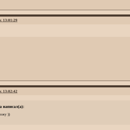
г. 13:01:29
г. 13:02:42
a написал(а):
ожу ))