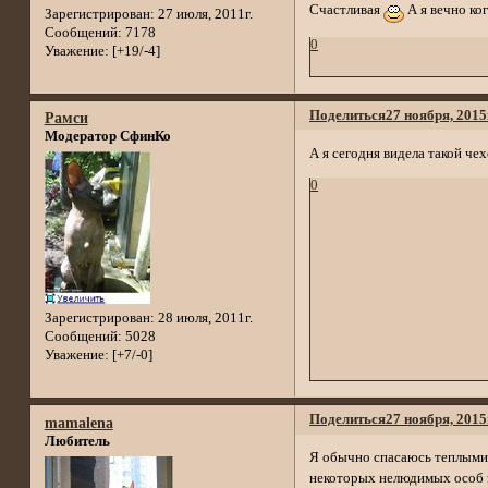
Счастливая
А я вечно ко
Зарегистрирован
: 27 июля, 2011г.
Сообщений:
7178
0
Уважение:
[+19/-4]
Поделиться
27 ноября, 2015
Рамси
Модератор СфинКо
А я сегодня видела такой че
0
Зарегистрирован
: 28 июля, 2011г.
Сообщений:
5028
Уважение:
[+7/-0]
Поделиться
27 ноября, 2015
mamalena
Любитель
Я обычно спасаюсь теплыми 
некоторых нелюдимых особ э