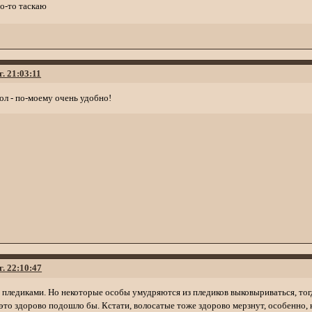
го-то таскаю
г. 21:03:11
хол - по-моему очень удобно!
г. 22:10:47
пледиками. Но некоторые особы умудряются из пледиков выковыриваться, тогда
то здорово подошло бы. Кстати, волосатые тоже здорово мерзнут, особенно, 