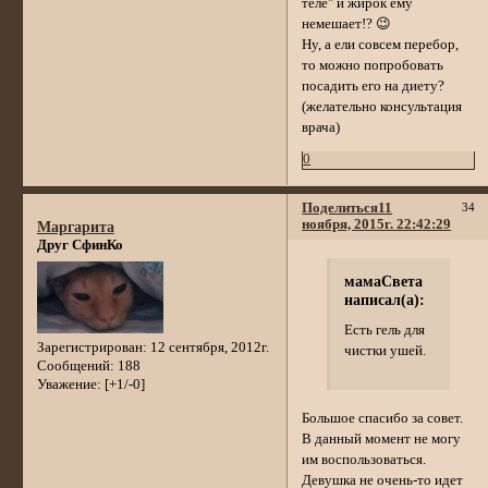
теле" и жирок ему
немешает!? 😉
Ну, а ели совсем перебор,
то можно попробовать
посадить его на диету?
(желательно консультация
врача)
0
Поделиться
11
34
ноября, 2015г. 22:42:29
Маргарита
Друг СфинКо
мамаСвета
написал(а):
Есть гель для
Зарегистрирован
: 12 сентября, 2012г.
чистки ушей.
Сообщений:
188
Уважение:
[+1/-0]
Большое спасибо за совет.
В данный момент не могу
им воспользоваться.
Девушка не очень-то идет