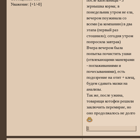
после капельницы - 3
Уважение:
[+1/-0]
зернышка корма; в
понедельник утром не ела,
вечером поужинала со
всеми (за компанию) в два
этапа (первый раз
стошнило); сегодня утром
попросила завтрак)
Вчера вечером была
попытка почистить ушки
(отвлекающими маневрами
- поглаживаниями и
почесываниями), есть
подозрение на отит + клещ,
будем сдавать мазки на
анализы.
Так же, после ужина,
товарищи котофеи решили
заключить перемирие, но
оно продолжалось не долго
0