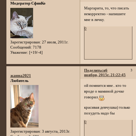
Модератор СфинКо
Маргарита, то, что писать
некорректно - напишите
мне в личку.
0
Зарегистрирован
: 27 июля, 2011г.
Сообщений:
7178
Уважение:
[+19/-4]
Поделиться
6
3
ноября, 2015г. 21:22:45
жанна2021
Любитель
ой помнится мне.. кто то
вроде о маминой дочке
говорил
красивая девчушка) только
похудеть надо бы
0
Зарегистрирован
: 3 августа, 2013г.