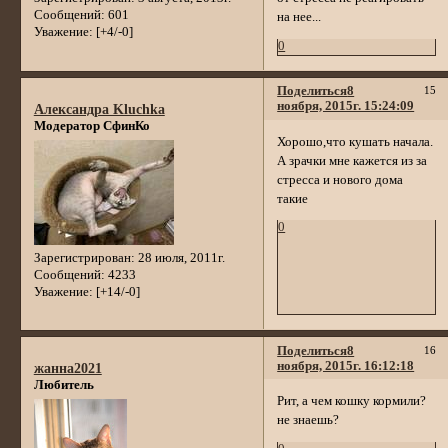
Сообщений:
601
на нее...
Уважение:
[+4/-0]
0
Поделиться
8
15
ноября, 2015г. 15:24:09
Александра Kluchka
Модератор СфинКо
Хорошо,что кушать начала.
А зрачки мне кажется из за
стресса и нового дома
такие
0
Зарегистрирован
: 28 июля, 2011г.
Сообщений:
4233
Уважение:
[+14/-0]
Поделиться
8
16
ноября, 2015г. 16:12:18
жанна2021
Любитель
Рит, а чем кошку кормили?
не знаешь?