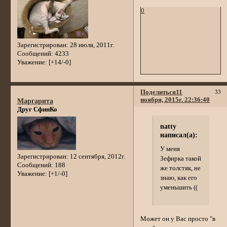
0
Зарегистрирован
: 28 июля, 2011г.
Сообщений:
4233
Уважение:
[+14/-0]
Поделиться
11
33
ноября, 2015г. 22:36:40
Маргарита
Друг СфинКо
natty
написал(а):
У меня
Зарегистрирован
: 12 сентября, 2012г.
Зефирка такой
Сообщений:
188
же толстяк, не
Уважение:
[+1/-0]
знаю, как его
уменьшить ((
Может он у Вас просто "в