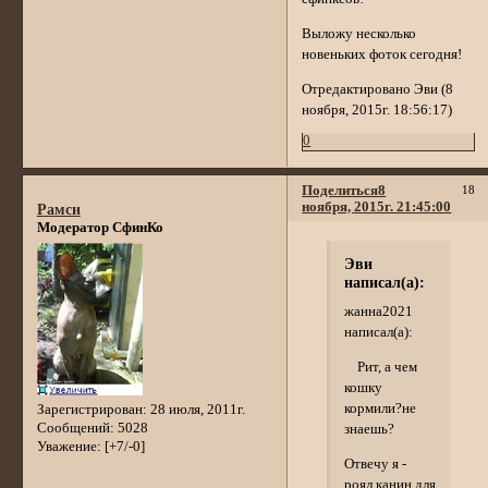
Выложу несколько
новеньких фоток сегодня!
Отредактировано Эви (8
ноября, 2015г. 18:56:17)
0
Поделиться
8
18
ноября, 2015г. 21:45:00
Рамси
Модератор СфинКо
Эви
написал(а):
жанна2021
написал(а):
Рит, а чем
кошку
кормили?не
Зарегистрирован
: 28 июля, 2011г.
Сообщений:
5028
знаешь?
Уважение:
[+7/-0]
Отвечу я -
роял канин для