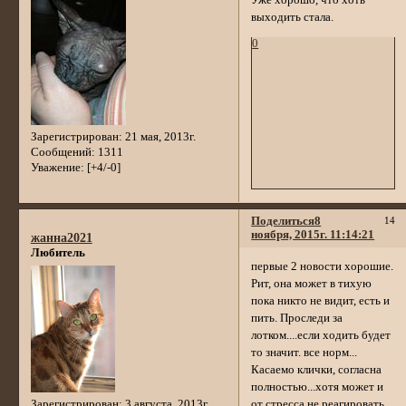
Уже хорошо, что хоть
выходить стала.
0
Зарегистрирован
: 21 мая, 2013г.
Сообщений:
1311
Уважение:
[+4/-0]
Поделиться
8
14
ноября, 2015г. 11:14:21
жанна2021
Любитель
первые 2 новости хорошие.
Рит, она может в тихую
пока никто не видит, есть и
пить. Проследи за
лотком....если ходить будет
то значит. все норм...
Касаемо клички, согласна
полностью...хотя может и
Зарегистрирован
: 3 августа, 2013г.
от стресса не реагировать