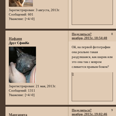
Зарегистрирован
: 3 августа, 2013г.
Сообщений:
601
Уважение:
[+4/-0]
Поделиться
7
8
ноября, 2015г. 18:54:40
Нафаня
Друг СфинКо
Ой, на первой фотографии
она реально такая
раздувшаяся, как шарик или
это она так с ковром
сливается правым боком?
0
Зарегистрирован
: 21 мая, 2013г.
Сообщений:
1311
Уважение:
[+4/-0]
Поделиться
7
9
ноября, 2015г. 19:02:46
Маргарита