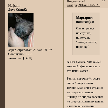
Поделиться
8
10
ноября, 2015г. 01:22:21
Нафаня
Друг СфинКо
Маргарита
написал(а):
Она и правда
помпушка,
похожа на
"рождественскую
индейку".
Зарегистрирован
: 21 мая, 2013г.
Сообщений:
1311
Уважение:
[+4/-0]
А я-то думала, что самый
толстый сфинкс на свете
это наш Гамлет...
Бедная девочка (((, всего
лишь 2 года и такая
толстенькая и что странно
не стерилизованная,
никогда не видела толстых
не стерилизованных кошек
и котов, обычно они