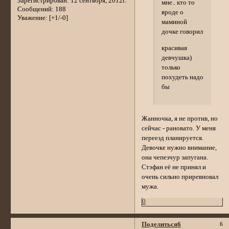
Зарегистрирован
: 12 сентября, 2012г.
мне.. кто то
Сообщений:
188
вроде о
Уважение:
[+1/-0]
маминой
дочке говорил
красивая
девчушка)
только
похудеть надо
бы
Жанночка, я не против, но
сейчас - рановато. У меня
переезд планируется.
Девочке нужно внимание,
она чепезчур запугана.
Стэфан её не принял и
очень сильно приревновал
мужа.
0
Поделиться
6
6