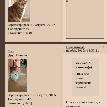
0
Зарегистрирован
: 3 августа, 2013г.
Сообщений:
601
Уважение:
[+4/-0]
Поделиться
8
17
ноября, 2015г. 18:55:21
Эви
Друг СфинКо
жанна2021
написал(а):
Рит, а чем
кошку
кормили?не
знаешь?
Зарегистрирован
: 10 августа, 2011г.
Сообщений:
842
Отвечу я - роял канин для
Уважение:
[+1/-1]
сфинксов!