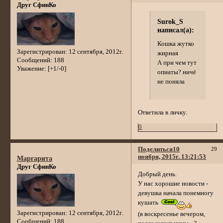
Друг СфинКо
Surok_S
написал(а):
Кошка жутко
Зарегистрирован
: 12 сентября, 2012г.
жирная
Сообщений:
188
А при чем тут
Уважение:
[+1/-0]
опиаты? ничё
не поняла
Ответила в личку.
0
Поделиться
10
29
ноября, 2015г. 13:21:53
Маргарита
Друг СфинКо
Добрый день.
У нас хорошие новости -
девушка начала понемногу
кушать
Зарегистрирован
: 12 сентября, 2012г.
(в воскресенье вечером,
Сообщений:
188