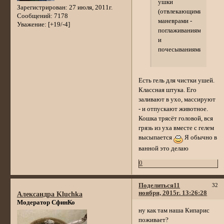
ушки
Зарегистрирован
: 27 июля, 2011г.
(отвлекающими
Сообщений:
7178
маневрами -
Уважение:
[+19/-4]
поглаживаниями
и
почесываниями)
Есть гель для чистки ушей.
Классная штука. Его
заливают в ухо, массируют
- и отпускают животное.
Кошка трясёт головой, вся
грязь из уха вместе с гелем
высыпается
Я обычно в
ванной это делаю
0
Поделиться
11
32
ноября, 2015г. 13:26:28
Александра Kluchka
Модератор СфинКо
ну как там наша Кипарис
поживает?