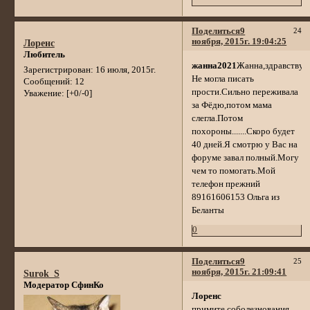
Поделиться
9
24
ноября, 2015г. 19:04:25
Лоренс
Любитель
жанна2021
Жанна,здравствуй
Зарегистрирован
: 16 июля, 2015г.
Не могла писать
Сообщений:
12
прости.Сильно переживала
Уважение:
[+0/-0]
за Фёдю,потом мама
слегла.Потом
похороны.......Скоро будет
40 дней.Я смотрю у Вас на
форуме завал полный.Могу
чем то помогать.Мой
телефон прежний
89161606153 Ольга из
Беланты
0
Поделиться
9
25
ноября, 2015г. 21:09:41
Surok_S
Модератор СфинКо
Лоренс
примите соболезнования.