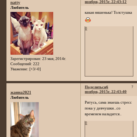
ноября, 2015г. 22:43:12
natty
Любитель
какая няшенька! Толстушка
0
Зарегистрирован
: 23 мая, 2014г.
Сообщений:
222
Уважение:
[+3/-0]
Поделиться
6
7
ноября, 2015г. 22:43:40
жанна2021
Любитель
Ритусь, сама знаешь стресс
пока у девчушки...со
временем наладится..
0