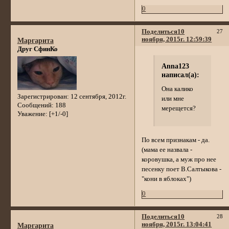
0
Поделиться
10
27
ноября, 2015г. 12:59:39
Маргарита
Друг СфинКо
Anna123
написал(а):
Она калико
Зарегистрирован
: 12 сентября, 2012г.
или мне
Сообщений:
188
мерещется?
Уважение:
[+1/-0]
По всем признакам - да.
(мама ее назвала -
коровушка, а муж про нее
песенку поет В.Салтыкова -
"кони в яблоках")
0
Поделиться
10
28
ноября, 2015г. 13:04:41
Маргарита