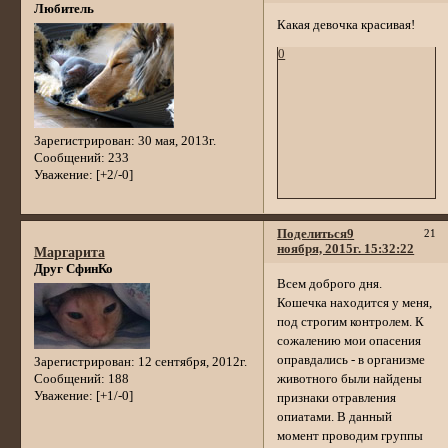
Любитель
Какая девочка красивая!
0
Зарегистрирован
: 30 мая, 2013г.
Сообщений:
233
Уважение:
[+2/-0]
Поделиться
9
21
ноября, 2015г. 15:32:22
Маргарита
Друг СфинКо
Всем доброго дня.
Кошечка находится у меня,
под строгим контролем. К
сожалению мои опасения
оправдались - в организме
Зарегистрирован
: 12 сентября, 2012г.
Сообщений:
188
животного были найдены
Уважение:
[+1/-0]
признаки отравления
опиатами. В данный
момент проводим группы