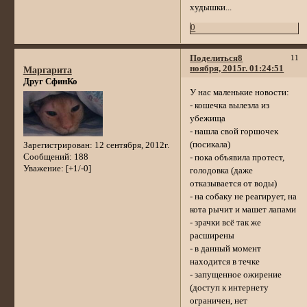
худышки...
0
Поделиться
8
11
ноября, 2015г. 01:24:51
Маргарита
Друг СфинКо
У нас маленькие новости:
- кошечка вылезла из
убежища
- нашла свой горшочек
(посикала)
Зарегистрирован
: 12 сентября, 2012г.
Сообщений:
188
- пока объявила протест,
Уважение:
[+1/-0]
голодовка (даже
отказывается от воды)
- на собаку не реагирует, на
кота рычит и машет лапами
- зрачки всё так же
расширены
- в данный момент
находится в течке
- запущенное ожирение
(доступ к интернету
ограничен, нет