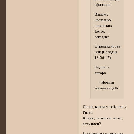
сфинксов!
Выложу
несколько
новеньких
фоток
сегодня!
Отредактировано
Эви (Сегодня
18:56:17)
Подпись
автора
-=Ночная
жительница=-
Ленок, кошка у тебя или у
Риты?
Кличку поменять легко,
есть идеи?
И на какого это кота она