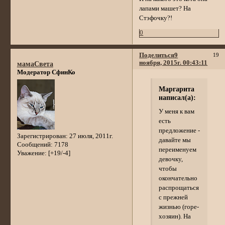
лапами машет? На
Стэфочку?!
0
Поделиться
9
19
ноября, 2015г. 00:43:11
мамаСвета
Модератор СфинКо
Маргарита
написал(а):
У меня к вам
есть
предложение -
Зарегистрирован
: 27 июля, 2011г.
давайте мы
Сообщений:
7178
переименуем
Уважение:
[+19/-4]
девочку,
чтобы
окончательно
распрощаться
с прежней
жизнью (горе-
хозяин). На