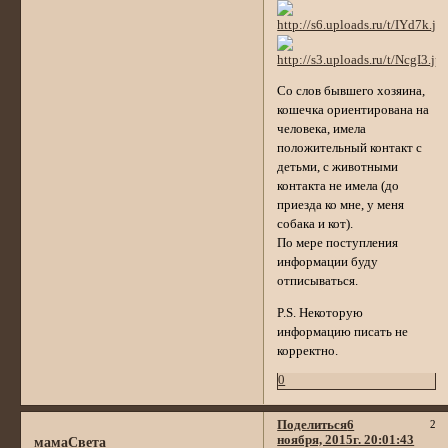
Со слов бывшего хозяина,
кошечка ориентирована на
человека, имела
положительный контакт с
детьми, с животными
контакта не имела (до
приезда ко мне, у меня
собака и кот).
По мере поступления
информации буду
отписываться.
P.S. Некоторую
информацию писать не
корректно.
0
Поделиться
6
2
ноября, 2015г. 20:01:43
мамаСвета