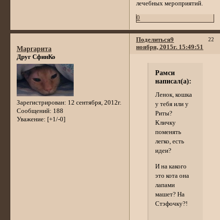
лечебных мероприятий.
0
Поделиться
9
22
ноября, 2015г. 15:49:51
Маргарита
Друг СфинКо
Рамси
написал(а):
Ленок, кошка
Зарегистрирован
: 12 сентября, 2012г.
у тебя или у
Сообщений:
188
Риты?
Уважение:
[+1/-0]
Кличку
поменять
легко, есть
идеи?
И на какого
это кота она
лапами
машет? На
Стэфочку?!