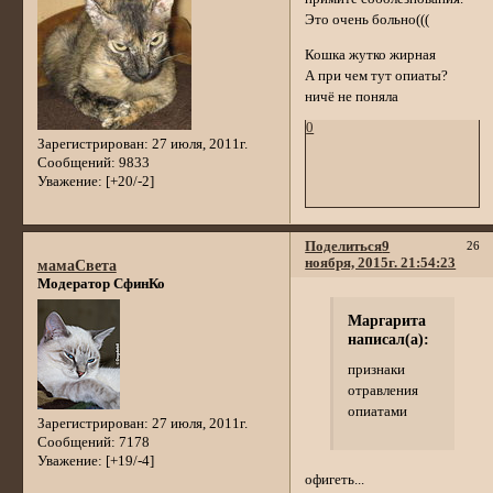
Это очень больно(((
Кошка жутко жирная
А при чем тут опиаты?
ничё не поняла
0
Зарегистрирован
: 27 июля, 2011г.
Сообщений:
9833
Уважение:
[+20/-2]
Поделиться
9
26
ноября, 2015г. 21:54:23
мамаСвета
Модератор СфинКо
Маргарита
написал(а):
признаки
отравления
опиатами
Зарегистрирован
: 27 июля, 2011г.
Сообщений:
7178
Уважение:
[+19/-4]
офигеть...