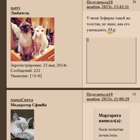
Поделиться
10
30
ноября, 2015г. 15:42:11
natty
Любитель
У меня Зефирка такой же
толстяк, не знаю, как его
уменьшить
((
0
Зарегистрирован
: 23 мая, 2014г.
Сообщений:
222
Уважение:
[+3/-0]
Поделиться
10
31
ноября, 2015г. 21:00:29
мамаСвета
Модератор СфинКо
Маргарита
написал(а):
была попытка
почистить