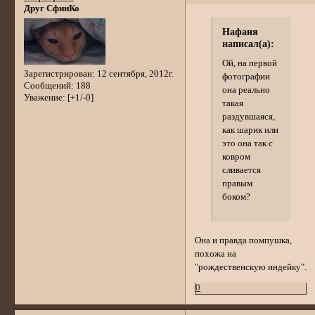
Друг СфинКо
Нафаня
написал(а):
Ой, на первой
Зарегистрирован
: 12 сентября, 2012г.
фотографии
Сообщений:
188
она реально
Уважение:
[+1/-0]
такая
раздувшаяся,
как шарик или
это она так с
ковром
сливается
правым
боком?
Она и правда помпушка,
похожа на
"рождественскую индейку".
0