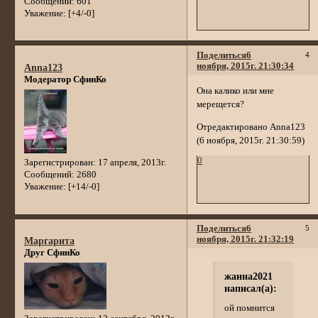
Сообщений:
601
Уважение:
[+4/-0]
Поделиться
6
4
ноября, 2015г. 21:30:34
Anna123
Модератор СфинКо
Она калико или мне
мерещется?
Отредактировано Anna123
(6 ноября, 2015г. 21:30:59)
0
Зарегистрирован
: 17 апреля, 2013г.
Сообщений:
2680
Уважение:
[+14/-0]
Поделиться
6
5
ноября, 2015г. 21:32:19
Маргарита
Друг СфинКо
жанна2021
написал(а):
ой помнится