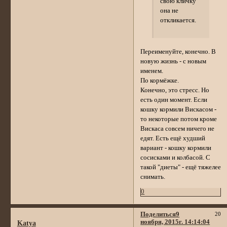
свою кличку
она не
откликается.
Переименуйте, конечно. В
новую жизнь - с новым
именем.
По кормёжке.
Конечно, это стресс. Но
есть один момент. Если
кошку кормили Вискасом -
то некоторые потом кроме
Вискаса совсем ничего не
едят. Есть ещё худший
вариант - кошку кормили
сосисками и колбасой. С
такой "диеты" - ещё тяжелее
снимать.
0
Поделиться
9
20
ноября, 2015г. 14:14:04
Katya