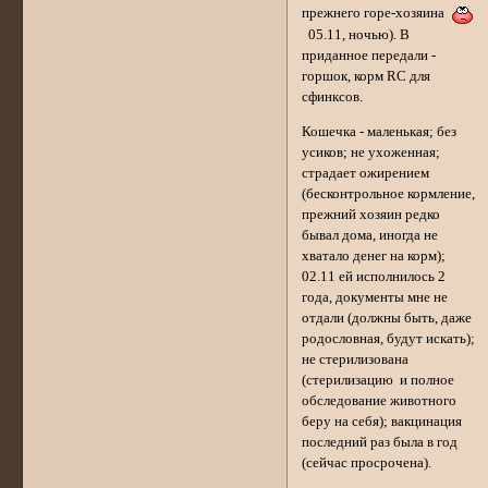
прежнего горе-хозяина
05.11, ночью). В
приданное передали -
горшок, корм RC для
сфинксов.
Кошечка - маленькая; без
усиков; не ухоженная;
страдает ожирением
(бесконтрольное кормление,
прежний хозяин редко
бывал дома, иногда не
хватало денег на корм);
02.11 ей исполнилось 2
года, документы мне не
отдали (должны быть, даже
родословная, будут искать);
не стерилизована
(стерилизацию и полное
обследование животного
беру на себя); вакцинация
последний раз была в год
(сейчас просрочена).