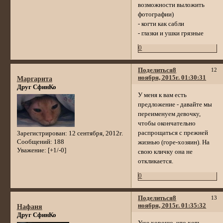
возможности выложить
фотографии)
- когти как сабли
- глазки и ушки грязные
0
Поделиться
8
12
ноября, 2015г. 01:30:31
Маргарита
Друг СфинКо
У меня к вам есть
предложение - давайте мы
переименуем девочку,
чтобы окончательно
распрощаться с прежней
Зарегистрирован
: 12 сентября, 2012г.
Сообщений:
188
жизнью (горе-хозяин). На
Уважение:
[+1/-0]
свою кличку она не
откликается.
0
Поделиться
8
13
ноября, 2015г. 01:35:32
Нафаня
Друг СфинКо