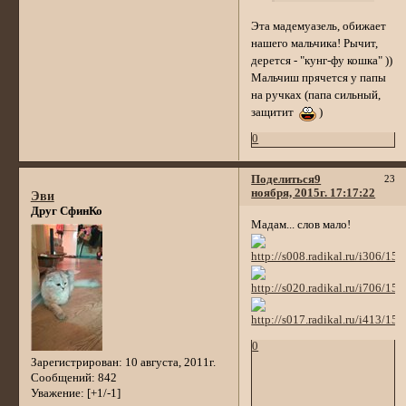
Эта мадемуазель, обижает
нашего мальчика! Рычит,
дерется - "кунг-фу кошка" ))
Мальчиш прячется у папы
на ручках (папа сильный,
защитит
)
0
Поделиться
9
23
ноября, 2015г. 17:17:22
Эви
Друг СфинКо
Мадам... слов мало!
0
Зарегистрирован
: 10 августа, 2011г.
Сообщений:
842
Уважение:
[+1/-1]