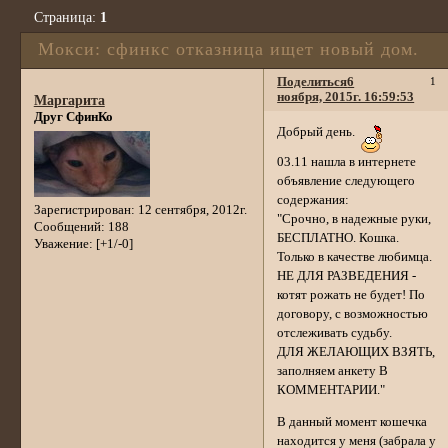
Страница:
1
Мокси: сфинкс отказница ищет новый дом.
Поделиться
6
1
ноября, 2015г. 16:59:53
Маргарита
Друг СфинКо
Добрый день.
03.11 нашла в интернете
объявление следующего
содержания:
Зарегистрирован
: 12 сентября, 2012г.
"Срочно, в надежные руки,
Сообщений:
188
БЕСПЛАТНО. Кошка.
Уважение:
[+1/-0]
Только в качестве любимца.
НЕ ДЛЯ РАЗВЕДЕНИЯ -
котят рожать не будет! По
договору, с возможностью
отслеживать судьбу.
ДЛЯ ЖЕЛАЮЩИХ ВЗЯТЬ,
заполняем анкету В
КОММЕНТАРИИ."
В данный момент кошечка
находится у меня (забрала у