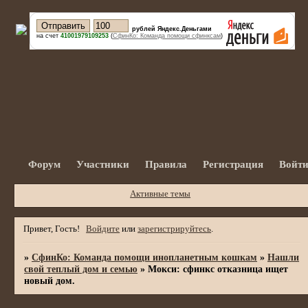
рублей Яндекс.Деньгами
на счет
41001979109253
(
СфинКо: Команда помощи сфинксам
)
Форум
Участники
Правила
Регистрация
Войт
Активные темы
Привет, Гость!
Войдите
или
зарегистрируйтесь
.
»
СфинКо: Команда помощи инопланетным кошкам
»
Нашли
свой теплый дом и семью
»
Мокси: сфинкс отказница ищет
новый дом.