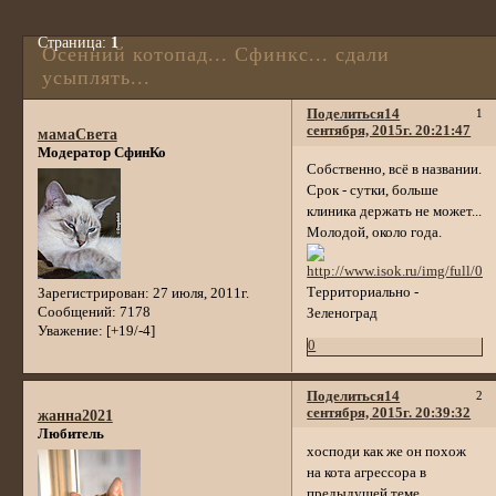
Страница:
1
Осенний котопад... Сфинкс... сдали
усыплять...
Поделиться
14
1
сентября, 2015г. 20:21:47
мамаСвета
Модератор СфинКо
Собственно, всё в названии.
Срок - сутки, больше
клиника держать не может...
Молодой, около года.
Территориально -
Зарегистрирован
: 27 июля, 2011г.
Сообщений:
7178
Зеленоград
Уважение:
[+19/-4]
0
Поделиться
14
2
сентября, 2015г. 20:39:32
жанна2021
Любитель
хосподи как же он похож
на кота агрессора в
предыдущей теме.