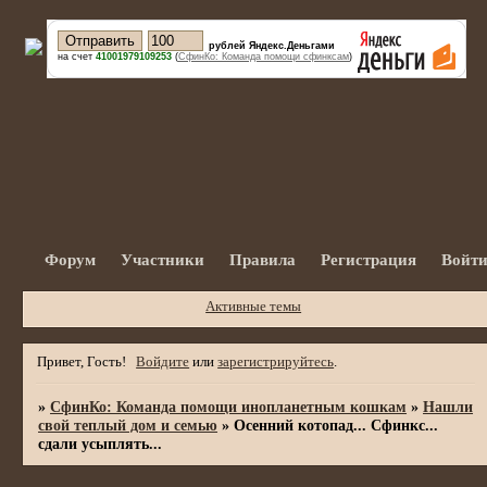
рублей Яндекс.Деньгами
на счет
41001979109253
(
СфинКо: Команда помощи сфинксам
)
Форум
Участники
Правила
Регистрация
Войт
Активные темы
Привет, Гость!
Войдите
или
зарегистрируйтесь
.
»
СфинКо: Команда помощи инопланетным кошкам
»
Нашли
свой теплый дом и семью
»
Осенний котопад... Сфинкс...
сдали усыплять...