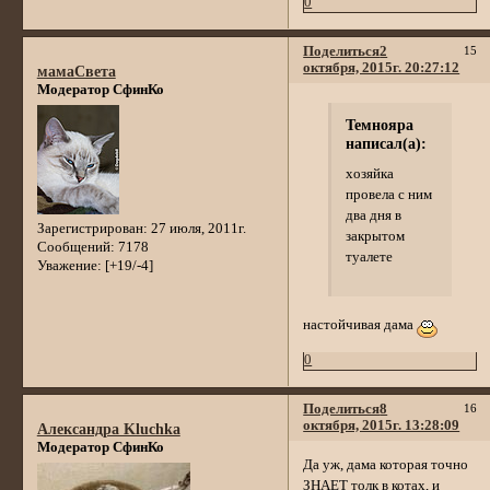
0
Поделиться
2
15
октября, 2015г. 20:27:12
мамаСвета
Модератор СфинКо
Темнояра
написал(а):
хозяйка
провела с ним
два дня в
Зарегистрирован
: 27 июля, 2011г.
закрытом
Сообщений:
7178
туалете
Уважение:
[+19/-4]
настойчивая дама
0
Поделиться
8
16
октября, 2015г. 13:28:09
Александра Kluchka
Модератор СфинКо
Да уж, дама которая точно
ЗНАЕТ толк в котах, и