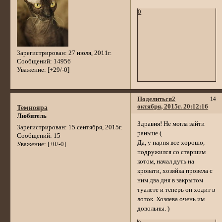
0
Зарегистрирован
: 27 июля, 2011г.
Сообщений:
14956
Уважение:
[+29/-0]
Поделиться
2
14
октября, 2015г. 20:12:16
Темнояра
Любитель
Здравия! Не могла зайти
Зарегистрирован
: 15 сентября, 2015г.
раньше (
Сообщений:
15
Да, у парня все хорошо,
Уважение:
[+0/-0]
подружился со старшим
котом, начал дуть на
кровати, хозяйка провела с
ним два дня в закрытом
туалете и теперь он ходит в
лоток. Хозяева очень им
довольны. )