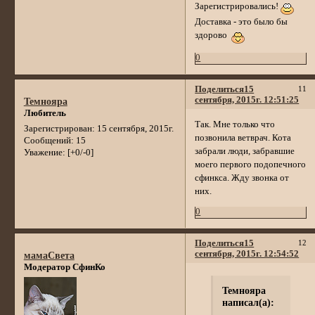
Зарегистрировались!
Доставка - это было бы
здорово
0
Поделиться
15
11
сентября, 2015г. 12:51:25
Темнояра
Любитель
Так. Мне только что
Зарегистрирован
: 15 сентября, 2015г.
позвонила ветврач. Кота
Сообщений:
15
забрали люди, забравшие
Уважение:
[+0/-0]
моего первого подопечного
сфинкса. Жду звонка от
них.
0
Поделиться
15
12
сентября, 2015г. 12:54:52
мамаСвета
Модератор СфинКо
Темнояра
написал(а):