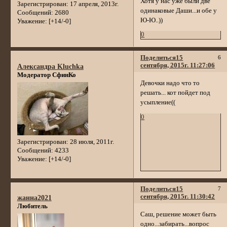
Хотя у нас уже были две
Зарегистрирован
: 17 апреля, 2013г.
одинаковые Даши...и обе у
Сообщений:
2680
Ю-Ю..))
Уважение:
[+14/-0]
0
Поделиться
15
6
сентября, 2015г. 11:27:06
Александра Kluchka
Модератор СфинКо
Девочки надо что то
решать... кот пойдет под
усыпление((
0
Зарегистрирован
: 28 июля, 2011г.
Сообщений:
4233
Уважение:
[+14/-0]
Поделиться
15
7
сентября, 2015г. 11:30:42
жанна2021
Любитель
Саш, решение может быть
одно...забирать...вопрос