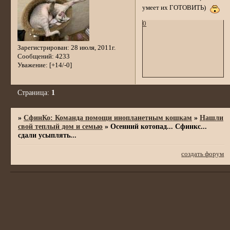
умеет их ГОТОВИТЬ)
0
Зарегистрирован
: 28 июля, 2011г.
Сообщений:
4233
Уважение:
[+14/-0]
Страница:
1
»
СфинКо: Команда помощи инопланетным кошкам
»
Нашли
свой теплый дом и семью
»
Осенний котопад... Сфинкс...
сдали усыплять...
создать форум