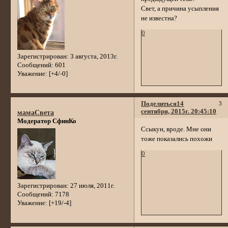
Свет, а причина усыпления
не известна?
0
Зарегистрирован
: 3 августа, 2013г.
Сообщений:
601
Уважение:
[+4/-0]
Поделиться
14
3
сентября, 2015г. 20:45:10
мамаСвета
Модератор СфинКо
Ссыкун, вроде. Мне они
тоже показались похожи
0
Зарегистрирован
: 27 июля, 2011г.
Сообщений:
7178
Уважение:
[+19/-4]