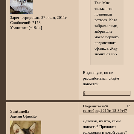
Так. Мне
только что
позвонила
Зарегистрирован
: 27 июля, 2011г.
ветврач. Кота
Сообщений:
7178
забрали люди,
Уважение:
[+19/-4]
забравшие
моего первого
подопечного
сфинкса. Жду
звонка от них.
Выдохнули, но не
расслабляемся. Ждём
новостей.
0
Поделиться
24
13
сентября, 2015г. 18:39:47
Santanella
Админ СфинКо
Девочки, ну что, какие
новости? Прижился
голожопик в новой семье?