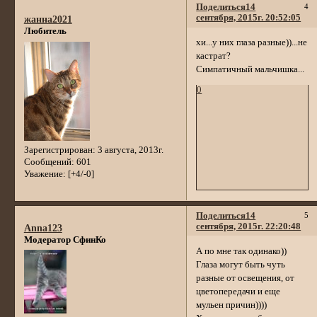
Поделиться
14
4
сентября, 2015г. 20:52:05
жанна2021
Любитель
хи...у них глаза разные))...не
кастрат?
Симпатичный мальчишка...
0
Зарегистрирован
: 3 августа, 2013г.
Сообщений:
601
Уважение:
[+4/-0]
Поделиться
14
5
сентября, 2015г. 22:20:48
Anna123
Модератор СфинКо
А по мне так одинако))
Глаза могут быть чуть
разные от освещения, от
цветопередачи и еще
мульен причин))))