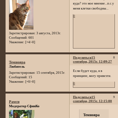
куда? это мое мнение...п.с.у
меня клетки свободны...
0
Зарегистрирован
: 3 августа, 2013г.
Сообщений:
601
Уважение:
[+4/-0]
Поделиться
15
8
сентября, 2015г. 12:09:27
Темнояра
Любитель
Если будет куда, я в
Зарегистрирован
: 15 сентября, 2015г.
принципе, могу привезти.
Сообщений:
15
Уважение:
[+0/-0]
0
Поделиться
15
9
сентября, 2015г. 12:15:00
Рамси
Модератор СфинКо
Темнояра