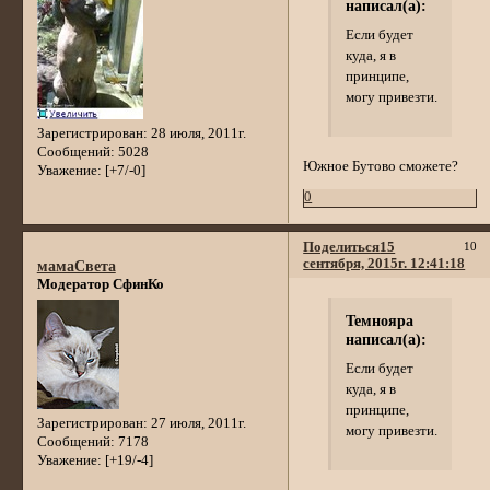
написал(а):
Если будет
куда, я в
принципе,
могу привезти.
Зарегистрирован
: 28 июля, 2011г.
Сообщений:
5028
Южное Бутово сможете?
Уважение:
[+7/-0]
0
Поделиться
15
10
сентября, 2015г. 12:41:18
мамаСвета
Модератор СфинКо
Темнояра
написал(а):
Если будет
куда, я в
принципе,
Зарегистрирован
: 27 июля, 2011г.
могу привезти.
Сообщений:
7178
Уважение:
[+19/-4]