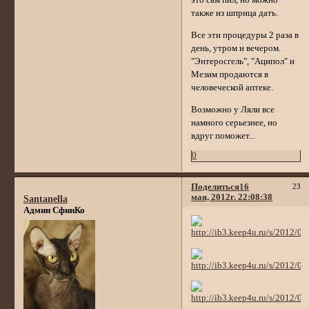
это сам пил, но можно
также из шприца дать.
Все эти процедуры 2 раза в
день, утром и вечером.
"Энтеросгель", "Аципол" и
Мезим продаются в
человеческой аптеке.
Возможно у Ляли все
намного серьезнее, но
вдруг поможет...
0
Поделиться
16
23
мая, 2012г. 22:08:38
Santanella
Админ СфинКо