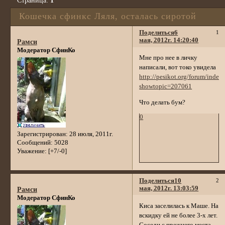
Страница:
1
Кошечка сфинкс Ляля, осталась сиротой
Поделиться
6
1
мая, 2012г. 14:20:40
Рамси
Модератор СфинКо
Мне про нее в личку
написали, вот токо увидела
http://pesikot.org/forum/index
showtopic=207061
Что делать бум?
0
Зарегистрирован
: 28 июля, 2011г.
Сообщений:
5028
Уважение:
[+7/-0]
Поделиться
10
2
мая, 2012г. 13:03:59
Рамси
Модератор СфинКо
Киса заселилась к Маше. На
вскидку ей не более 3-х лет.
Соседи с прежнего места