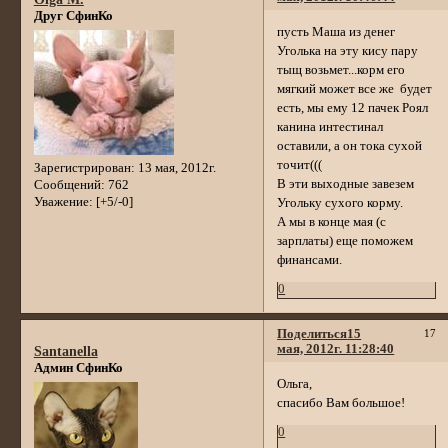
Друг СфинКо
пусть Маша из денег
Уголька на эту кису пару
тыщ возьмет...корм его
мягкий может все же будет
есть, мы ему 12 пачек Роял
канина интестинал
оставили, а он тока сухой
точит(((
Зарегистрирован
: 13 мая, 2012г.
В эти выходные завезем
Сообщений:
762
Уважение:
[+5/-0]
Угольку сухого корму.
А мы в конце мая (с
зарплаты) еще поможем
финансами.
0
Поделиться
15
17
мая, 2012г. 11:28:40
Santanella
Админ СфинКо
Ольга,
спасибо Вам большое!
0