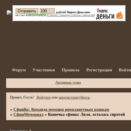
рублей Яндекс.Деньгами
на счет
41001979109253
(
СфинКо: Команда помощи сфинксам
)
Форум
Участники
Правила
Регистрация
Войт
Активные темы
Привет, Гость!
Войдите
или
зарегистрируйтесь
.
»
СфинКо: Команда помощи инопланетным кошкам
»
СфинМемориал
»
Кошечка сфинкс Ляля, осталась сиротой