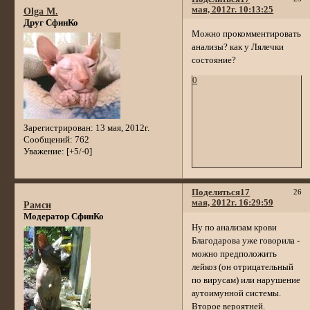
мая, 2012г. 10:13:25
Olga M.
Друг СфинКо
Можно прокомментировать
анализы? как у Лялечки
состояние?
0
Зарегистрирован
: 13 мая, 2012г.
Сообщений:
762
Уважение:
[+5/-0]
Поделиться
17
26
мая, 2012г. 16:29:59
Рамси
Модератор СфинКо
Ну по анализам крови
Благодарова уже говорила -
можно предположить
лейкоз (он отрицательный
по вирусам) или нарушение
аутоимунной системы.
Второе вероятней.