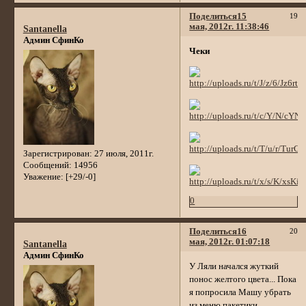
Поделиться
15
19
мая, 2012г. 11:38:46
Santanella
Админ СфинКо
Чеки
Зарегистрирован
: 27 июля, 2011г.
Сообщений:
14956
Уважение:
[+29/-0]
0
Поделиться
16
20
мая, 2012г. 01:07:18
Santanella
Админ СфинКо
У Ляли начался жуткий
понос желтого цвета... Пока
я попросила Машу убрать
из меню пакетики