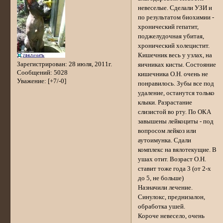
невеселые. Сделали УЗИ и
по результатом биохимии -
хронический гепатит,
поджелудочная убитая,
хронический холецистит.
Кишечник весь у узлах, на
Зарегистрирован
: 28 июля, 2011г.
яичниках кисты. Состояние
Сообщений:
5028
кишечника О.Н. очень не
Уважение:
[+7/-0]
понравилось. Зубы все под
удаление, останутся только
клыки. Разрастание
слизистой во рту. По ОКА
завышены лейкоциты - под
вопросом лейкоз или
аутоимунка. Сдали
комплекс на вялотекущие. В
ушах отит. Возраст О.Н.
ставит тоже года 3 (от 2-х
до 5, не больше)
Назначили лечение.
Синулокс, преднизалон,
обработка ушей.
Короче невесело, очень