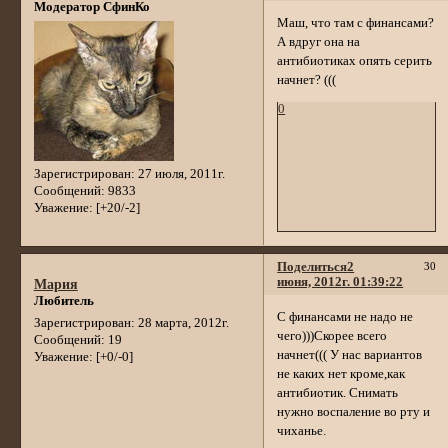
Модератор СфинКо
Маш, что там с финансами?
А вдруг она на
антибиотиках опять серить
начнет? (((
0
Зарегистрирован
: 27 июля, 2011г.
Сообщений:
9833
Уважение:
[+20/-2]
Поделиться
2
30
июня, 2012г. 01:39:22
Мария
Любитель
С финансами не надо не
Зарегистрирован
: 28 марта, 2012г.
чего)))Скорее всего
Сообщений:
19
начнет((( У нас вариантов
Уважение:
[+0/-0]
не каких нет кроме,как
антибиотик. Снимать
нужно воспаление во рту и
чиханье.