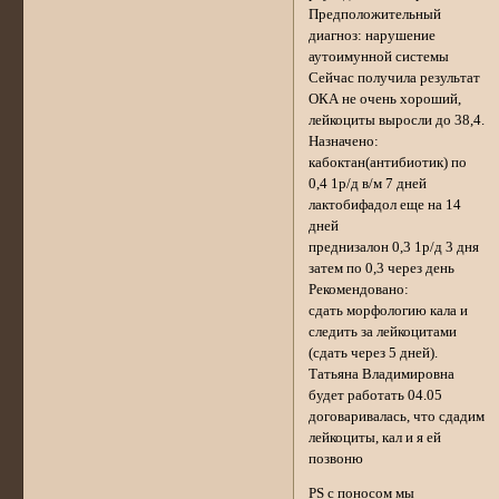
Предположительный
диагноз: нарушение
аутоимунной системы
Сейчас получила результат
ОКА не очень хороший,
лейкоциты выросли до 38,4.
Назначено:
кабоктан(антибиотик) по
0,4 1р/д в/м 7 дней
лактобифадол еще на 14
дней
преднизалон 0,3 1р/д 3 дня
затем по 0,3 через день
Рекомендовано:
сдать морфологию кала и
следить за лейкоцитами
(сдать через 5 дней).
Татьяна Владимировна
будет работать 04.05
договаривалась, что сдадим
лейкоциты, кал и я ей
позвоню
РS с поносом мы