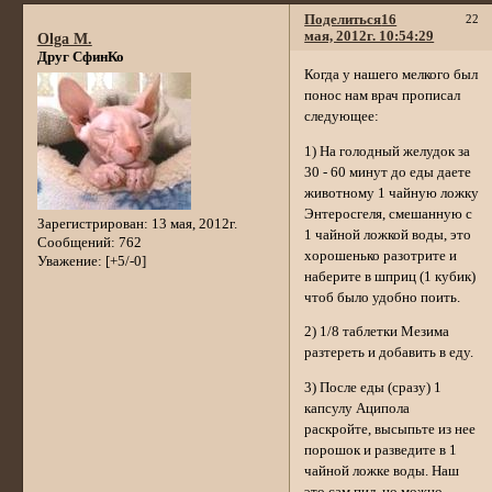
Поделиться
16
22
мая, 2012г. 10:54:29
Olga M.
Друг СфинКо
Когда у нашего мелкого был
понос нам врач прописал
следующее:
1) На голодный желудок за
30 - 60 минут до еды даете
животному 1 чайную ложку
Энтеросгеля, смешанную с
Зарегистрирован
: 13 мая, 2012г.
1 чайной ложкой воды, это
Сообщений:
762
хорошенько разотрите и
Уважение:
[+5/-0]
наберите в шприц (1 кубик)
чтоб было удобно поить.
2) 1/8 таблетки Мезима
разтереть и добавить в еду.
3) После еды (сразу) 1
капсулу Аципола
раскройте, высыпьте из нее
порошок и разведите в 1
чайной ложке воды. Наш