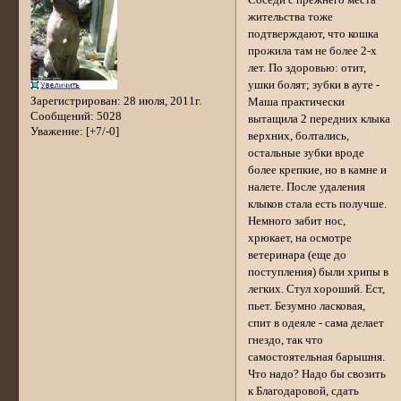
жительства тоже
подтверждают, что кошка
прожила там не более 2-х
лет. По здоровью: отит,
ушки болят; зубки в ауте -
Зарегистрирован
: 28 июля, 2011г.
Маша практически
Сообщений:
5028
вытащила 2 передних клыка
Уважение:
[+7/-0]
верхних, болтались,
остальные зубки вроде
более крепкие, но в камне и
налете. После удаления
клыков стала есть получше.
Немного забит нос,
хрюкает, на осмотре
ветеринара (еще до
поступления) были хрипы в
легких. Стул хороший. Ест,
пьет. Безумно ласковая,
спит в одеяле - сама делает
гнездо, так что
самостоятельная барышня.
Что надо? Надо бы свозить
к Благодаровой, сдать