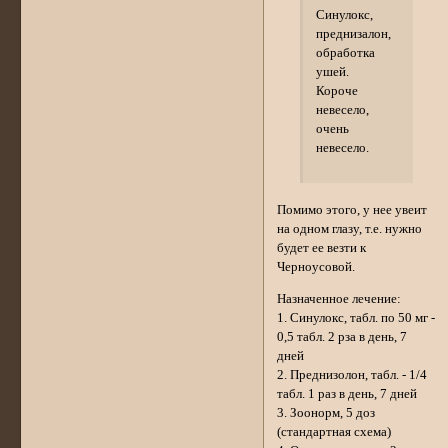
Синулокс,
преднизалон,
обработка
ушей.
Короче
невесело,
очень
невесело.
Помимо этого, у нее увеит
на одном глазу, т.е. нужно
будет ее везти к
Черноусовой.
Назначенное лечение:
1. Синулокс, табл. по 50 мг -
0,5 табл. 2 рза в день, 7
дней
2. Преднизолон, табл. - 1/4
табл. 1 раз в день, 7 дней
3. Зоонорм, 5 доз
(стандартная схема)