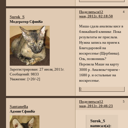
Поделиться
12
4
мая, 2012г. 02:18:50
Surok_S
Модератор СфинКо
Маша сдала анализы кисе в
ближайшей клинике. Пока
результаты не прислала.
Нужна запись на прием к
Благодаровой на
воскресенье (Щербинка).
Оль, позвонишь?
Перевела Маше на карту
Зарегистрирован
: 27 июля, 2011г.
3000 р. Анализы+прием -
Сообщений:
9833
1680 р. и остальные на
Уважение:
[+20/-2]
воскресенье.
0
Поделиться
12
5
мая, 2012г. 20:46:23
Santanella
Админ СфинКо
Surok_S
написал(а):