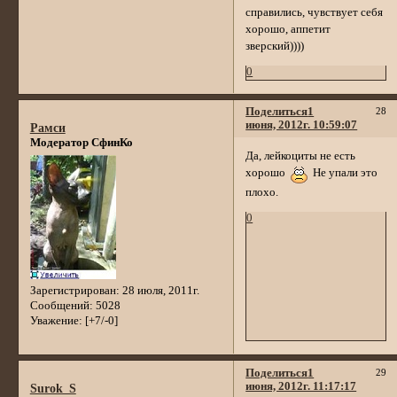
справились, чувствует себя
хорошо, аппетит
зверский))))
0
Поделиться
1
28
июня, 2012г. 10:59:07
Рамси
Модератор СфинКо
Да, лейкоциты не есть
хорошо
Не упали это
плохо.
0
Зарегистрирован
: 28 июля, 2011г.
Сообщений:
5028
Уважение:
[+7/-0]
Поделиться
1
29
июня, 2012г. 11:17:17
Surok_S