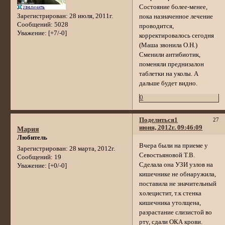
Состояние более-менее,
Зарегистрирован
: 28 июля, 2011г.
пока назначенное лечение
Сообщений:
5028
проводится,
Уважение:
[+7/-0]
корректировалось сегодня
(Маша звонила О.Н.)
Сменили антибиотик,
поменяли преднизалон
таблетки на уколы. А
дальше будет видно.
0
Поделиться
1
27
июня, 2012г. 09:46:09
Мария
Любитель
Вчера были на приеме у
Зарегистрирован
: 28 марта, 2012г.
Севостьяновой Т.В.
Сообщений:
19
Сделала она УЗИ узлов на
Уважение:
[+0/-0]
кишечнике не обнаружила,
поставила не значительный
холецистит, т.к стенка
кишечника утолщена,
разрастание слизистой во
рту, сдали ОКА крови.