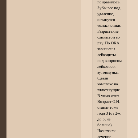
понравилось.
Зубы все под
удаление,
останутся
только клыки.
Разрастание
слизистой во
рту. По ОКА
завышены
лейкоциты -
под вопросом
лейкоз или
аутоимунка.
Сдали
комплекс на
вялотекущие.
В ушах отит.
Возраст О.Н.
ставит тоже
года 3 (от 2-х
до 5, не
больше)
Назначили
лечение.