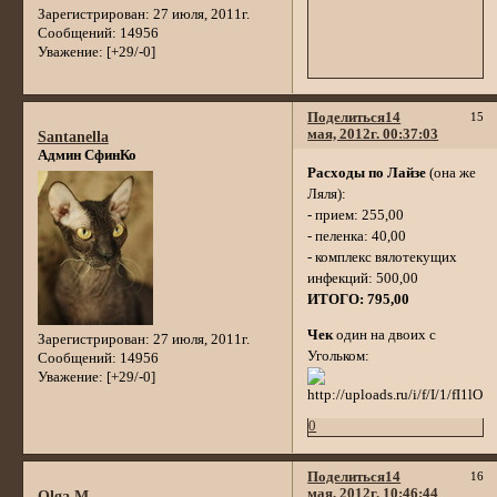
Зарегистрирован
: 27 июля, 2011г.
Сообщений:
14956
Уважение:
[+29/-0]
Поделиться
14
15
мая, 2012г. 00:37:03
Santanella
Админ СфинКо
Расходы по Лайзе
(она же
Ляля):
- прием: 255,00
- пеленка: 40,00
- комплекс вялотекущих
инфекций: 500,00
ИТОГО: 795,00
Чек
один на двоих с
Зарегистрирован
: 27 июля, 2011г.
Угольком:
Сообщений:
14956
Уважение:
[+29/-0]
0
Поделиться
14
16
мая, 2012г. 10:46:44
Olga M.