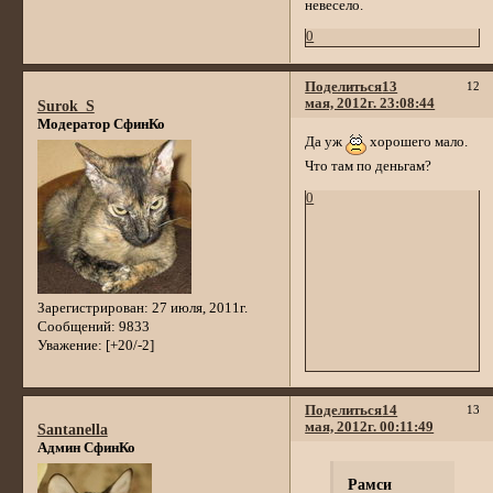
невесело.
0
Поделиться
13
12
мая, 2012г. 23:08:44
Surok_S
Модератор СфинКо
Да уж
хорошего мало.
Что там по деньгам?
0
Зарегистрирован
: 27 июля, 2011г.
Сообщений:
9833
Уважение:
[+20/-2]
Поделиться
14
13
мая, 2012г. 00:11:49
Santanella
Админ СфинКо
Рамси