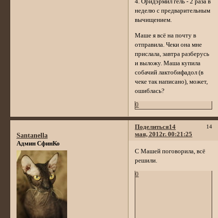
4. Оридэрмил гель - 2 раза в
неделю с предварительным
вычищением.
Маше я всё на почту в
отправила. Чеки она мне
прислала, завтра разберусь
и выложу. Маша купила
собачий лактобифадол (в
чеке так написано), может,
ошиблась?
0
Поделиться
14
14
мая, 2012г. 00:21:25
Santanella
Админ СфинКо
С Машей поговорила, всё
решили.
0