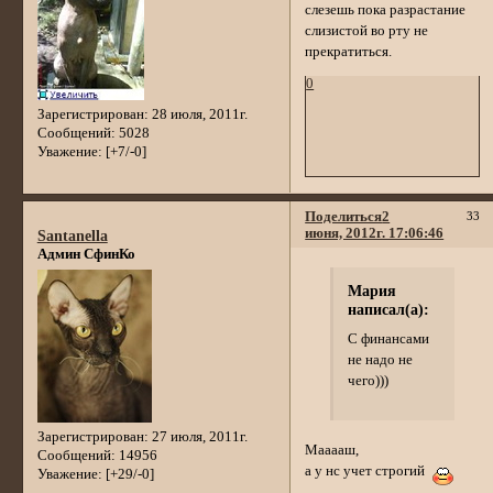
слезешь пока разрастание
слизистой во рту не
прекратиться.
0
Зарегистрирован
: 28 июля, 2011г.
Сообщений:
5028
Уважение:
[+7/-0]
Поделиться
2
33
июня, 2012г. 17:06:46
Santanella
Админ СфинКо
Мария
написал(а):
С финансами
не надо не
чего)))
Зарегистрирован
: 27 июля, 2011г.
Мааааш,
Сообщений:
14956
а у нс учет строгий
Уважение:
[+29/-0]