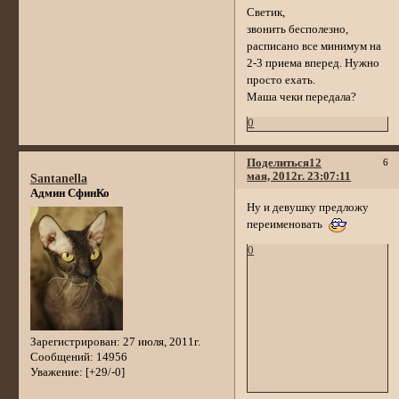
Светик,
звонить бесполезно,
расписано все минимум на
2-3 приема вперед. Нужно
просто ехать.
Маша чеки передала?
0
Поделиться
12
6
мая, 2012г. 23:07:11
Santanella
Админ СфинКо
Ну и девушку предложу
переименовать
0
Зарегистрирован
: 27 июля, 2011г.
Сообщений:
14956
Уважение:
[+29/-0]