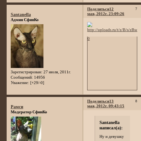
Поделиться
12
7
мая, 2012г. 23:09:26
Santanella
Админ СфинКо
0
Зарегистрирован
: 27 июля, 2011г.
Сообщений:
14956
Уважение:
[+29/-0]
Поделиться
13
8
мая, 2012г. 09:43:15
Рамси
Модератор СфинКо
Santanella
написал(а):
Ну и девушку