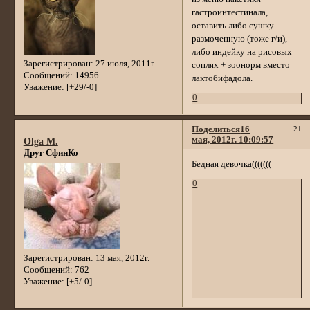
гастроинтестинала,
оставить либо сушку
размоченную (тоже г/и),
либо индейку на рисовых
Зарегистрирован
: 27 июля, 2011г.
соплях + зоонорм вместо
Сообщений:
14956
лактобифадола.
Уважение:
[+29/-0]
0
Поделиться
16
21
мая, 2012г. 10:09:57
Olga M.
Друг СфинКо
Бедная девочка(((((((
0
Зарегистрирован
: 13 мая, 2012г.
Сообщений:
762
Уважение:
[+5/-0]