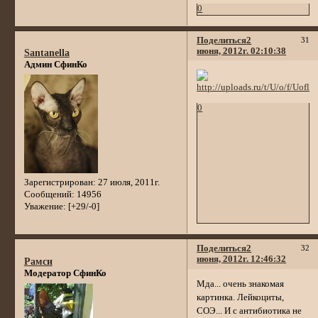
0
Поделиться
2
31
июня, 2012г. 02:10:38
Santanella
Админ СфинКо
0
Зарегистрирован
: 27 июля, 2011г.
Сообщений:
14956
Уважение:
[+29/-0]
Поделиться
2
32
июня, 2012г. 12:46:32
Рамси
Модератор СфинКо
Мда... очень знакомая
картинка. Лейкоциты,
СОЭ... И с антибиотика не