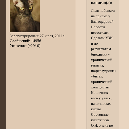
написал(а):
Ляля побывала
на приеме у
Благодаровой.
Новости
невеселые.
Зарегистрирован
: 27 июля, 2011г.
Сделали УЗИ
Сообщений:
14956
и по
Уважение:
[+29/-0]
результатом
биохимии -
хронический
гепатит,
поджелудочная
убитая,
хронический
холецистит.
Кишечник
весь у узлах,
на яичниках
кисты.
Состояние
кишечника
О.Н. очень не