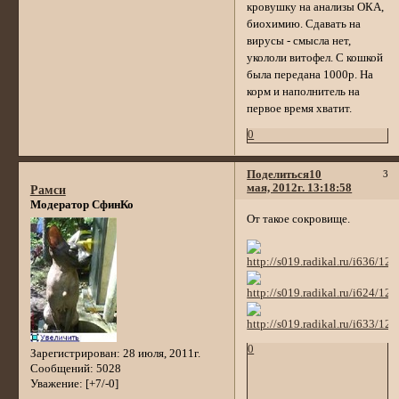
кровушку на анализы ОКА,
биохимию. Сдавать на
вирусы - смысла нет,
укололи витофел. С кошкой
была передана 1000р. На
корм и наполнитель на
первое время хватит.
0
Поделиться
10
3
мая, 2012г. 13:18:58
Рамси
Модератор СфинКо
От такое сокровище.
0
Зарегистрирован
: 28 июля, 2011г.
Сообщений:
5028
Уважение:
[+7/-0]