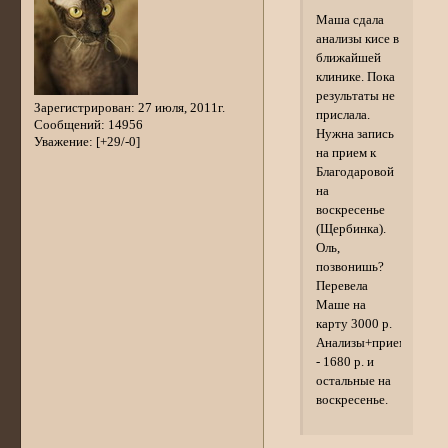
Маша сдала
анализы кисе в
ближайшей
клинике. Пока
результаты не
Зарегистрирован
: 27 июля, 2011г.
прислала.
Сообщений:
14956
Нужна запись
Уважение:
[+29/-0]
на прием к
Благодаровой
на
воскресенье
(Щербинка).
Оль,
позвонишь?
Перевела
Маше на
карту 3000 р.
Анализы+прием
- 1680 р. и
остальные на
воскресенье.