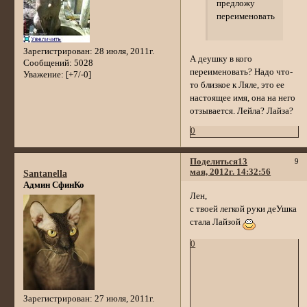
предложу
переименовать
Зарегистрирован
: 28 июля, 2011г.
А деушку в кого
Сообщений:
5028
переименовать? Надо что-
Уважение:
[+7/-0]
то близкое к Ляле, это ее
настоящее имя, она на него
отзывается. Лейла? Лайза?
0
Поделиться
13
9
мая, 2012г. 14:32:56
Santanella
Админ СфинКо
Лен,
с твоей легкой руки деУшка
стала Лайзой
0
Зарегистрирован
: 27 июля, 2011г.