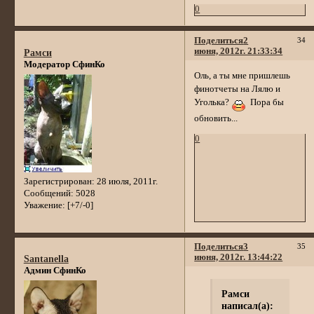
0
Поделиться
2
34
июня, 2012г. 21:33:34
Рамси
Модератор СфинКо
Оль, а ты мне пришлешь
финотчеты на Лялю и
Уголька?
Пора бы
обновить...
0
Зарегистрирован
: 28 июля, 2011г.
Сообщений:
5028
Уважение:
[+7/-0]
Поделиться
3
35
июня, 2012г. 13:44:22
Santanella
Админ СфинКо
Рамси
написал(а):