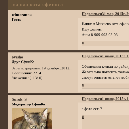
нашла кота сфинкса
Поделиться
31 мая, 2015г. 2
winteranna
Гость
Нашла в Михнево кота сфинк
Ищу хозяев.
Анна 8-909-993-03-03
0
Поделиться
1 июня, 2015г. 
oyssho
Друг СфинКо
Объявления клеили по район
Зарегистрирован
: 19 декабря, 2012г.
Желательно поклеить, только
Сообщений:
2214
смогут описать кота, от люб
Уважение:
[+13/-0]
0
Поделиться
1 июня, 2015г. 
Surok_S
Модератор СфинКо
а фото есть?
0