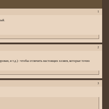
1
ный.
2
ован, и т.д.) - чтобы отличить настоящих хозяев, которые точно
3