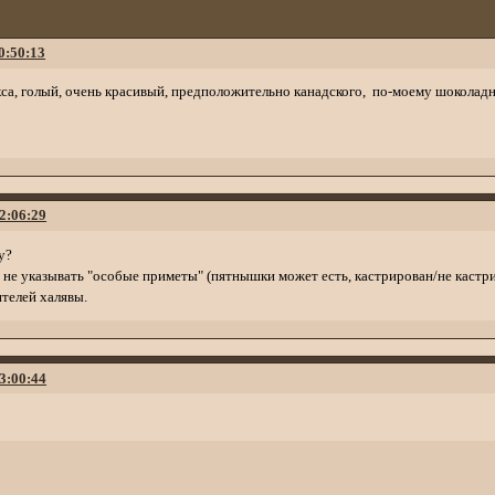
0:50:13
са, голый, очень красивый, предположительно канадского, по-моему шоколад
12:06:29
у?
 не указывать "особые приметы" (пятнышки может есть, кастрирован/не кастрир
ителей халявы.
13:00:44