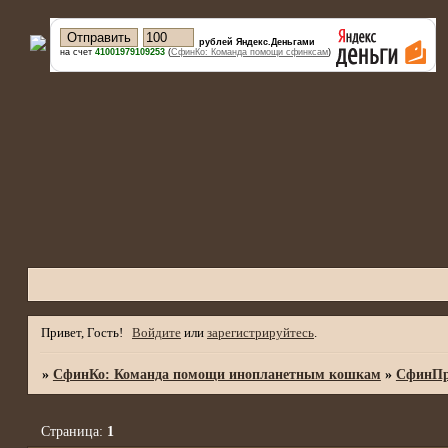
рублей Яндекс.Деньгами
на счет
41001979109253
(
СфинКо: Команда помощи сфинксам
)
Привет, Гость!
Войдите
или
зарегистрируйтесь
.
»
СфинКо: Команда помощи инопланетным кошкам
»
СфинПр
Страница:
1