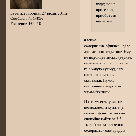
чудо; но не
прилетает;
Зарегистрирован
: 27 июля, 2011г.
приобрести
Сообщений:
14956
нет возм (
Уважение:
[+29/-0]
аленка
,
содержание сфинкса - дело
достаточно затратное. Ему
не подойдет вискас (вернее,
потом лечние встанет ого-
го в какую сумму), ему
противопоказаны
сквозняки. Нужно
постоянно следить за
ушами/тушкой.
Поэтому если у вас нет
возможности купить (а
сейчас сфинксов можно
спокойно найти за 3-5
тысяч), то качественно
содержать тоже вряд ли