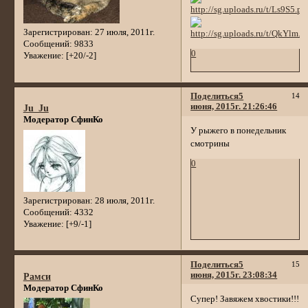
Зарегистрирован
: 27 июля, 2011г.
Сообщений:
9833
0
Уважение:
[+20/-2]
Поделиться
5
14
июня, 2015г. 21:26:46
Ju_Ju
Модератор СфинКо
У рыжего в понедельник
смотрины
0
Зарегистрирован
: 28 июля, 2011г.
Сообщений:
4332
Уважение:
[+9/-1]
Поделиться
5
15
июня, 2015г. 23:08:34
Рамси
Модератор СфинКо
Cупер! Завяжем хвостики!!!