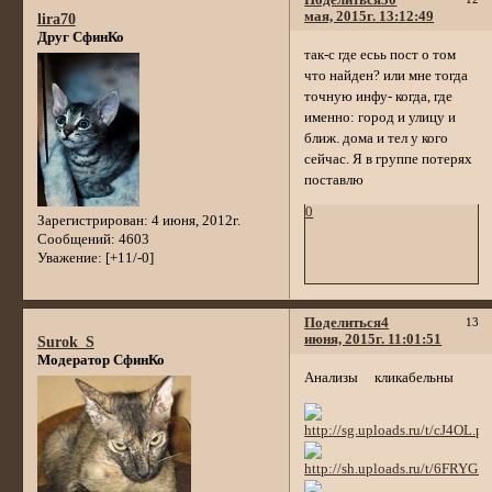
мая, 2015г. 13:12:49
lira70
Друг СфинКо
так-с где есьь пост о том
что найден? или мне тогда
точную инфу- когда, где
именно: город и улицу и
ближ. дома и тел у кого
сейчас. Я в группе потерях
поставлю
0
Зарегистрирован
: 4 июня, 2012г.
Сообщений:
4603
Уважение:
[+11/-0]
Поделиться
4
13
июня, 2015г. 11:01:51
Surok_S
Модератор СфинКо
Анализы кликабельны