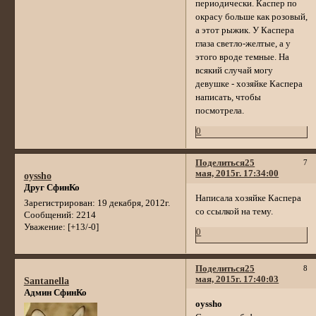
периодически. Каспер по
окрасу больше как розовый,
а этот рыжик. У Каспера
глаза светло-желтые, а у
этого вроде темные. На
всякий случай могу
девушке - хозяйке Каспера
написать, чтобы
посмотрела.
0
Поделиться
25
7
мая, 2015г. 17:34:00
oyssho
Друг СфинКо
Написала хозяйке Каспера
Зарегистрирован
: 19 декабря, 2012г.
со ссылкой на тему.
Сообщений:
2214
Уважение:
[+13/-0]
0
Поделиться
25
8
мая, 2015г. 17:40:03
Santanella
Админ СфинКо
oyssho