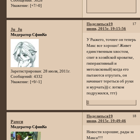
Сообщений:
5028
Уважение:
[+7/-0]
Поделиться
19
17
июня, 2015г. 19:15:56
Ju_Ju
Модератор СфинКо
У Рыжего, точнее он теперь
Макс все хорошо! Живет
единственным хвостом,
спит в хозяйской кроватке,
гиперактивный и
меголасковый) когда его
Зарегистрирован
: 28 июля, 2011г.
пытаются отругать, он
Сообщений:
4332
начинает тереться об руки
Уважение:
[+9/-1]
и мурчать))) с лотком
подружился, ттт)
0
Поделиться
19
18
июня, 2015г. 19:49:46
Рамси
Модератор СфинКо
Новости хорошие, рады за
Макса!!!!