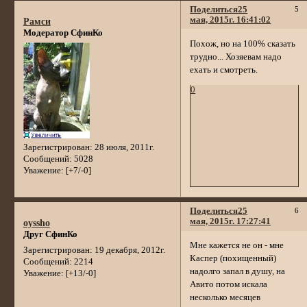
Поделиться
25
5
мая, 2015г. 16:41:02
Рамси
Модератор СфинКо
Похож, но на 100% сказать
трудно... Хозяевам надо
ехать и смотреть.
0
Зарегистрирован
: 28 июля, 2011г.
Сообщений:
5028
Уважение:
[+7/-0]
Поделиться
25
6
мая, 2015г. 17:27:41
oyssho
Друг СфинКо
Мне кажется не он - мне
Зарегистрирован
: 19 декабря, 2012г.
Каспер (похищенный)
Сообщений:
2214
надолго запал в душу, на
Уважение:
[+13/-0]
Авито потом искала
несколько месяцев