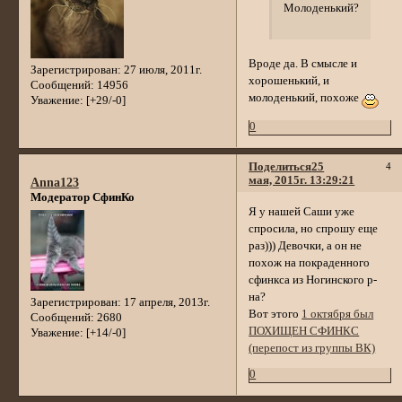
Молоденький?
Вроде да. В смысле и
Зарегистрирован
: 27 июля, 2011г.
хорошенький, и
Сообщений:
14956
молоденький, похоже
Уважение:
[+29/-0]
0
Поделиться
25
4
мая, 2015г. 13:29:21
Anna123
Модератор СфинКо
Я у нашей Саши уже
спросила, но спрошу еще
раз))) Девочки, а он не
похож на покраденного
сфинкса из Ногинского р-
на?
Зарегистрирован
: 17 апреля, 2013г.
Вот этого
1 октября был
Сообщений:
2680
ПОХИЩЕН СФИНКС
Уважение:
[+14/-0]
(перепост из группы ВК)
0