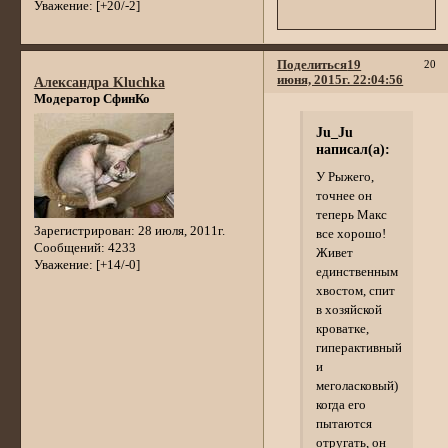
Уважение:
[+20/-2]
Поделиться
19
20
июня, 2015г. 22:04:56
Александра Kluchka
Модератор СфинКо
Ju_Ju
написал(а):
У Рыжего,
точнее он
теперь Макс
Зарегистрирован
: 28 июля, 2011г.
все хорошо!
Сообщений:
4233
Живет
Уважение:
[+14/-0]
единственным
хвостом, спит
в хозяйской
кроватке,
гиперактивный
и
меголасковый)
когда его
пытаются
отругать, он