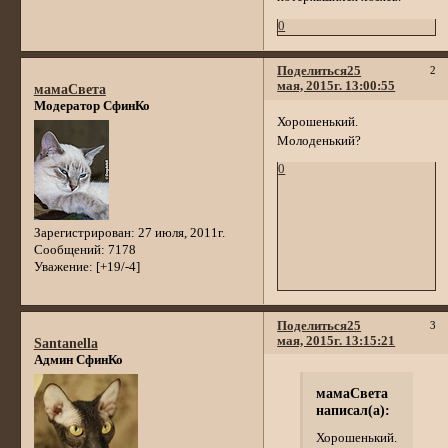
0
Поделиться
25
2
мая, 2015г. 13:00:55
мамаСвета
Модератор СфинКо
Хорошенький.
Молоденький?
0
Зарегистрирован
: 27 июля, 2011г.
Сообщений:
7178
Уважение:
[+19/-4]
Поделиться
25
3
мая, 2015г. 13:15:21
Santanella
Админ СфинКо
мамаСвета
написал(а):
Хорошенький.