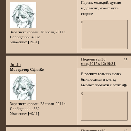
Парень молодой, думаю
годовасик, может чуть
старше
0
Зарегистрирован
: 28 июля, 2011г.
Сообщений:
4332
Уважение:
[+9/-1]
Поделиться
30
11
мая, 2015г. 12:19:31
Ju_Ju
Модератор СфинКо
В воспитательных целях
был посажен в клетку.
Бывают промахи с лотком(((
0
Зарегистрирован
: 28 июля, 2011г.
Сообщений:
4332
Уважение:
[+9/-1]
Поделиться
30
12