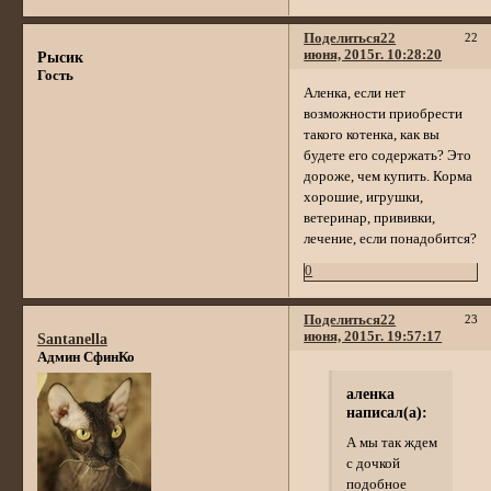
Поделиться
22
22
июня, 2015г. 10:28:20
Рысик
Гость
Аленка, если нет
возможности приобрести
такого котенка, как вы
будете его содержать? Это
дороже, чем купить. Корма
хорошие, игрушки,
ветеринар, прививки,
лечение, если понадобится?
0
Поделиться
22
23
июня, 2015г. 19:57:17
Santanella
Админ СфинКо
аленка
написал(а):
А мы так ждем
с дочкой
подобное