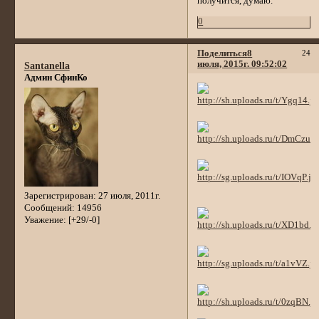
получится, думаю.
0
Поделиться
8
24
июля, 2015г. 09:52:02
Santanella
Админ СфинКо
Зарегистрирован
: 27 июля, 2011г.
Сообщений:
14956
Уважение:
[+29/-0]