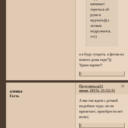
начинает
тереться об
руки и
мурчать))) с
лотком
подружился,
ттт)
а я буду гундеть. а фотки из
нового дома гиде?))
Удачи парню!!
0
Поделиться
21
21
июня, 2015г. 21:52:31
аленка
Гость
А мы так ждем с дочкой
подобное чудо; но не
прилетает; приобрести нет
возм (
0