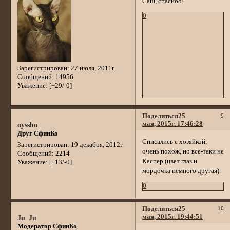
Саш, спасибо!
0
Зарегистрирован
: 27 июля, 2011г.
Сообщений:
14956
Уважение:
[+29/-0]
Поделиться
25
9
мая, 2015г. 17:46:28
oyssho
Друг СфинКо
Списались с хозяйкой,
Зарегистрирован
: 19 декабря, 2012г.
очень похож, но все-таки не
Сообщений:
2214
Каспер (цвет глаз и
Уважение:
[+13/-0]
мордочка немного другая).
0
Поделиться
25
10
мая, 2015г. 19:44:51
Ju_Ju
Модератор СфинКо