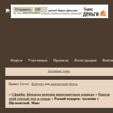
рублей Яндекс.Деньгами
на счет
41001979109253
(
СфинКо: Команда помощи сфинксам
)
Форум
Участники
Правила
Регистрация
Войт
Активные темы
Привет, Гость!
Войдите
или
зарегистрируйтесь
.
»
СфинКо: Команда помощи инопланетным кошкам
»
Нашли
свой теплый дом и семью
»
Рыжий подарок: мальчик с
Щелковской. Макс