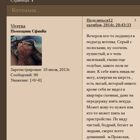
Страница:
1
Котеныш
Поделиться
12
1
октября, 2014г. 20:43:33
Viverna
Помощник СфинКо
Вечером кто-то подкинул в
подъезд котенка. Серый с
полосками, ну ооочень
пушистый, и о чень
маленький, глазки еще
голубые, какого пола не
Зарегистрирован
: 10 июля, 2013г.
знаю. К себе взять никак не
Сообщений:
90
могу, аллергия на шерсть ,
Уважение:
[+0/-0]
есть лысый, который никого
кроме себя не видел и
квартира съемная, даже на
передержку взять некуда.
Может кому-то нужен или
кто-то может взять на
пристройство. По виду
чистый, бодрый, бегает за
людьми, скорее всего
домашний. м.Пражская,