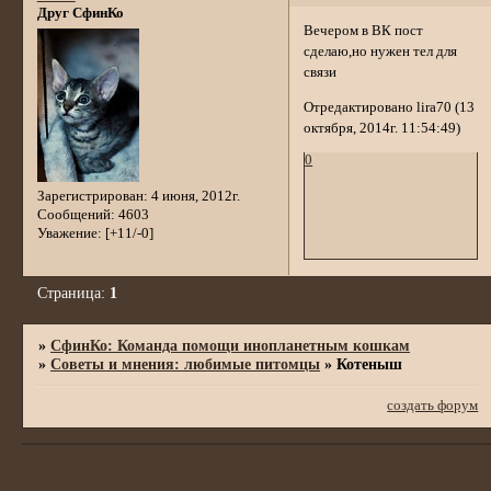
Друг СфинКо
Вечером в ВК пост
сделаю,но нужен тел для
связи
Отредактировано lira70 (13
октября, 2014г. 11:54:49)
0
Зарегистрирован
: 4 июня, 2012г.
Сообщений:
4603
Уважение:
[+11/-0]
Страница:
1
»
СфинКо: Команда помощи инопланетным кошкам
»
Советы и мнения: любимые питомцы
»
Котеныш
создать форум