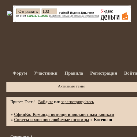
рублей Яндекс.Деньгами
на счет
41001979109253
(
СфинКо: Команда помощи сфинксам
)
Форум
Участники
Правила
Регистрация
Войт
Активные темы
Привет, Гость!
Войдите
или
зарегистрируйтесь
.
»
СфинКо: Команда помощи инопланетным кошкам
»
Советы и мнения: любимые питомцы
»
Котеныш