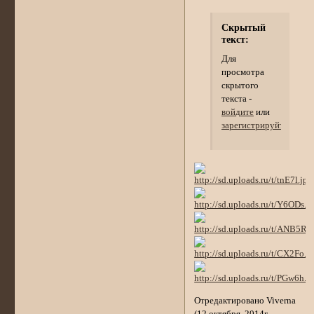
Скрытый
текст:
Для
просмотра
скрытого
текста -
войдите
или
зарегистрируйтесь
.
Отредактировано Viverna