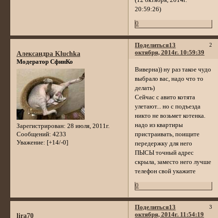
(12 октября, 2014г.
20:59:26)
0
Поделиться
13
2
октября, 2014г. 10:59:39
Александра Kluchka
Модератор СфинКо
Виверна)) ну раз такое чудо
выбрало вас, надо что то
делать)
Сейчас с авито котята
улетают... но с подъезда
никто не возьмет котенка.
надо из квартиры
Зарегистрирован
: 28 июля, 2011г.
пристраивать, поищите
Сообщений:
4233
Уважение:
[+14/-0]
передержку для него
ПЫСЫ точный адрес
скрыла, заместо него лучше
телефон свой укажите
0
Поделиться
13
3
октября, 2014г. 11:54:19
lira70