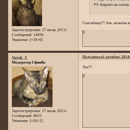
P.S. Кирпич на голову
Спасибище!!! Ань, можешь мн
Зарегистрирован
: 27 июля, 2011г.
0
Сообщений:
14956
Уважение:
[+29/-0]
Поделиться
1 октября, 2014
Surok_S
Модератор СфинКо
Ура!!!
0
Зарегистрирован
: 27 июля, 2011г.
Сообщений:
9833
Уважение:
[+20/-2]