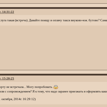
г. 14:31:22
услуга такая (встреча). Давайте поищу и оплачу такси внуково-юж. бутово? Сама
г. 15:20:25
орту не встречала... Могу попробовать.
или с сопровождением? Я к тому, что надо заранее приезжать и оформлять как
октября, 2014г. 16:29:12)