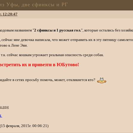
из Уфы, две сфинксы и РГ
г. 12:20:47
 кодовым названием "
2 сфинксы и 1 русская гол.
", которые остались без хозяй
 сейчас мне девочка написала, что может отправить их в эту пятницу самолето
тово к Лене Эви.
т.к. сейчас кошкам угрожает реальная опасность среди собак.
стретить их и привезти в ЮБутово!
идайте в сетях просьбу помочь, может, откликнется кто?
б.
15 февраля, 2015г. 00:06:21)