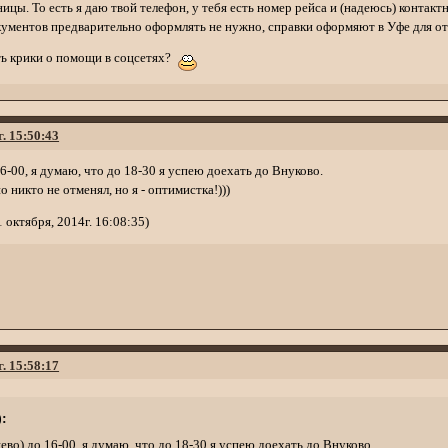
ицы. То есть я даю твой телефон, у тебя есть номер рейса и (надеюсь) контакт
кументов предварительно оформлять не нужно, справки оформяют в Уфе для от
ь крики о помощи в соцсетях?
г. 15:50:43
16-00, я думаю, что до 18-30 я успею доехать до Внуково.
о никто не отменял, но я - оптимистка!)))
октября, 2014г. 16:08:35)
г. 15:58:17
:
ево) до 16-00, я думаю, что до 18-30 я успею доехать до Внуково.