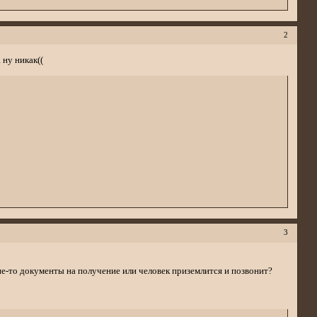
2
 ну никак((
3
ие-то документы на получение или человек приземлится и позвонит?