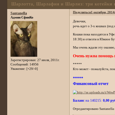
Шарлотта, Шарлафия и Шарлиз: три котейки 
Поделиться
1 октября, 2014
Santanella
Админ СфинКо
Девочки,
речь идет о 3-х кошках (под
Кошки пока находятся в Уфе,
18:30) и отвезти в Южное Бу
Мы очень ждали эту оказию, 
Очень нужна помощь в
Зарегистрирован
: 27 июля, 2011г.
*****
Сообщений:
14956
Уважение:
[+29/-0]
Кто может - пожалуйста, пок
*****
Финансовый отчет
Баланс
на 140215:
0,00 ру
Отредактировано Santanella (