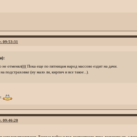
г. 09:53:31
а):
 не отменял(((( Пока еще по пятницам народ массово ездит на дачи.
на подстраховке (ну мало ли, кирпич и все такое...).
у.
г. 09:46:20
йки сегодня прилетают. Данные рейса и тел. контактного лица, везущего их, а т