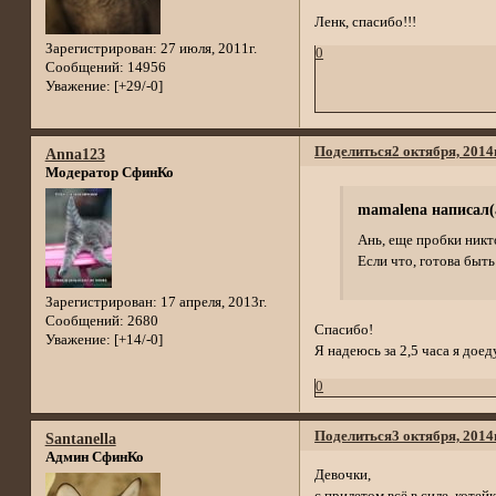
Ленк, спасибо!!!
Зарегистрирован
: 27 июля, 2011г.
0
Сообщений:
14956
Уважение:
[+29/-0]
Поделиться
2 октября, 2014
Anna123
Модератор СфинКо
mamalena написал(
Ань, еще пробки никто
Если что, готова быть 
Зарегистрирован
: 17 апреля, 2013г.
Сообщений:
2680
Спасибо!
Уважение:
[+14/-0]
Я надеюсь за 2,5 часа я доед
0
Поделиться
3 октября, 2014
Santanella
Админ СфинКо
Девочки,
с прилетом всё в силе, коте