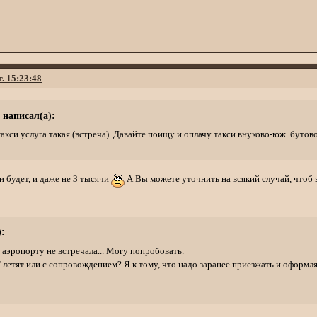
г. 15:23:48
 написал(а):
 такси услуга такая (встреча). Давайте поищу и оплачу такси внуково-юж. бутов
и будет, и даже не 3 тысячи
А Вы можете уточнить на всякий случай, чтоб з
:
в аэропорту не встречала... Могу попробовать.
 летят или с сопровождением? Я к тому, что надо заранее приезжать и оформл