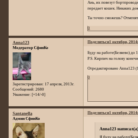
Ань, их повезут бортпроводн
передает кошек. Никаких до
Ты точно сможешь? Отменят
0
Поделиться
1 октября, 2014
Anna123
Модератор СфинКо
Буду на работе(Беляево) до 
P.S. Кирпич на голову конечн
Отредактировано Anna123 (1 
0
Зарегистрирован
: 17 апреля, 2013г.
Сообщений:
2680
Уважение:
[+14/-0]
Поделиться
1 октября, 2014
Santanella
Админ СфинКо
Anna123 написал(а)
Я буду на работе(Беля