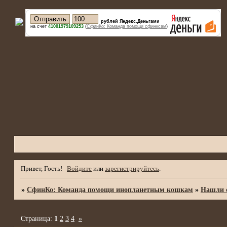
рублей Яндекс.Деньгами
на счет
41001979109253
(
СфинКо: Команда помощи сфинксам
)
Привет, Гость!
Войдите
или
зарегистрируйтесь
.
»
СфинКо: Команда помощи инопланетным кошкам
»
Нашли с
Страница:
1
2
3
4
»