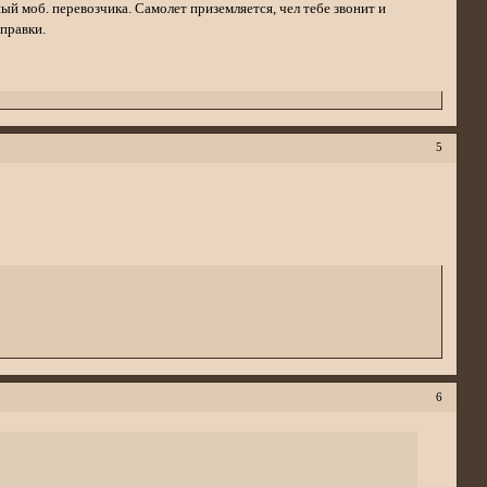
ный моб. перевозчика. Самолет приземляется, чел тебе звонит и
правки.
5
6