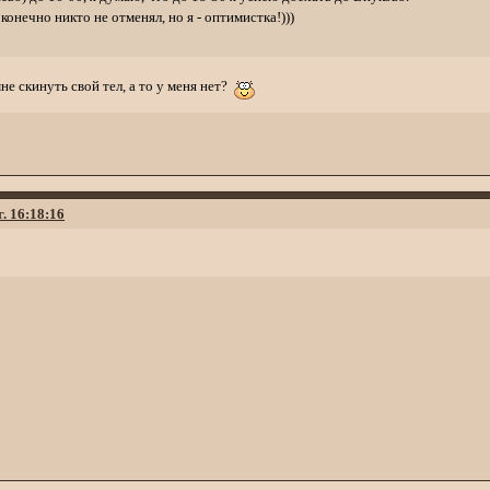
 конечно никто не отменял, но я - оптимистка!)))
е скинуть свой тел, а то у меня нет?
г. 16:18:16