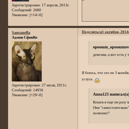
Зарегистрирован
: 17 апреля, 2013г.
Сообщений:
2680
Уважение:
[+14/-0]
Поделиться
1 октября, 2014
Santanella
Админ СфинКо
opossum_opossumov
девочки, а вот есть у
Я боюсь, что это не 3 копейк
услуга
Зарегистрирован
: 27 июля, 2011г.
Сообщений:
14956
Anna123 написал(а)
Уважение:
[+29/-0]
Кошек я еще ни разу 
Они "самостоятельно"
позвонит?