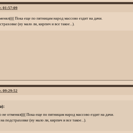
г. 01:57:09
менял(((( Пока еще по пятницам народ массово ездит на дачи.
траховке (ну мало ли, кирпич и все такое...).
г. 09:29:52
а):
 не отменял(((( Пока еще по пятницам народ массово ездит на дачи.
на подстраховке (ну мало ли, кирпич и все такое...).