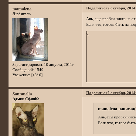
Поделиться
2 октября, 2014
mamalena
Любитель
Ань, еще пробки никто не от
Если что, готова быть на подс
0
Зарегистрирован
: 10 августа, 2011г.
Сообщений:
1549
Уважение:
[+8/-0]
Поделиться
2 октября, 2014
Santanella
Админ СфинКо
mamalena написал(
Ань, еще пробки никто
Если что, готова быть 