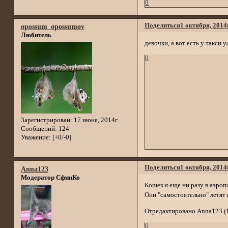
0
Поделиться
1 октября, 2014
opossum_opossumov
Любитель
девочки, а вот есть у такси 
0
Зарегистрирован
: 17 июня, 2014г.
Сообщений:
124
Уважение:
[+0/-0]
Поделиться
1 октября, 2014
Anna123
Модератор СфинКо
Кошек я еще ни разу в аэроп
Они "самостоятельно" летят 
Отредактировано Anna123 (1 
0