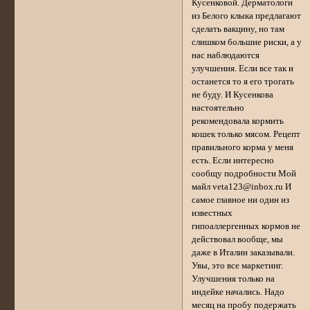
Кусенковой. Дерматологи
из Белого клыка предлагают
сделать вакцину, но там
слишком большие риски, а у
нас наблюдаются
улучшения. Если все так и
останется то я его трогать
не буду. И Кусенкова
настоятельно
рекомендовала кормить
кошек только мясом. Рецепт
правильного корма у меня
есть. Если интересно
сообщу подробности Мой
майл veta123@inbox.ru И
самое главное ни один из
известных
гипоаллергенных кормов не
действовал вообще, мы
даже в Италии заказывали.
Увы, это все маркетинг.
Улучшения только на
индейке начались. Надо
месяц на пробу подержать