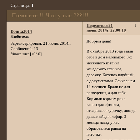
Страница:
1
Помогите !! Что у нас ???!!!
Поделиться
21
1
июня, 2014г. 22:00:10
Bonita2014
Любитель
Добрый день!
Зарегистрирован
: 21 июня, 2014г.
Сообщений:
13
В октябре 2013 года взяли
Уважение:
[+0/-0]
себе в дом маленького 3-х
месячного котенка
конадского сфинкса,
девочку. Котенок клубный,
с документами. Сейчас нам
11 месяцев. Брали не для
разведения, а для себя.
Кормили кормом роял
канин для сфинкса,
отваривали курочку, иногда
давали яйца и кефир. 3
месяца назад у нас
образовалась ранка на
пяточке.