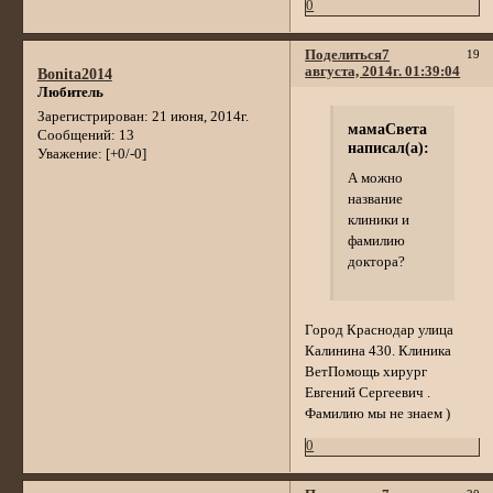
0
Поделиться
7
19
августа, 2014г. 01:39:04
Bonita2014
Любитель
Зарегистрирован
: 21 июня, 2014г.
мамаСвета
Сообщений:
13
написал(а):
Уважение:
[+0/-0]
А можно
название
клиники и
фамилию
доктора?
Город Краснодар улица
Калинина 430. Клиника
ВетПомощь хирург
Евгений Сергеевич .
Фамилию мы не знаем )
0