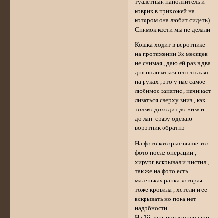
туалетный наполнитель и
коврик в прихожей на
котором она любит сидеть)
Снимок кости мы не делали
Кошка ходит в воротнике
на протяжении 3х месяцев
не снимая , даю ей раз в два
дня полизаться и то только
на руках , это у нас самое
любимое занятие , начинает
лизаться сверху вниз , как
только доходит до низа и
до лап сразу одеваю
воротник обратно
На фото которые выше это
фото после операции ,
хирург вскрывал и чистил ,
так же на фото есть
маленькая ранка которая
тоже кровила , хотели и ее
вскрывать но пока нет
надобности .
На 3й день после операции