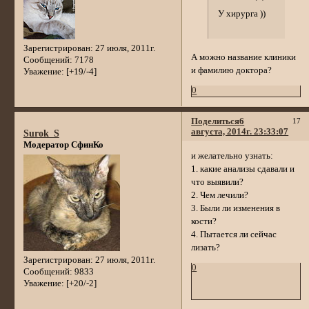
У хирурга ))
Зарегистрирован
: 27 июля, 2011г.
А можно название клиники
Сообщений:
7178
и фамилию доктора?
Уважение:
[+19/-4]
0
Поделиться
6
17
августа, 2014г. 23:33:07
Surok_S
Модератор СфинКо
и желательно узнать:
1. какие анализы сдавали и
что выявили?
2. Чем лечили?
3. Были ли изменения в
кости?
4. Пытается ли сейчас
лизать?
Зарегистрирован
: 27 июля, 2011г.
0
Сообщений:
9833
Уважение:
[+20/-2]