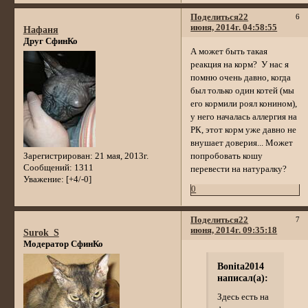
Поделиться
22
6
июня, 2014г. 04:58:55
Нафаня
Друг СфинКо
А может быть такая
реакция на корм? У нас я
помню очень давно, когда
был только один котей (мы
его кормили роял конином),
у него началась аллергия на
РК, этот корм уже давно не
внушает доверия... Может
Зарегистрирован
: 21 мая, 2013г.
попробовать кошу
Сообщений:
1311
перевести на натуралку?
Уважение:
[+4/-0]
0
Поделиться
22
7
июня, 2014г. 09:35:18
Surok_S
Модератор СфинКо
Bonita2014
написал(а):
Здесь есть на