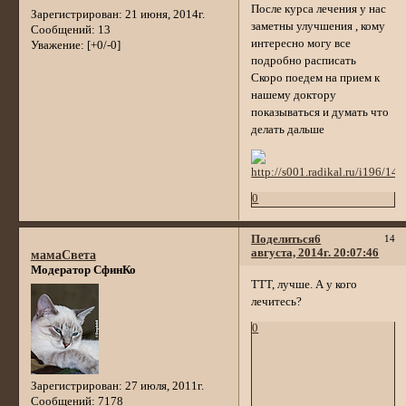
После курса лечения у нас
Зарегистрирован
: 21 июня, 2014г.
заметны улучшения , кому
Сообщений:
13
интересно могу все
Уважение:
[+0/-0]
подробно расписать
Скоро поедем на прием к
нашему доктору
показываться и думать что
делать дальше
0
Поделиться
6
14
августа, 2014г. 20:07:46
мамаСвета
Модератор СфинКо
ТТТ, лучше. А у кого
лечитесь?
0
Зарегистрирован
: 27 июля, 2011г.
Сообщений:
7178