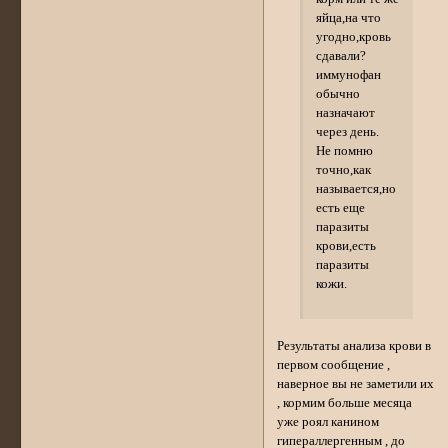
яйца,на что
угодно,кровь
сдавали?
иммунофан
обычно
назначают
через день.
Не помню
точно,как
называется,но
есть еще
паразиты
крови,есть
паразиты
кожи.
Результаты анализа крови в
первом сообщение ,
наверное вы не заметили их
, кормим больше месяца
уже роял канином
гипераллергенным , до