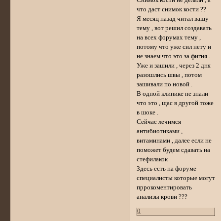
Снимок кости не делали , а
что даст снимок кости ??
Я месяц назад читал вашу
тему , вот решил создавать
на всех форумах тему ,
потому что уже сил нету и
не знаем что это за фигня .
Уже и зашили , через 2 дня
разошлись швы , потом
зашивали по новой .
В одной клинике не знали
что это , щас в другой тоже
в шоке .
Сейчас лечимся
антибиотиками ,
витаминами , далее если не
поможет будем сдавать на
стефилакок
Здесь есть на форуме
специалисты которые могут
пррокоментировать
анализы крови ???
0