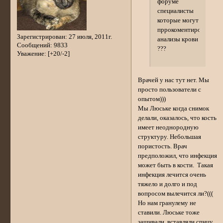
форуме
специалисты
которые могут
пррокоментировать
Зарегистрирован
: 27 июля, 2011г.
анализы крови
Сообщений:
9833
???
Уважение:
[+20/-2]
Врачей у нас тут нет. Мы
просто пользователи с
опытом)))
Мы Люське когда снимок
делали, оказалось, что кость
имеет неоднородную
структуру. Небольшая
пористость. Врач
предположил, что инфекция
может быть в кости. Такая
инфекция лечится очень
тяжело и долго и под
вопросом вылечится ли?(((
Но нам гранулему не
ставили. Люське тоже
зашивали, вставляли спицу.