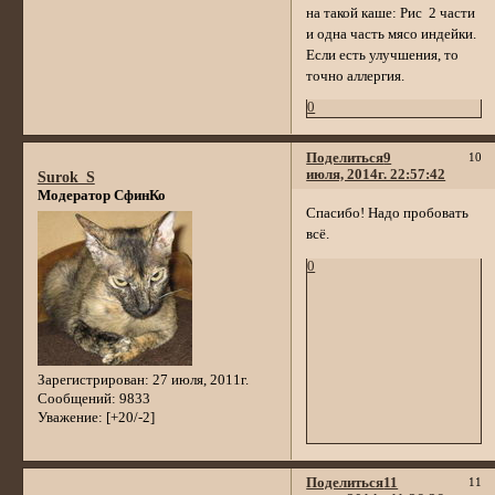
на такой каше: Рис 2 части
и одна часть мясо индейки.
Если есть улучшения, то
точно аллергия.
0
Поделиться
9
10
июля, 2014г. 22:57:42
Surok_S
Модератор СфинКо
Спасибо! Надо пробовать
всё.
0
Зарегистрирован
: 27 июля, 2011г.
Сообщений:
9833
Уважение:
[+20/-2]
Поделиться
11
11