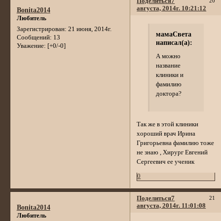
Поделиться
7
20
августа, 2014г. 10:21:12
Bonita2014
Любитель
Зарегистрирован
: 21 июня, 2014г.
мамаСвета
Сообщений:
13
написал(а):
Уважение:
[+0/-0]
А можно
название
клиники и
фамилию
доктора?
Так же в этой клиники
хороший врач Ирина
Григорьевна фамилию тоже
не знаю , Хирург Евгений
Сергеевич ее ученик
0
Поделиться
7
21
августа, 2014г. 11:01:08
Bonita2014
Любитель