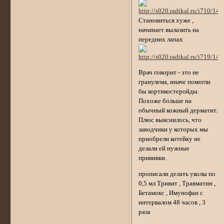
Становиться хуже ,
начинает вылазить на
передних лапах
Врач говорит - это не
гранулема, иначе помогли
бы кортикостеройды.
Похоже больше на
обычный кожный дерматит.
Плюс выяснилось, что
заводчики у которых мы
приобрели котейку не
делали ей нужные
прививки.
прописали делать уколы по
0,5 мл Тривит , Травматин ,
Бетамокс , Имунофан с
интервалом 48 часов , 3
раза