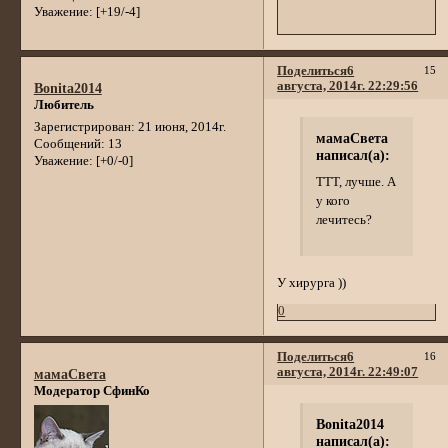
Уважение:
[+19/-4]
Поделиться
6
15
августа, 2014г. 22:29:56
Bonita2014
Любитель
Зарегистрирован
: 21 июня, 2014г.
мамаСвета
Сообщений:
13
написал(а):
Уважение:
[+0/-0]
ТТТ, лучше. А
у кого
лечитесь?
У хирурга ))
0
Поделиться
6
16
августа, 2014г. 22:49:07
мамаСвета
Модератор СфинКо
Bonita2014
написал(а):