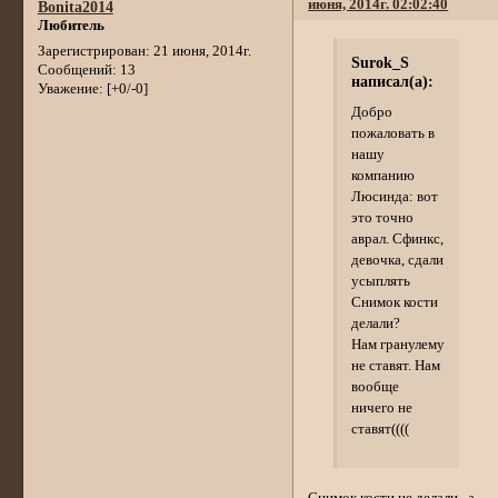
июня, 2014г. 02:02:40
Bonita2014
Любитель
Зарегистрирован
: 21 июня, 2014г.
Surok_S
Сообщений:
13
написал(а):
Уважение:
[+0/-0]
Добро
пожаловать в
нашу
компанию
Люсинда: вот
это точно
аврал. Сфинкс,
девочка, сдали
усыплять
Снимок кости
делали?
Нам гранулему
не ставят. Нам
вообще
ничего не
ставят((((