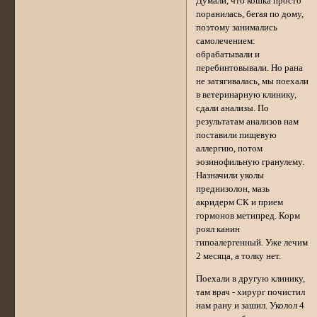
Думали, что кошка просто
поранилась, бегая по дому,
поэтому занимались
самолечением:
обрабатывали и
перебинтовывали. Но рана
не затягивалась, мы поехали
в ветеринарную клинику,
сдали анализы. По
результатам анализов нам
поставили пищевую
аллергию, потом
эозинофильную гранулему.
Назначили уколы
преднизолон, мазь
акридерм СК и прием
гормонов метипред. Корм
роял канин
гипоалергенный. Уже лечим
2 месяца, а толку нет.
Поехали в другую клинику,
там врач - хирург почистил
нам рану и зашил. Уколол 4