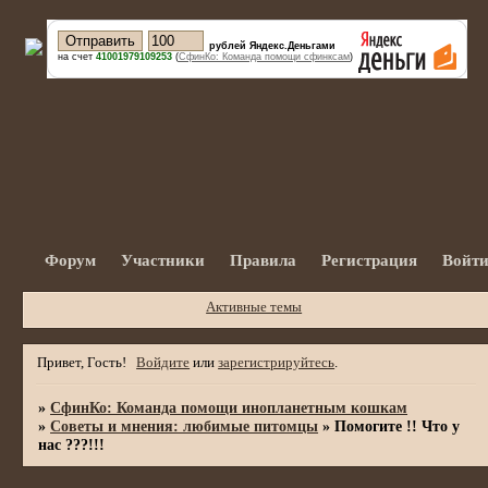
рублей Яндекс.Деньгами
на счет
41001979109253
(
СфинКо: Команда помощи сфинксам
)
Форум
Участники
Правила
Регистрация
Войт
Активные темы
Привет, Гость!
Войдите
или
зарегистрируйтесь
.
»
СфинКо: Команда помощи инопланетным кошкам
»
Советы и мнения: любимые питомцы
»
Помогите !! Что у
нас ???!!!