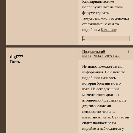
Как вариант,все же
попробуйте вот на этом
форуме сделать
тему,возможно,что девочки
сталкивались с чем-то
подобным
Болен кот
.
0
Поделиться
9
9
июля, 2014г. 20:51:42
digi777
Гость
Не знаю, поможет ли моя
информация. Но с чего то
подобного началась
история болезни моего
кота. На сегодняшний
момент стоит диагноз
атопический дерматит. Т.е.
другими словами
неизвестно что и не
известно от чего. Сейчас он
сидит полностью на
индейке и наблюдается у