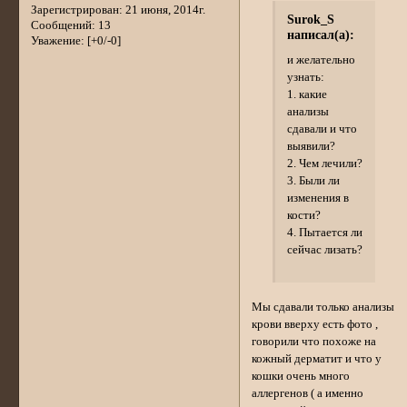
Зарегистрирован
: 21 июня, 2014г.
Surok_S
Сообщений:
13
написал(а):
Уважение:
[+0/-0]
и желательно
узнать:
1. какие
анализы
сдавали и что
выявили?
2. Чем лечили?
3. Были ли
изменения в
кости?
4. Пытается ли
сейчас лизать?
Мы сдавали только анализы
крови вверху есть фото ,
говорили что похоже на
кожный дерматит и что у
кошки очень много
аллергенов ( а именно