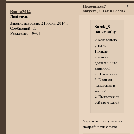
Поделиться
7
18
августа, 2014г. 01:36:03
Bonita2014
Любитель
Зарегистрирован
: 21 июня, 2014г.
Surok_S
Сообщений:
13
написал(а):
Уважение:
[+0/-0]
и желательно
узнать:
1. какие
анализы
сдавали и что
выявили?
2. Чем лечили?
3. Были ли
изменения в
кости?
4. Пытается ли
сейчас лизать?
Утром распишу вам все
подробности с фото