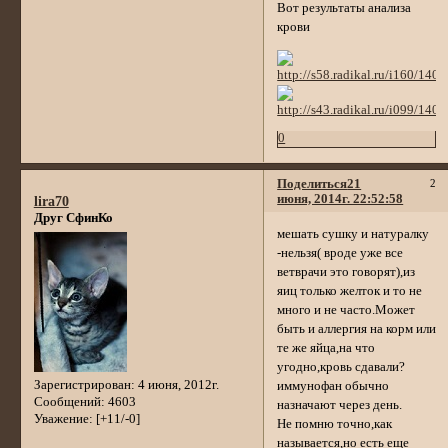
Вот результаты анализа
крови
0
Поделиться
21
2
июня, 2014г. 22:52:58
lira70
Друг СфинКо
мешать сушку и натуралку
-нельзя( вроде уже все
ветврачи это говорят),из
яиц только желток и то не
много и не часто.Может
быть и аллергия на корм или
те же яйца,на что
угодно,кровь сдавали?
Зарегистрирован
: 4 июня, 2012г.
иммунофан обычно
Сообщений:
4603
назначают через день.
Уважение:
[+11/-0]
Не помню точно,как
называется,но есть еще