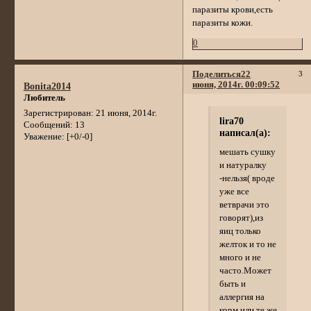
паразиты крови,есть
паразиты кожи.
0
Поделиться
22
3
июня, 2014г. 00:09:52
Bonita2014
Любитель
Зарегистрирован
: 21 июня, 2014г.
lira70
Сообщений:
13
написал(а):
Уважение:
[+0/-0]
мешать сушку
и натуралку
-нельзя( вроде
уже все
ветврачи это
говорят),из
яиц только
желток и то не
много и не
часто.Может
быть и
аллергия на
корм или те же