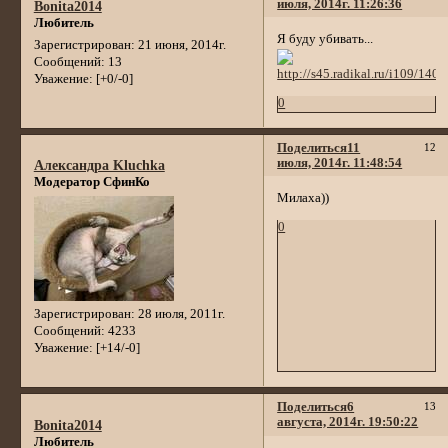
июля, 2014г. 11:26:36
Bonita2014
Любитель
Я буду убивать...
Зарегистрирован
: 21 июня, 2014г.
Сообщений:
13
Уважение:
[+0/-0]
0
Поделиться
11
12
июля, 2014г. 11:48:54
Александра Kluchka
Модератор СфинКо
Милаха))
0
Зарегистрирован
: 28 июля, 2011г.
Сообщений:
4233
Уважение:
[+14/-0]
Поделиться
6
13
августа, 2014г. 19:50:22
Bonita2014
Любитель