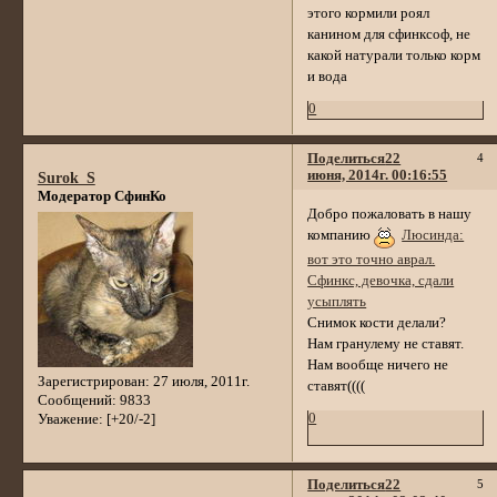
этого кормили роял
канином для сфинксоф, не
какой натурали только корм
и вода
0
Поделиться
22
4
июня, 2014г. 00:16:55
Surok_S
Модератор СфинКо
Добро пожаловать в нашу
компанию
Люсинда:
вот это точно аврал.
Сфинкс, девочка, сдали
усыплять
Снимок кости делали?
Нам гранулему не ставят.
Нам вообще ничего не
Зарегистрирован
: 27 июля, 2011г.
ставят((((
Сообщений:
9833
0
Уважение:
[+20/-2]
Поделиться
22
5