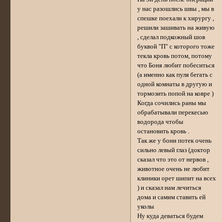
у нас разошлись швы , мы в
спешке поехали к хирургу ,
решили зашивать на живую
, сделал подкожный шов
буквой "П" с которого тоже
текла кровь потом, потому
что Боня любит побеситься
(а именно как пуля бегать с
одной комнаты в другую и
тормозить попой на ковре )
Когда сочились раны мы
обрабатывали перекесью
водорода чтобы
остановить кровь .
Так же у бони потек очень
сильно левый глаз (доктор
сказал что это от нервов ,
животное очень не любит
клиники орет шипит на всех
) и сказал нам лечиться
дома и самим ставить ей
уколы
Ну куда деваться будем