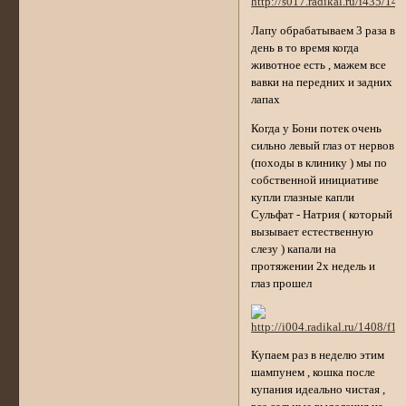
Лапу обрабатываем 3 раза в
день в то время когда
животное есть , мажем все
вавки на передних и задних
лапах
Когда у Бони потек очень
сильно левый глаз от нервов
(походы в клинику ) мы по
собственной инициативе
купли глазные капли
Сульфат - Натрия ( который
вызывает естественную
слезу ) капали на
протяжении 2х недель и
глаз прошел
Купаем раз в неделю этим
шампунем , кошка после
купания идеально чистая ,