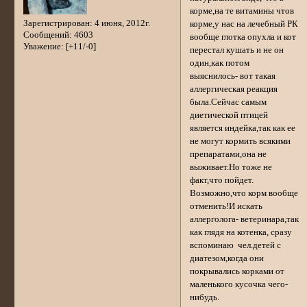
корме,на те витамины чтов
Зарегистрирован
: 4 июня, 2012г.
корме,у нас на лечебный РК
Сообщений:
4603
вообще глотка опухла и кот
Уважение:
[+11/-0]
перестал кушать и не он
один,как потом
выяснилось- вот такая
аллергическая реакция
была.Сейчас самым
диетической птицей
является индейка,так как ее
не могут кормить всякими
препаратами,она не
выживает.Но тоже не
факт,что пойдет.
Возможно,что корм вообще
отменить!И искать
аллерголога- ветеринара,так
как глядя на котенка, сразу
вспоминаю чел.детей с
диатезом,когда они
покрывались корками от
маленького кусочка чего-
нибудь.