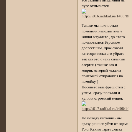
все сальные выделения на
пузе отмывются
Так же мы полностью
поменяли наполнитель у
кошки в туалете , до этого
пользовались Барсиком
древестным , врач сказал
категорически его убрать
так как это очень сильный
алерген ( так же как и
коврик который лежал в
прихожей отправился на
помойку )
Посоветовала фреш степ с
углем , сразу поехали и
купили огромный мешок
По поводу питания - мы
сразу решили уйти от корма
Роял Канин , врач сказал