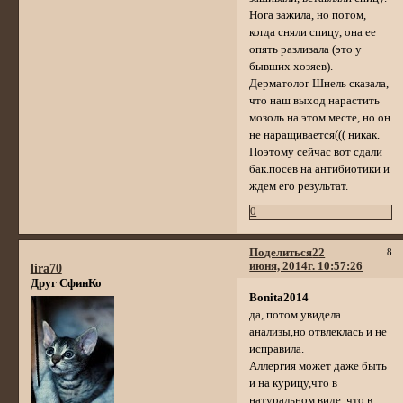
Нога зажила, но потом,
когда сняли спицу, она ее
опять разлизала (это у
бывших хозяев).
Дерматолог Шнель сказала,
что наш выход нарастить
мозоль на этом месте, но он
не наращивается((( никак.
Поэтому сейчас вот сдали
бак.посев на антибиотики и
ждем его результат.
0
Поделиться
22
8
июня, 2014г. 10:57:26
lira70
Друг СфинКо
Bonita2014
да, потом увидела
анализы,но отвлеклась и не
исправила.
Аллергия может даже быть
и на курицу,что в
натуральном виде, что в