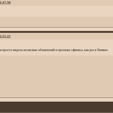
21:47:50
22:51:22
 я просто видела несколько объявлений и пропаже сфинкса, как раз в Химках