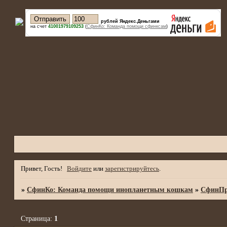
рублей Яндекс.Деньгами
на счет
41001979109253
(
СфинКо: Команда помощи сфинксам
)
Привет, Гость!
Войдите
или
зарегистрируйтесь
.
»
СфинКо: Команда помощи инопланетным кошкам
»
СфинПр
Страница:
1