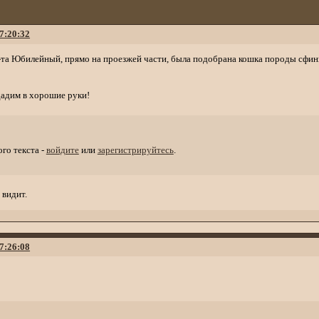
17:20:32
р-та Юбилейный, прямо на проезжей части, была подобрана кошка породы сфинк
дадим в хорошие руки!
го текста -
войдите
или
зарегистрируйтесь
.
 видит.
17:26:08