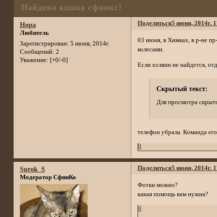
Найдена кошка сфинкс!
Поделиться
5 июня, 2014г. 
Нора
Любитель
03 июня, в Химках, в р-не п
Зарегистрирован
: 5 июня, 2014г.
колесами.
Сообщений:
2
Уважение:
[+0/-0]
Если хозяин не найдется, от
Скрытый текст:
Для просмотра скрыто
телефон убрала. Команда его
0
Поделиться
5 июня, 2014г. 
Surok_S
Модератор СфинКо
Фотки можно?
какая помощь вам нужна?
0