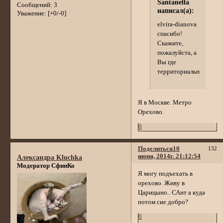
Santanella
Сообщений:
3
написал(а):
Уважение:
[+0/-0]
elvira-dianova
спасибо!
Скажите,
пожалуйста, а
Вы где
территориально?
Я в Москве. Метро
Орехово.
0
Поделиться
10
132
июня, 2014г. 21:12:54
Александра Kluchka
Модератор СфинКо
Я могу подъехать в
орехово. Живу в
Царицыно.. САнт а куда
потом сие добро?
0