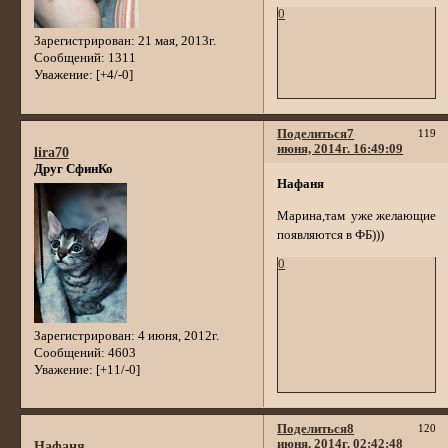
0
Зарегистрирован
: 21 мая, 2013г.
Сообщений:
1311
Уважение:
[+4/-0]
Поделиться
7
119
июня, 2014г. 16:49:09
lira70
Друг СфинКо
Нафаня
Марина,там уже желающие
появляются в ФБ)))
0
Зарегистрирован
: 4 июня, 2012г.
Сообщений:
4603
Уважение:
[+11/-0]
Поделиться
8
120
июня, 2014г. 02:42:48
Нафаня