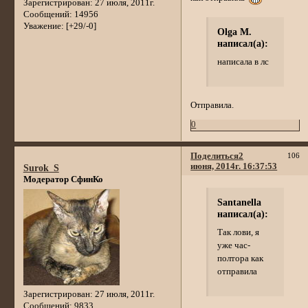
Зарегистрирован
: 27 июля, 2011г.
Сообщений:
14956
Уважение:
[+29/-0]
Olga M.
написал(а):
написала в лс
Отправила.
0
Поделиться
2
106
июня, 2014г. 16:37:53
Surok_S
Модератор СфинКо
Santanella
написал(а):
Так лови, я
уже час-
полтора как
отправила
Зарегистрирован
: 27 июля, 2011г.
Сообщений:
9833