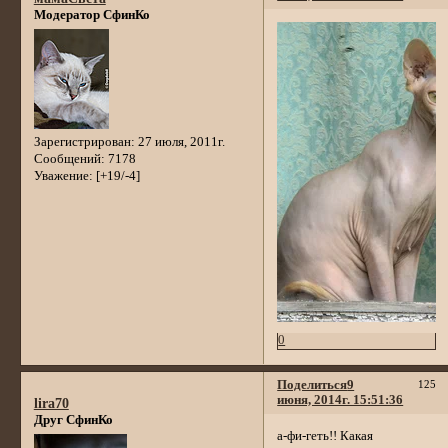
Модератор СфинКо
Зарегистрирован
: 27 июля, 2011г.
Сообщений:
7178
Уважение:
[+19/-4]
0
Поделиться
9
125
июня, 2014г. 15:51:36
lira70
Друг СфинКо
а-фи-геть!! Какая