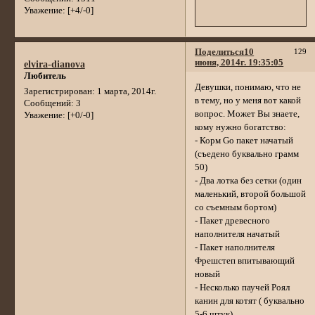
Уважение:
[+4/-0]
Поделиться
10
129
июня, 2014г. 19:35:05
elvira-dianova
Любитель
Девушки, понимаю, что не
Зарегистрирован
: 1 марта, 2014г.
в тему, но у меня вот какой
Сообщений:
3
вопрос. Может Вы знаете,
Уважение:
[+0/-0]
кому нужно богатство:
- Корм Go пакет начатый
(съедено буквально грамм
50)
- Два лотка без сетки (один
маленький, второй большой
со съемным бортом)
- Пакет древесного
наполнителя начатый
- Пакет наполнителя
Фрешстеп впитывающий
новый
- Несколько паучей Роял
канин для котят ( буквально
5-6 штук)