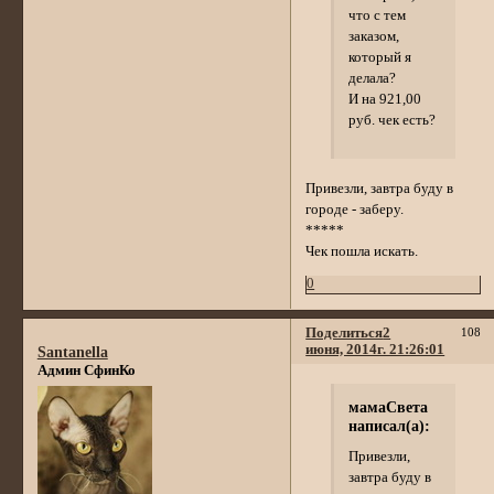
что с тем
заказом,
который я
делала?
И на 921,00
руб. чек есть?
Привезли, завтра буду в
городе - заберу.
*****
Чек пошла искать.
0
Поделиться
2
108
июня, 2014г. 21:26:01
Santanella
Админ СфинКо
мамаСвета
написал(а):
Привезли,
завтра буду в