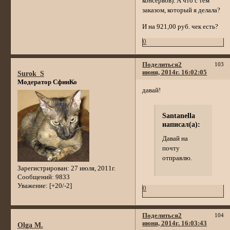
консервов). А что с тем
заказом, который я делала?
И на 921,00 руб. чек есть?
0
Поделиться
2
103
июня, 2014г. 16:02:05
Surok_S
Модератор СфинКо
давай!
Santanella
написал(а):
Давай на
почту
отправлю.
Зарегистрирован
: 27 июля, 2011г.
Сообщений:
9833
Уважение:
[+20/-2]
0
Поделиться
2
104
июня, 2014г. 16:03:43
Olga M.