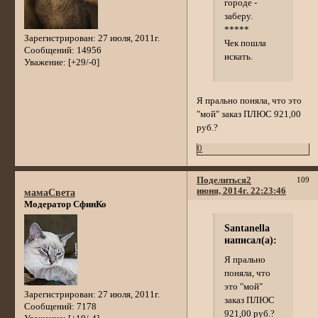
городе -
заберу.
*****
Зарегистрирован
: 27 июля, 2011г.
Чек пошла
Сообщений:
14956
искать.
Уважение:
[+29/-0]
Я прально поняла, что это
"мой" заказ ПЛЮС 921,00
руб.?
0
Поделиться
2
109
июня, 2014г. 22:23:46
мамаСвета
Модератор СфинКо
Santanella
написал(а):
Я прально
поняла, что
это "мой"
Зарегистрирован
: 27 июля, 2011г.
заказ ПЛЮС
Сообщений:
7178
921,00 руб.?