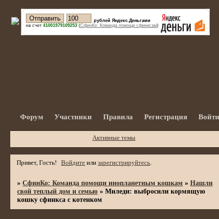
рублей Яндекс.Деньгами
на счет
41001979109253
(
СфинКо: Команда помощи сфинксам
)
Форум
Участники
Правила
Регистрация
Войт
Активные темы
Привет, Гость!
Войдите
или
зарегистрируйтесь
.
»
СфинКо: Команда помощи инопланетным кошкам
»
Нашли
свой теплый дом и семью
»
Миледи: выбросили кормящую
кошку сфинкса с котенком