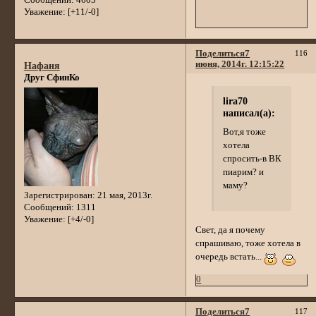
Уважение:
[+11/-0]
Поделиться
7
116
июня, 2014г. 12:15:22
Нафаня
Друг СфинКо
lira70
написал(а):
Вот,я тоже
хотела
спросить-в ВК
пиарим? и
маму?
Зарегистрирован
: 21 мая, 2013г.
Сообщений:
1311
Уважение:
[+4/-0]
Свет, да я почему
спрашиваю, тоже хотела в
очередь встать...
0
Поделиться
7
117