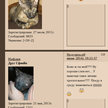
0
Зарегистрирован
: 27 июля, 2011г.
Сообщений:
9833
Уважение:
[+20/-2]
Поделиться
9
128
июня, 2014г. 19:21:37
Нафаня
Друг СфинКо
Боже ж ты мой!!!!! Ну
хороши слов нет.... У
мамочки такое личико
трогательное!!!!! Поеду в
среду знакомиться )))))))))
0
Зарегистрирован
: 21 мая, 2013г.
Сообщений:
1311