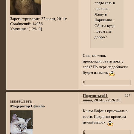
подъехать в
орехово.
Живу в
Зарегистрирован
: 27 июля, 2011г.
Царицыно..
Сообщений:
14956
САнт а куда
Уважение:
[+29/-0]
потом сие
добро?
Саш, можешь
проскладировать пока у
себя? По мере надобности
будем изымать
0
Поделиться
11
137
июня, 2014г. 22:26:30
мамаСвета
Модератор СфинКо
К нам Нафаня приезжала в
гости. Подарков привезла
целый мешок
0