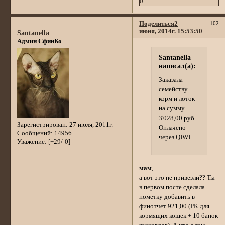
0
Поделиться
2
102
июня, 2014г. 15:53:50
Santanella
Админ СфинКо
Santanella
написал(а):
Заказала
семейству
корм и лоток
на сумму
3'028,00 руб..
Зарегистрирован
: 27 июля, 2011г.
Оплачено
Сообщений:
14956
через QIWI.
Уважение:
[+29/-0]
мам
,
а вот это не привезли?? Ты
в первом посте сделала
пометку добавить в
финотчет 921,00 (РК для
кормящих кошек + 10 банок