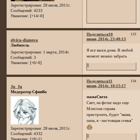
Зарегистрирован
: 28 июля, 2011г.
Сообщений:
4233
Уважение:
[+14/-0]
Поделиться
10
133
июня, 2014г. 23:40:13
elvira-dianova
Любитель
Я все выхи дома. В любой
Зарегистрирован
: 1 марта, 2014г.
момент можно забрать
Сообщений:
3
Уважение:
[+0/-0]
0
Поделиться
11
134
июня, 2014г. 10:15:17
Ju_Ju
Модератор СфинКо
мамаСвета
Свет, на фотке надо еще
Мэнсона справа
пристроить, будет "мама,
папа, я - настоящая семья"
Зарегистрирован
: 28 июля, 2011г.
Сообщений:
4332
0
Уважение:
[+9/-1]