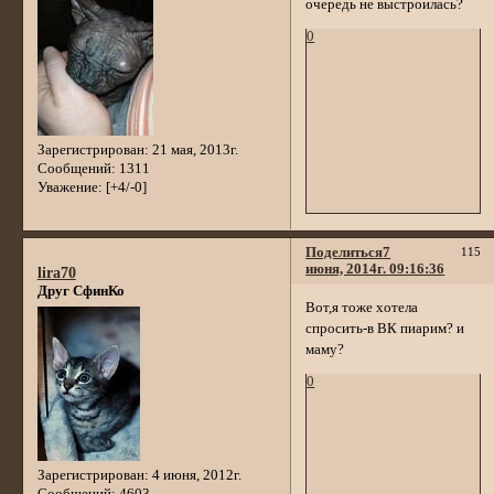
очередь не выстроилась?
0
Зарегистрирован
: 21 мая, 2013г.
Сообщений:
1311
Уважение:
[+4/-0]
Поделиться
7
115
июня, 2014г. 09:16:36
lira70
Друг СфинКо
Вот,я тоже хотела
спросить-в ВК пиарим? и
маму?
0
Зарегистрирован
: 4 июня, 2012г.
Сообщений:
4603