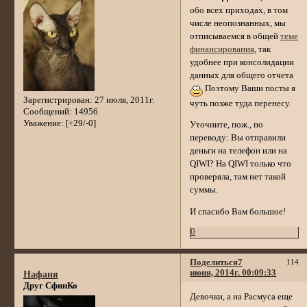
обо всех приходах, в том
числе неопознанных, мы
отписываемся в общей
теме
финансирования
, так
удобнее при консолидации
данных для общего отчета
Поэтому Ваши посты я
Зарегистрирован
: 27 июля, 2011г.
чуть позже туда перенесу.
Сообщений:
14956
Уважение:
[+29/-0]
Уточните, пож., по
переводу: Вы отправили
деньги на телефон или на
QIWI? На QIWI только что
проверяла, там нет такой
суммы.
И спасибо Вам большое!
0
Поделиться
7
114
июня, 2014г. 00:09:33
Нафаня
Друг СфинКо
Девочки, а на Расмуса еще