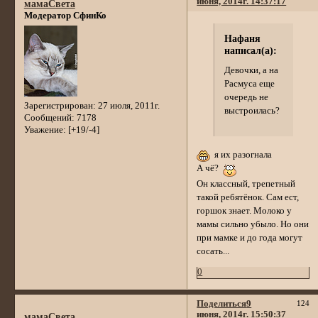
июня, 2014г. 14:37:17
мамаСвета
Модератор СфинКо
Нафаня
написал(а):
Девочки, а на
Расмуса еще
очередь не
Зарегистрирован
: 27 июля, 2011г.
выстроилась?
Сообщений:
7178
Уважение:
[+19/-4]
я их разогнала
А чё?
Он классный, трепетный
такой ребятёнок. Сам ест,
горшок знает. Молоко у
мамы сильно убыло. Но они
при мамке и до года могут
сосать...
0
Поделиться
9
124
июня, 2014г. 15:50:37
мамаСвета