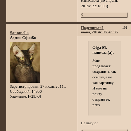
мамаСвета (30 апреля,
2015г. 22:18:03)
0
Поделиться
2
101
июня, 2014г. 15:46:35
Santanella
Админ СфинКо
Olga M.
написал(а):
Мне
предлагает
сохранить как
ссылку, а не
как картинку..
Зарегистрирован
: 27 июля, 2011г.
И мне на
Сообщений:
14956
почту
Уважение:
[+29/-0]
отправьте,
плиз.
На какую?