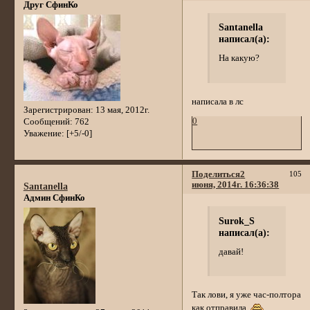
Друг СфинКо
Santanella
написал(а):
На какую?
написала в лс
Зарегистрирован
: 13 мая, 2012г.
0
Сообщений:
762
Уважение:
[+5/-0]
Поделиться
2
105
июня, 2014г. 16:36:38
Santanella
Админ СфинКо
Surok_S
написал(а):
давай!
Так лови, я уже час-полтора
как отправила