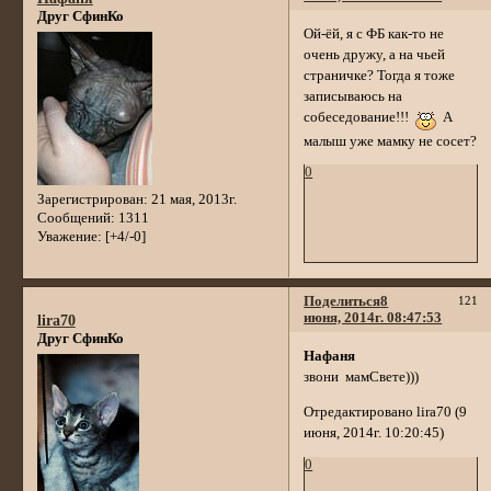
Друг СфинКо
Ой-ёй, я с ФБ как-то не
очень дружу, а на чьей
страничке? Тогда я тоже
записываюсь на
собеседование!!!
А
малыш уже мамку не сосет?
0
Зарегистрирован
: 21 мая, 2013г.
Сообщений:
1311
Уважение:
[+4/-0]
Поделиться
8
121
июня, 2014г. 08:47:53
lira70
Друг СфинКо
Нафаня
звони мамСвете)))
Отредактировано lira70 (9
июня, 2014г. 10:20:45)
0