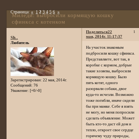
Страница:
«
1
2
3
4
5
6
»
Миледи: выбросили кормящую кошку
сфинкса с котенком
Поделиться
22
1
мая, 2014г. 11:17:37
Sh..
Любитель
На участок знакомым
подбросили кошку сфинкса.
Представляете, вот так, в
коробке с кормом, добрые
такие хозяева, выбросили
кормящую кошку. Было
Зарегистрирован
: 22 мая, 2014г.
пять котят, одного
Сообщений:
76
разорвали собаки, двое
Уважение:
[+0/-0]
куда-то исчезли. Возможно
тоже погибли, иначе сидели
бы при мамке. Себе я взять
не могу, но меня попросили
сделать объявление. Может
быть кто-то даст ей дом и
тепло, откроет свое сердце
горячему чуду природы,