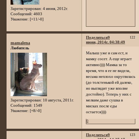
Зарегистрирован
: 4 июня, 2012г.
Сообщений:
4603
Уважение:
[+11/-0]
Поделиться
9
122
июня, 2014г. 04:38:49
mamalena
Любитель
Малыш уже и сам ест, и
мамку сосет. А еще играет
активно)))) Мамка за то
время, что я ее не видела,
весьма неплохо округлилась
(до толстенькой ей далеко,
но выглядит уже вполне
достойно). Теперь у них с
Зарегистрирован
: 10 августа, 2011г.
мелким даже сушка в
Сообщений:
1549
мисках после еды
Уважение:
[+8/-0]
остается))))
0
Поделиться
9
123