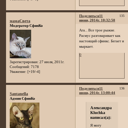
Поделиться
11
135
июня, 2014г. 10:32:50
мамаСвета
Модератор СфинКо
Ага... Все трое рыжие.
Расмус разговаривает как
настоящий сфинкс. Бегает и
мыркает.
0
Зарегистрирован
: 27 июля, 2011г.
Сообщений:
7178
Уважение:
[+19/-4]
Поделиться
11
136
июня, 2014г. 13:00:44
Santanella
Админ СфинКо
Александра
Kluchka
написал(а):
Я могу