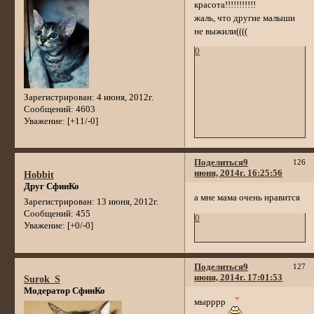
красота!!!!!!!!!!!
жаль, что другие малыши
не выжили((((
0
Зарегистрирован
: 4 июня, 2012г.
Сообщений:
4603
Уважение:
[+11/-0]
Поделиться
9
126
июня, 2014г. 16:25:56
Hobbit
Друг СфинКо
а мне мама очень нравится
Зарегистрирован
: 13 июня, 2012г.
Сообщений:
455
0
Уважение:
[+0/-0]
Поделиться
9
127
июня, 2014г. 17:01:53
Surok_S
Модератор СфинКо
мырррр