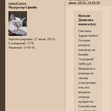
июня, 2014г. 14:28:30
мамаСвета
Модератор СфинКо
Натали
Денисова
написал(а):
Светлана
Здравствуйте!
Зарегистрирован
: 27 июля, 2011г.
Сегодня
Сообщений:
7178
вечером
Уважение:
[+19/-4]
переведу на
билайн
"голодный"
1000 руб.
Направтье в
помощь по
своему
усмотрению,
тем, кто
впервую
очередь
нуждается.
Спасибо вам
за заботу об