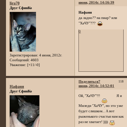
июня, 2014г. 14:16:39
lira70
Друг СфинКо
Нафаня
да ладно?? на пиар? или
"ХаЧУ"???
0
Зарегистрирован
: 4 июня, 2012г.
Сообщений:
4603
Уважение:
[+11/-0]
Поделиться
7
118
июня, 2014г. 14:52:01
Нафаня
Друг СфинКо
Ой, "ХаЧУ"!!!
Я и
Миледи "ХаЧУ", но это уже
будет слишком... А вот
рыженького счастья нам как
раз не хватает! ))))