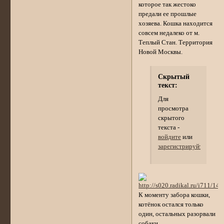
которое так жестоко
предали ее прошлые
хозяева. Кошка находится
совсем недалеко от м.
Теплый Стан. Территория
Новой Москвы.
Скрытый
текст:
Для
просмотра
скрытого
текста -
войдите
или
зарегистрируйтесь
.
К моменту забора кошки,
котёнок остался только
один, остальных разорвали
собаки.