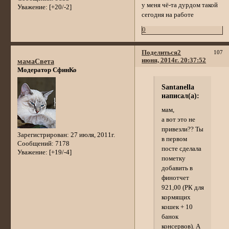
у меня чё-та дурдом такой
Уважение:
[+20/-2]
сегодня на работе
0
Поделиться
2
107
июня, 2014г. 20:37:52
мамаСвета
Модератор СфинКо
Santanella
написал(а):
мам,
а вот это не
привезли?? Ты
Зарегистрирован
: 27 июля, 2011г.
в первом
Сообщений:
7178
посте сделала
Уважение:
[+19/-4]
пометку
добавить в
финотчет
921,00 (РК для
кормящих
кошек + 10
банок
консервов). А