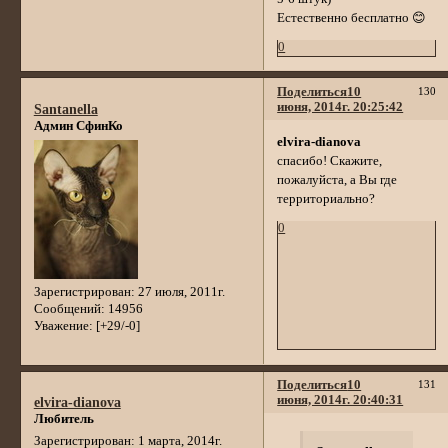
Естественно бесплатно 😊
0
Поделиться
10
130
июня, 2014г. 20:25:42
Santanella
Админ СфинКо
elvira-dianova
спасибо! Скажите,
пожалуйста, а Вы где
территориально?
0
Зарегистрирован
: 27 июля, 2011г.
Сообщений:
14956
Уважение:
[+29/-0]
Поделиться
10
131
июня, 2014г. 20:40:31
elvira-dianova
Любитель
Зарегистрирован
: 1 марта, 2014г.