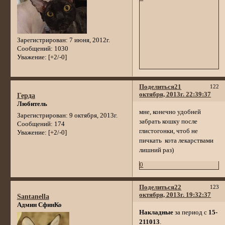
Зарегистрирован
: 7 июня, 2012г.
Сообщений:
1030
Уважение:
[+2/-0]
Поделиться
21
122
октября, 2013г. 22:39:37
Герда
Любитель
мне, конечно удобней
Зарегистрирован
: 9 октября, 2013г.
забрать кошку после
Сообщений:
174
глистогонки, чтоб не
Уважение:
[+2/-0]
пичкать кота лекарствами
лишний раз)
0
Поделиться
22
123
октября, 2013г. 19:32:37
Santanella
Админ СфинКо
Накладные
за период с
15-
211013
.