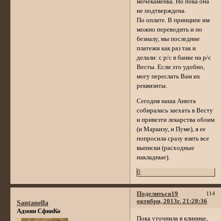
мочекаменка. Но пока она
не подтверждена.
По оплате. В принципе им
можно переводить и по
безналу, мы последние
платежи как раз так и
делали: с р/с в банке на р/с
Весты. Если это удобно,
могу переслать Вам их
реквизиты.
Сегодня наша Анюта
собиралась заехать в Весту
и привезти лекарства обоим
(и Маркизу, и Пуме), я ее
попросила сразу взять все
выписки (расходные
накладные).
0
Поделиться
19
114
октября, 2013г. 21:28:36
Santanella
Админ СфинКо
Пока уточнила в клинике,