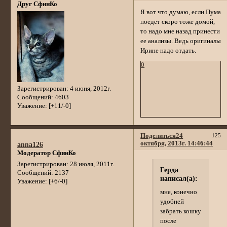
Друг СфинКо
Я вот что думаю, если Пума
поедет скоро тоже домой,
то надо мне назад принести
ее анализы. Ведь оригиналы
Ирине надо отдать.
0
Зарегистрирован
: 4 июня, 2012г.
Сообщений:
4603
Уважение:
[+11/-0]
Поделиться
24
125
октября, 2013г. 14:46:44
anna126
Модератор СфинКо
Зарегистрирован
: 28 июля, 2011г.
Герда
Сообщений:
2137
написал(а):
Уважение:
[+6/-0]
мне, конечно
удобней
забрать кошку
после