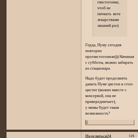
глистогонки,
чтоб не
пичкать кота
лекарствами
лишний раз)
Герда, Пуму сегодня
повторно
проглистогонили))) Начиная
с субботы, можно забирать
из стационара.
Надо будет продолжить
давать Пуме цистон и стоп-
цистит (можно вместе с
консервой, она не
привередничает),
у мамы будет такая
возможность?
0
Поделиться
24
126