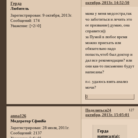
октября, 2013г. 14:52:50
Герда
Любитель
мама у меня медсестра,так
Зарегистрирован
: 9 октября, 2013г.
чо заботиться и лечить это
Сообщений:
174
ее призвание) думаю, она
Уважение:
[+2/-0]
справится))
за Пумой в любое время
можно приехать или
обязательно надо
попасть,чтоб был доктор и
дал все рекомендации? или
они как-то письменно будут
написаны?
п.с. удалось взять анализ
мочи?
0
Поделиться
24
127
октября, 2013г. 15:05:01
anna126
Модератор СфинКо
Зарегистрирован
: 28 июля, 2011г.
Герда
Сообщений:
2137
написал(а):