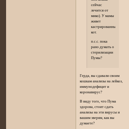
сейчас
лечится от
мико). У мамы
живет
кастрированный
кот.
п.с.с. пока
рано думать о
стерилизации
Пумы?
Герда, вы сдавали своим
кошкам анализы на лейкоз,
иммунодефицит и
коронавирус?
В виду того, что Пума
здорова, стоит сдать
анализы на эти вирусы и
вашим зверям, как вы
думаете?