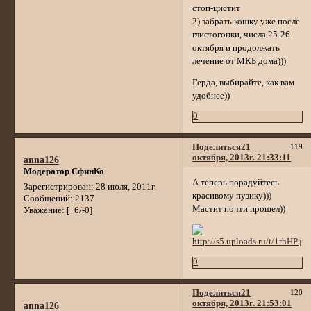
стоп-цистит
2) забрать кошку уже после
глистогонки, числа 25-26
октября и продолжать
лечение от МКБ дома)))
Герда, выбирайте, как вам
удобнее))
0
Поделиться
21
119
октября, 2013г. 21:33:11
anna126
Модератор СфинКо
А теперь порадуйтесь
Зарегистрирован
: 28 июля, 2011г.
красивому пузику)))
Сообщений:
2137
Мастит почти прошел))
Уважение:
[+6/-0]
0
Поделиться
21
120
октября, 2013г. 21:53:01
anna126