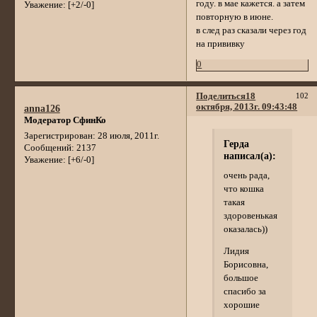
году. в мае кажется. а затем
Уважение:
[+2/-0]
повторную в июне.
в след раз сказали через год
на прививку
0
Поделиться
18
102
октября, 2013г. 09:43:48
anna126
Модератор СфинКо
Зарегистрирован
: 28 июля, 2011г.
Герда
Сообщений:
2137
написал(а):
Уважение:
[+6/-0]
очень рада,
что кошка
такая
здоровенькая
оказалась))
Лидия
Борисовна,
большое
спасибо за
хорошие