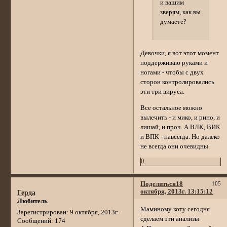
и вашим
зверям, как вы
думаете?
Девочки, я вот этот момент
поддерживаю руками и
ногами - чтобы с двух
сторон контролировались
эти три вируса.
Все остальное можно
вылечить - и мико, и рино, и
лишай, и проч. А ВЛК, ВИК
и ВПК - навсегда. Но далеко
не всегда они очевидны.
0
Поделиться
18
105
октября, 2013г. 13:15:12
Герда
Любитель
Маминому коту сегодня
Зарегистрирован
: 9 октября, 2013г.
сделаем эти анализы.
Сообщений:
174