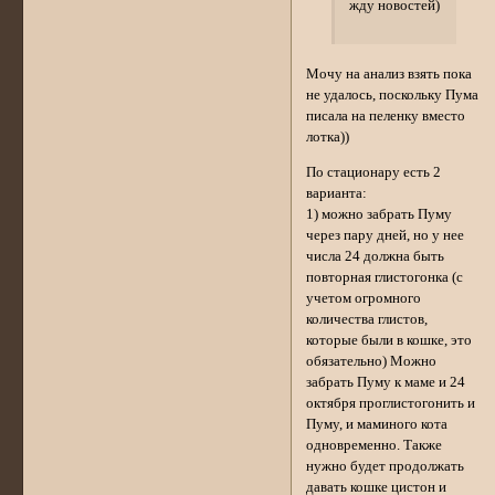
жду новостей)
Мочу на анализ взять пока
не удалось, поскольку Пума
писала на пеленку вместо
лотка))
По стационару есть 2
варианта:
1) можно забрать Пуму
через пару дней, но у нее
числа 24 должна быть
повторная глистогонка (с
учетом огромного
количества глистов,
которые были в кошке, это
обязательно) Можно
забрать Пуму к маме и 24
октября проглистогонить и
Пуму, и маминого кота
одновременно. Также
нужно будет продолжать
давать кошке цистон и