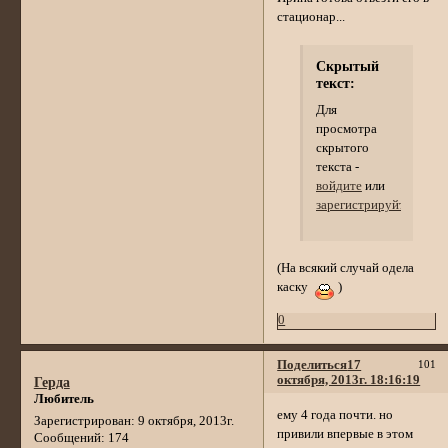
стационар...
Скрытый
текст:
Для
просмотра
скрытого
текста -
войдите
или
зарегистрируйтесь
.
(На всякий случай одела
каску
)
0
Поделиться
17
101
октября, 2013г. 18:16:19
Герда
Любитель
ему 4 года почти. но
Зарегистрирован
: 9 октября, 2013г.
привили впервые в этом
Сообщений:
174