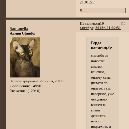
21:01:51)
0
Поделиться
19
113
октября, 2013г. 21:02:51
Santanella
Админ СфинКо
Герда
написал(а):
спасибо за
новости!
анализ,
конечно,
оплачу сама.
Зарегистрирован
: 27 июля, 2011г.
(кстати по
Сообщений:
14956
оплате: там,
Уважение:
[+29/-0]
наверное, уже
чек давно
вышел за
грань
депозита,
нужно
подъехать и