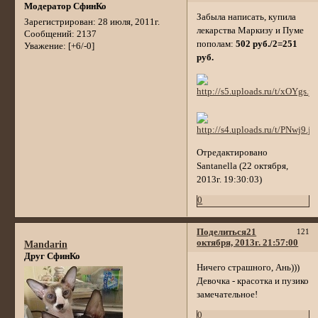
Модератор СфинКо
Забыла написать, купила
Зарегистрирован
: 28 июля, 2011г.
лекарства Маркизу и Пуме
Сообщений:
2137
пополам:
502 руб./2=251
Уважение:
[+6/-0]
руб.
Отредактировано
Santanella (22 октября,
2013г. 19:30:03)
0
Поделиться
21
121
октября, 2013г. 21:57:00
Mandarin
Друг СфинКо
Ничего страшного, Ань)))
Девочка - красотка и пузико
замечательное!
0