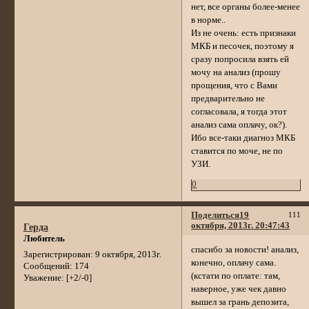
нет, все органы более-менее
в норме..
Из не очень: есть признаки
МКБ и песочек, поэтому я
сразу попросила взять ей
мочу на анализ (прошу
прощения, что с Вами
предварительно не
согласовала, я тогда этот
анализ сама оплачу, ок?).
Ибо все-таки диагноз МКБ
ставится по моче, не по
УЗИ.
0
Поделиться
19
111
октября, 2013г. 20:47:43
Герда
Любитель
спасибо за новости! анализ,
Зарегистрирован
: 9 октября, 2013г.
конечно, оплачу сама.
Сообщений:
174
(кстати по оплате: там,
Уважение:
[+2/-0]
наверное, уже чек давно
вышел за грань депозита,