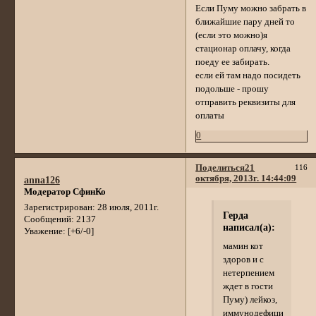
Если Пуму можно забрать в
ближайшие пару дней то
(если это можно)я
стационар оплачу, когда
поеду ее забирать.
если ей там надо посидеть
подольше - прошу
отправить реквизиты для
оплаты
0
Поделиться
21
116
октября, 2013г. 14:44:09
anna126
Модератор СфинКо
Зарегистрирован
: 28 июля, 2011г.
Герда
Сообщений:
2137
написал(а):
Уважение:
[+6/-0]
мамин кот
здоров и с
нетерпением
ждет в гости
Пуму) лейкоз,
иммунодефицит