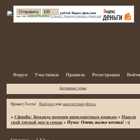
рублей Яндекс.Деньгами
на счет
41001979109253
(
СфинКо: Команда помощи сфинксам
)
Форум
Участники
Правила
Регистрация
Войт
Активные темы
Привет, Гость!
Войдите
или
зарегистрируйтесь
.
»
СфинКо: Команда помощи инопланетным кошкам
»
Нашли
свой теплый дом и семью
»
Пума: Очень жалко котика! :-(