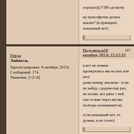
хорошо))) УЗИ сделаем)
на трихофитии делать
анализ? (в принципе,
показаний нет)
0
Поделиться
18
107
октября, 2013г. 15:12:53
Герда
Любитель
я вот не помню
Зарегистрирован
: 9 октября, 2013г.
проверялись мы на них или
Сообщений:
174
нет(
Уважение:
[+2/-0]
дома поищу анализы - если
не найду, сдадим еще раз,
но позже. все рвно с ней
она только через месяц-
полтора познакомится)
если показаний нет, то
думаю, и не стоит)
0