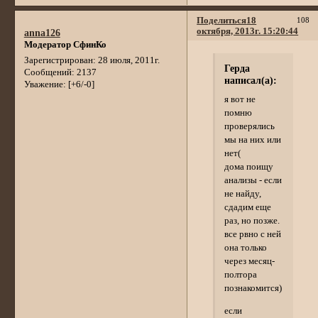
Поделиться
18
108
октября, 2013г. 15:20:44
anna126
Модератор СфинКо
Зарегистрирован
: 28 июля, 2011г.
Герда
Сообщений:
2137
написал(а):
Уважение:
[+6/-0]
я вот не
помню
проверялись
мы на них или
нет(
дома поищу
анализы - если
не найду,
сдадим еще
раз, но позже.
все рвно с ней
она только
через месяц-
полтора
познакомится)
если