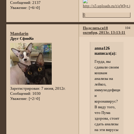
Сообщений:
2137
Уважение:
[+6/-0]
0
Поделиться
18
104
октября, 2013г. 13:13:11
Mandarin
Друг СфинКо
anna126
написал(а):
Герда, вы
сдавали своим
кошкам
анализы на
лейкоз,
Зарегистрирован
: 7 июня, 2012г.
иммунодефицит
Сообщений:
1030
и
Уважение:
[+2/-0]
коронавирус?
В виду того,
что Пума
здорова, стоит
сдать анализы
на эти вирусы