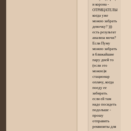
и корона -
ОТРИЦАТЕЛЬНО)
когда уже
можно забрать
девочку? )))
есть результат
анализа мочи?
Если Пуму
можно забрать
в ближайшие
пару дней то
(если это
можно)я
стационар
оплачу, когда
поеду ее
забирать.
если ей там
надо посидеть
подольше -
прошу
отправить
реквизиты для