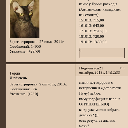
какие у Пумки расходы
(Аня выложит накладные,
как сможет):
151013: 715,00
161013: 645,00
171013: 2'615,00
181013: 720,00
Зарегистрирован
: 27 июля, 2011г.
191013: 1'430,00
Сообщений:
14956
0
Уважение:
[+29/-0]
Поделиться
21
115
октября, 2013г. 14:12:33
Герда
Любитель
мамин кот здоров и с
Зарегистрирован
: 9 октября, 2013г.
нетерпением ждет в гости
Сообщений:
174
Пуму) лейкоз,
Уважение:
[+2/-0]
иммунодефицит и корона -
ОТРИЦАТЕЛЬНО)
когда уже можно забрать
девочку? )))
есть результат анализа
мочи?