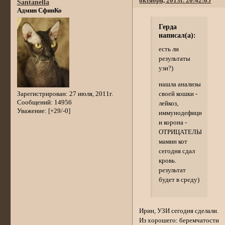
октября, 2013г. 20:42:05
Santanella
Админ СфинКо
Герда
написал(а):
есть ли
результаты
узи?)
нашла анализы
Зарегистрирован
: 27 июля, 2011г.
своей кошки -
Сообщений:
14956
лейкоз,
Уважение:
[+29/-0]
иммунодефицит
и корона -
ОТРИЦАТЕЛЬНО
мамин кот
сегодня сдал
кровь.
результат
будет в среду)
Ирин, УЗИ сегодня сделали.
Из хорошего: беремчатости