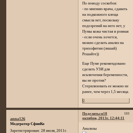
По поводу соскобов:
- по мнению врача, сдавать
на подкожного клеща
смысла нет, поскольку
подозрений на него нет, у
Пумы кожа чистая и ровная
- если очень хочется,
можно сделать анализ на
трихофитии (лишай)
Решайте))
Еще Пуме рекомендовано
сделать УЗИ для
исключения беременности,
вы не против?
Стерилизовать ее можно не
ранее, чем через 1,5 месяца.
0
Поделиться
18
103
октября, 2013г. 12:44:11
anna126
Модератор СфинКо
Анализы
Зарегистрирован
: 28 июля, 2011г.