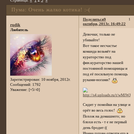
Страница:
«
1
2
3
»
Пума: Очень жалко котика! :-(
Поделиться
9
1
октября, 2013г. 16:49:22
rudik
Любитель
Девочки; только не
убивайте!
Вот такое несчастье
команда возьмёт на
кураторство под
фин.кураторство нашей
постоянной помощницы и
под её посильную помощь
Зарегистрирован
: 10 ноября, 2012г.
руками-ногами?
Сообщений:
1792
Уважение:
[+5/-0]
Сидит у помойки на улице и
орёт во весь голос!
Похож на домашнего; но
блохи есть - т е не первый
день бродит ((
Ирина готова отвезти его в