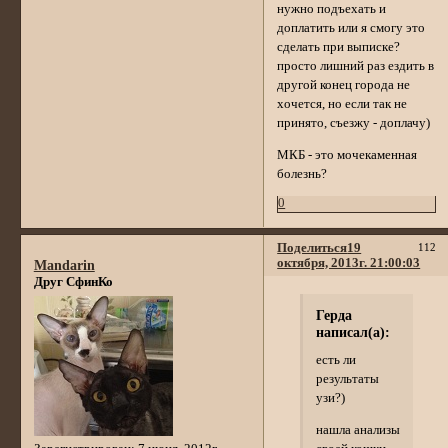
нужно подъехать и
доплатить или я смогу это
сделать при выписке?
просто лишний раз ездить в
другой конец города не
хочется, но если так не
принято, съезжу - доплачу)
МКБ - это мочекаменная
болезнь?
0
Поделиться
19
112
октября, 2013г. 21:00:03
Mandarin
Друг СфинКо
Герда
написал(а):
есть ли
результаты
узи?)
нашла анализы