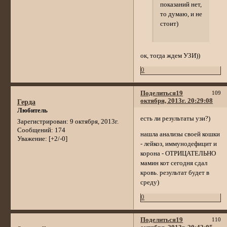
показаний нет,
то думаю, и не
стоит)
ок, тогда ждем УЗИ))
0
Поделиться
19
109
октября, 2013г. 20:29:08
Герда
Любитель
есть ли результаты узи?)
Зарегистрирован
: 9 октября, 2013г.
Сообщений:
174
нашла анализы своей кошки
Уважение:
[+2/-0]
- лейкоз, иммунодефицит и
корона - ОТРИЦАТЕЛЬНО
мамин кот сегодня сдал
кровь. результат будет в
среду)
0
Поделиться
19
110