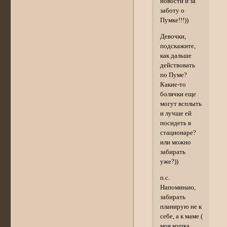
новости и за
заботу о
Пумке!!!))
Девочки,
подскажите,
как дальше
действовать
по Пуме?
Какие-то
болячки еще
могут всплыть
и лучше ей
посидеть в
стационаре?
или можно
забирать
уже?))
п.с.
Напоминаю,
забирать
планирую не к
себе, а к маме (
моя кошка