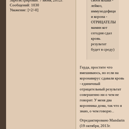
своей кошки -
Зарегистрирован
: 7 июня, 2012г.
Сообщений:
1030
лейкоз,
Уважение:
[+2/-0]
иммунодефицит
и корона -
ОТРИЦАТЕЛЬНО
мамин кот
сегодня сдал
кровь.
результат
будет в среду)
Герда, простите что
вмешиваюсь, но если на
коронавирус сдавали кровь
- единичный
отрицательный результат
совершенно ни о чем не
говорит. У меня два
коронника дома, так что я
знаю, о чем говорю...
Отредактировано Mandarin
(19 октября, 2013г.