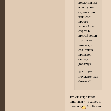
доплатить или
я смогу это
сделать при
выписке?
просто
лишний раз
ездить в
другой конец
города не
хочется, но
если так не
принято,
съезжу -
доплачу)
МКБ - это
мочекаменная
болезнь?
Нет уж, я проявила
инициативу - я за нее и
отвечаю
МКБ - это