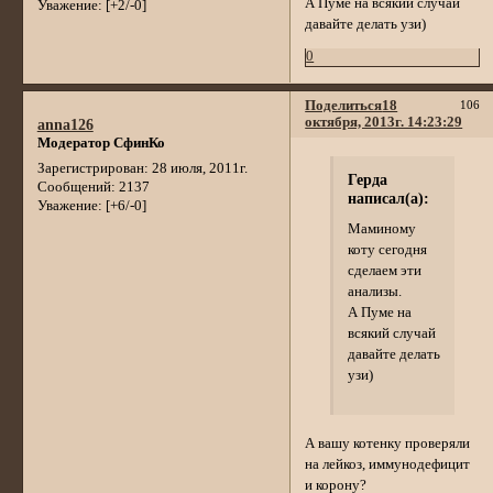
А Пуме на всякий случай
Уважение:
[+2/-0]
давайте делать узи)
0
Поделиться
18
106
октября, 2013г. 14:23:29
anna126
Модератор СфинКо
Зарегистрирован
: 28 июля, 2011г.
Герда
Сообщений:
2137
написал(а):
Уважение:
[+6/-0]
Маминому
коту сегодня
сделаем эти
анализы.
А Пуме на
всякий случай
давайте делать
узи)
А вашу котенку проверяли
на лейкоз, иммунодефицит
и корону?