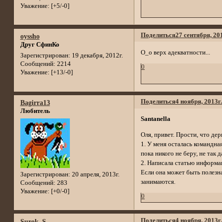
Уважение:
[+5/-0]
Поделиться
27 сентября, 20
oyssho
Друг СфинКо
О_о верх адекватности...
Зарегистрирован
: 19 декабря, 2012г.
Сообщений:
2214
0
Уважение:
[+13/-0]
Поделиться
4 ноября, 2013г
Bagirra13
Любитель
Santanella
Оля, привет. Прости, что дер
1. У меня осталась командна
пока никого не беру, не так 
2. Написала статью инфор
Если она может быть полезна
Зарегистрирован
: 20 апреля, 2013г.
занимаются.
Сообщений:
283
Уважение:
[+0/-0]
0
Поделиться
4 ноября, 2013г
Surok_S