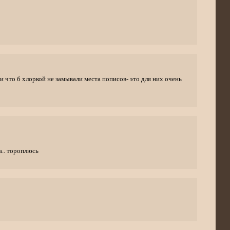
 что б хлоркой не замывали места пописов- это для них очень
да.. тороплюсь