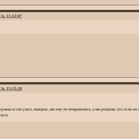
13г. 15:32:07
13г. 15:33:29
нужны и сам ушел, наверно, мы ему не понравились, а мы решили, что если он с
 все)