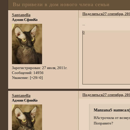
Вы привели в дом нового члена семьи
Поделиться
27 сентября, 20
Santanella
Админ СфинКо
...
0
Зарегистрирован
: 27 июля, 2011г.
Сообщений:
14956
Уважение:
[+29/-0]
Поделиться
27 сентября, 20
Santanella
Админ СфинКо
ManzanaS написал(
НАстрочила от возму
Поправите?