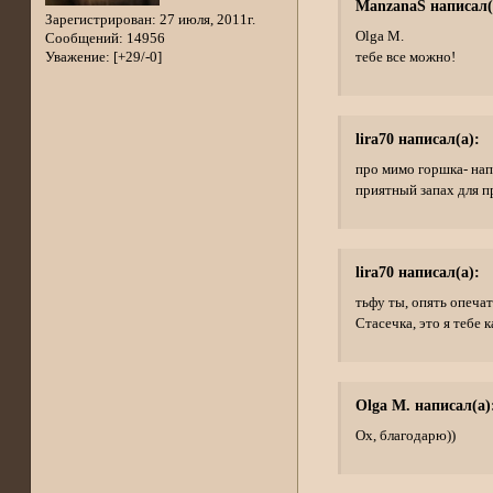
ManzanaS написал(
Зарегистрирован
: 27 июля, 2011г.
Olga M.
Сообщений:
14956
Уважение:
[+29/-0]
тебе все можно!
lira70 написал(а):
про мимо горшка- нап
приятный запах для 
lira70 написал(а):
тьфу ты, опять опеча
Стасечка, это я тебе к
Olga M. написал(а)
Ох, благодарю))