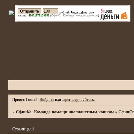
рублей Яндекс.Деньгами
на счет
41001979109253
(
СфинКо: Команда помощи сфинксам
)
Привет, Гость!
Войдите
или
зарегистрируйтесь
.
»
СфинКо: Команда помощи инопланетным кошкам
»
СфинСп
Страница:
1