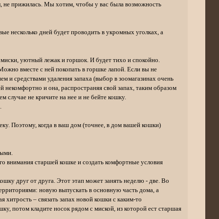
, не прижилась. Мы хотим, чтобы у вас была возможность
вые несколько дней будет проводить в укромных уголках, а
 миски, уютный лежак и горшок. И будет тихо и спокойно.
Можно вместе с ней покопать в горшке лапой. Если вы не
ием и средствами удаления запаха (выбор в зоомагазинах очень
ей некомфортно и она, распространяя свой запах, таким образом
м случае не кричите на нее и не бейте кошку.
.
у. Поэтому, когда в ваш дом (точнее, в дом вашей кошки)
ными.
ого внимания старшей кошке и создать комфортные условия
ку друг от друга. Этот этап может занять неделю - две. Во
территориями: новую выпускать в основную часть дома, а
я хитрость – связать запах новой кошки с каким-то
у, потом кладите носок рядом с миской, из которой ест старшая