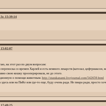
13г. 15:39:14
. 15:02:07
гаю, на этот раз по двум вопросам:
я переноска со времен Харлей и есть немного лекарств (катозал, цефтриаксон, 
давно свою кошку прооперировала, не до этого.
мационную о помощи животным.
http://starakanami.livejournal.com/542659.html
 здесь или на ПиКе или где-то еще, буду очень рада. Не пиара ради, просто х
. 17:49:25