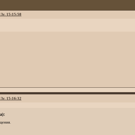
13г. 15:15:58
13г. 15:16:32
а):
щения.