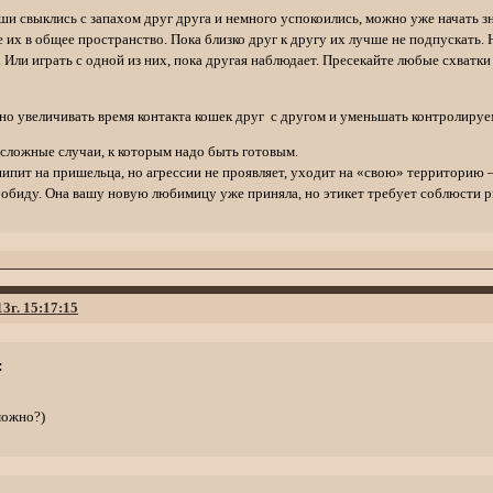
ши свыклись с запахом друг друга и немного успокоились, можно уже начать зн
их в общее пространство. Пока близко друг к другу их лучше не подпускать. Н
 Или играть с одной из них, пока другая наблюдает. Пресекайте любые схватки
но увеличивать время контакта кошек друг с другом и уменьшать контролиру
сложные случаи, к которым надо быть готовым.
ипит на пришельца, но агрессии не проявляет, уходит на «свою» территорию 
и обиду. Она вашу новую любимицу уже приняла, но этикет требует соблюсти р
13г. 15:17:15
:
можно?)