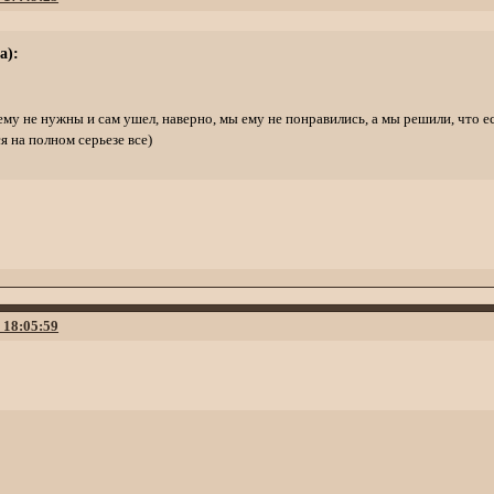
а):
ему не нужны и сам ушел, наверно, мы ему не понравились, а мы решили, что есл
я на полном серьезе все)
. 18:05:59