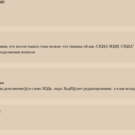
а):
иши, что носом тыкать тоже нельзя- это тыканье ей как :СЮДА ХОДЯ. СЮДА" и
продолжения пописов
тки
ак дополнение))) и слово ХОДя.. надо ХодИ))) нет редактирования.. а я как всег
: