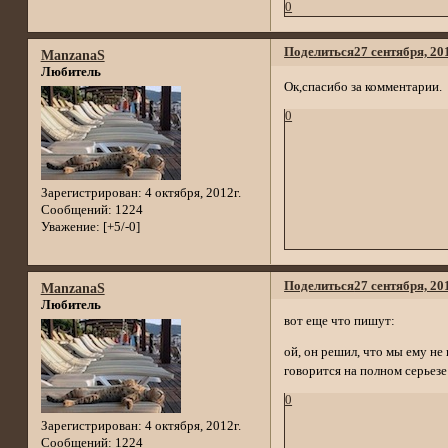
0
Поделиться
27 сентября, 20
ManzanaS
Любитель
Ок,спасибо за комментарии.
0
Зарегистрирован
: 4 октября, 2012г.
Сообщений:
1224
Уважение:
[+5/-0]
Поделиться
27 сентября, 20
ManzanaS
Любитель
вот еще что пишут:
ой, он решил, что мы ему не 
говорится на полном серьезе
0
Зарегистрирован
: 4 октября, 2012г.
Сообщений:
1224