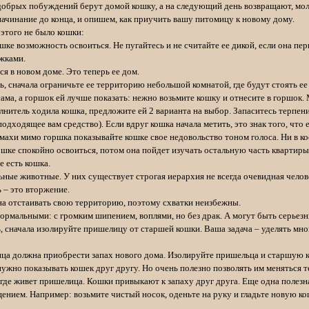
добрых побуждений берут домой кошку, а на следующий день возвращают, мол
начинание до конца, и опишем, как приучить вашу питомицу к новому дому.
 этого не было кошки:
шке возможность освоиться. Не пугайтесь и не считайте ее дикой, если она пер
жками.
я в новом доме. Это теперь ее дом.
ь, сначала ограничьте ее территорию небольшой комнатой, где будут стоять ее
ама, а горшок ей лучше показать: нежно возьмите кошку и отнесите в горшок. 
олнитель ходила кошка, предложите ей 2 варианта на выбор. Запаситесь терпен
дходящее вам средство). Если вдруг кошка начала метить, это знак того, что 
махи мимо горшка показывайте кошке свое недовольство тоном голоса. Ни в кое
шке спокойно освоиться, потом она пойдет изучать остальную часть квартиры
е есть кошка.
ные животные. У них существует строгая иерархия не всегда очевидная человек
 – это вторжение.
а отстаивать свою территорию, поэтому схватки неизбежны.
ормальными: с громким шипением, воплями, но без драк. А могут быть серьез
, сначала изолируйте пришелицу от старшей кошки. Ваша задача – уделять мн
а должна приобрести запах нового дома. Изолируйте пришельца и старшую кош
 нужно показывать кошек друг другу. Но очень полезно позволять им меняться 
 где живет пришелица. Кошки привыкают к запаху друг друга. Еще одна полезна
ием. Например: возьмите чистый носок, оденьте на руку и гладьте новую кошк