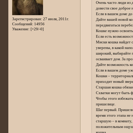
Очень часто люди из 
довести свое доброе 
Если в вашем доме до
Зарегистрирован
: 27 июля, 2011г.
Дайте вашей новой ко
Сообщений:
14956
передвигаться перебе
Уважение:
[+29/-0]
Кошке нужно освоитьс
Если есть возможност
Миски кошка найдет с
уверены, в какой нап
широкий, выбирайте по
осваивает дом. За про
Дайте возможность ко
Если в вашем доме уж
Кошки – территориаль
приходит новый зверь
Старшая кошка обязан
Схватки могут быть ф
Чтобы этого избежать
пришелице.
Шаг первый. Пришелиц
время этого этапа не
старшую – в комнату,
положительным ощущен
кошка.