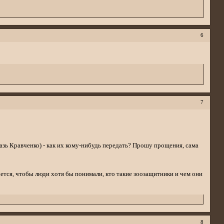
6
7
мазь Кравченко) - как их кому-нибудь передать? Прошу прощения, сама
очется, чтобы люди хотя бы понимали, кто такие зоозащитники и чем они
8