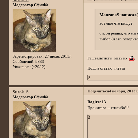
Модератор СфинКо
ManzanaS написал(
вот еще что пишут:
ой, он решил, что мы 
выбор (и это говоритс
Зарегистрирован
: 27 июля, 2011г.
Гештальтисты, мать их
Сообщений:
9833
Уважение:
[+20/-2]
Пошла статью читать
0
Поделиться
4 ноября, 2013г
Surok_S
Модератор СфинКо
Bagirra13
Прочитала.... спасибо!!!
0