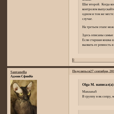
Шаг второй. Когда ко
контролем выпускайте 
одном и том же месте.
случае.
На третьем этапе мож
Здесь описаны самые 
Если старшая кошка ш
вызвать ее ревность 
0
Поделиться
27 сентября, 20
Santanella
Админ СфинКо
Olga M. написал(а)
ManzanaS
В группу в вк сопру, 