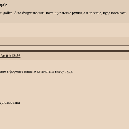
(а):
н дайте. А то будут звонить потенциальные ручки, а я не знаю, куда посылать
13г. 01:12:56
ию в формате нашего каталога, я внесу туда.
терилизована