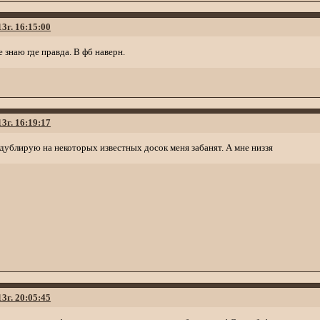
13г. 16:15:00
 знаю где правда. В фб наверн.
13г. 16:19:17
адублирую на некоторых известных досок меня забанят. А мне низзя
13г. 20:05:45