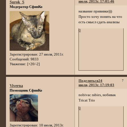
июля, 2013г. 17:01:46
Surok_S
Модератор СфинКо
название прививки)))
Просто хочу понять на что
есть смысл сдать анализы
0
Зарегистрирован
: 27 июля, 2011г.
Сообщений:
9833
Уважение:
[+20/-2]
Поделиться
24
7
июля, 2013г. 17:19:03
Viverna
Помощник СфинКо
nobivac rabies, нобивак
Tricat Trio
0
Зарегистрирован
: 10 июля, 2013г.