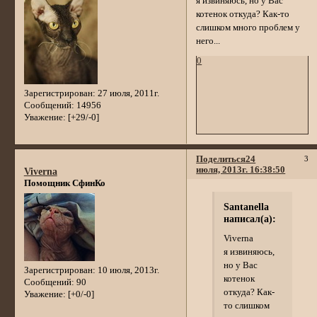
я извиняюсь, но у Вас
котенок откуда? Как-то
слишком много проблем у
него...
0
Зарегистрирован
: 27 июля, 2011г.
Сообщений:
14956
Уважение:
[+29/-0]
Поделиться
24
3
июля, 2013г. 16:38:50
Viverna
Помощник СфинКо
Santanella
написал(а):
Viverna
я извиняюсь,
но у Вас
Зарегистрирован
: 10 июля, 2013г.
котенок
Сообщений:
90
откуда? Как-
Уважение:
[+0/-0]
то слишком