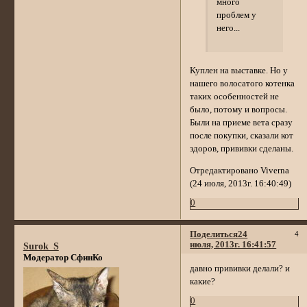
много
проблем у
него...
Куплен на выставке. Но у
нашего волосатого котенка
таких особенностей не
было, потому и вопросы.
Были на приеме вета сразу
после покупки, сказали кот
здоров, прививки сделаны.
Отредактировано Viverna
(24 июля, 2013г. 16:40:49)
0
Поделиться
24
4
июля, 2013г. 16:41:57
Surok_S
Модератор СфинКо
давно прививки делали? и
какие?
0