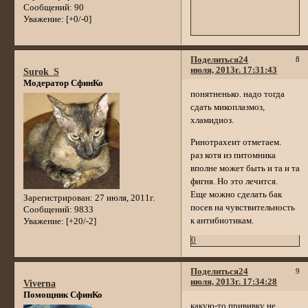
Сообщений:
90
Уважение:
[+0/-0]
Поделиться
24
8
июля, 2013г. 17:31:43
Surok_S
Модератор СфинКо
понятненько. надо тогда
сдать микоплазмоз,
хламидиоз.
Ринотрахеит отметаем.
раз котя из питомника
вполне может быть и та и та
фигня. Но это лечится.
Еще можно сделать бак
Зарегистрирован
: 27 июля, 2011г.
посев на чувствительность
Сообщений:
9833
к антибиотикам.
Уважение:
[+20/-2]
0
Поделиться
24
9
июля, 2013г. 17:34:28
Viverna
Помощник СфинКо
какую-то прививку не