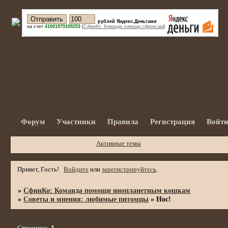
рублей Яндекс.Деньгами
на счет
41001979109253
(
СфинКо: Команда помощи сфинксам
)
Форум
Участники
Правила
Регистрация
Войт
Активные темы
Привет, Гость!
Войдите
или
зарегистрируйтесь
.
»
СфинКо: Команда помощи инопланетным кошкам
»
Советы и мнения: любимые питомцы
»
Нос!