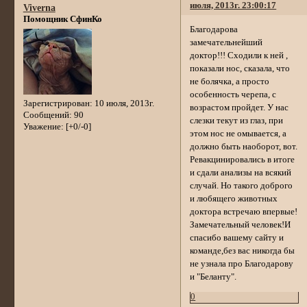
июля, 2013г. 23:00:17
Viverna
Помощник СфинКо
Благодарова
замечательнейший
доктор!!! Сходили к ней ,
показали нос, сказала, что
не болячка, а просто
особенность черепа, с
Зарегистрирован
: 10 июля, 2013г.
возрастом пройдет. У нас
Сообщений:
90
слезки текут из глаз, при
Уважение:
[+0/-0]
этом нос не омывается, а
должно быть наоборот, вот.
Ревакцинировались в итоге
и сдали анализы на всякий
случай. Но такого доброго
и любящего животных
доктора встречаю впервые!
Замечательный человек!И
спасибо вашему сайту и
команде,без вас никогда бы
не узнала про Благодарову
и "Беланту".
0