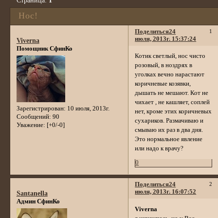
Страница:
1
Нос!
Поделиться
24
1
июля, 2013г. 15:37:24
Viverna
Помощник СфинКо
Котик светлый, нос чисто
розовый, в ноздрях в
уголках вечно нарастают
коричневые козявки,
дышать не мешают. Кот не
чихает , не кашляет, соплей
Зарегистрирован
: 10 июля, 2013г.
нет, кроме этих коричневых
Сообщений:
90
сухариков. Размачиваю и
Уважение:
[+0/-0]
смываю их раз в два дня.
Это нормальное явление
или надо к врачу?
0
Поделиться
24
2
июля, 2013г. 16:07:52
Santanella
Админ СфинКо
Viverna