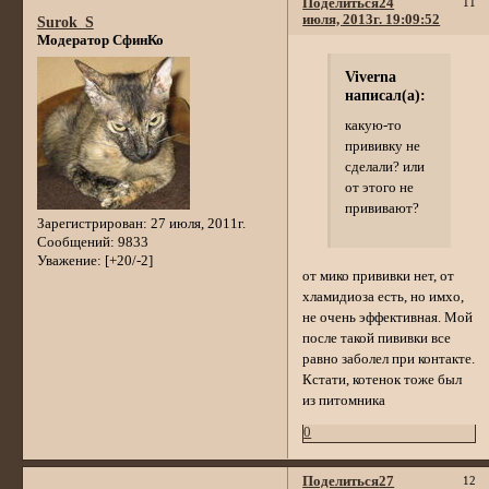
Поделиться
24
11
июля, 2013г. 19:09:52
Surok_S
Модератор СфинКо
Viverna
написал(а):
какую-то
прививку не
сделали? или
от этого не
прививают?
Зарегистрирован
: 27 июля, 2011г.
Сообщений:
9833
Уважение:
[+20/-2]
от мико прививки нет, от
хламидиоза есть, но имхо,
не очень эффективная. Мой
после такой пививки все
равно заболел при контакте.
Кстати, котенок тоже был
из питомника
0
Поделиться
27
12