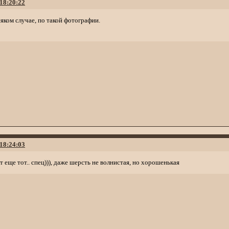
 18:20:22
яком случае, по такой фотографии.
 18:24:03
 еще тот.. спец))), даже шерсть не волнистая, но хорошенькая