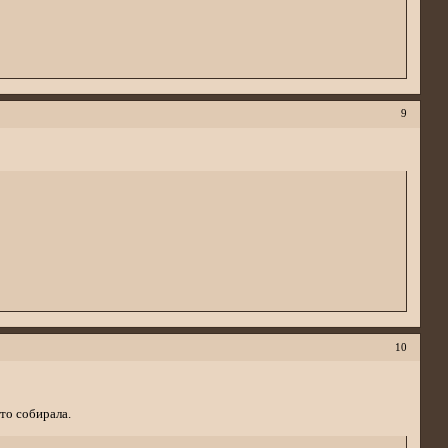
9
10
сто собирала.