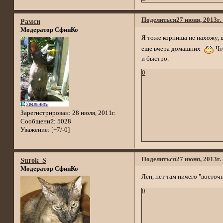
Поделиться
27 июня, 2013г.
Рамси
Модератор СфинКо
Я тоже корниша не нахожу, ш
еще вчера домашних
Чт
и быстро.
0
Зарегистрирован
: 28 июля, 2011г.
Сообщений:
5028
Уважение:
[+7/-0]
Поделиться
27 июня, 2013г.
Surok_S
Модератор СфинКо
Лен, нет там ничего "восточно
0