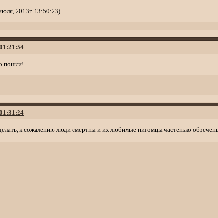
юля, 2013г. 13:50:23)
 01:21:54
о пошли!
 01:31:24
елать, к сожалению люди смертны и их любимые питомцы частенько обречены