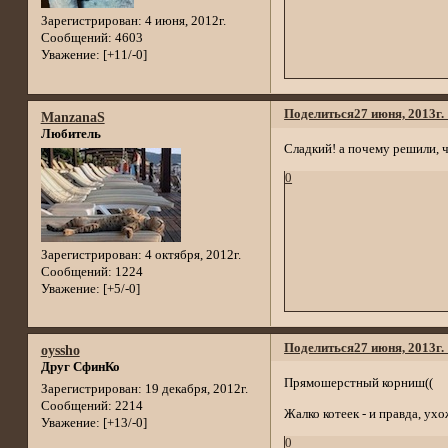
Зарегистрирован
: 4 июня, 2012г.
Сообщений:
4603
Уважение:
[+11/-0]
Поделиться
27 июня, 2013г.
ManzanaS
Любитель
Сладкий! а почему решили, 
0
Зарегистрирован
: 4 октября, 2012г.
Сообщений:
1224
Уважение:
[+5/-0]
Поделиться
27 июня, 2013г.
oyssho
Друг СфинКо
Прямошерстный корниш((
Зарегистрирован
: 19 декабря, 2012г.
Сообщений:
2214
Жалко котеек - и правда, ухо
Уважение:
[+13/-0]
0