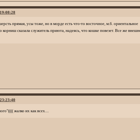
 19:08:28
ерсть прямая, усы тоже, но в морде есть что-то восточное, м.б. ориентально
о корниш сказала служитель приюта, надеясь, что кошке повезет. Все же внеш
 23:23:40
го"(((( жалко их как всех....