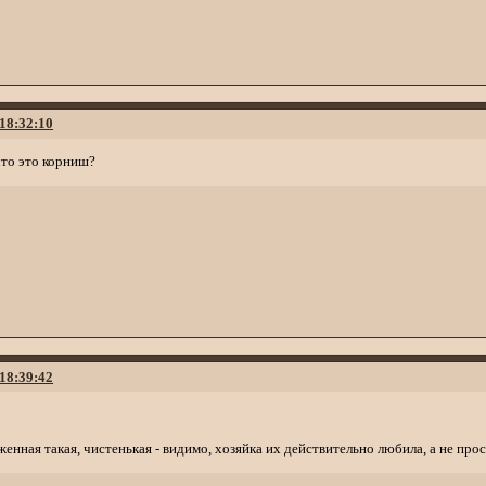
 18:32:10
что это корниш?
 18:39:42
женная такая, чистенькая - видимо, хозяйка их действительно любила, а не про