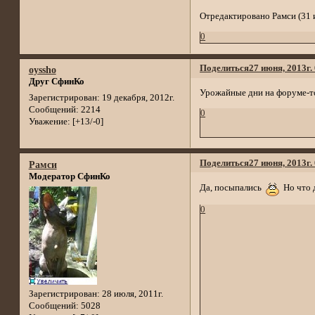
Отредактировано Рамси (31 и
0
Поделиться
27 июня, 2013г.
oyssho
Друг СфинКо
Урожайные дни на форуме-т
Зарегистрирован
: 19 декабря, 2012г.
Сообщений:
2214
0
Уважение:
[+13/-0]
Поделиться
27 июня, 2013г.
Рамси
Модератор СфинКо
Да, посыпались
Но что д
0
Зарегистрирован
: 28 июля, 2011г.
Сообщений:
5028