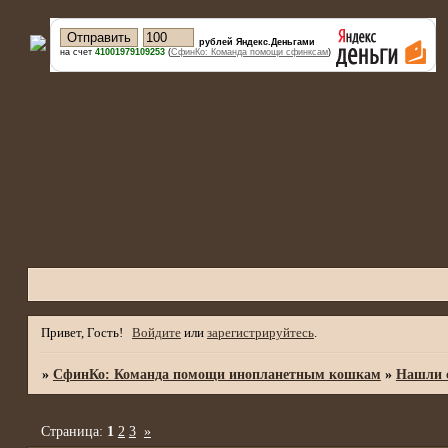
рублей Яндекс.Деньгами
на счет
41001979109253
(
СфинКо: Команда помощи сфинксам
)
Привет, Гость!
Войдите
или
зарегистрируйтесь
.
»
СфинКо: Команда помощи инопланетным кошкам
»
Нашли с
Страница:
1
2
3
»