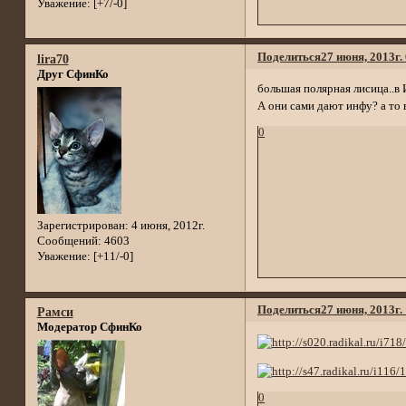
Уважение:
[+7/-0]
Поделиться
27 июня, 2013г.
lira70
Друг СфинКо
большая полярная лисица..в И
А они сами дают инфу? а то 
0
Зарегистрирован
: 4 июня, 2012г.
Сообщений:
4603
Уважение:
[+11/-0]
Поделиться
27 июня, 2013г.
Рамси
Модератор СфинКо
0