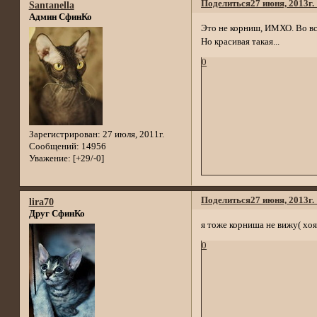
Поделиться
27 июня, 2013г.
Santanella
Админ СфинКо
Это не корниш, ИМХО. Во вс
Но красивая такая...
0
Зарегистрирован
: 27 июля, 2011г.
Сообщений:
14956
Уважение:
[+29/-0]
Поделиться
27 июня, 2013г.
lira70
Друг СфинКо
я тоже корниша не вижу( хоят
0