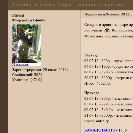
Сесиль: и снова Искра... корниш в приюте
Поделиться
26 июня, 2013г.
Рамси
Модератор СфинКо
Сегодня в приют на искре пр
поступили
Корниша над
Фоток пока нет, завтра обещ
Расход:
03.07.13 - 893р. - корм, напо
04.07.13 - 190р. - средство 
Зарегистрирован
: 28 июля, 2011г.
08.07.13 - 579.7р. - лекарств
Сообщений:
5028
29.07.13 - 3000р. - стерилиз
Уважение:
[+7/-0]
Итого: 4662.7р.
Приход:
03.07.13 - 893р. - из копилк
05.07.13 - 229.5р. - из копи
09.07.13 - 540.2р. - из копи
31.07.13 - 3000р. - из копил
итого: 4662.7р.
БАЛАНС НА 31.07.13: 0