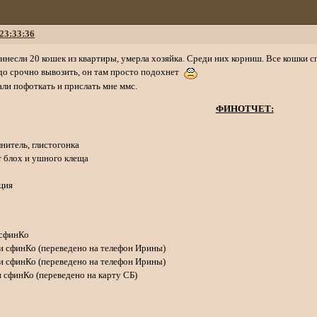
 23:33:36
инесли 20 кошек из квартиры, умерла хозяйка. Среди них корниш. Все кошки спо
о срочно вывозить, он там просто подохнет
али пофоткать и прислать мне ммс.
ФИНОТЧЕТ:
лнитель, глистогонка
от блох и ушного клеща
а
ация
и сфинКо
лки сфинКо (переведено на телефон Ирины)
лки сфинКо (переведено на телефон Ирины)
ки сфинКо (переведено на карту СБ)