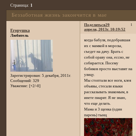
Страница:
1
Беззаботная жизнь закончится в мае
Поделиться
29
1
апреля, 2013г. 10:19:52
Егорушка
Любитель
когда бабуля, подобравшая
их с мамкой в морозы,
съедет на дачу. Брать с
собой ораву она, ессно, не
собирается. Посему
бобиков просто выставят на
улицу.
Зарегистрирован
: 5 декабря, 2011г.
Мы стоптали все ноги, клея
Сообщений:
329
Уважение:
[+2/-0]
объявы, стесали языки
рассказывать знакомым, в
инете пиарят. Я не знаю,
что еще делать.
Мама и 3 щенка (один
парень) тынц