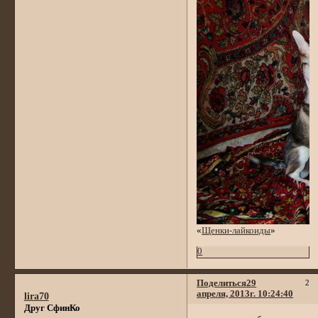
«
Щенки-лайкоиды
»
0
Поделиться
29
2
апреля, 2013г. 10:24:40
lira70
Друг СфинКо