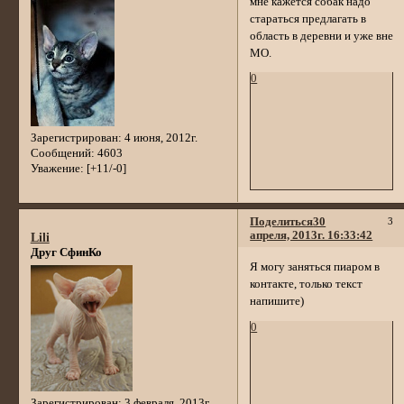
мне кажется собак надо
стараться предлагать в
область в деревни и уже вне
МО.
0
Зарегистрирован
: 4 июня, 2012г.
Сообщений:
4603
Уважение:
[+11/-0]
Поделиться
30
3
апреля, 2013г. 16:33:42
Lili
Друг СфинКо
Я могу заняться пиаром в
контакте, только текст
напишите)
0
Зарегистрирован
: 3 февраля, 2013г.