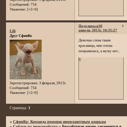
Сообщений:
754
Уважение:
[+2/-0]
Поделиться
30
4
апреля, 2013г. 16:35:27
Lili
Друг СфинКо
Девочка слева такая
красавица, мне очень
понравилась, а мужу нет...
0
Зарегистрирован
: 3 февраля, 2013г.
Сообщений:
754
Уважение:
[+2/-0]
Страница:
1
»
СфинКо: Команда помощи инопланетным кошкам
»
Собаки на пристройство
»
Беззаботная жизнь закончится в