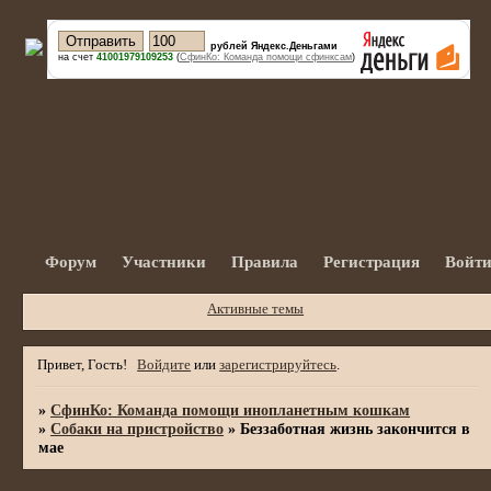
рублей Яндекс.Деньгами
на счет
41001979109253
(
СфинКо: Команда помощи сфинксам
)
Форум
Участники
Правила
Регистрация
Войт
Активные темы
Привет, Гость!
Войдите
или
зарегистрируйтесь
.
»
СфинКо: Команда помощи инопланетным кошкам
»
Собаки на пристройство
»
Беззаботная жизнь закончится в
мае