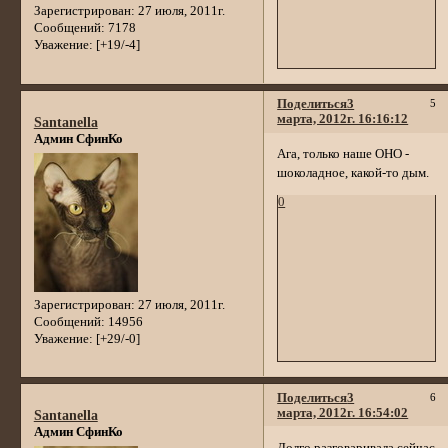
Зарегистрирован
: 27 июля, 2011г.
Сообщений:
7178
Уважение:
[+19/-4]
Поделиться
3
5
марта, 2012г. 16:16:12
Santanella
Админ СфинКо
Ага, только наше ОНО -
шоколадное, какой-то дым.
0
Зарегистрирован
: 27 июля, 2011г.
Сообщений:
14956
Уважение:
[+29/-0]
Поделиться
3
6
марта, 2012г. 16:54:02
Santanella
Админ СфинКо
Долго разговаривала сейчас