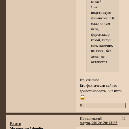
какая!
Я его
подстрахую
финансово. Ну
мало ли там
чего,
форсмажор
какой, типун
мне, конечно,
на язык - без
денег не
останется.
Ир, спасибо!
Его фактически сейчас
докастрировать - и в путь
0
Поделиться
3
12
марта, 2012г. 20:13:06
Рамси
Модератор СфинКо