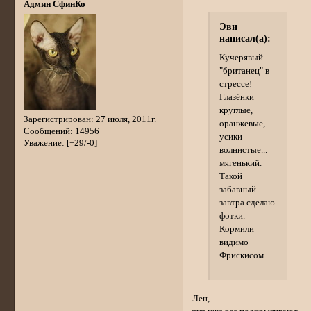
Админ СфинКо
Эви
написал(а):
Кучерявый
"британец" в
стрессе!
Глазёнки
круглые,
Зарегистрирован
: 27 июля, 2011г.
оранжевые,
Сообщений:
14956
усики
Уважение:
[+29/-0]
волнистые...
мягенький.
Такой
забавный...
завтра сделаю
фотки.
Кормили
видимо
Фрискисом...
Лен,