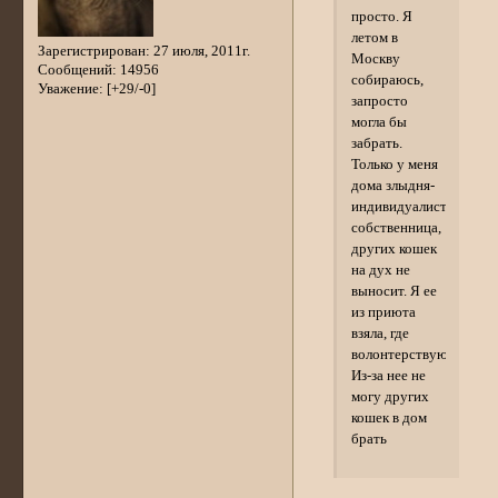
просто. Я
летом в
Зарегистрирован
: 27 июля, 2011г.
Москву
Сообщений:
14956
собираюсь,
Уважение:
[+29/-0]
запросто
могла бы
забрать.
Только у меня
дома злыдня-
индивидуалистка,
собственница,
других кошек
на дух не
выносит. Я ее
из приюта
взяла, где
волонтерствую.
Из-за нее не
могу других
кошек в дом
брать