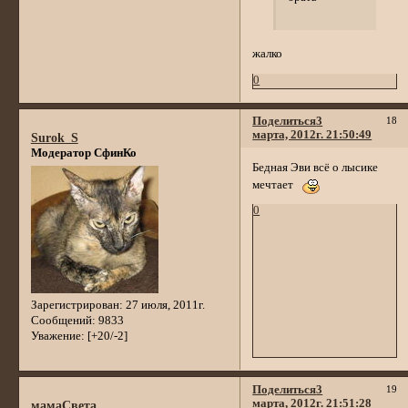
жалко
0
Поделиться
3
18
марта, 2012г. 21:50:49
Surok_S
Модератор СфинКо
Бедная Эви всё о лысике
мечтает
0
Зарегистрирован
: 27 июля, 2011г.
Сообщений:
9833
Уважение:
[+20/-2]
Поделиться
3
19
марта, 2012г. 21:51:28
мамаСвета