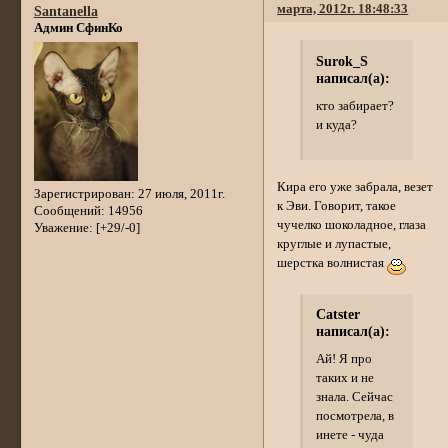
марта, 2012г. 18:48:33
Santanella
Админ СфинКо
Surok_S
написал(а):
кто забирает?
и куда?
Кира его уже забрала, везет
Зарегистрирован
: 27 июля, 2011г.
к Эви. Говорит, такое
Сообщений:
14956
чучелко шоколадное, глаза
Уважение:
[+29/-0]
круглые и лупастые,
шерстка волнистая
Catster
написал(а):
Ай! Я про
таких и не
знала. Сейчас
посмотрела, в
инете - чуда