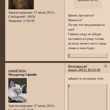
приехал, не ел.
Зарегистрирован
: 27 июля, 2011г.
Шипит, бросается?
Сообщений:
14956
Прячется?
Уважение:
[+29/-0]
Ты ему что предложила из
еды?
Главное, воду не забудь
поставить и сушку оставь
на ночь, может, поест, когда
темно и тихо будет.
0
Поделиться
4
33
марта, 2012г. 02:55:38
мамаСвета
Модератор СфинКо
зайдите в соседнюю тему
0
Зарегистрирован
: 27 июля, 2011г.