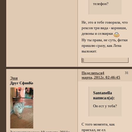
телефон?
Не, это я тебе говорила, что
рексов три вида - корниши,
девоны и селкирки
Ну ты права, не суть, фотки
пришлю сразу, как Лена
выложит.
0
Поделиться
4
31
марта, 2012г. 02:46:45
Эви
Друг СфинКо
Santanella
написал(а):
Он ест у тебя?
С того момента, как
приехал, не ел.