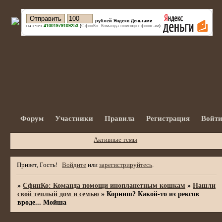
рублей Яндекс.Деньгами
на счет
41001979109253
(
СфинКо: Команда помощи сфинксам
)
Форум
Участники
Правила
Регистрация
Войт
Активные темы
Привет, Гость!
Войдите
или
зарегистрируйтесь
.
»
СфинКо: Команда помощи инопланетным кошкам
»
Нашли
свой теплый дом и семью
»
Корниш? Какой-то из рексов
вроде... Мойша