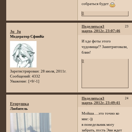
собраться будет
0
Поделиться
3
23
марта, 2012г. 23:07:46
Ju_Ju
Модератор СфинКо
И хде фоты этого
чудовища!? Заинтриговали,
блин!
0
Зарегистрирован
: 28 июля, 2011г.
Сообщений:
4332
Уважение:
[+9/-1]
Поделиться
3
24
марта, 2012г. 23:49:41
Егорушка
Любитель
Мойша.....это точно ко
мне:-))
в понедельник могу
забрать, пусть Эви ждет