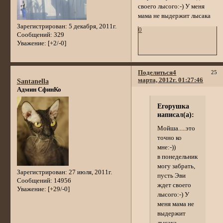
своего лысого:-) У меня
мама не выдержит лысака
Зарегистрирован
: 5 декабря, 2011г.
0
Сообщений:
329
Уважение:
[+2/-0]
Поделиться
4
25
марта, 2012г. 01:27:46
Santanella
Админ СфинКо
Егорушка
написал(а):
Мойша.....это
точно ко
мне:-))
в понедельник
могу забрать,
Зарегистрирован
: 27 июля, 2011г.
пусть Эви
Сообщений:
14956
ждет своего
Уважение:
[+29/-0]
лысого:-) У
меня мама не
выдержит
лысака