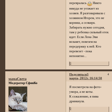
перевралась
Никто
никуда не уезжает из
хозяев. Я разговаривала с
хозяином Игорем, это не
корниш, а селкирк.
Забирать нужно сегодня,
там у ребенка сильный отек
идет. Если Лена Эви
возьмет, повезем на
передержку к ней. Кто
перевезет - пока
непонятно...
0
Поделиться
3
4
марта, 2012г. 16:14:50
мамаСвета
Модератор СфинКо
Я посмотрела на фото-
умора, а не коты.
К сожалению, я пива
дринкнула.
0