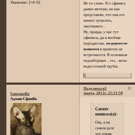
Уважение:
[+4/-0]
Не то слово. Я о сфинксе
давно мечтаю, но как
представлю, что она его
начнет лупасить,
лысенького...
Ну, правда, у нас тут
сфинксы, да и вообще
породистые,
на дороге не
валяются
в приютах не
встречаются В основном
подзаборные... эээ... коты
водосточной трубы.
0
Поделиться
3
21
марта, 2012г. 22:21:59
Santanella
Админ СфинКо
Catster
написал(а):
Оль, а на
самом деле
это очень