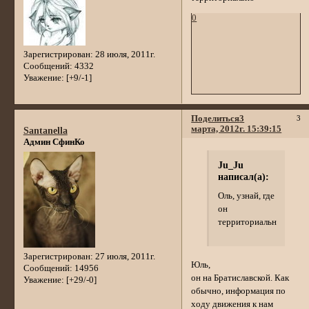
0
Зарегистрирован
: 28 июля, 2011г.
Сообщений:
4332
Уважение:
[+9/-1]
Поделиться
3
3
марта, 2012г. 15:39:15
Santanella
Админ СфинКо
Ju_Ju
написал(а):
Оль, узнай, где
он
территориально
Зарегистрирован
: 27 июля, 2011г.
Юль,
Сообщений:
14956
он на Братиславской. Как
Уважение:
[+29/-0]
обычно, информация по
ходу движения к нам