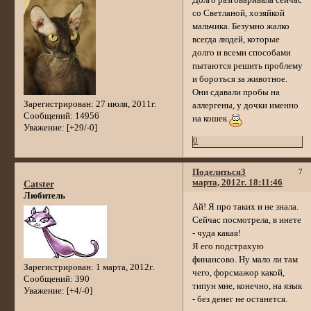
со Светланой, хозяйкой
мальчика. Безумно жалко
всегда людей, которые
долго и всеми способами
пытаются решить проблему
и бороться за животное.
Они сдавали пробы на
Зарегистрирован
: 27 июля, 2011г.
аллергены, у дочки именно
Сообщений:
14956
на кошек
Уважение:
[+29/-0]
0
Поделиться
3
7
марта, 2012г. 18:11:46
Catster
Любитель
Ай! Я про таких и не знала.
Сейчас посмотрела, в инете
- чуда какая!
Я его подстрахую
финансово. Ну мало ли там
Зарегистрирован
: 1 марта, 2012г.
чего, форсмажор какой,
Сообщений:
390
типун мне, конечно, на язык
Уважение:
[+4/-0]
- без денег не останется.