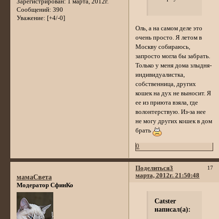
Зарегистрирован
: 1 марта, 2012г.
Сообщений:
390
Уважение:
[+4/-0]
Оль, а на самом деле это
очень просто. Я летом в
Москву собираюсь,
запросто могла бы забрать.
Только у меня дома злыдня-
индивидуалистка,
собственница, других
кошек на дух не выносит. Я
ее из приюта взяла, где
волонтерствую. Из-за нее
не могу других кошек в дом
брать
0
Поделиться
3
17
марта, 2012г. 21:50:48
мамаСвета
Модератор СфинКо
Catster
написал(а):