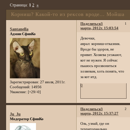
Страница:
1
2
»
Корниш? Какой-то из рексов вроде... Мойша
Поделиться
3
1
марта, 2012г. 15:03:54
Santanella
Админ СфинКо
Девочки,
аврал: корниш-отказник.
Вроде бы здоров, не
привит. Хозяева уезжают,
кот не нужен. Я сейчас
пыаюсь прозвониться
хозяевам, хоть понять, что
за кот итд.
Зарегистрирован
: 27 июля, 2011г.
0
Сообщений:
14956
Уважение:
[+29/-0]
Поделиться
3
2
марта, 2012г. 15:37:27
Ju_Ju
Модератор СфинКо
Оль, узнай, где он
территориально