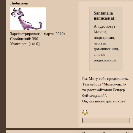
Любитель
Santanella
написал(а):
А чудо зовут
Мойша,
Зарегистрирован
: 1 марта, 2012г.
подозреваю,
Сообщений:
390
что это
Уважение:
[+4/-0]
домашнее имя,
а не по
родословной
Гы. Могу себе представить.
Там небось "Мозес-какой-
то-растакойтович-Бендер-
бей-младший".
Ой, как посмотреть охота!
0