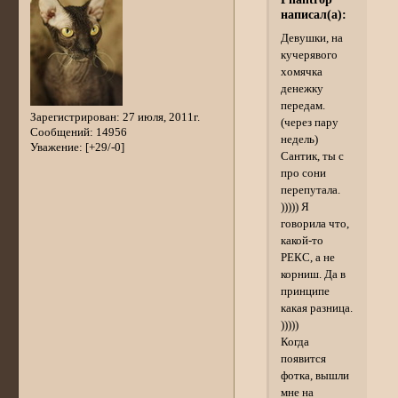
написал(а):
Девушки, на
кучерявого
хомячка
денежку
передам.
Зарегистрирован
: 27 июля, 2011г.
(через пару
Сообщений:
14956
недель)
Уважение:
[+29/-0]
Сантик, ты с
про сони
перепутала.
))))) Я
говорила что,
какой-то
РЕКС, а не
корниш. Да в
принципе
какая разница.
)))))
Когда
появится
фотка, вышли
мне на