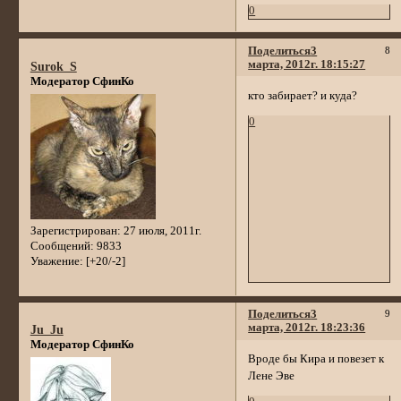
0
Поделиться
3
8
марта, 2012г. 18:15:27
Surok_S
Модератор СфинКо
кто забирает? и куда?
0
Зарегистрирован
: 27 июля, 2011г.
Сообщений:
9833
Уважение:
[+20/-2]
Поделиться
3
9
марта, 2012г. 18:23:36
Ju_Ju
Модератор СфинКо
Вроде бы Кира и повезет к
Лене Эве