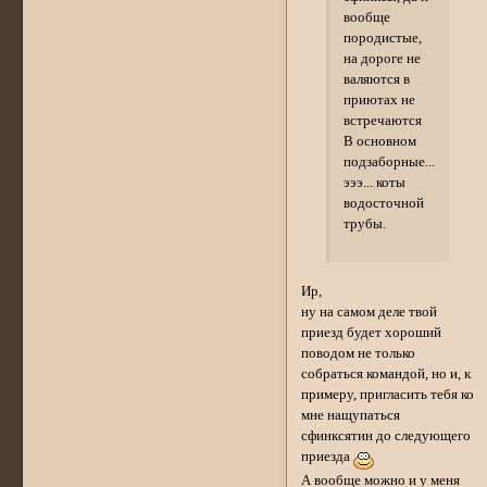
вообще
породистые,
на дороге не
валяются в
приютах не
встречаются
В основном
подзаборные...
эээ... коты
водосточной
трубы.
Ир,
ну на самом деле твой
приезд будет хороший
поводом не только
собраться командой, но и, к
примеру, пригласить тебя ко
мне нащупаться
сфинксятин до следующего
приезда
А вообще можно и у меня