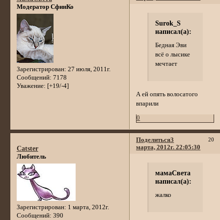
Модератор СфинКо
Surok_S
написал(а):
Бедная Эви
всё о лысике
мечтает
Зарегистрирован
: 27 июля, 2011г.
Сообщений:
7178
Уважение:
[+19/-4]
А ей опять волосатого
впарили
0
Поделиться
3
20
марта, 2012г. 22:05:30
Catster
Любитель
мамаСвета
написал(а):
жалко
Зарегистрирован
: 1 марта, 2012г.
Сообщений:
390