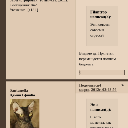
Зарегистрирован
: 10 августа, 2011г.
Сообщений:
842
Уважение:
[+1/-1]
Filantrop
написал(а):
Эви, совсем,
совсем в
стрессе?
Видимо да. Прячется,
перемещается ползком...
бедолага.
0
Поделиться
4
32
марта, 2012г. 02:48:56
Santanella
Админ СфинКо
Эви
написал(а):
С того
момента, как