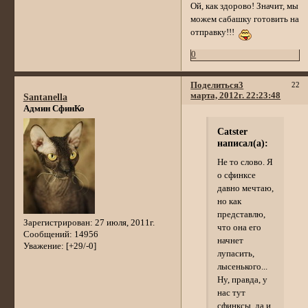
Ой, как здорово! Значит, мы
можем сабашку готовить на
отправку!!!
0
Поделиться
3
22
марта, 2012г. 22:23:48
Santanella
Админ СфинКо
Catster
написал(а):
Не то слово. Я
о сфинксе
давно мечтаю,
но как
представлю,
Зарегистрирован
: 27 июля, 2011г.
что она его
Сообщений:
14956
начнет
Уважение:
[+29/-0]
лупасить,
лысенького...
Ну, правда, у
нас тут
сфинксы, да и