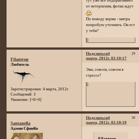
тут уже все подпрыгивают
от нетерпения, фотки ждут
По поводу корма - завтра
попробую уточнить. Он ест
у тебя?
0
Поделиться
4
29
марта, 2012г. 02:10:17
Filantrop
Любитель
Эви, совсем, совсем в
стрессе?
0
Зарегистрирован
: 4 марта, 2012г.
Сообщений:
3
Уважение:
[+0/-0]
Поделиться
4
30
марта, 2012г. 02:10:19
Santanella
Админ СфинКо
Filantrop