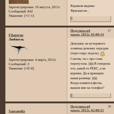
Кормили видимо
Зарегистрирован
: 10 августа, 2011г.
Фрискисом...
Сообщений:
842
Уважение:
[+1/-1]
0
Поделиться
4
27
марта, 2012г. 02:08:14
Filantrop
Любитель
Девушки, на кучерявого
хомячка денежку передам.
(через пару недель)
Сантик, ты с про сони
Зарегистрирован
: 4 марта, 2012г.
перепутала. ))))) Я говорила
Сообщений:
3
Уважение:
[+0/-0]
что, какой-то РЕКС, а не
корниш. Да в принципе
какая разница. )))))
Когда появится фотка,
вышли мне на телефон?
0
Поделиться
4
28
марта, 2012г. 02:08:55
Santanella