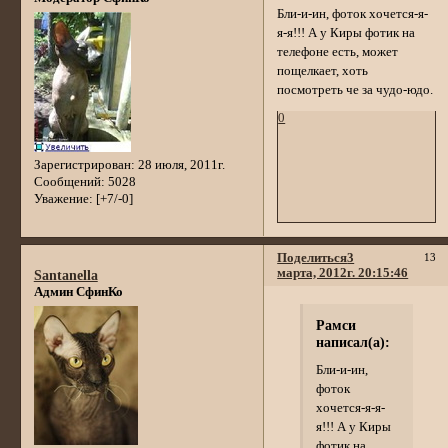
Бли-и-ин, фоток хочется-я-
я-я!!! А у Киры фотик на
телефоне есть, может
пощелкает, хоть
посмотреть че за чудо-юдо.
0
Зарегистрирован
: 28 июля, 2011г.
Сообщений:
5028
Уважение:
[+7/-0]
Поделиться
3
13
марта, 2012г. 20:15:46
Santanella
Админ СфинКо
Рамси
написал(а):
Бли-и-ин,
фоток
хочется-я-я-
я!!! А у Киры
фотик на