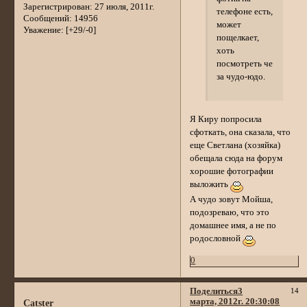
Зарегистрирован
: 27 июля, 2011г.
телефоне есть,
Сообщений:
14956
может
Уважение:
[+29/-0]
пощелкает,
хоть
посмотреть че
за чудо-юдо.
Я Киру попросила
сфоткать, она сказала, что
еще Светлана (хозяйка)
обещала сюда на форум
хорошие фотографии
выложить
А чудо зовут Мойша,
подозреваю, что это
домашнее имя, а не по
родословной
0
Поделиться
3
14
марта, 2012г. 20:30:08
Catster