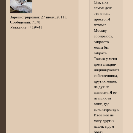
Оль, а на
самом деле
это очень
Зарегистрирован
: 27 июля, 2011г.
просто. Я
Сообщений:
7178
летом в
Уважение:
[+19/-4]
Москву
собираюсь,
запросто
могла бы
забрать.
Только у меня
дома злыдня-
индивидуалистка,
собственница,
других кошек
на дух не
выносит. Я ее
из приюта
взяла, где
волонтерствую.
Из-за нее не
могу других
кошек в дом
брать