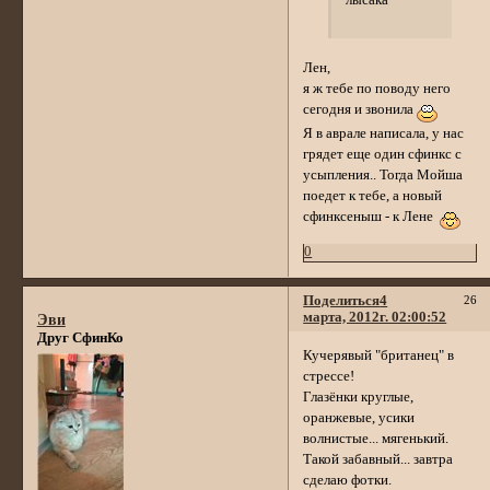
Лен,
я ж тебе по поводу него
сегодня и звонила
Я в аврале написала, у нас
грядет еще один сфинкс с
усыпления.. Тогда Мойша
поедет к тебе, а новый
сфинксеныш - к Лене
0
Поделиться
4
26
марта, 2012г. 02:00:52
Эви
Друг СфинКо
Кучерявый "британец" в
стрессе!
Глазёнки круглые,
оранжевые, усики
волнистые... мягенький.
Такой забавный... завтра
сделаю фотки.