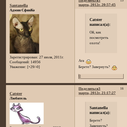
Поделиться
3
15
марта, 2012г. 20:57:45
Santanella
Админ СфинКо
Catster
написал(а):
Ой, как
посмотреть
охота!
Зарегистрирован
: 27 июля, 2011г.
Ага
Сообщений:
14956
Берете? Завернуть?
Уважение:
[+29/-0]
0
Поделиться
3
16
марта, 2012г. 21:17:27
Catster
Любитель
Santanella
написал(а):
Берете?
Завернуть?