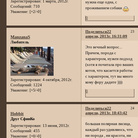
Зарегистрирован
: 1 марта, 2012г.
нужна еще одна, с
Сообщений:
710
проживанием собаки
Уважение:
[+2/-0]
0
Поделиться
22
23
апреля, 2013г. 16:31:09
ManzanaS
Любитель
Это вечный вопрос...
Причем, порода с
характером, нужен подход
(хотя я почитала про ваших
котов, что касается работы
с характером, тут вы много
Зарегистрирован
: 4 октября, 2012г.
кому фору дадите ))))
Сообщений:
1224
Уважение:
[+5/-0]
0
Поделиться
22
24
апреля, 2013г. 18:43:42
Hobbit
Друг СфинКо
большая полярная лисица,
Зарегистрирован
: 13 июня, 2012г.
каждый раз удивляюсь, что
Сообщений:
455
ни порода , ни красота, ни
Уважение:
[+0/-0]