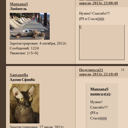
апреля, 2013г. 23:08:49
ManzanaS
Любитель
Нужно! Спасибо!!!
(PS я Стася))))))
0
Зарегистрирован
: 4 октября, 2012г.
Сообщений:
1224
Уважение:
[+5/-0]
Поделиться
21
11
апреля, 2013г. 23:10:49
Santanella
Админ СфинКо
ManzanaS
написал(а):
Нужно!
Спасибо!!!
(PS я
Стася))))))
Зарегистрирован
: 27 июля, 2011г.