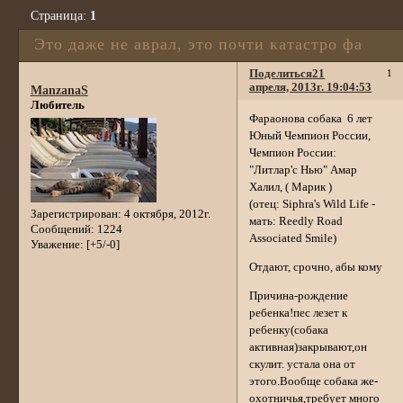
Страница:
1
Это даже не аврал, это почти катастро фа
Поделиться
21
1
апреля, 2013г. 19:04:53
ManzanaS
Любитель
Фараонова собака 6 лет
Юный Чемпион России,
Чемпион России:
"Литлар'с Нью" Амар
Халил, ( Марик )
(отец: Siphra's Wild Life -
Зарегистрирован
: 4 октября, 2012г.
мать: Reedly Road
Сообщений:
1224
Associated Smile)
Уважение:
[+5/-0]
Отдают, срочно, абы кому
Причина-рождение
ребенка!пес лезет к
ребенку(собака
активная)закрывают,он
скулит. устала она от
этого.Вообще собака же-
охотничья,требует много