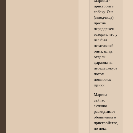
Марины -
пристроить
собаку. Она
(заводчица)
против
передержек,
говорит, что у
нее был
негативный
опыт, когда
отдали
фараона на
передержку, а
потом
появились
щенки.
Марина
сейчас
активно
раскидывает
объявления о
пристройстве,
но пока