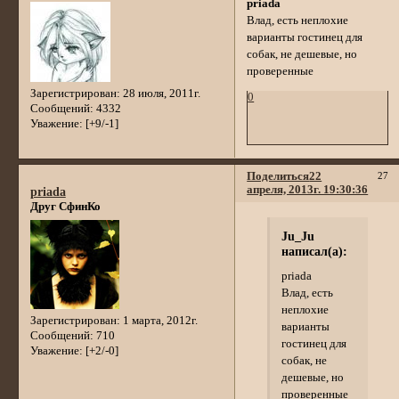
priada
Влад, есть неплохие
варианты гостинец для
собак, не дешевые, но
проверенные
Зарегистрирован
: 28 июля, 2011г.
0
Сообщений:
4332
Уважение:
[+9/-1]
Поделиться
22
27
апреля, 2013г. 19:30:36
priada
Друг СфинКо
Ju_Ju
написал(а):
priada
Влад, есть
неплохие
Зарегистрирован
: 1 марта, 2012г.
варианты
Сообщений:
710
гостинец для
Уважение:
[+2/-0]
собак, не
дешевые, но
проверенные