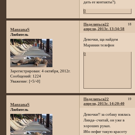
дать ее контакты?).
0
Поделиться
22
18
апреля, 2013г. 13:34:58
ManzanaS
Любитель
Девочки, ща найдем
Маринин телефон
0
Зарегистрирован
: 4 октября, 2012г.
Сообщений:
1224
Уважение:
[+5/-0]
Поделиться
22
19
апреля, 2013г. 14:20:40
ManzanaS
Любитель
Девочки!! за собаку взялась
Линда- считай, он уже в
хороших руках.
Ибо нефиг такую красоту