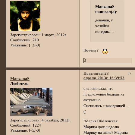
ManzanaS
написал(а):
девочки, у
хозяйки
истерика ...
Зарегистрирован
: 1 марта, 2012г.
Сообщений:
710
Уважение:
[+2/-0]
Почему?
0
Поделиться
23
37
апреля, 2013г. 16:39:53
ManzanaS
Любитель
она написала, что
предложение больше не
актуально.
Сцепились с заводчицей ...
((
Зарегистрирован
: 4 октября, 2012г.
"Мария Оболенская:
Сообщений:
1224
Марина дала неделю
Уважение:
[+5/-0]
Марику на шанс? Марина