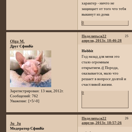
характер - ничто не
защищает от того что тебя
выкинут из дома
0
Поделиться
22
25
апреля, 2013г. 18:46:28
Olga M.
Друг СфинКо
Hobbit
Год назад для меня это
стало огромным
открытием..(( Порода,
оказывается, мало что
решает в вопросе долгой и
счастливой жизни.
Зарегистрирован
: 13 мая, 2012г.
0
Сообщений:
762
Уважение:
[+5/-0]
Поделиться
22
26
апреля, 2013г. 18:57:26
Ju_Ju
Модератор СфинКо