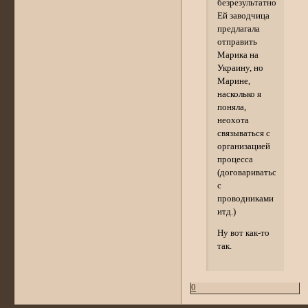
безрезультатно.
Ей заводчица
предлагала
отправить
Марика на
Украину, но
Марине,
насколько я
поняла,
неохота
связываться с
организацией
процесса
(договариваться
с
проводниками
итд.)
Ну вот как-то
так.
0