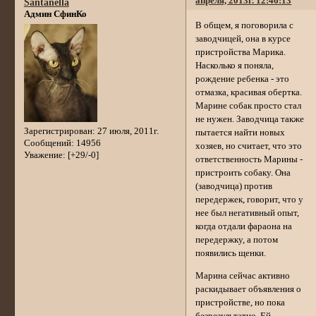
апреля, 2013г. 12:46:13
Santanella
Админ СфинКо
В общем, я поговорила с
заводчицей, она в курсе
пристройства Марика.
Насколько я поняла,
рождение ребенка - это
отмазка, красивая обертка.
Марине собак просто стал
не нужен. Заводчица также
Зарегистрирован
: 27 июля, 2011г.
пытается найти новых
Сообщений:
14956
хозяев, но считает, что это
Уважение:
[+29/-0]
ответственность Марины -
пристроить собаку. Она
(заводчица) против
передержек, говорит, что у
нее был негативный опыт,
когда отдали фараона на
передержку, а потом
появились щенки.
Марина сейчас активно
раскидывает объявления о
пристройстве, но пока
безрезультатно. Ей