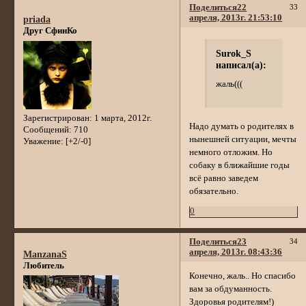
Поделиться
22
33
апреля, 2013г. 21:53:10
priada
Друг СфинКо
Surok_S
написал(а):
жаль(((
Зарегистрирован
: 1 марта, 2012г.
Надо думать о родителях в
Сообщений:
710
нынешней ситуации, мечты
Уважение:
[+2/-0]
немного отложим. Но
собаку в ближайшие годы
всё равно заведем
обязательно.
0
Поделиться
23
34
апреля, 2013г. 08:43:36
ManzanaS
Любитель
Конечно, жаль.. Но спасибо
вам за обдуманность.
Здоровья родителям!)