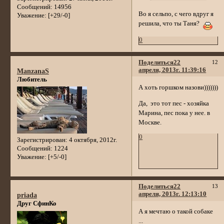
Сообщений:
14956
Во я сельпо, с чего вдруг я
Уважение:
[+29/-0]
решила, что ты Таня?
0
Поделиться
22
12
апреля, 2013г. 11:39:16
ManzanaS
Любитель
А хоть горшком назови)))))))
Да, это тот пес - хозяйка
Марина, пес пока у нее. в
Москве.
0
Зарегистрирован
: 4 октября, 2012г.
Сообщений:
1224
Уважение:
[+5/-0]
Поделиться
22
13
апреля, 2013г. 12:13:10
priada
Друг СфинКо
А я мечтаю о такой собаке
...