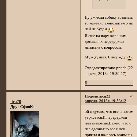
Ну уж если собаку возьмем,
то конечно экономить-то на
ней не будем
Я еще на пару хороших
домашних передержек
написала с вопросом.
Муж думает. Сижу жду
Отредактировано priada (22
апреля, 2013г. 19:39:17)
0
Поделиться
22
28
апреля, 2013г. 19:53:12
lira70
Друг СфинКо
ой я думаю, что все и потом
утрясется.И передержка
или знакомые.Важно, что б
пес адекватно все и вся
принял и началась взаимная