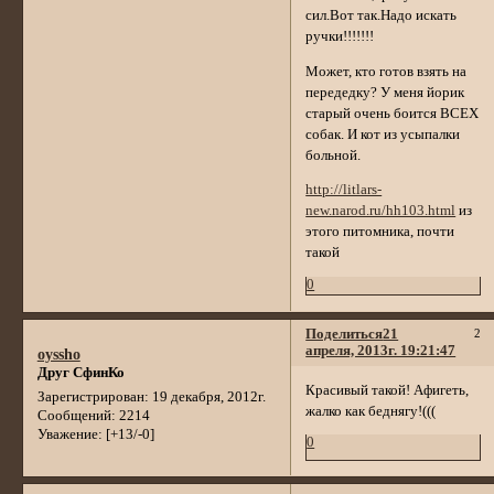
сил.Вот так.Надо искать
ручки!!!!!!!
Может, кто готов взять на
передедку? У меня йорик
старый очень боится ВСЕХ
собак. И кот из усыпалки
больной.
http://litlars-
new.narod.ru/hh103.html
из
этого питомника, почти
такой
0
Поделиться
21
2
апреля, 2013г. 19:21:47
oyssho
Друг СфинКо
Красивый такой! Афигеть,
Зарегистрирован
: 19 декабря, 2012г.
жалко как беднягу!(((
Сообщений:
2214
Уважение:
[+13/-0]
0