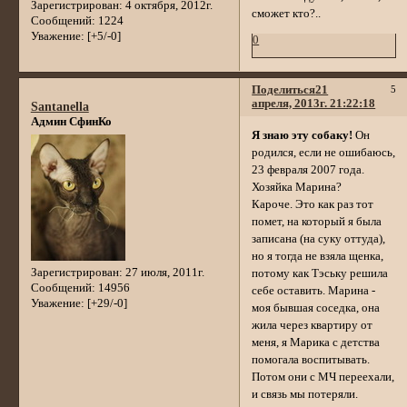
Зарегистрирован
: 4 октября, 2012г.
сможет кто?..
Сообщений:
1224
Уважение:
[+5/-0]
0
Поделиться
21
5
апреля, 2013г. 21:22:18
Santanella
Админ СфинКо
Я знаю эту собаку!
Он
родился, если не ошибаюсь,
23 февраля 2007 года.
Хозяйка Марина?
Кароче. Это как раз тот
помет, на который я была
записана (на суку оттуда),
но я тогда не взяла щенка,
Зарегистрирован
: 27 июля, 2011г.
потому как Тэську решила
Сообщений:
14956
себе оставить. Марина -
Уважение:
[+29/-0]
моя бывшая соседка, она
жила через квартиру от
меня, я Марика с детства
помогала воспитывать.
Потом они с МЧ переехали,
и связь мы потеряли.