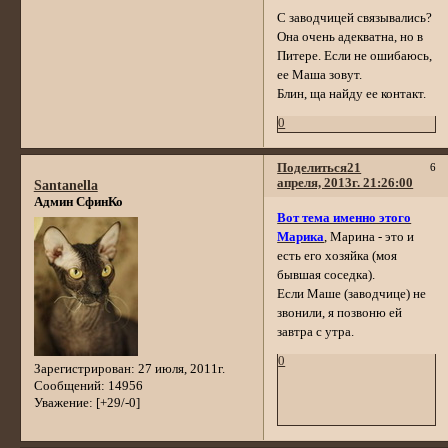
С заводчицей связывались?
Она очень адекватна, но в
Питере. Если не ошибаюсь,
ее Маша зовут.
Блин, ща найду ее контакт.
0
Поделиться
21
6
апреля, 2013г. 21:26:00
Santanella
Админ СфинКо
Вот тема именно этого
Марика
, Марина - это и
есть его хозяйка (моя
бывшая соседка).
Если Маше (заводчице) не
звонили, я позвоню ей
завтра с утра.
0
Зарегистрирован
: 27 июля, 2011г.
Сообщений:
14956
Уважение:
[+29/-0]