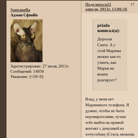
Поделиться
22
17
апреля, 2013г. 13:06:16
Santanella
Админ СфинКо
priada
написал(а):
Дорогая
Санта А у
этой Марины
можно как-то
узнать, как
Зарегистрирован
: 27 июля, 2011г.
Марик на
Сообщений:
14956
кошек
Уважение:
[+29/-0]
реагирует?
Влад, у меня нет
Марининого телефона. Я
думаю, чтобы не быть
перевирателями, лучше
тебе выйти на прямой
контакт с девушкой из
хочусобаку (Стася, можешь