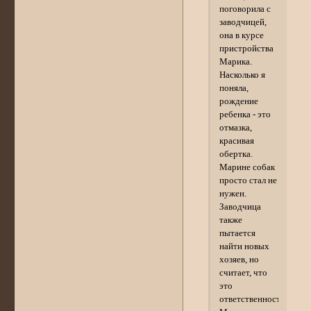
поговорила с
заводчицей,
она в курсе
пристройства
Марика.
Насколько я
поняла,
рождение
ребенка - это
отмазка,
красивая
обертка.
Марине собак
просто стал не
нужен.
Заводчица
также
пытается
найти новых
хозяев, но
считает, что
это
ответственность