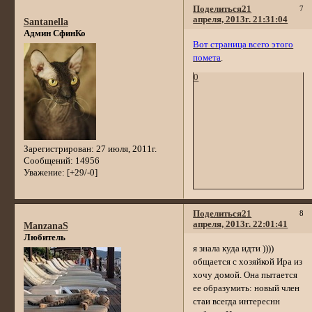
Поделиться
21
7
апреля, 2013г. 21:31:04
Santanella
Админ СфинКо
Вот страница всего этого
помета
.
0
Зарегистрирован
: 27 июля, 2011г.
Сообщений:
14956
Уважение:
[+29/-0]
Поделиться
21
8
апреля, 2013г. 22:01:41
ManzanaS
Любитель
я знала куда идти ))))
общается с хозяйкой Ира из
хочу домой. Она пытается
ее образумить: новый член
стаи всегда интереснн