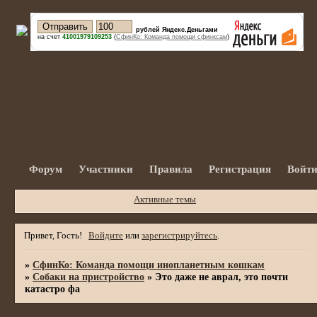
рублей Яндекс.Деньгами
на счет
41001979109253
(
СфинКо: Команда помощи сфинксам
)
Форум
Участники
Правила
Регистрация
Войт
Активные темы
Привет, Гость!
Войдите
или
зарегистрируйтесь
.
»
СфинКо: Команда помощи инопланетным кошкам
»
Собаки на пристройство
»
Это даже не аврал, это почти
катастро фа