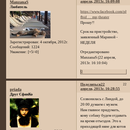
апреля, 2013г. 16:09:08
ManzanaS
Любитель
https://www.facebook.com/pho
fbid … mp;theater
Прошу!!
Срок на пристройство,
заявленный Мариной -
Зарегистрирован
: 4 октября, 2012г.
НЕДЕЛЯ
Сообщений:
1224
Уважение:
[+5/-0]
Отредактировано
ManzanaS (22 апреля,
2013г. 16:10:04)
0
Поделиться
22
22
апреля, 2013г. 16:28:55
priada
Друг СфинКо
Созвонилась с Линдой, до
20:00 думаем с мужем.
Нам главное придумать,
кому собаку будем отдавать
на время отъездов. Это к
приходящей няне для котов