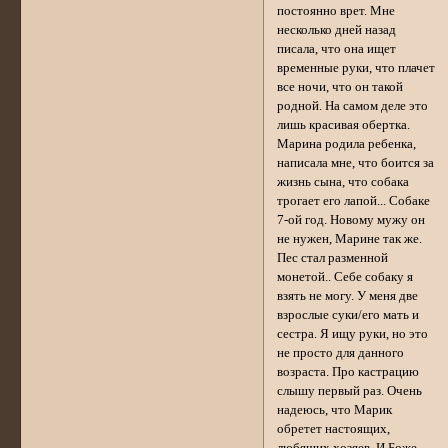
постоянно врет. Мне
несколько дней назад
писала, что она ищет
временные руки, что плачет
все ночи, что он такой
родной. На самом деле это
лишь красивая обертка.
Марина родила ребенка,
написала мне, что боится за
жизнь сына, что собака
трогает его лапой... Собаке
7-ой год. Новому мужу он
не нужен, Марине так же.
Пес стал разменной
монетой.. Себе собаку я
взять не могу. У меня две
взрослые суки/его мать и
сестра. Я ищу руки, но это
не просто для данного
возраста. Про кастрацию
слышу первый раз. Очень
надеюсь, что Марик
обретет настоящих,
любящих хозяев. И Боже