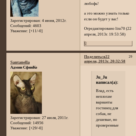
любофь!
а это можно узнать только
если он будет у вас!
Зарегистрирован
: 4 июня, 2012г.
Сообщений:
4603
Отредактировано lira70 (22
Уважение:
[+11/-0]
апреля, 2013г. 19:53:58)
0
Поделиться
22
29
апреля, 2013г. 20:32:58
Santanella
Админ СфинКо
Ju_Ju
написал(а):
Влад, есть
неплохие
варианты
гостинец для
собак, не
Зарегистрирован
: 27 июля, 2011г.
дешевые, но
Сообщений:
14956
проверенные
Уважение:
[+29/-0]