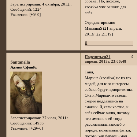
собаке.. Но, похоже,
Зарегистрирован
: 4 октября, 2012г.
хозяйка уже решила для
Сообщений:
1224
себя
Уважение:
[+5/-0]
Отредактировано
ManzanaS (21 апреля,
2013г. 22:21:19)
0
Поделиться
21
9
апреля, 2013г. 23:06:48
Santanella
Админ СфинКо
Таня,
Марина (хозяйка) не из тех
людей, для кого интересы
собаки будут приоритетны.
Она и Марика-то завела,
скорее поддавшись на
эмоции. Я, если честно, и
себя сейчас виню, потому
Зарегистрирован
: 27 июля, 2011г.
что именно я ей тогда
Сообщений:
14956
рассказывала взахлеб о
Уважение:
[+29/-0]
породе, показывала фотки,
потому как фараон - моя