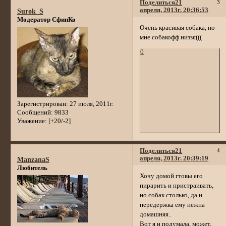
Поделиться
21
3
апреля, 2013г. 20:36:53
Surok_S
Модератор СфинКо
Очень красивая собака, но
мне собакофф низзя(((
0
Зарегистрирован
: 27 июля, 2011г.
Сообщений:
9833
Уважение:
[+20/-2]
Поделиться
21
4
апреля, 2013г. 20:39:19
ManzanaS
Любитель
Хочу домой гтовы его
пирарить и пристраивать,
но собак столько, да и
передержка ему нежна
домашняя..
Вот я и подумала, может,