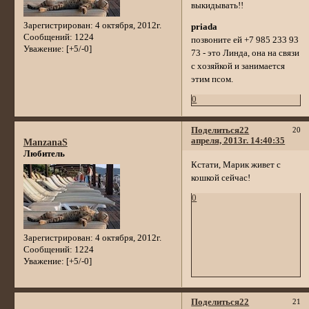
выкидывать!!
Зарегистрирован
: 4 октября, 2012г.
priada
Сообщений:
1224
позвоните ей +7 985 233 93
Уважение:
[+5/-0]
73 - это Линда, она на связи
с хозяйкой и занимается
этим псом.
0
Поделиться
22
20
апреля, 2013г. 14:40:35
ManzanaS
Любитель
Кстати, Марик живет с
кошкой сейчас!
0
Зарегистрирован
: 4 октября, 2012г.
Сообщений:
1224
Уважение:
[+5/-0]
Поделиться
22
21