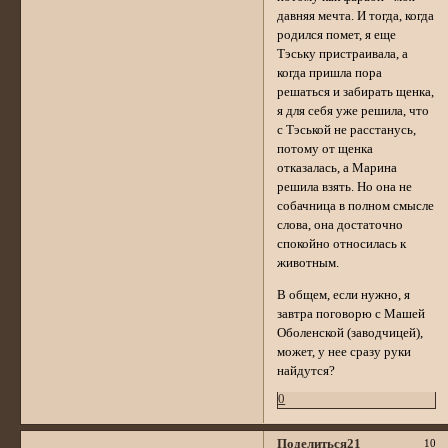
давняя мечта. И тогда, когда
родился помет, я еще
Тэську пристраивала, а
когда пришла пора
решаться и забирать щенка,
я для себя уже решила, что
с Тэськой не расстанусь,
потому от щенка
отказалась, а Марина
решила взять. Но она не
собачница в полном смысле
слова, она достаточно
спокойно относилась к
животным.
В общем, если нужно, я
завтра поговорю с Машей
Оболенской (заводчицей),
может, у нее сразу руки
найдутся?
0
Поделиться
21
10