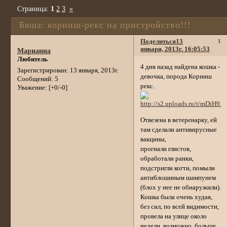
Страница:
1
2
3
»
Бяша: корниш-рекс на пристройство!!!
Поделиться
13
1
января, 2013г. 16:05:53
Марианна
Любитель
4 дня назад найдена кошка -
Зарегистрирован
: 13 января, 2013г.
девочка, порода Корниш
Сообщений:
5
рекс.
Уважение:
[+0/-0]
Отвезена в ветеренарку, ей
там сделали антивирусные
вакцины,
прогнали глистов,
обработали ранки,
подстригли когти, помыли
антиблошиным шампунем
(блох у нее не обнаружили).
Кошка была очень худая,
без сил, по всей видимости,
провела на улице около
недели, возможно, больше.