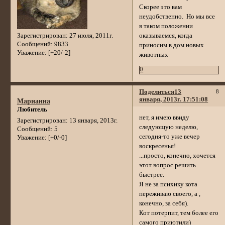
Скорее это вам
неудобственно. Но мы все
в таком положении
Зарегистрирован
: 27 июля, 2011г.
оказываемся, когда
Сообщений:
9833
приносим в дом новых
Уважение:
[+20/-2]
животных
0
Поделиться
13
8
января, 2013г. 17:51:08
Марианна
Любитель
нет, я имею ввиду
Зарегистрирован
: 13 января, 2013г.
следующую неделю,
Сообщений:
5
сегодня-то уже вечер
Уважение:
[+0/-0]
воскресенья!
...просто, конечно, хочется
этот вопрос решить
быстрее.
Я не за психику кота
переживаю своего, а ,
конечно, за себя).
Кот потерпит, тем более его
самого приютили)