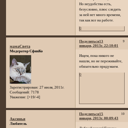
Но неудобства есть,
безусловно, плюс следить
за ней нет много времени,
так как все на работе.
0
Поделиться
13
9
января, 2013г. 22:10:01
мамаСвета
Модератор СфинКо
Ищем, пока никого не
нашли, но не переживайте,
обязательно придумаем.
0
Зарегистрирован
: 27 июля, 2011г.
Сообщений:
7178
Уважение:
[+19/-4]
Поделиться
15
10
января, 2013г. 00:09:43
Аксинья
Любитель