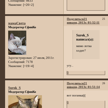
Сообщений:
9833
Уважение:
[+20/-2]
Поделиться
21
25
января, 2013г. 01:32:11
мамаСвета
Модератор СфинКо
Surok_S
написал(а):
мимо лотка
ходит?
Зарегистрирован
: 27 июля, 2011г.
Сообщений:
7178
угу...
Уважение:
[+19/-4]
0
Поделиться
21
26
января, 2013г. 01:51:14
Surok_S
Модератор СфинКо
вот поганка(((
0