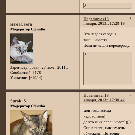
0
Поделиться
13
6
января, 2013г. 17:29:19
мамаСвета
Модератор СфинКо
Эта неделя сегодня
заканчивается...
Пока не нашла передержку.
0
Зарегистрирован
: 27 июля, 2011г.
Сообщений:
7178
Уважение:
[+19/-4]
Поделиться
13
7
января, 2013г. 17:36:42
Surok_S
Модератор СфинКо
мои тоже всегда
недовольны))
да кто ж их спрашивает?))))
Они в тепле, накормлены,
обласканы. Потерпят.