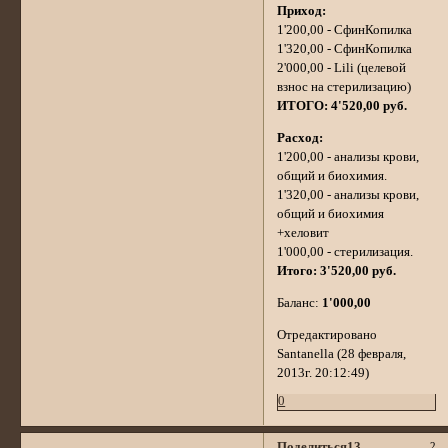
Приход:
1'200,00 - СфинКопилка
1'320,00 - СфинКопилка
2'000,00 - Lili (целевой
взнос на стерилизацию)
ИТОГО: 4'520,00 руб.
Расход:
1'200,00 - анализы крови,
общий и биохимия.
1'320,00 - анализы крови,
общий и биохимия
+хеловит
1'000,00 - стерилизация.
Итого: 3'520,00 руб.
Баланс:
1'000,00
Отредактировано
Santanella (28 февраля,
2013г. 20:12:49)
0
Поделиться
13
2