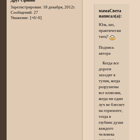
Друг СфинКо
Зарегистрирован
: 18 декабря, 2012г.
мамаСвета
Сообщений:
27
написал(а):
Уважение:
[+0/-0]
Юль, шо,
практически
таец?
Подпись
автора
Когда все
дороги
заходят в
тупик, когда
разрушены
все иллюзии,
когда ни один
луч не блеснет
на горизонте,
тогда в
глубине души
каждого
человека