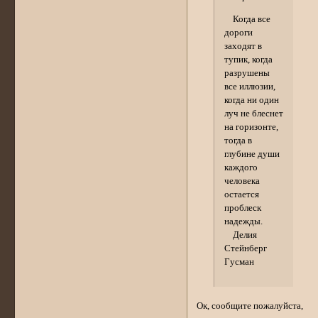
Когда все
дороги
заходят в
тупик, когда
разрушены
все иллюзии,
когда ни один
луч не блеснет
на горизонте,
тогда в
глубине души
каждого
человека
остается
проблеск
надежды.
Делия
Стейнберг
Гусман
Ок, сообщите пожалуйста,