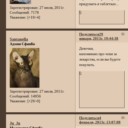
придумать в таблетках...
Зарегистрирован
: 27 июля, 2011г.
0
Сообщений:
7178
Уважение:
[+19/-4]
Поделиться
29
32
января, 2013г. 19:44:38
Santanella
Админ СфинКо
Девочки,
напоминаю про чеки за
лекарства, если вы будете
покупать.
0
Зарегистрирован
: 27 июля, 2011г.
Сообщений:
14956
Уважение:
[+29/-0]
Поделиться
4
33
февраля, 2013г. 13:07:08
Ju_Ju
Модератор СфинКо