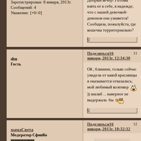
Добрый вечер! Готовы
Зарегистрирован
: 8 января, 2013г.
взять ее к себе, в надежде,
Сообщений:
4
что с нашей девочкой-
Уважение:
[+0/-0]
девоном она уживется!
Сообщила, пожалуйста, где
кошечка территориально?
0
Поделиться
16
11
января, 2013г. 12:34:30
shu
Гость
Ой , блииинн, только сейчас
увидела от какой красавицы
я оказывается отказалась;
мой любимый коленкор
)) зналаб ... наверное не
выдержала бы
0
Поделиться
16
12
января, 2013г. 18:32:32
мамаСвета
Модератор СфинКо