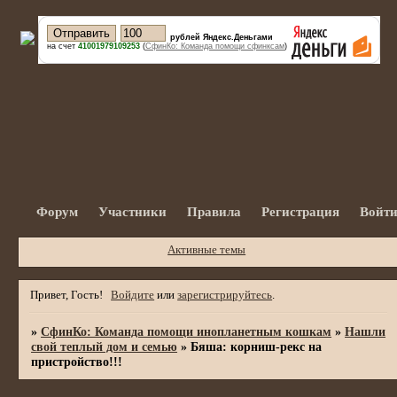
рублей Яндекс.Деньгами
на счет
41001979109253
(
СфинКо: Команда помощи сфинксам
)
Форум
Участники
Правила
Регистрация
Войт
Активные темы
Привет, Гость!
Войдите
или
зарегистрируйтесь
.
»
СфинКо: Команда помощи инопланетным кошкам
»
Нашли
свой теплый дом и семью
»
Бяша: корниш-рекс на
пристройство!!!