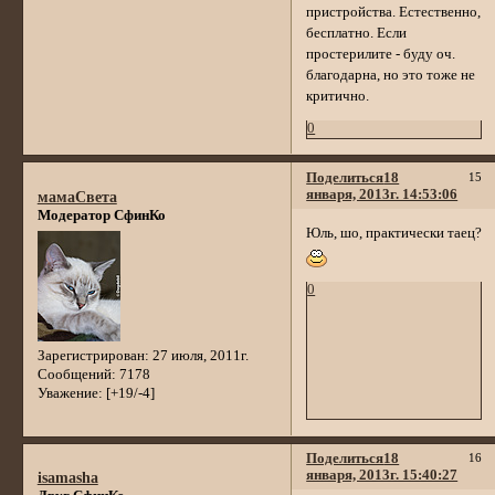
пристройства. Естественно,
бесплатно. Если
простерилите - буду оч.
благодарна, но это тоже не
критично.
0
Поделиться
18
15
января, 2013г. 14:53:06
мамаСвета
Модератор СфинКо
Юль, шо, практически таец?
0
Зарегистрирован
: 27 июля, 2011г.
Сообщений:
7178
Уважение:
[+19/-4]
Поделиться
18
16
января, 2013г. 15:40:27
isamasha