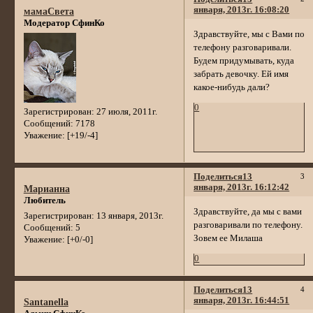
января, 2013г. 16:08:20
мамаСвета
Модератор СфинКо
Здравствуйте, мы с Вами по
телефону разговаривали.
Будем придумывать, куда
забрать девочку. Ей имя
какое-нибудь дали?
0
Зарегистрирован
: 27 июля, 2011г.
Сообщений:
7178
Уважение:
[+19/-4]
Поделиться
13
3
января, 2013г. 16:12:42
Марианна
Любитель
Здравствуйте, да мы с вами
Зарегистрирован
: 13 января, 2013г.
разговаривали по телефону.
Сообщений:
5
Зовем ее Милаша
Уважение:
[+0/-0]
0
Поделиться
13
4
января, 2013г. 16:44:51
Santanella