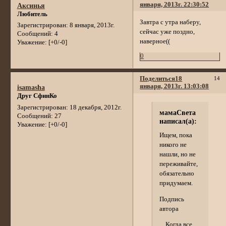
января, 2013г. 22:30:52
Аксинья
Любитель
Завтра с утра наберу,
Зарегистрирован
: 8 января, 2013г.
сейчас уже поздно,
Сообщений:
4
наверное((
Уважение:
[+0/-0]
0
Поделиться
18
14
января, 2013г. 13:03:08
isamasha
Друг СфинКо
Зарегистрирован
: 18 декабря, 2012г.
мамаСвета
Сообщений:
27
написал(а):
Уважение:
[+0/-0]
Ищем, пока
никого не
нашли, но не
переживайте,
обязательно
придумаем.
Подпись
автора
Когда все