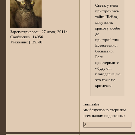
Света, у меня
пристроилась
тайка Шейла,
могу взять
красоту к себе
Зарегистрирован
: 27 июля, 2011г.
до
Сообщений:
14956
пристройства.
Уважение:
[+29/-0]
Естественно,
бесплатно.
Если
простерилите
- буду оч.
благодарна, но
это тоже не
критично.
isamasha
,
мы безусловно стерилим
всех нашим подопечных.
0