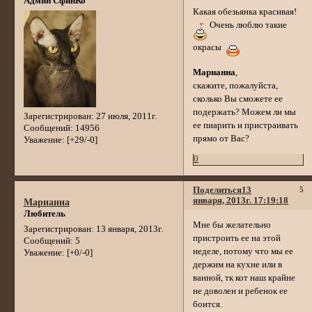
Админ СфинКо
Какая обезьянка красивая!
Очень люблю такие
окрасы
Марианна
,
скажите, пожалуйста,
сколько Вы сможете ее
подержать? Можем ли мы
Зарегистрирован
: 27 июля, 2011г.
ее пиарить и пристраивать
Сообщений:
14956
прямо от Вас?
Уважение:
[+29/-0]
0
Поделиться
13
5
января, 2013г. 17:19:18
Марианна
Любитель
Мне бы желательно
Зарегистрирован
: 13 января, 2013г.
пристроить ее на этой
Сообщений:
5
неделе, потому что мы ее
Уважение:
[+0/-0]
держим на кухне или в
ванной, тк кот наш крайне
не доволен и ребенок ее
боится.