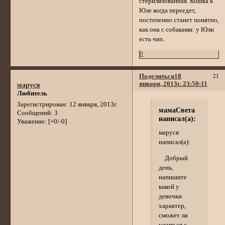
стерилизованная. Кошка к
Юле когда переедет,
постепенно станет понятно,
как она с собаками: у Юли
есть чих.
0
Поделиться
18
21
января, 2013г. 23:50:11
маруся
Любитель
Зарегистрирован
: 12 января, 2013г.
мамаСвета
Сообщений:
3
написал(а):
Уважение:
[+0/-0]
маруся
написал(а):
Добрый
день,
напишите
какой у
девочки
характер,
сможет ли
ужиться с