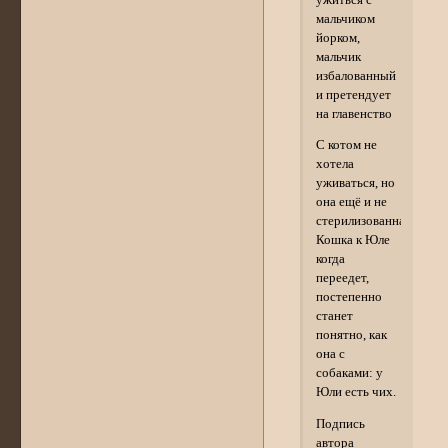
мальчиком
йорком,
мальчик
избалованный
и претендует
на главенство
С котом не
хотела
уживаться, но
она ещё и не
стерилизованная.
Кошка к Юле
когда
переедет,
постепенно
станет
понятно, как
она с
собаками: у
Юли есть чих.
Подпись
автора