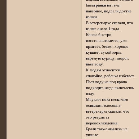
Были ранки на теле,
наверное, подрали другие
кошки.
В ветеренарке сказали, что
кошке около 1 года.
Кошка быстро
восстанавливается, уже
прыгает, бегает, хорошо
кушает: сухой корм,
вареную курицу, творог,
пьет воду.
К людям относится
спокойно, ребенка избегает.
Пьет воду из-под крана -
подходит, когда включаешь
воду.
Мяукает пока несколько
осиплым голосом, в
ветеренерке сказали, что
это результат
переоохлаждения.
Брали также анализы на
ушные