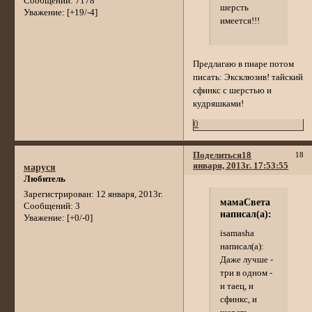
Сообщений:
7178
шерсть
Уважение:
[+19/-4]
имеется!!!
Предлагаю в пиаре потом
писать: Эксклюзив! тайский
сфинкс с шерстью и
кудряшками!
0
Поделиться
18
18
января, 2013г. 17:53:55
маруся
Любитель
Зарегистрирован
: 12 января, 2013г.
мамаСвета
Сообщений:
3
написал(а):
Уважение:
[+0/-0]
isamasha
написал(а):
Даже лучше -
три в одном -
и таец, и
сфинкс, и