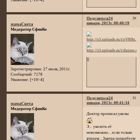
Уважение:
[+19/-4]
Поделиться
24
30
января, 2013г. 00:40:19
мамаСвета
Модератор СфинКо
0
Зарегистрирован
: 27 июля, 2011г.
Сообщений:
7178
Уважение:
[+19/-4]
Поделиться
24
31
января, 2013г. 00:41:34
мамаСвета
Модератор СфинКо
Доктор прописал уколы
Э... уколоть её
невозможно... если только
втроем... Завтра попробуем