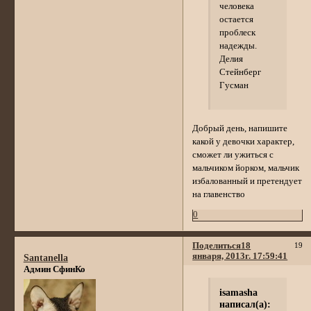
человека
остается
проблеск
надежды.
Делия
Стейнберг
Гусман
Добрый день, напишите
какой у девочки характер,
сможет ли ужиться с
мальчиком йорком, мальчик
избалованный и претендует
на главенство
0
Поделиться
18
19
января, 2013г. 17:59:41
Santanella
Админ СфинКо
isamasha
написал(а):