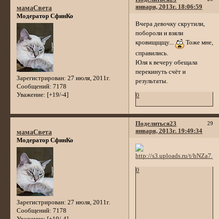
января, 2013г. 18:06:59
мамаСвета
Модератор СфинКо
Вчера девочку скрутили,
побороли и взяли
кровищщщу...
Тоже мне,
справились.
Юля к вечеру обещала
перекинуть счёт и
Зарегистрирован
: 27 июля, 2011г.
результаты.
Сообщений:
7178
Уважение:
[+19/-4]
0
Поделиться
23
29
января, 2013г. 19:49:34
мамаСвета
Модератор СфинКо
0
Зарегистрирован
: 27 июля, 2011г.
Сообщений:
7178