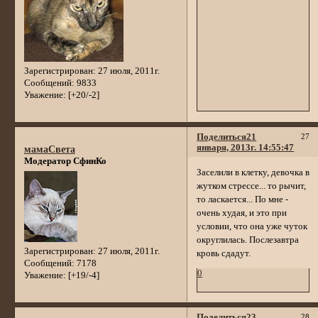
Зарегистрирован
: 27 июля, 2011г.
Сообщений:
9833
Уважение:
[+20/-2]
Поделиться
21
27
января, 2013г. 14:55:47
мамаСвета
Модератор СфинКо
Заселили в клетку, девочка в
жутком стрессе... то рычит,
то ласкается... По мне -
очень худая, и это при
условии, что она уже чуток
округлилась. Послезавтра
Зарегистрирован
: 27 июля, 2011г.
кровь сдадут.
Сообщений:
7178
0
Уважение:
[+19/-4]
Поделиться
23
28