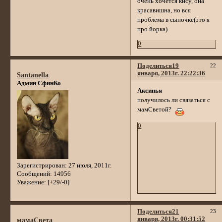
очень хочется кису, она
красавишна, но вся
проблема в сыночке(это я
про йорка)
0
Поделиться
19
22
января, 2013г. 22:22:36
Santanella
Админ СфинКо
Аксинья
получилось ли связаться с
мамСветой?
0
Зарегистрирован
: 27 июля, 2011г.
Сообщений:
14956
Уважение:
[+29/-0]
Поделиться
21
23
января, 2013г. 00:31:52
мамаСвета