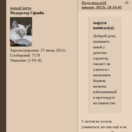
Поделиться
18
20
января, 2013г. 18:16:41
мамаСвета
Модератор СфинКо
маруся
написал(а):
Добрый день,
напишите
какой у
Зарегистрирован
: 27 июля, 2011г.
девочки
Сообщений:
7178
характер,
Уважение:
[+19/-4]
сможет ли
ужиться с
мальчиком
йорком,
мальчик
избалованный
и претендует
на главенство
С котом не хотела
уживаться, но она ещё и не