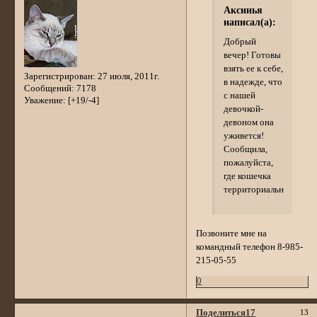
Аксинья
написал(а):
Добрый
вечер! Готовы
взять ее к себе,
Зарегистрирован
: 27 июля, 2011г.
в надежде, что
Сообщений:
7178
с нашей
Уважение:
[+19/-4]
девочкой-
девоном она
уживется!
Сообщила,
пожалуйста,
где кошечка
территориально?
Позвоните мне на
командный телефон 8-985-
215-05-55
0
Поделиться
17
13