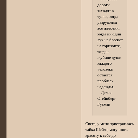
дороги
заходят в
тупик, когда
разрушены
все иллюзии,
когда ни один
луч не блеснет
на горизонте,
тогда в
глубине души
каждого
человека
остается
проблеск
надежды.
Делия
Стейнберг
Гусман
Света, у меня пристроилась
тайка Шейла, могу взять
красоту к себе до