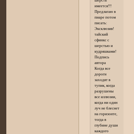
шерсть
имеется!!!
Предлагаю в
пиаре потом
писать:
Эксклюзив!
тайский
сфинкс с
шерстью и
кудряшками!
Подпись
автора
Когда все
дороги
заходят в
тупик, когда
разрушены
все иллюзии,
когда ни один
луч не блеснет
на горизонте,
тогда в
глубине души
каждого