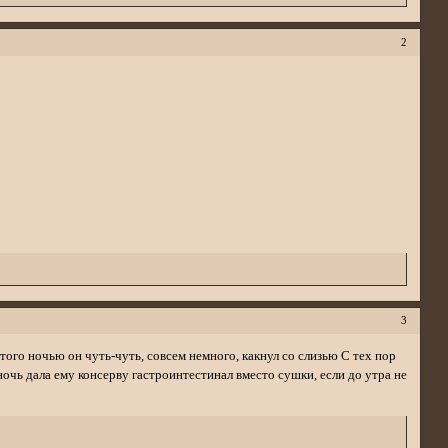
2
3
этого ночью он чуть-чуть, совсем немного, какнул со слизью С тех пор
 ночь дала ему консерву гастроинтестинал вместо сушки, если до утра не
.