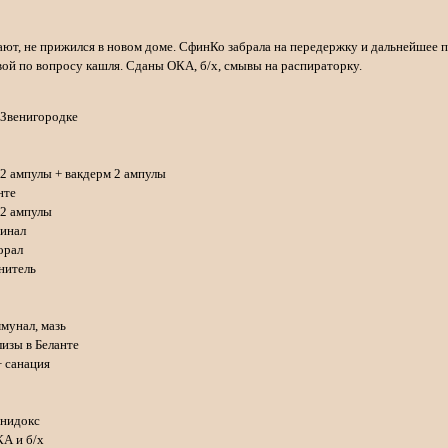
ают, не прижился в новом доме. СфинКо забрала на передержку и дальнейшее 
вой по вопросу кашля. Сданы ОКА, б/х, смывы на распираторку.
а Звенигородке
н 2 ампулы + вакдерм 2 ампулы
нте
 2 ампулы
тинал
зорал
лнитель
ммунал, мазь
лизы в Беланте
+ санация
юнидокс
КА и б/х