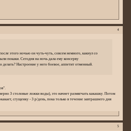
4
 после этого ночью он чуть-чуть, совсем немного, какнул со
были покаки. Сегодня на ночь дала ему консерву
го делать? Настроение у него боевое, аппетит отменный.
ов".
мерно 3 столовые ложки воды), это начнет размягчать какашку. Потом
окакает, сгущенку - 3 р/день, пока только в течение завтрашнего дня
5