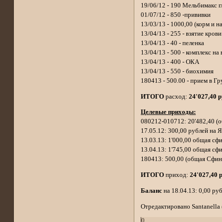
19/06/12 - 190 Мельбимакс 
01/07/12 - 850 -прививки
13/03/13 - 1000,00 (корм и н
13/04/13 - 255 - взятие крови
13/04/13 - 40 - пеленка
13/04/13 - 500 - комплекс на
13/04/13 - 400 - ОКА
13/04/13 - 550 - биохимия
180413 - 500.00 - прием в Г
ИТОГО
расход:
24'027,40 р
Целевые приходы:
080212-010712: 20'482,40 
17.05.12: 300,00 рублей на
13.03.13: 1'000,00 общая сф
13.04.13: 1'745,00 общая сф
180413: 500,00 (общая Сфи
ИТОГО
приход:
24'027,40 
Баланс
на 18.04.13: 0,00 руб
Отредактировано Santanella (
0