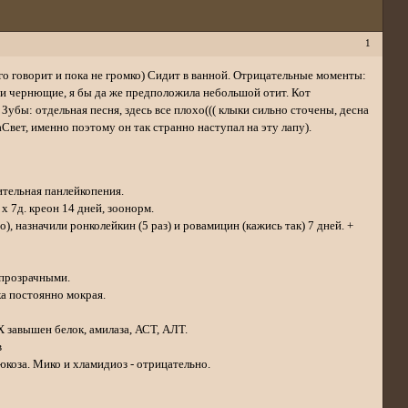
1
го говорит и пока не громко) Сидит в ванной. Отрицательные моменты:
уши чернющие, я бы да же предположила небольшой отит. Кот
Зубы: отдельная песня, здесь все плохо((( клыки сильно сточены, десна
Свет, именно поэтому он так странно наступал на эту лапу).
ительная панлейкопения.
 х 7д. креон 14 дней, зоонорм.
), назначили ронколейкин (5 раз) и ровамицин (кажись так) 7 дней. +
 прозрачными.
ка постоянно мокрая.
Х завышен белок, амилаза, АСТ, АЛТ.
в
юкоза. Мико и хламидиоз - отрицательно.