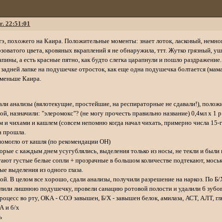
г. 22:51:01
тэ, похожего на Каира. Положительные моменты: знает лоток, ласковый, немно
озоватого цвета, кровяных вкраплений я не обнаружила, ттт. Жутко грязный, 
пины, а есть красные пятно, как будто слегка царапнули и пошло раздражение. 
а задней лапке на подушечке отросток, как еще одна подушечка болтается (мама
н меньше Каира.
дали анализы (вялотекущие, простейшие, на респираторные не сдавали!), полож
ой, назначили: "элеромокс"? (не могу прочесть правильно название) 0,4мл х 1 р
м и чихами и кашлем (совсем непомню когда начал чихать, примерно числа 15-го
а прошла.
, помогло от кашля (по рекомендации ОН)
оторые с каждым днем усугублялись, выделения только из носы, не текли и были
тают густые белые сопли + прозрачные в большом количестве подтекают, мось
ые выделения из одного глаза.
вой. В целом все хорошо, сдали анализы, получили разрешение на наркоз. По Б/
далили лишнюю подушечку, провели санацию ротовой полости и удалили 6 зубо
роцесс во рту, ОКА - СОЭ завышен, Б/Х - завышен белок, амилаза, АСТ, АЛТ, гл
А и б/х
ь