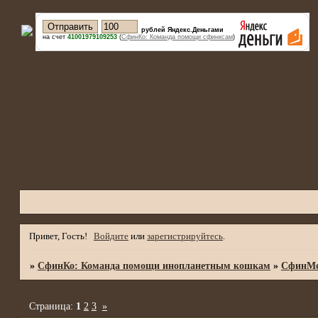
рублей Яндекс.Деньгами
на счет
41001979109253
(
СфинКо: Команда помощи сфинксам
)
Привет, Гость!
Войдите
или
зарегистрируйтесь
.
»
СфинКо: Команда помощи инопланетным кошкам
»
СфинМе
Страница:
1
2
3
»