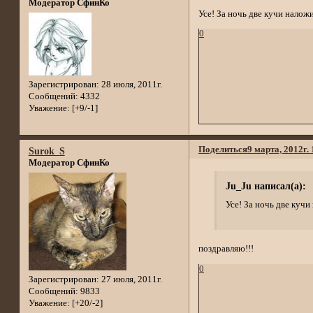
Модератор СфинКо
Усе! За ночь две кучи налож
0
Зарегистрирован
: 28 июля, 2011г.
Сообщений:
4332
Уважение:
[+9/-1]
Поделиться
9 марта, 2012г.
Surok_S
Модератор СфинКо
Ju_Ju написал(а):
Усе! За ночь две кучи
поздравляю!!!
0
Зарегистрирован
: 27 июля, 2011г.
Сообщений:
9833
Уважение:
[+20/-2]