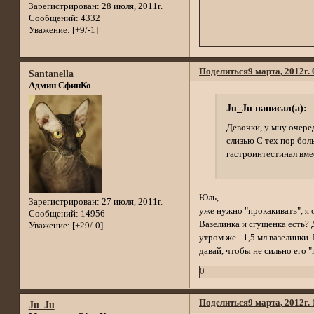
Зарегистрирован
: 28 июля, 2011г.
Сообщений:
4332
Уважение:
[+9/-1]
Поделиться
9 марта, 2012г.
Santanella
Админ СфинКо
Ju_Ju написал(а):
Девочки, у мну очеред
слизью С тех пор боль
гастроинтестинал вмес
Юль,
Зарегистрирован
: 27 июля, 2011г.
уже нужно "прокакивать", я 
Сообщений:
14956
Вазелинка и сгущенка есть? 
Уважение:
[+29/-0]
утром же - 1,5 мл вазелинки.
давай, чтобы не сильно его "
0
Поделиться
9 марта, 2012г.
Ju_Ju