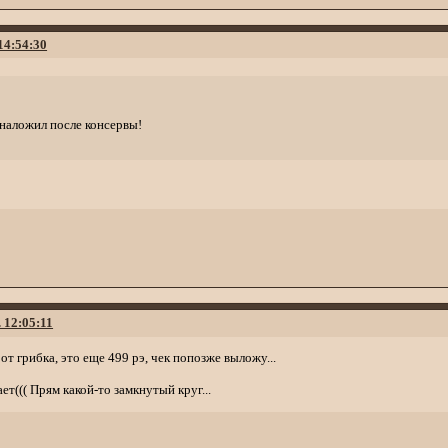
 14:54:30
 наложил после консервы!
. 12:05:11
т грибка, это еще 499 рэ, чек попозже выложу...
ет((( Прям какой-то замкнутый круг...