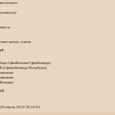
глистогонное
аполнитель)
 вирусы
руминг-центре, осмотр
уб.
(общая СфинКопилка/СфинКоманда)
 ЯК (СфинксКоманда Петербурга)
инкопилка
инкопилка
нКопилка)
руб.
.
20 апреля, 2013г. 06:24:05)