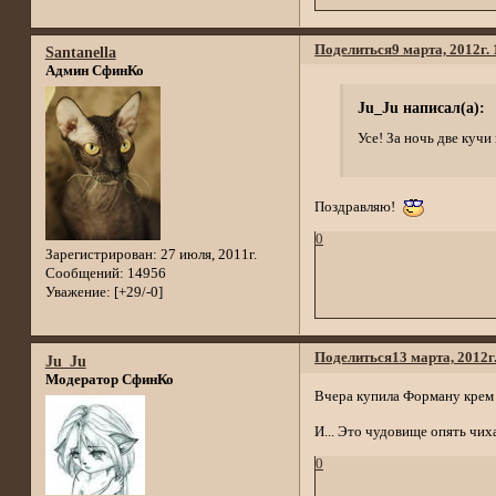
Поделиться
9 марта, 2012г.
Santanella
Админ СфинКо
Ju_Ju написал(а):
Усе! За ночь две кучи
Поздравляю!
0
Зарегистрирован
: 27 июля, 2011г.
Сообщений:
14956
Уважение:
[+29/-0]
Поделиться
13 марта, 2012г
Ju_Ju
Модератор СфинКо
Вчера купила Форману крем о
И... Это чудовище опять чиха
0