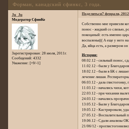
Форман, канадский сфинкс, 3 года.
Поделиться
7 февраля, 2012
Ju_Ju
Модератор СфинКо
Собственно мне привезли ко
понос - жидкий со слизью, р
покоцаный: есть именно цара
воспалены((( А еще у него н
Да, яйца есть, а размером о
Зарегистрирован
: 28 июля, 2011г.
История:
Сообщений:
4332
08.02.12 - сильный понос, с
Уважение:
[+9/-1]
11.02.12 - были у Благодаров
18.02.12 - были в БК с лишае
лечение лишая. Респираторк
06.03.12 - дала глистогонку
11.03.12 - начались чихи, к
22.03.12 - при чихании выле
24.03.12 - начались прозрачн
13.05.12 - Были у Благодаро
19.05.12 - Кастрировали, у
27.05.12 - Воспалительный п
19.06.12 - Сдали анализы ОК
21/06/12 - проглистогонилис