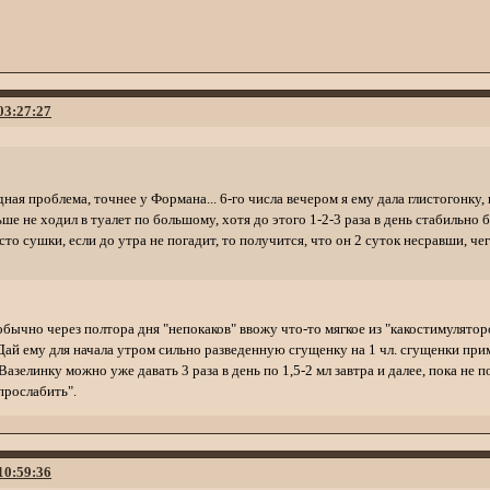
 03:27:27
ная проблема, точнее у Формана... 6-го числа вечером я ему дала глистогонку,
ше не ходил в туалет по большому, хотя до этого 1-2-3 раза в день стабильно 
то сушки, если до утра не погадит, то получится, что он 2 суток несравши, че
обычно через полтора дня "непокаков" ввожу что-то мягкое из "какостимулятор
Дай ему для начала утром сильно разведенную сгущенку на 1 чл. сгущенки при
 Вазелинку можно уже давать 3 раза в день по 1,5-2 мл завтра и далее, пока не п
прослабить".
 10:59:36