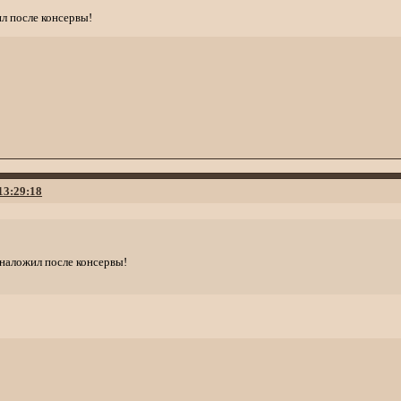
ил после консервы!
 13:29:18
 наложил после консервы!