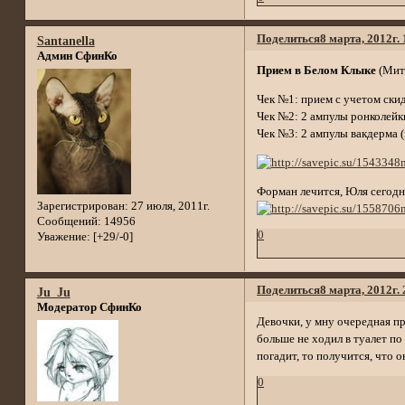
Поделиться
8 марта, 2012г.
Santanella
Админ СфинКо
Прием в Белом Клыке
(Мити
Чек №1: прием с учетом ски
Чек №2: 2 ампулы ронколейки
Чек №3: 2 ампулы вакдерма (
Форман лечится, Юля сегодня
Зарегистрирован
: 27 июля, 2011г.
Сообщений:
14956
0
Уважение:
[+29/-0]
Поделиться
8 марта, 2012г.
Ju_Ju
Модератор СфинКо
Девочки, у мну очередная пр
больше не ходил в туалет по
погадит, то получится, что 
0