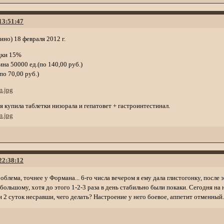
 13:51:47
но) 18 февраля 2012 г.
дки 15%
на 50000 ед.(по 140,00 руб.)
по 70,00 руб.)
 купила таблетки низорала и гепатовет + гастроинтестинал.
 22:38:12
облема, точнее у Формана... 6-го числа вечером я ему дала глистогонку, после 
 большому, хотя до этого 1-2-3 раза в день стабильно были покаки. Сегодня на
он 2 суток несравши, чего делать? Настроение у него боевое, аппетит отменный