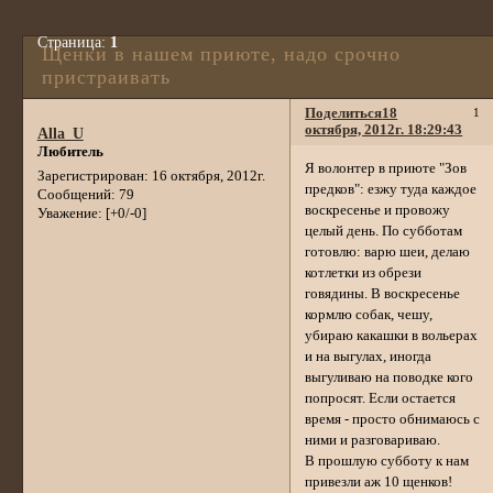
Страница:
1
Щенки в нашем приюте, надо срочно
пристраивать
Поделиться
18
1
октября, 2012г. 18:29:43
Alla_U
Любитель
Я волонтер в приюте "Зов
Зарегистрирован
: 16 октября, 2012г.
предков": езжу туда каждое
Сообщений:
79
воскресенье и провожу
Уважение:
[+0/-0]
целый день. По субботам
готовлю: варю шеи, делаю
котлетки из обрези
говядины. В воскресенье
кормлю собак, чешу,
убираю какашки в вольерах
и на выгулах, иногда
выгуливаю на поводке кого
попросят. Если остается
время - просто обнимаюсь с
ними и разговариваю.
В прошлую субботу к нам
привезли аж 10 щенков!