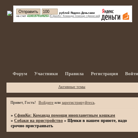
рублей Яндекс.Деньгами
на счет
41001979109253
(
СфинКо: Команда помощи сфинксам
)
Форум
Участники
Правила
Регистрация
Войт
Активные темы
Привет, Гость!
Войдите
или
зарегистрируйтесь
.
»
СфинКо: Команда помощи инопланетным кошкам
»
Собаки на пристройство
»
Щенки в нашем приюте, надо
срочно пристраивать