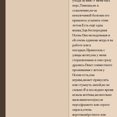
ухода за ним?У меня был
перс,Тимоша,но к
сожалению,из-за
неизлечимой болезни его
пришлось усыпить этим
летом.Есть ещё одна
кошка,3цв.беспородная
Осень.Она молоденькая и
ей очень одиноко когда я на
работе или в
поездках.Приносила с
улицы котят,она у меня
стерилизована и они сразу
дрались.Опыт совместного
проживания с котом у
Осени есть,она
игрива,может прикусить
или стукнуть лапой,но не
сильно.Я в последнее время
искала котёнка,желательно
малолинючего(после
перса)рыжего или серого
окраса,очень
короткошёрстного или