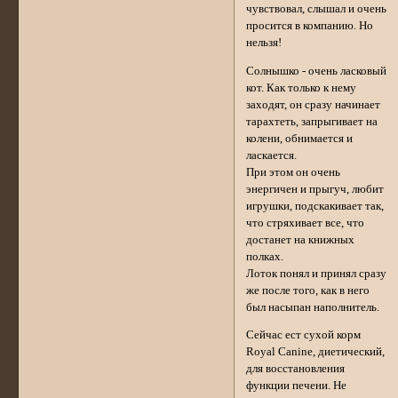
чувствовал, слышал и очень
просится в компанию. Но
нельзя!
Солнышко - очень ласковый
кот. Как только к нему
заходят, он сразу начинает
тарахтеть, запрыгивает на
колени, обнимается и
ласкается.
При этом он очень
энергичен и прыгуч, любит
игрушки, подскакивает так,
что стряхивает все, что
достанет на книжных
полках.
Лоток понял и принял сразу
же после того, как в него
был насыпан наполнитель.
Сейчас ест сухой корм
Royal Canine, диетический,
для восстановления
функции печени. Не