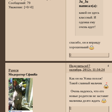
Ju_Ju
Сообщений:
79
написал(а):
Уважение:
[+0/-0]
какой он здесь
классный. И
одежка ему
очень идет!
спасибо, он и вправду
хорошенький
0
Поделиться
17
4
октября, 2012г. 11:34:24
Рамси
Модератор СфинКо
Как он на Усика похож!
Такой славный мальчик
Очень надеюсь, что его
новые родители не заставят
мальчика долго ждать
0