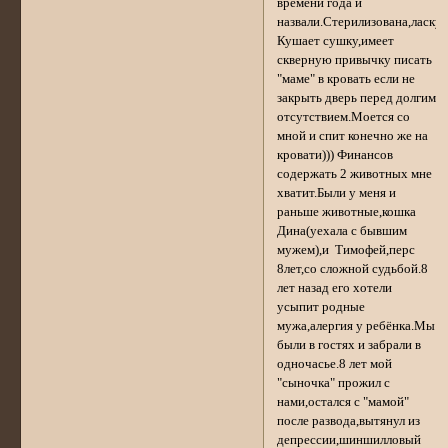
времени года и
назвали.Стерилизована,ласкуш
Кушает сушку,имеет
скверную привычку писать
"маме" в кровать если не
закрыть дверь перед долгим
отсутствием.Моется со
мной и спит конечно же на
кровати))) Финансов
содержать 2 животных мне
хватит.Были у меня и
раньше животные,кошка
Дина(уехала с бывшим
мужем),и Тимофей,перс
8лет,со сложной судьбой.8
лет назад его хотели
усыпит родные
мужа,алергия у ребёнка.Мы
были в гостях и забрали в
одночасье.8 лет мой
"сыночка" прожил с
нами,остался с "мамой"
после развода,вытянул из
депрессии,шиншилловый