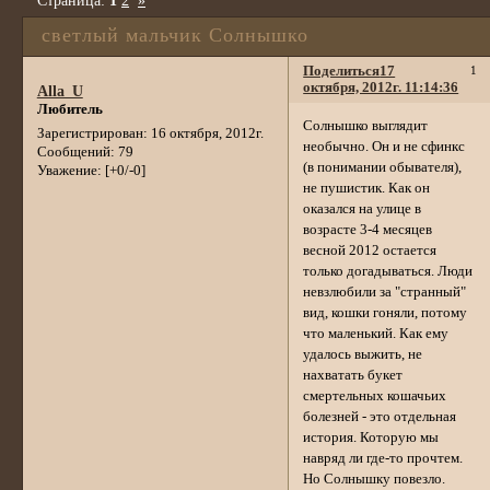
Страница:
1
2
»
светлый мальчик Солнышко
Поделиться
17
1
октября, 2012г. 11:14:36
Alla_U
Любитель
Солнышко выглядит
Зарегистрирован
: 16 октября, 2012г.
необычно. Он и не сфинкс
Сообщений:
79
(в понимании обывателя),
Уважение:
[+0/-0]
не пушистик. Как он
оказался на улице в
возрасте 3-4 месяцев
весной 2012 остается
только догадываться. Люди
невзлюбили за "странный"
вид, кошки гоняли, потому
что маленький. Как ему
удалось выжить, не
нахватать букет
смертельных кошачьих
болезней - это отдельная
история. Которую мы
навряд ли где-то прочтем.
Но Солнышку повезло.