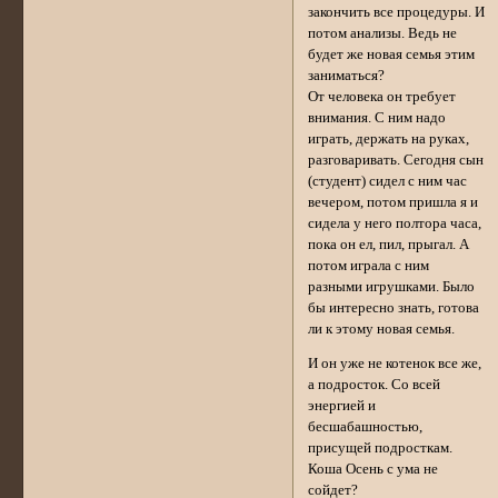
закончить все процедуры. И
потом анализы. Ведь не
будет же новая семья этим
заниматься?
От человека он требует
внимания. С ним надо
играть, держать на руках,
разговаривать. Сегодня сын
(студент) сидел с ним час
вечером, потом пришла я и
сидела у него полтора часа,
пока он ел, пил, прыгал. А
потом играла с ним
разными игрушками. Было
бы интересно знать, готова
ли к этому новая семья.
И он уже не котенок все же,
а подросток. Со всей
энергией и
бесшабашностью,
присущей подросткам.
Коша Осень с ума не
сойдет?