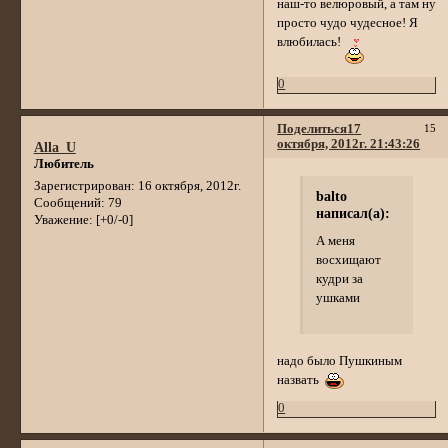
наш-то велюровый, а там ну
просто чудо чудесное! Я
влюбилась!
0
Поделиться
17
15
октября, 2012г. 21:43:26
Alla_U
Любитель
Зарегистрирован
: 16 октября, 2012г.
balto
Сообщений:
79
написал(а):
Уважение:
[+0/-0]
А меня
восхищают
кудри за
ушками
надо было Пушкиным
назвать
0