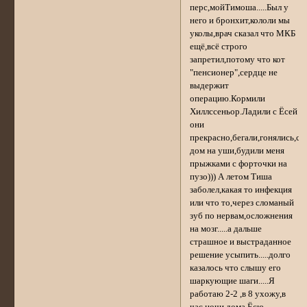
перс,мойТимоша.....Был у
него и бронхит,кололи мы
уколы,врач сказал что МКБ
ещё,всё строго
запретил,потому что кот
"пенсионер",сердце не
выдержит
операцию.Кормили
Хиллссеньор.Ладили с Ёсей
они
прекрасно,бегали,гонялись,ст
дом на уши,будили меня
прыжками с форточки на
пузо))) А летом Тиша
заболел,какая то инфекция
или что то,через сломаный
зуб по нервам,осложнения
на мозг.....а дальше
страшное и выстраданное
решение усыпить.....долго
казалось что слышу его
шаркующие шаги.....Я
работаю 2-2 ,в 8 ухожу,в
час ночи дома,Ёсю