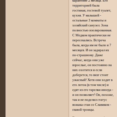
карантине 2 месяца. Его
территорией была
гостиная, гостевой туалет,
кухня. У малышей -
остальные 3 комнаты и
хозяйский санузел. Зона
полностью изолированная.
С Медком практически не
пересекались. Встреча
была, когда им не было и 7
месяцев. И он задирал их
по-страшному. Даже
сейчас, когда они уже
взрослые, он постоянно на
них охотится и если
доберется, то визг стоит
ужасный! Хотя они ходят в
его лоток (в том числе) и
едят из его тарелки иногда -
и он позволяет! Он, похоже,
так и не поделил статус
вожака стаи со Славиком -
главой троицы.