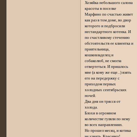
Хозяйка небольшого салона
красоты в поселке
Марфино по счастью живет
как раз в том доме, во двор
которого и подбросили
нестандартного котенка. И
по счастливому стечению
обстоятельств ее клиентка и
приятельница,
кошковладелец и
собаколюб, не смогла
отвертеться. И пришлось
мне (а кому же еще...) взять
его на передержку с
приходом первых
холодных сентябрьских
ночей.
Два дня он трясся от
холода.
Блохи в огромном
количестве гуляли по нему
во всех направлениях.
Но прошел месяц, и котика
не узнать. Красавец!