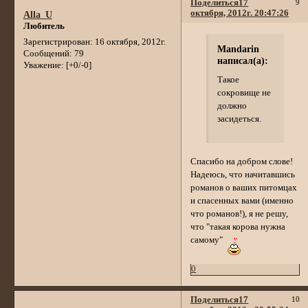
Поделиться
17
9
октября, 2012г. 20:47:26
Alla_U
Любитель
Зарегистрирован
: 16 октября, 2012г.
Mandarin
Сообщений:
79
написал(а):
Уважение:
[+0/-0]
Такое
сокровище не
должно
засидеться.
Спасибо на добром слове!
Надеюсь, что начитавшись
романов о ваших питомцах
и спасенных вами (именно
что романов!), я не решу,
что "такая корова нужна
самому"
0
Поделиться
17
10