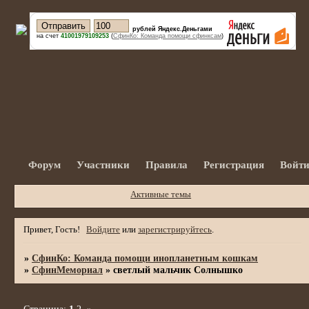
рублей Яндекс.Деньгами
на счет
41001979109253
(
СфинКо: Команда помощи сфинксам
)
Форум
Участники
Правила
Регистрация
Войт
Активные темы
Привет, Гость!
Войдите
или
зарегистрируйтесь
.
»
СфинКо: Команда помощи инопланетным кошкам
»
СфинМемориал
»
светлый мальчик Солнышко