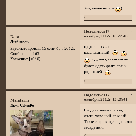
Ага, очень похож
)
0
Поделиться
17
6
октября, 2012г. 15:22:46
Nata
Любитель
ну до чего же он
Зарегистрирован
: 15 сентября, 2012г.
класныыыыый!
Сообщений:
163
Уважение:
[+0/-0]
я думаю, такая зая не
будет ждать долго своих
родителей.
0
Поделиться
17
7
октября, 2012г. 15:28:01
Mandarin
Друг СфинКо
Сладкий мальчишечка,
очень хороший, нежный!
Такое сокровище не должно
засидеться.