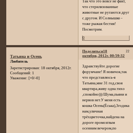
Так что это вовсе не факт,
что стерилизованные
животные не ругаются друг
с другом. И Солнышко -
тоже рыжая бестия!
Посмотрим.
0
Поделиться
18
22
октября, 2012г. 00:59:32
Татьяна и Осень
Любитель
Здравствуйте дорогие
Зарегистрирован
: 18 октября, 2012г.
форумчане! Я новичок,так
Сообщений:
1
что представлюсь-я
Уважение:
[+0/-0]
Татьяна,мне 31 год,своя
квартира,живу одна.тихо
,спокойно))) Шума,пьяни и
нервов нет.У меня есть
кошка Осень(Ёська),3годика
нам,уличная
трёхцветочка,найдена на
дороге промозглым
осенним вечером,по