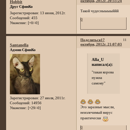
октября, 2012г. 20:55:24
Hobbit
Друг СфинКо
Такой чудесныыыыййй
Зарегистрирован
: 13 июня, 2012г.
Сообщений:
455
0
Уважение:
[+0/-0]
Поделиться
17
11
октября, 2012г. 21:07:03
Santanella
Админ СфинКо
Alla_U
написал(а):
"такая корова
нужна
самому"
Зарегистрирован
: 27 июля, 2011г.
Сообщений:
14956
Это заразные мысли,
Уважение:
[+29/-0]
неизлечимый вирус
практически
0