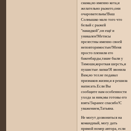
сиама,но именно кота,и
желательно рыжего,они
очаровательны!Ваш
Солнышко мало того что
белый с рыжей
"накидкой",он ещё и
уникален!Метисы
прелестны именно своей
неповторимостью!Меня
просто пленили его
бакенбарды,такие были у
Тимоши,короткая шерсть,и
пушистые лапки!Я звонила
Вам,но тел.не подавал
признаков жизни,и я решила
написать.Если Вы
сообщите нам особенности
ухода за ним,мы готовы его
взять!Заранее спасибо!С
уважением,Татьяна.
Не могут дозвониться на
командный, могу дать
прямой номер автора, если