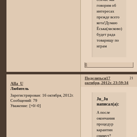
говорим об
интересах
прежде всего
кота!Думаю
Ёська(ласково)
будет рада
товарищу по
играм
0
Поделиться
17
21
октября, 2012г. 23:59:34
Alla_U
Любитель
Зарегистрирован
: 16 октября, 2012г.
Ju_Ju
Сообщений:
79
написал(а):
Уважение:
[+0/-0]
А после
окончания
процедур
карантин
снимут?