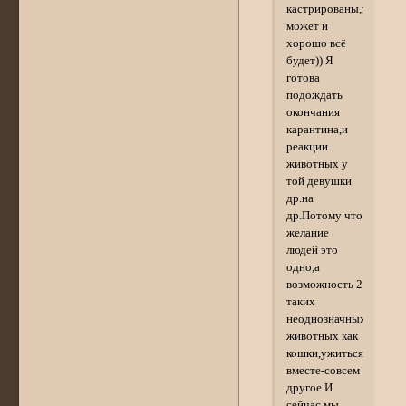
кастрированы,то
может и
хорошо всё
будет)) Я
готова
подождать
окончания
карантина,и
реакции
животных у
той девушки
др.на
др.Потому что
желание
людей это
одно,а
возможность 2
таких
неоднозначных
животных как
кошки,ужиться
вместе-совсем
другое.И
сейчас мы