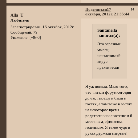
Поделиться
17
14
октября, 2012г. 21:35:44
Alla_U
Любитель
Зарегистрирован
: 16 октября, 2012г.
Santanella
Сообщений:
79
написал(а):
Уважение:
[+0/-0]
Это заразные
мысли,
неизлечимый
вирус
практически
Я уж поняла. Мало того,
что читала форум сегодня
долго, так еще и была в
гостях, а там тоже в гостях
на некоторое время
родственники с котенком 6-
месячным, сфинксом,
голеньким. Я такое чудо в
руках держала впервые!