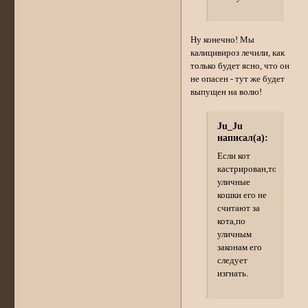
Ну конечно! Мы
калицивироз лечили, как
только будет ясно, что он
не опасен - тут же будет
выпущен на волю!
Ju_Ju
написал(а):
Если кот
кастрирован,то
уличные
кошки его не
считают за
кота,по
уличным
законам его
следует
изгнать.