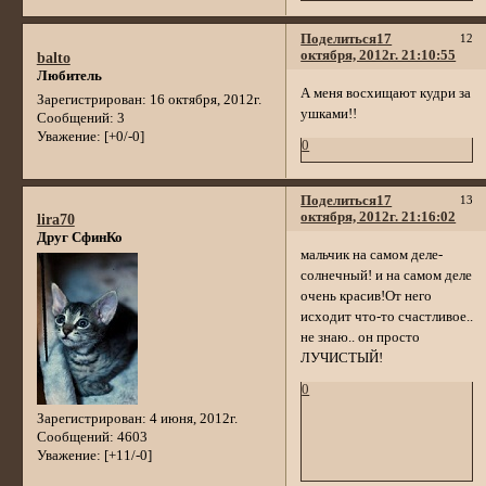
Поделиться
17
12
октября, 2012г. 21:10:55
balto
Любитель
А меня восхищают кудри за
Зарегистрирован
: 16 октября, 2012г.
ушками!!
Сообщений:
3
Уважение:
[+0/-0]
0
Поделиться
17
13
октября, 2012г. 21:16:02
lira70
Друг СфинКо
мальчик на самом деле-
солнечный! и на самом деле
очень красив!От него
исходит что-то счастливое..
не знаю.. он просто
ЛУЧИСТЫЙ!
0
Зарегистрирован
: 4 июня, 2012г.
Сообщений:
4603
Уважение:
[+11/-0]