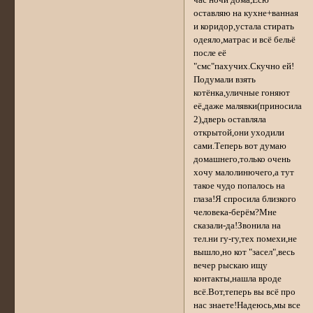
оставляю на кухне+ванная
и коридор,устала стирать
одеяло,матрас и всё бельё
после её
"смс"пахучих.Скучно ей!
Подумали взять
котёнка,уличные гоняют
её,даже малявки(приносила
2),дверь оставляла
открытой,они уходили
сами.Теперь вот думаю
домашнего,только очень
хочу малолинючего,а тут
такое чудо попалось на
глаза!Я спросила близкого
человека-берём?Мне
сказали-да!Звонила на
тел.ни гу-гу,тех помехи,не
вышло,но кот "засел",весь
вечер рыскаю ищу
контакты,нашла вроде
всё.Вот,теперь вы всё про
нас знаете!Надеюсь,мы все