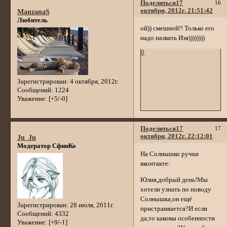
Поделиться
17
16
октября, 2012г. 21:51:42
ManzanaS
Любитель
ой)) смешной!! Только его
надо назвать Изя))))))))
0
Зарегистрирован
: 4 октября, 2012г.
Сообщений:
1224
Уважение:
[+5/-0]
Поделиться
17
17
октября, 2012г. 22:12:01
Ju_Ju
Модератор СфинКо
На Солнышко ручки
вконтакте:
Юлия,добрый день!Мы
хотели узнать по поводу
Солнышка,он ещё
Зарегистрирован
: 28 июля, 2011г.
пристраивается?И если
Сообщений:
4332
да,то каковы особенности
Уважение:
[+9/-1]