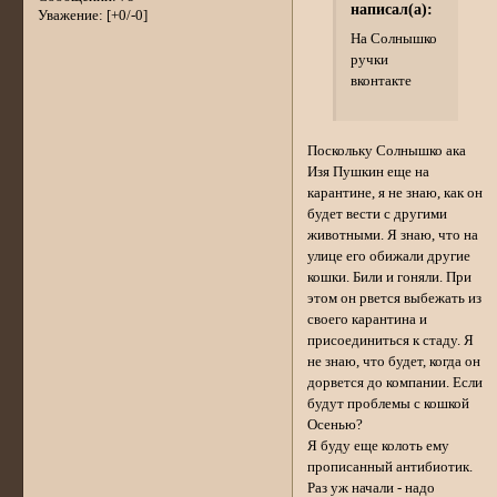
написал(а):
Уважение:
[+0/-0]
На Солнышко
ручки
вконтакте
Поскольку Солнышко ака
Изя Пушкин еще на
карантине, я не знаю, как он
будет вести с другими
животными. Я знаю, что на
улице его обижали другие
кошки. Били и гоняли. При
этом он рвется выбежать из
своего карантина и
присоединиться к стаду. Я
не знаю, что будет, когда он
дорвется до компании. Если
будут проблемы с кошкой
Осенью?
Я буду еще колоть ему
прописанный антибиотик.
Раз уж начали - надо