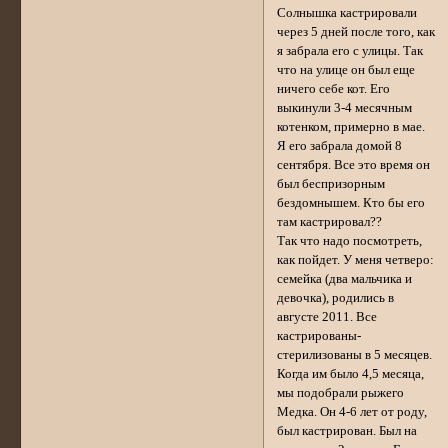
Солнышка кастрировали
через 5 дней после того, как
я забрала его с улицы. Так
что на улице он был еще
ничего себе кот. Его
выкинули 3-4 месячным
котенком, примерно в мае.
Я его забрала домой 8
сентября. Все это время он
был беспризорным
бездомнышем. Кто бы его
там кастрировал??
Так что надо посмотреть,
как пойдет. У меня четверо:
семейка (два мальчика и
девочка), родились в
августе 2011. Все
кастрированы-
стерилизованы в 5 месяцев.
Когда им было 4,5 месяца,
мы подобрали рыжего
Медка. Он 4-6 лет от роду,
был кастрирован. Был на