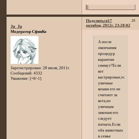
0
Поделиться
17
20
октября, 2012г. 23:28:02
Ju_Ju
Модератор СфинКо
А после
окончания
процедур
карантин
снимут?Если
Зарегистрирован
: 28 июля, 2011г.
кот
Сообщений:
4332
кастрирован,то
Уважение:
[+9/-1]
уличные
кошки его не
считают за
кота,по
уличным
законам его
следует
изгнать.Если
оба животных
в семье