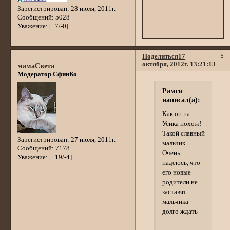
Зарегистрирован
: 28 июля, 2011г.
Сообщений:
5028
Уважение:
[+7/-0]
Поделиться
17
5
октября, 2012г. 13:21:13
мамаСвета
Модератор СфинКо
Рамси
написал(а):
Как он на
Усика похож!
Такой славный
Зарегистрирован
: 27 июля, 2011г.
мальчик
Сообщений:
7178
Очень
Уважение:
[+19/-4]
надеюсь, что
его новые
родители не
заставят
мальчика
долго ждать