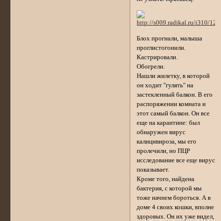
Блох прогнали, малыша
проглистогонили.
Кастрировали.
Обогрели.
Нашли жилетку, в которой
он ходит "гулять" на
застекленный балкон. В его
распоряжении комната и
этот самый балкон. Он все
еще на карантине: был
обнаружен вирус
калицивироза, мы его
пролечили, но ПЦР
исследование все еще вирус
показывает.
Кроме того, найдена
бактерия, с которой мы
тоже начнем бороться. А в
доме 4 своих кошки, вполне
здоровых. Он их уже видел,