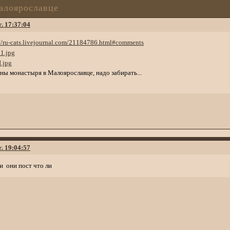
алоярославце
г. 17:37:04
://ru-cats.livejournal.com/21184786.html#comments
ны монастыря в Малоярославце, надо забирать...
г. 19:04:57
ли они пост что ли