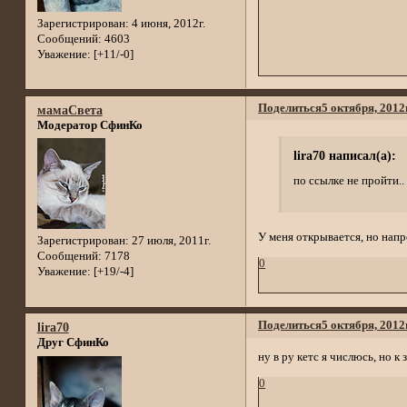
Зарегистрирован
: 4 июня, 2012г.
Сообщений:
4603
Уважение:
[+11/-0]
Поделиться
5 октября, 2012
мамаСвета
Модератор СфинКо
lira70 написал(а):
по ссылке не пройти..
У меня открывается, но напр
Зарегистрирован
: 27 июля, 2011г.
Сообщений:
7178
0
Уважение:
[+19/-4]
Поделиться
5 октября, 2012
lira70
Друг СфинКо
ну в ру кетс я числюсь, но 
0