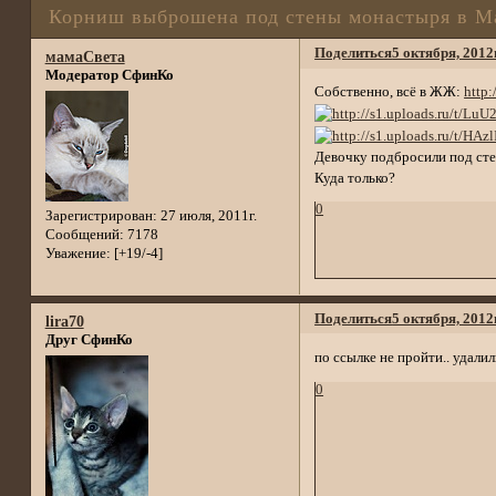
Корниш выброшена под стены монастыря в М
Поделиться
5 октября, 2012
мамаСвета
Модератор СфинКо
Собственно, всё в ЖЖ:
http
Девочку подбросили под сте
Куда только?
0
Зарегистрирован
: 27 июля, 2011г.
Сообщений:
7178
Уважение:
[+19/-4]
Поделиться
5 октября, 2012
lira70
Друг СфинКо
по ссылке не пройти.. удали
0