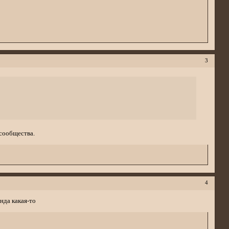
3
 сообщества.
4
нда какая-то