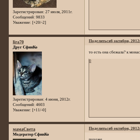
Зарегистрирован
: 27 июля, 2011г.
Сообщений:
9833
Уважение:
[+20/-2]
Поделиться
6 октября, 2012
lira70
Друг СфинКо
то есть она сбежала? к мона
0
Зарегистрирован
: 4 июня, 2012г.
Сообщений:
4603
Уважение:
[+11/-0]
Поделиться
6 октября, 2012
мамаСвета
Модератор СфинКо
похоже