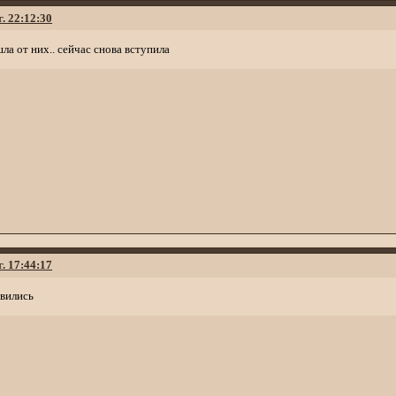
г. 22:12:30
шла от них.. сейчас снова вступила
г. 17:44:17
явились