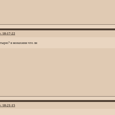
г. 18:17:22
стырю? в монахини что ли
г. 18:21:15