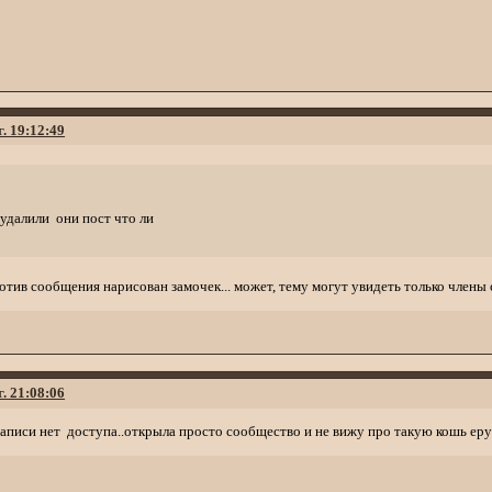
г. 19:12:49
 удалили они пост что ли
отив сообщения нарисован замочек... может, тему могут увидеть только члены
г. 21:08:06
к записи нет доступа..открыла просто сообщество и не вижу про такую кошь еру