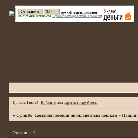
рублей Яндекс.Деньгами
на счет
41001979109253
(
СфинКо: Команда помощи сфинксам
)
Привет, Гость!
Войдите
или
зарегистрируйтесь
.
»
СфинКо: Команда помощи инопланетным кошкам
»
Нашли с
Страница:
1