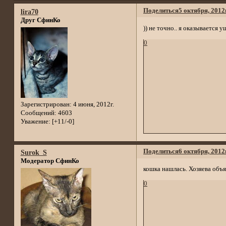
Поделиться
5 октября, 2012
lira70
Друг СфинКо
)) не точно.. я оказывается у
0
Зарегистрирован
: 4 июня, 2012г.
Сообщений:
4603
Уважение:
[+11/-0]
Поделиться
6 октября, 2012
Surok_S
Модератор СфинКо
кошка нашлась. Хозяева объ
0