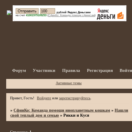
рублей Яндекс.Деньгами
на счет
41001979109253
(
СфинКо: Команда помощи сфинксам
)
Форум
Участники
Правила
Регистрация
Войт
Активные темы
Привет, Гость!
Войдите
или
зарегистрируйтесь
.
»
СфинКо: Команда помощи инопланетным кошкам
»
Нашли
свой теплый дом и семью
»
Рикки и Куся