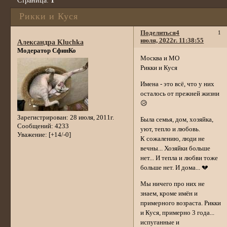
Страница:
1
Рикки и Куся
Поделиться
4
1
июля, 2022г. 11:38:55
Александра Kluchka
Модератор СфинКо
Москва и МО
Рикки и Куся
Имена - это всё, что у них
осталось от прежней жизни
😥
Зарегистрирован
: 28 июля, 2011г.
Была семья, дом, хозяйка,
Сообщений:
4233
уют, тепло и любовь.
Уважение:
[+14/-0]
К сожалению, люди не
вечны... Хозяйки больше
нет... И тепла и любви тоже
больше нет. И дома... 💔
Мы ничего про них не
знаем, кроме имён и
примерного возраста. Рикки
и Куся, примерно 3 года...
испуганные и