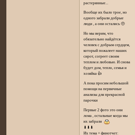
растерянные...
Вообще их было трое, но
одного забрали добрые
люди , а они остались 🥺
Но мы верим, что
обязательно найдётся
человек с добрым сердцем,
который пожалеет наших
сирот, согреет своим
теплом и любовью. И снова
будет дом, тепло, семья и
хозяйка 👍
А пока просим небольшой
помощи на первичные
анализы для прекрасной
парочки
Первые 2 фото это они
лома , остальные когда мы
их забрали
⬇⬇⬇
Их тема + финотчет: