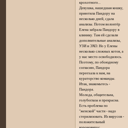
крохотного...
Девушка, нашедшая кошку,
приютила Пандору на
несколько дней, сдала
анализы. Потом волонтёр
Елена забрала Пандору в
клинику. Там ей сделали
дополнительные анализы,
УЗИ и ЭХО. Но у Елены
несколько сложных котов, а
у нас место освободилось.
Поэтому, по обоюдному
согласию, Пандора
переехала к нам, на
кураторство команды.
Итак, знакомьтесь -
Пандора.
Молода, общительна,
голубоглаза и прекрасна.
Есть проблема по
"женской" части - надо
стерилизовать. Из вирусов -
положительный
короновирус.