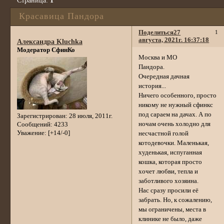
Страница:
1
Красавица Пандора
Поделиться
27
1
августа, 2021г. 16:37:18
Александра Kluchka
Модератор СфинКо
Москва и МО
Пандора.
Очередная дачная
история...
Ничего особенного, просто
никому не нужный сфинкс
под сараем на дачах. А по
Зарегистрирован
: 28 июля, 2011г.
ночам очень холодно для
Сообщений:
4233
Уважение:
[+14/-0]
несчастной голой
котодевочки. Маленькая,
худенькая, испуганная
кошка, которая просто
хочет любви, тепла и
заботливого хозяина.
Нас сразу просили её
забрать. Но, к сожалению,
мы ограничены, места в
клинике не было, даже