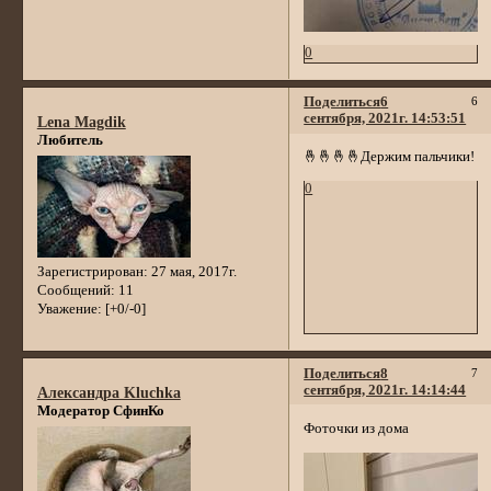
0
Поделиться
6
6
сентября, 2021г. 14:53:51
Lena Magdik
Любитель
🤞🤞🤞🤞Держим пальчики!
0
Зарегистрирован
: 27 мая, 2017г.
Сообщений:
11
Уважение:
[+0/-0]
Поделиться
8
7
сентября, 2021г. 14:14:44
Александра Kluchka
Модератор СфинКо
Фоточки из дома