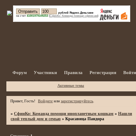
рублей Яндекс.Деньгами
на счет
41001979109253
(
СфинКо: Команда помощи сфинксам
)
Форум
Участники
Правила
Регистрация
Войт
Активные темы
Привет, Гость!
Войдите
или
зарегистрируйтесь
.
»
СфинКо: Команда помощи инопланетным кошкам
»
Нашли
свой теплый дом и семью
»
Красавица Пандора