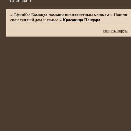
Страница:
1
»
СфинКо: Команда помощи инопланетным кошкам
»
Нашли
свой теплый дом и семью
»
Красавица Пандора
создать форум