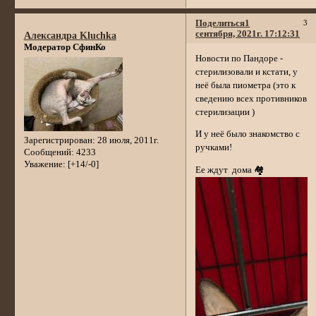
Поделиться
1
3
сентября, 2021г. 17:12:31
Александра Kluchka
Модератор СфинКо
Новости по Пандоре -
стерилизовали и кстати, у
неё была пиометра (это к
сведению всех противников
стерилизации )
И у неё было знакомство с
Зарегистрирован
: 28 июля, 2011г.
ручками!
Сообщений:
4233
Уважение:
[+14/-0]
Ее ждут дома 🏘