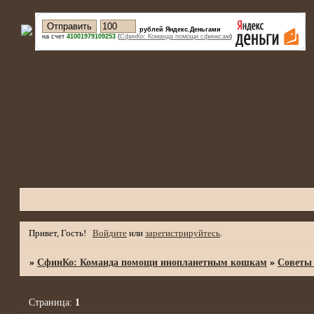
рублей Яндекс.Деньгами
на счет
41001979109253
(
СфинКо: Команда помощи сфинксам
)
Привет, Гость!
Войдите
или
зарегистрируйтесь
.
»
СфинКо: Команда помощи инопланетным кошкам
»
Советы
Страница:
1