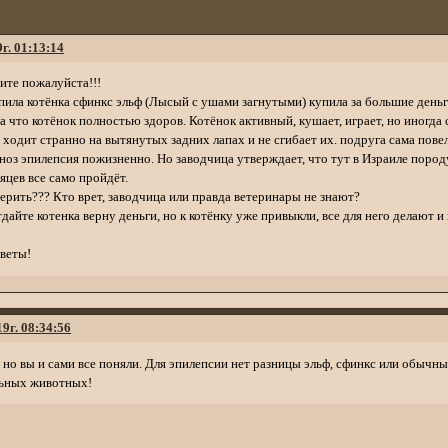
г. 01:13:14
ите пожалуйста!!!
пила котёнка сфинкс эльф (Лысый с ушами загнутыми) купила за большие деньги
а что котёнок полностью здоров. Котёнок активный, кушает, играет, но иногда с
 ходит странно на вытянутых задних лапах и не сгибает их. подруга сама повел
ноз эпилепсия пожизненно. Но заводчица утверждает, что тут в Израиле породу
сяцев все само пройдёт.
ерить??? Кто врет, заводчица или правда ветеринары не знают?
дайте котенка верну деньги, но к котёнку уже привыкли, все для него делают 
тветы!
19г. 08:34:56
 но вы и сами все поняли. Для эпилепсии нет разницы эльф, сфинкс или обычны
льных животных!