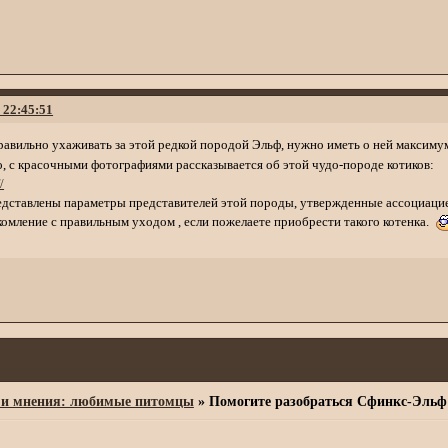
. 22:45:51
правильно ухаживать за этой редкой породой Эльф, нужно иметь о ней максим
о, с красочными фотографиями рассказывается об этой чудо-породе котиков:
/
редставлены параметры представителей этой породы, утвержденные ассоциаци
омление с правильным уходом , если пожелаете приобрести такого котенка.
 и мнения: любимые питомцы
»
Помогите разобраться Сфинкс-Эльф