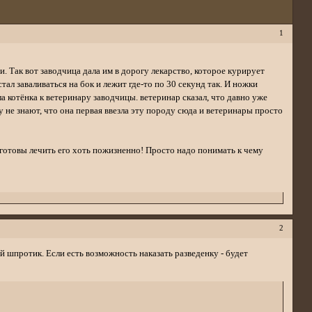
1
. Так вот заводчица дала им в дорогу лекарство, которое курирует
тал заваливаться на бок и лежит где-то по 30 секунд так. И ножки
а котёнка к ветеринару заводчицы. ветеринар сказал, что давно уже
 не знают, что она первая ввезла эту породу сюда и ветеринары просто
и готовы лечить его хоть пожизненно! Просто надо понимать к чему
2
й шпротик. Если есть возможность наказать разведенку - будет