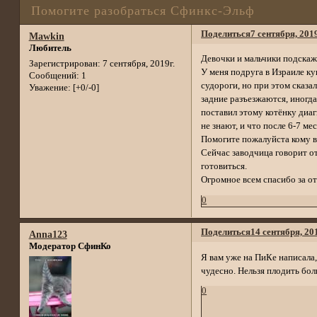
Помогите разобраться Сфинкс-Эльф
Поделиться
7 сентября, 2019
Mawkin
Любитель
Девочки и мальчики подскаж
Зарегистрирован
: 7 сентября, 2019г.
У меня подруга в Израиле ку
Сообщений:
1
судороги, но при этом сказал
Уважение:
[+0/-0]
задние разъезжаются, иногда
поставил этому котёнку диаг
не знают, и что после 6-7 ме
Помогите пожалуйста кому в
Сейчас заводчица говорит от
готовиться.
Огромное всем спасибо за о
0
Поделиться
14 сентября, 20
Anna123
Модератор СфинКо
Я вам уже на ПиКе написала,
чудесно. Нельзя плодить бо
0