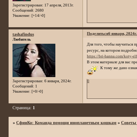
Зарегистрирован
: 17 апреля, 2013г.
Сообщений:
2680
Уважение:
[+14/-0]
Поделиться
6 января, 2024г
tashafindus
Любитель
Для того, чтобы научиться 
ресурс, на котором подробн
https://bri-hanna.com/koty-elf
В этом материале для вас п
К тому же дано ознак
0
Зарегистрирован
: 6 января, 2024г.
Сообщений:
1
Уважение:
[+0/-0]
Страница:
1
»
СфинКо: Команда помощи инопланетным кошкам
»
Советы