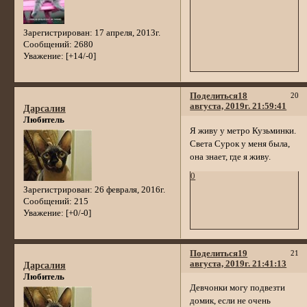
Зарегистрирован
: 17 апреля, 2013г.
Сообщений:
2680
Уважение:
[+14/-0]
Поделиться
18
20
августа, 2019г. 21:59:41
Дарсалия
Любитель
Я живу у метро Кузьминки.
Света Сурок у меня была,
она знает, где я живу.
0
Зарегистрирован
: 26 февраля, 2016г.
Сообщений:
215
Уважение:
[+0/-0]
Поделиться
19
21
августа, 2019г. 21:41:13
Дарсалия
Любитель
Девчонки могу подвезти
домик, если не очень