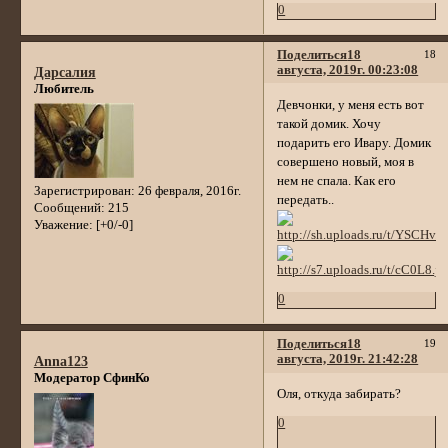
0
Поделиться
18
18
августа, 2019г. 00:23:08
Дарсалия
Любитель
Девчонки, у меня есть вот
такой домик. Хочу
подарить его Ивару. Домик
совершено новый, моя в
нем не спала. Как его
Зарегистрирован
: 26 февраля, 2016г.
передать..
Сообщений:
215
Уважение:
[+0/-0]
0
Поделиться
18
19
августа, 2019г. 21:42:28
Anna123
Модератор СфинКо
Оля, откуда забирать?
0