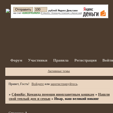
рублей Яндекс.Деньгами
на счет
41001979109253
(
СфинКо: Команда помощи сфинксам
)
Форум
Участники
Правила
Регистрация
Войт
Активные темы
Привет, Гость!
Войдите
или
зарегистрируйтесь
.
»
СфинКо: Команда помощи инопланетным кошкам
»
Нашли
свой теплый дом и семью
»
Ивар, наш великий викинг