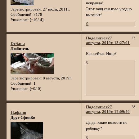
неправда!
Этот заяц сам кого угодно
Зарегистрирован
: 27 июля, 2011г.
Сообщений:
7178
выгонит!
Уважение:
[+19/-4]
0
Поделиться
27
27
августа, 2019г. 13:27:01
DrSana
Любитель
Как сейчас Ивар?
0
Зарегистрирован
: 8 августа, 2019г.
Сообщений:
1
Уважение:
[+0/-0]
Поделиться
27
28
августа, 2019г. 17:09:40
Нафаня
Друг СфинКо
Да,да, какие новости по
ребенку?
0