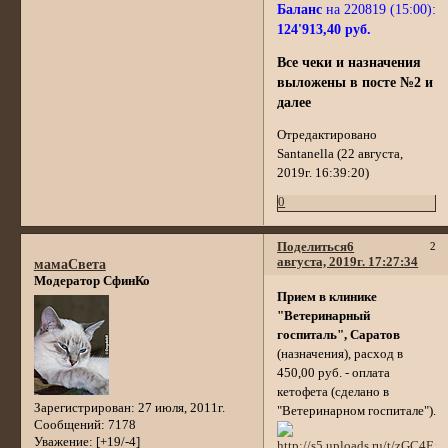
Баланс
на 220819 (15:00):
124'913,40 руб.
Все чеки и назначения
выложены в посте №2 и
далее
Отредактировано
Santanella (22 августа,
2019г. 16:39:20)
0
Поделиться
6
2
августа, 2019г. 17:27:34
мамаСвета
Модератор СфинКо
Прием в клинике
"Ветеринарный
госпиталь", Саратов
(назначения), расход в
450,00 руб. - оплата
кетофета (сделано в
Зарегистрирован
: 27 июля, 2011г.
"Ветеринарном госпитале").
Сообщений:
7178
Уважение:
[+19/-4]