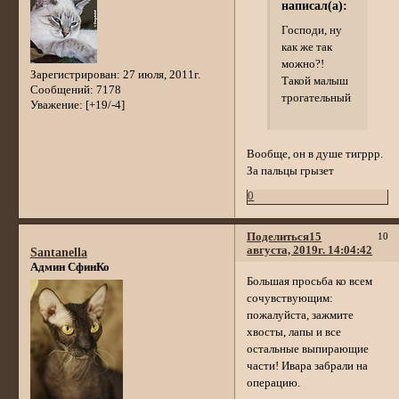
написал(а):
Господи, ну
как же так
можно?!
Зарегистрирован
: 27 июля, 2011г.
Такой малыш
Сообщений:
7178
трогательный
Уважение:
[+19/-4]
Вообще, он в душе тигррр.
За пальцы грызет
0
Поделиться
15
10
августа, 2019г. 14:04:42
Santanella
Админ СфинКо
Большая просьба ко всем
сочувствующим:
пожалуйста, зажмите
хвосты, лапы и все
остальные выпирающие
части! Ивара забрали на
операцию.