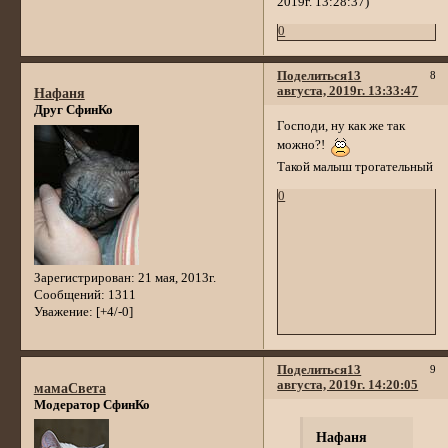
2019г. 13:28:37)
0
Поделиться
13
8
августа, 2019г. 13:33:47
Нафаня
Друг СфинКо
Господи, ну как же так
можно?!
Такой малыш трогательный
0
Зарегистрирован
: 21 мая, 2013г.
Сообщений:
1311
Уважение:
[+4/-0]
Поделиться
13
9
августа, 2019г. 14:20:05
мамаСвета
Модератор СфинКо
Нафаня