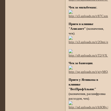
Чек за мильбемакс
.
Прием в клинике
"Алисавет"
(назначения,
чек).
Чек за банеоцин
.
Прием у Ягникова в
клинике
"ВетПрофАльянс"
(назначения, расшифровка
расходов, чек).