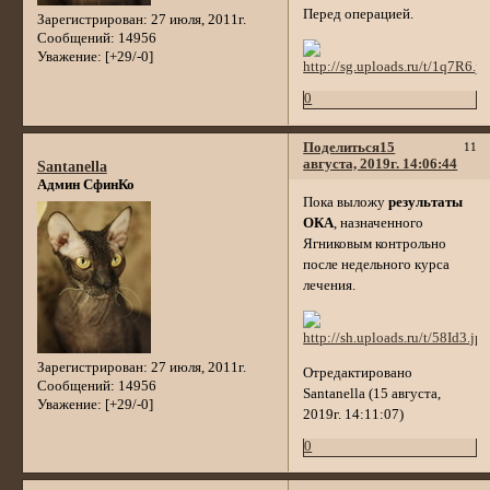
Перед операцией.
Зарегистрирован
: 27 июля, 2011г.
Сообщений:
14956
Уважение:
[+29/-0]
0
Поделиться
15
11
августа, 2019г. 14:06:44
Santanella
Админ СфинКо
Пока выложу
результаты
ОКА
, назначенного
Ягниковым контрольно
после недельного курса
лечения.
Зарегистрирован
: 27 июля, 2011г.
Отредактировано
Сообщений:
14956
Santanella (15 августа,
Уважение:
[+29/-0]
2019г. 14:11:07)
0