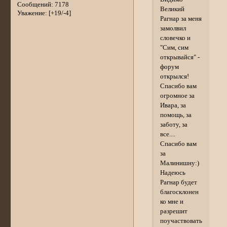
Сообщений:
7178
Великий
Уважение:
[+19/-4]
Рагнар за меня
замолвил
словечко и
"Сим, сим
открывайся" -
форум
открылся!
Спасибо вам
огромное за
Ивара, за
помощь, за
заботу, за
все....
Спасибо вам
за
Малинишну:)
Надеюсь
Рагнар будет
благосклонен
ко мне и
разрешит
поучаствовать