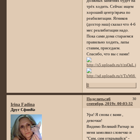
должных занятиях будет на
трёх ходить. Сейчас ищем
хороший центр/врача по
реабилитации. Ягников
(дохтор наш) сказал что 4-6
мес реалибитации надо.
Пока сами дома стараемся
правильно ходить, лапы
ставим, приседаем.
Спасибо, что вы с нами!
0
Поделиться
6
30
сентября, 2019г. 00:03:32
Irina Fadina
Друг СфинКо
Ура! Я снова с вами ,
девочки!
Видимо Великий Рагнар за
меня замолвил словечко и
"Сим, сим открывайся" -