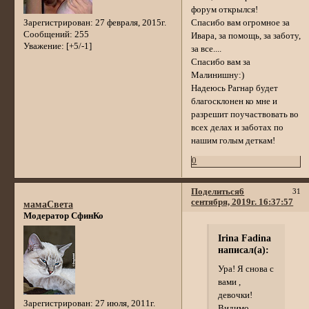
форум открылся!
Зарегистрирован
: 27 февраля, 2015г.
Спасибо вам огромное за
Сообщений:
255
Ивара, за помощь, за заботу,
Уважение:
[+5/-1]
за все....
Спасибо вам за
Малинишну:)
Надеюсь Рагнар будет
благосклонен ко мне и
разрешит поучаствовать во
всех делах и заботах по
нашим голым деткам!
0
Поделиться
6
31
сентября, 2019г. 16:37:57
мамаСвета
Модератор СфинКо
Irina Fadina
написал(а):
Ура! Я снова с
вами ,
девочки!
Зарегистрирован
: 27 июля, 2011г.
Видимо