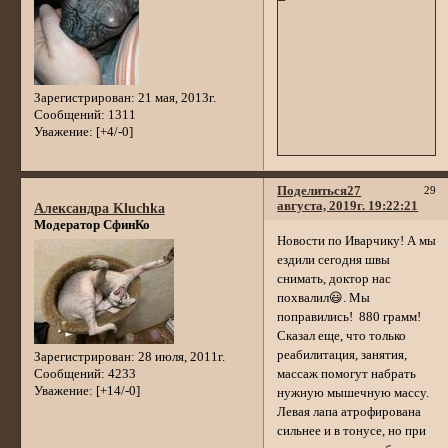
Зарегистрирован
: 21 мая, 2013г.
Сообщений:
1311
Уважение:
[+4/-0]
Поделиться
27
29
августа, 2019г. 19:22:21
Александра Kluchka
Модератор СфинКо
Новости по Иварчику! А мы
ездили сегодня швы
снимать, доктор нас
похвалил😃. Мы
поправились! 880 грамм!
Сказал еще, что только
реабилитация, занятия,
Зарегистрирован
: 28 июля, 2011г.
массаж помогут набрать
Сообщений:
4233
Уважение:
[+14/-0]
нужную мышечную массу.
Левая лапа атрофирована
сильнее и в тонусе, но при