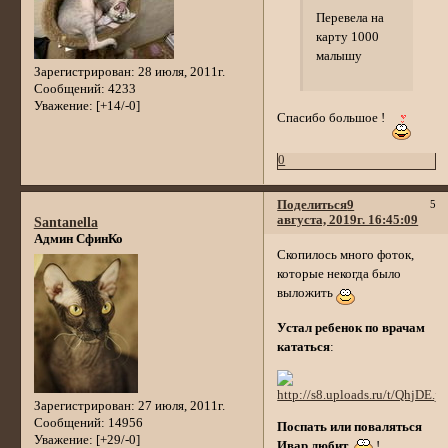
Перевела на
карту 1000
малышу
Зарегистрирован
: 28 июля, 2011г.
Сообщений:
4233
Уважение:
[+14/-0]
Спасибо большое !
0
Поделиться
9
5
августа, 2019г. 16:45:09
Santanella
Админ СфинКо
Скопилось много фоток,
которые некогда было
выложить
Устал ребенок по врачам
кататься
:
Зарегистрирован
: 27 июля, 2011г.
Сообщений:
14956
Поспать или поваляться
Уважение:
[+29/-0]
Ивар любит
!