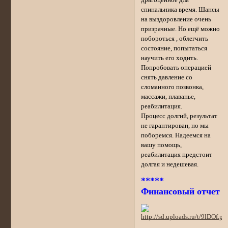
драгоценное для
спинальника время. Шансы
на выздоровление очень
призрачные. Но ещё можно
побороться , облегчить
состояние, попытаться
научить его ходить.
Попробовать операцией
снять давление со
сломанного позвонка,
массажи, плаванье,
реабилитация.
Процесс долгий, результат
не гарантирован, но мы
поборемся. Надеемся на
вашу помощь,
реабилитация предстоит
долгая и недешевая.
*****
Финансовый отчет