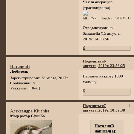
Чек за операцию
(+расшифровка)
Отредактировано
Santanella (15 августа,
2019г. 14:03:56)
0
Поделиться
6
3
августа, 2019г. 23:56:25
НаталияВ
Любитель
Перевела на карту 1000
Зарегистрирован
: 28 марта, 2017г.
малышу
Сообщений:
38
Уважение:
[+0/-0]
0
Поделиться
7
4
августа, 2019г. 10:59:38
Александра Kluchka
Модератор СфинКо
НаталияВ
написал(а):