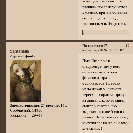
лейкоцитов мы считаем
правильным прислушаться
к мнению врача и оставить
его в стационаре под
постоянным наблюдением.
0
Поделиться
17
13
августа, 2019г. 15:29:07
Santanella
Админ СфинКо
Пока Ивар был в
стационаре, там у него
образовалась группа
фанатов из врачей и
ординаторов. Поэтому
мальчик как VIP-клиент
переехал в ординаторскую
на диван. С кого-то сняли
Зарегистрирован
: 27 июля, 2011г.
свитер и быстренько
Сообщений:
14956
вырезали теплое боди из
Уважение:
[+29/-0]
рукава. Настоящий сфинкс,
за сутки сел на шею целому
коллективу!