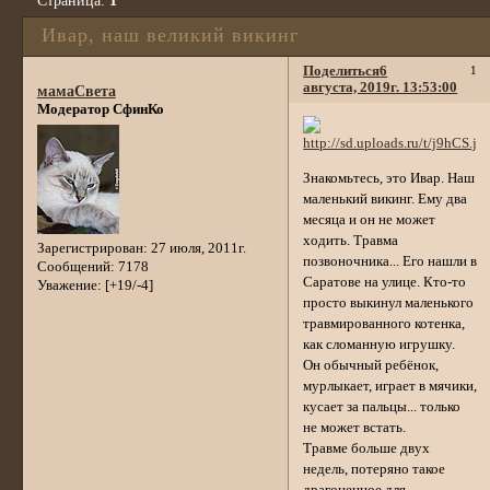
Страница:
1
Ивар, наш великий викинг
Поделиться
6
1
августа, 2019г. 13:53:00
мамаСвета
Модератор СфинКо
Знакомьтесь, это Ивар. Наш
маленький викинг. Ему два
месяца и он не может
ходить. Травма
Зарегистрирован
: 27 июля, 2011г.
позвоночника... Его нашли в
Сообщений:
7178
Саратове на улице. Кто-то
Уважение:
[+19/-4]
просто выкинул маленького
травмированного котенка,
как сломанную игрушку.
Он обычный ребёнок,
мурлыкает, играет в мячики,
кусает за пальцы... только
не может встать.
Травме больше двух
недель, потеряно такое