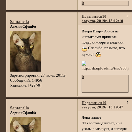
0
Поделиться
10
6
августа, 2019г. 13:12:10
Santanella
Админ СфинКо
Вчера Ивару Алиса из
инстаграмм привезла
подарки - корм и пеленки
Спасибо, прям то, что
нужно!
Зарегистрирован
: 27 июля, 2011г.
0
Сообщений:
14956
Уважение:
[+29/-0]
Поделиться
10
7
августа, 2019г. 13:19:47
Santanella
Админ СфинКо
Лена пишет:
"И хвостом двигает, и на
уколы реагирует, и сегодня