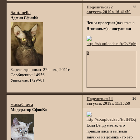
Поделиться
22
25
августа, 2019г. 16:41:59
Santanella
Админ СфинКо
Чек за
прозерин
(назначено
Ягниковым) и
инсулинки
.
0
Зарегистрирован
: 27 июля, 2011г.
Сообщений:
14956
Уважение:
[+29/-0]
Поделиться
24
26
августа, 2019г. 11:35:59
мамаСвета
Модератор СфинКо
Если Вы думаете, что
пришла лиса и выгнала
зайчика из домика - то это