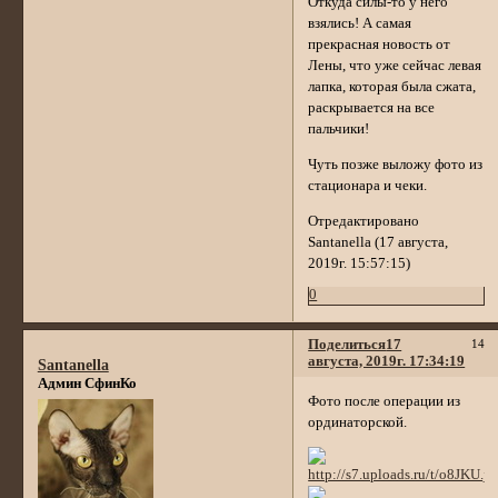
Откуда силы-то у него
взялись! А самая
прекрасная новость от
Лены, что уже сейчас левая
лапка, которая была сжата,
раскрывается на все
пальчики!
Чуть позже выложу фото из
стационара и чеки.
Отредактировано
Santanella (17 августа,
2019г. 15:57:15)
0
Поделиться
17
14
августа, 2019г. 17:34:19
Santanella
Админ СфинКо
Фото после операции из
ординаторской.