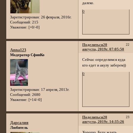
далеко.
0
Зарегистрирован
: 26 февраля, 2016г.
Сообщений:
215
Уважение:
[+0/-0]
Поделиться
20
22
августа, 2019г. 07:05:50
Anna123
Модератор СфинКо
Сейчас определимся куда
кто едет и акулу заберем))
0
Зарегистрирован
: 17 апреля, 2013г.
Сообщений:
2680
Уважение:
[+14/-0]
Поделиться
20
23
августа, 2019г. 14:35:26
Дарсалия
Любитель
Хорошо. Буду ждать.