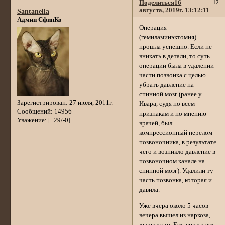
Поделиться
16
12
августа, 2019г. 13:12:11
Santanella
Админ СфинКо
Операция
(гемиламинэктомия)
прошла успешно. Если не
вникать в детали, то суть
операции была в удалении
части позвонка с целью
убрать давление на
спинной мозг (ранее у
Зарегистрирован
: 27 июля, 2011г.
Ивара, судя по всем
Сообщений:
14956
признакам и по мнению
Уважение:
[+29/-0]
врачей, был
компрессионный перелом
позвоночника, в результате
чего и возникло давление в
позвоночном канале на
спинной мозг). Удалили ту
часть позвонка, которая и
давила.
Уже вчера около 5 часов
вечера вышел из наркоза,
дышит сам. Ест, спит и ест