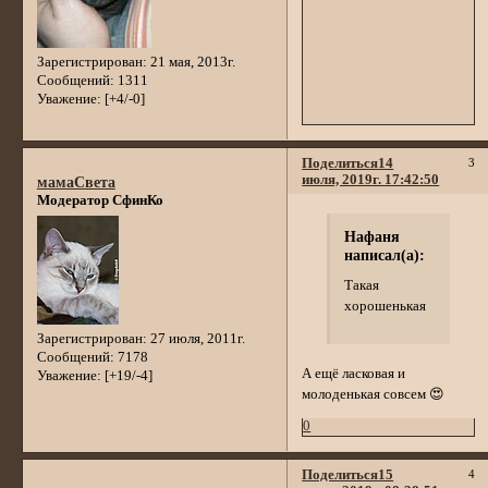
Зарегистрирован
: 21 мая, 2013г.
Сообщений:
1311
Уважение:
[+4/-0]
Поделиться
14
3
июля, 2019г. 17:42:50
мамаСвета
Модератор СфинКо
Нафаня
написал(а):
Такая
хорошенькая
Зарегистрирован
: 27 июля, 2011г.
Сообщений:
7178
А ещё ласковая и
Уважение:
[+19/-4]
молоденькая совсем 😍
0
Поделиться
15
4