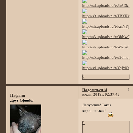
0
Поделиться
14
2
июля, 2019г. 02:37:43
Нафаня
Друг СфинКо
Лапулечка! Такая
хорошенькая!
0