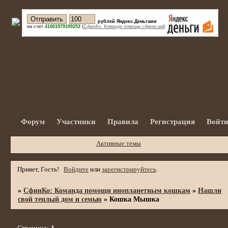
рублей Яндекс.Деньгами
на счет
41001979109253
(
СфинКо: Команда помощи сфинксам
)
Форум
Участники
Правила
Регистрация
Войт
Активные темы
Привет, Гость!
Войдите
или
зарегистрируйтесь
.
»
СфинКо: Команда помощи инопланетным кошкам
»
Нашли
свой теплый дом и семью
»
Кошка Мышка