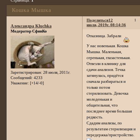
Страница:
1
Кошка Мышка
Поделиться
12
1
июля, 2019г. 08:14:36
Александра Kluchka
Модератор СфинКо
Отказница. Забрали
У нас новенькая. Кошка
Мышка. Маленькая,
серенькая, глазастенькая.
Отвезли в клинику для
сдачи анализов. Течка
Зарегистрирован
: 28 июля, 2011г.
затянулась, придётся
Сообщений:
4233
сначала разбираться и
Уважение:
[+14/-0]
только потом
стерилизовать. Девочка
молоденькая и
общительная, что
последнее время большая
редкость.
Сдадим анализы, по
результатам стерилизация и
передержка/пристройство.