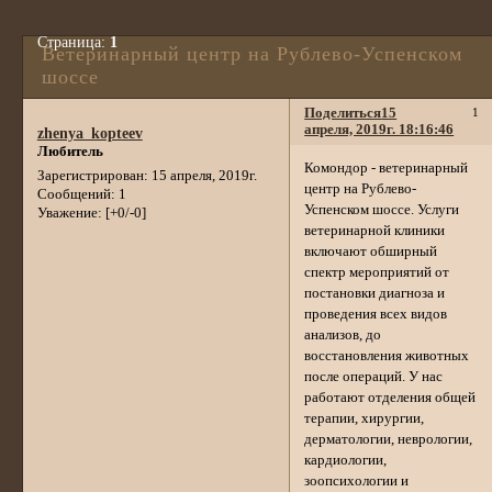
Страница:
1
Ветеринарный центр на Рублево-Успенском
шоссе
Поделиться
15
1
апреля, 2019г. 18:16:46
zhenya_kopteev
Любитель
Комондор - ветеринарный
Зарегистрирован
: 15 апреля, 2019г.
центр на Рублево-
Сообщений:
1
Успенском шоссе. Услуги
Уважение:
[+0/-0]
ветеринарной клиники
включают обширный
спектр мероприятий от
постановки диагноза и
проведения всех видов
анализов, до
восстановления животных
после операций. У нас
работают отделения общей
терапии, хирургии,
дерматологии, неврологии,
кардиологии,
зоопсихологии и