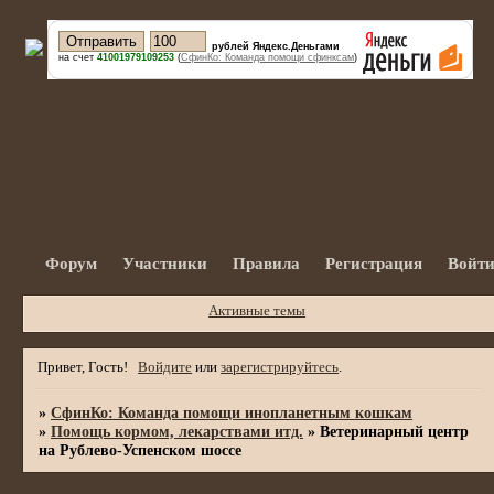
рублей Яндекс.Деньгами
на счет
41001979109253
(
СфинКо: Команда помощи сфинксам
)
Форум
Участники
Правила
Регистрация
Войт
Активные темы
Привет, Гость!
Войдите
или
зарегистрируйтесь
.
»
СфинКо: Команда помощи инопланетным кошкам
»
Помощь кормом, лекарствами итд.
»
Ветеринарный центр
на Рублево-Успенском шоссе