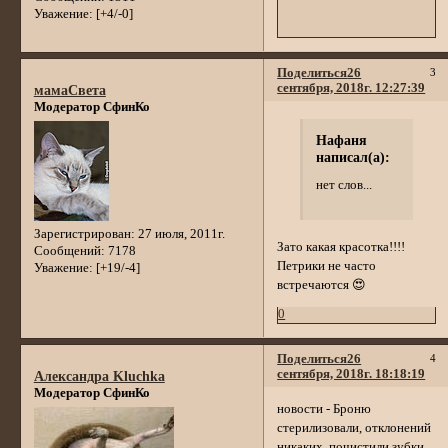
Уважение:
[+4/-0]
Поделиться
26
3
сентября, 2018г. 12:27:39
мамаСвета
Модератор СфинКо
Нафаня
написал(а):
нет слов...
Зарегистрирован
: 27 июля, 2011г.
Зато какая красотка!!!!
Сообщений:
7178
Петрики не часто
Уважение:
[+19/-4]
встречаются 😍
0
Поделиться
26
4
сентября, 2018г. 18:18:19
Александра Kluchka
Модератор СфинКо
новости - Броню
стерилизовали, отклонений
никаких, почистили зубки.