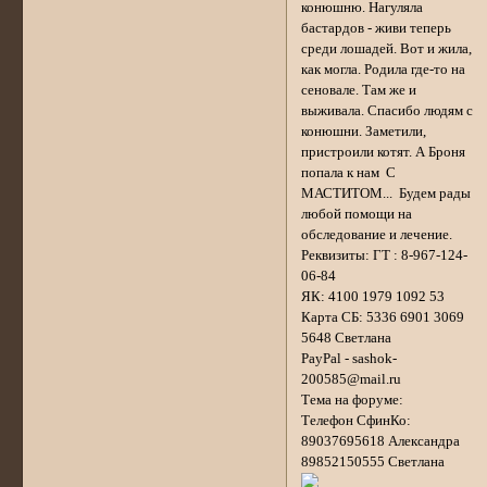
конюшню. Нагуляла
бастардов - живи теперь
среди лошадей. Вот и жила,
как могла. Родила где-то на
сеновале. Там же и
выживала. Спасибо людям с
конюшни. Заметили,
пристроили котят. А Броня
попала к нам С
МАСТИТОМ... Будем рады
любой помощи на
обследование и лечение.
Реквизиты: ГТ : 8-967-124-
06-84
ЯК: 4100 1979 1092 53
Карта СБ: 5336 6901 3069
5648 Светлана
PayPal - sashok-
200585@mail.ru
Тема на форуме:
Телефон СфинКо:
89037695618 Александра
89852150555 Светлана