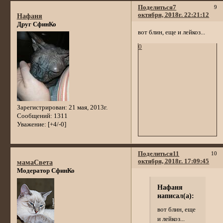
Поделиться
7
9
октября, 2018г. 22:21:12
Нафаня
Друг СфинКо
вот блин, еще и лейкоз...
0
Зарегистрирован
: 21 мая, 2013г.
Сообщений:
1311
Уважение:
[+4/-0]
Поделиться
11
10
октября, 2018г. 17:09:45
мамаСвета
Модератор СфинКо
Нафаня
написал(а):
вот блин, еще
и лейкоз...