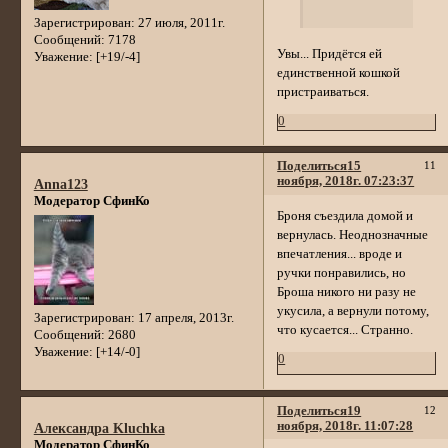
Зарегистрирован
: 27 июля, 2011г.
Сообщений:
7178
Увы... Придётся ей
Уважение:
[+19/-4]
единственной кошкой
пристраиваться.
0
Поделиться
15
11
ноября, 2018г. 07:23:37
Anna123
Модератор СфинКо
Броня съездила домой и
вернулась. Неоднозначные
впечатления... вроде и
ручки понравились, но
Броша никого ни разу не
укусила, а вернули потому,
Зарегистрирован
: 17 апреля, 2013г.
что кусается... Странно.
Сообщений:
2680
Уважение:
[+14/-0]
0
Поделиться
19
12
ноября, 2018г. 11:07:28
Александра Kluchka
Модератор СфинКо