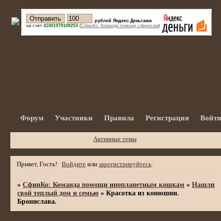
рублей Яндекс.Деньгами
на счет
41001979109253
(
СфинКо: Команда помощи сфинксам
)
Форум
Участники
Правила
Регистрация
Войт
Активные темы
Привет, Гость!
Войдите
или
зарегистрируйтесь
.
»
СфинКо: Команда помощи инопланетным кошкам
»
Нашли
свой теплый дом и семью
»
Красотка из конюшни.
Бронислава.