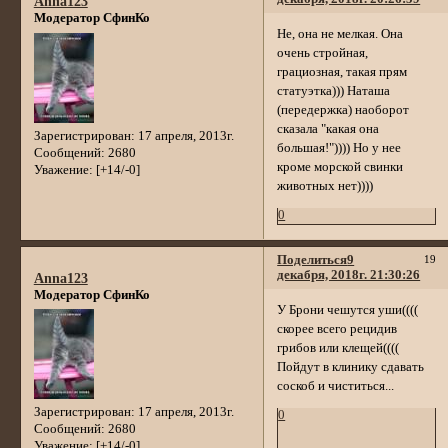
Anna123
Модератор СфинКо
Не, она не мелкая. Она
очень стройная,
грациозная, такая прям
статуэтка))) Наташа
(передержка) наоборот
сказала "какая она
Зарегистрирован
: 17 апреля, 2013г.
большая!")))) Но у нее
Сообщений:
2680
кроме морской свинки
Уважение:
[+14/-0]
животных нет))))
0
Поделиться
9
19
декабря, 2018г. 21:30:26
Anna123
Модератор СфинКо
У Брони чешутся уши((((
скорее всего рецидив
грибов или клещей((((
Пойдут в клинику сдавать
соскоб и чиститься...
Зарегистрирован
: 17 апреля, 2013г.
0
Сообщений:
2680
Уважение:
[+14/-0]