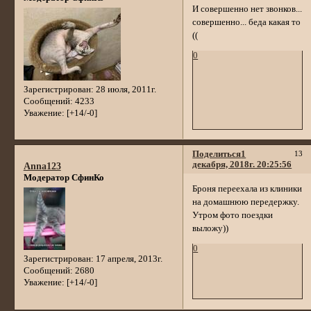
И совершенно нет звонков...
совершенно... беда какая то
((
0
Зарегистрирован
: 28 июля, 2011г.
Сообщений:
4233
Уважение:
[+14/-0]
Поделиться
1
13
декабря, 2018г. 20:25:56
Anna123
Модератор СфинКо
Броня переехала из клиники
на домашнюю передержку.
Утром фото поездки
выложу))
0
Зарегистрирован
: 17 апреля, 2013г.
Сообщений:
2680
Уважение:
[+14/-0]