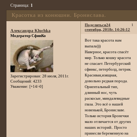
Страница:
1
Красотка из конюшни. Бронислава.
Поделиться
24
1
сентября, 2018г. 14:26:12
Александра Kluchka
Модератор СфинКо
Вот така красота нам
выпала)))
Наверное, красота спасёт
мир. Только кошку красота
не спасает. Петербургский
сфинкс, петерболд, петрик.
Красивая,изящная,
Зарегистрирован
: 28 июля, 2011г.
довольно редкая порода.
Сообщений:
4233
Уважение:
[+14/-0]
Ориентальный тип,
длинный нос, чуть
раскосые, миндалевидные
глаза. Это всё о нашей
новенькой, Брониславе.
Только история Бронечки
мало отличается от других
наших историй.. Просто
принесли беременную на