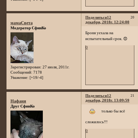
Поделиться
12
20
декабря, 2018г. 12:24:00
мамаСвета
Модератор СфинКо
Броня уехала на
испытательный срок. 😍
0
Зарегистрирован
: 27 июля, 2011г.
Сообщений:
7178
Уважение:
[+19/-4]
Поделиться
12
21
декабря, 2018г. 13:09:59
Нафаня
Друг СфинКо
только бы всё
сложилось!!!
0