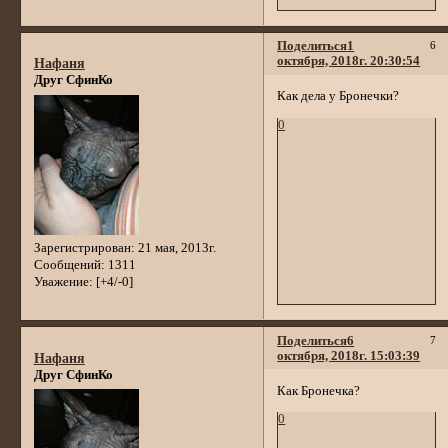
Поделиться
1
6
октября, 2018г. 20:30:54
Нафаня
Друг СфинКо
Как дела у Бронечки?
0
Зарегистрирован
: 21 мая, 2013г.
Сообщений:
1311
Уважение:
[+4/-0]
Поделиться
6
7
октября, 2018г. 15:03:39
Нафаня
Друг СфинКо
Как Бронечка?
0