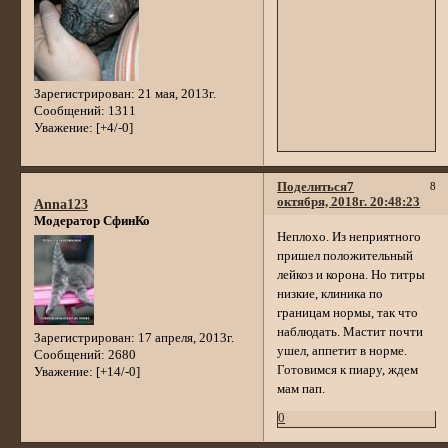
Зарегистрирован
: 21 мая, 2013г.
Сообщений:
1311
Уважение:
[+4/-0]
Поделиться
7
8
октября, 2018г. 20:48:23
Anna123
Модератор СфинКо
Неплохо. Из неприятного
пришел положительный
лейкоз и корона. Но титры
низкие, клиника по
границам нормы, так что
наблюдать. Мастит почти
Зарегистрирован
: 17 апреля, 2013г.
ушел, аппетит в норме.
Сообщений:
2680
Готовимся к пиару, ждем
Уважение:
[+14/-0]
мам пап.
0