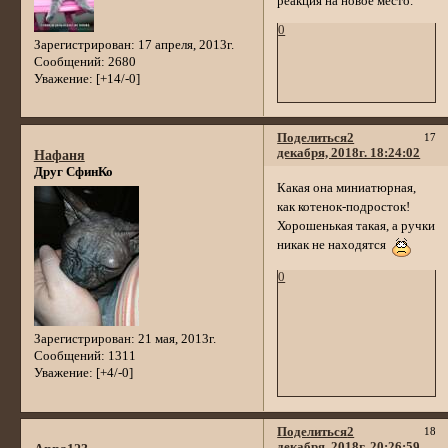
реакция на новое место.
0
Зарегистрирован
: 17 апреля, 2013г.
Сообщений:
2680
Уважение:
[+14/-0]
Поделиться
2
17
декабря, 2018г. 18:24:02
Нафаня
Друг СфинКо
Какая она миниатюрная,
как котенок-подросток!
Хорошенькая такая, а ручки
никак не находятся
0
Зарегистрирован
: 21 мая, 2013г.
Сообщений:
1311
Уважение:
[+4/-0]
Поделиться
2
18
декабря, 2018г. 20:26:59