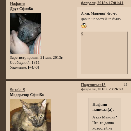
февраля, 2018г. 17:01:41
Нафаня
Друг СфинКо
А как Маноня? Что-то
давно новостей не было
0
Зарегистрирован
: 21 мая, 2013г.
Сообщений:
1311
Уважение:
[+4/-0]
Поделиться
13
13
февраля, 2018г. 23:26:53
Surok_S
Модератор СфинКо
Нафаня
написал(а):
А как Маноня?
Что-то давно
новостей не