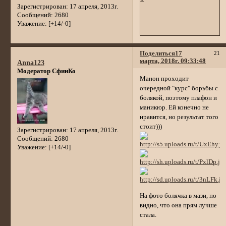
Зарегистрирован
: 17 апреля, 2013г.
Сообщений:
2680
Уважение:
[+14/-0]
Поделиться
17
21
марта, 2018г. 09:33:48
Anna123
Модератор СфинКо
Манон проходит
очередной "курс" борьбы с
болякой, поэтому плафон и
маникюр. Ей конечно не
нравится, но результат того
стоит)))
Зарегистрирован
: 17 апреля, 2013г.
Сообщений:
2680
Уважение:
[+14/-0]
На фото болячка в мази, но
видно, что она прям лучше
стала.