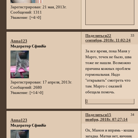
Зарегистрирован
: 21 мая, 2013г.
Сообщений:
1311
Уважение:
[+4/-0]
Поделиться
22
33
сентября, 2018г. 11:02:24
Anna123
Модератор СфинКо
За все время, пока Маня у
Марго, течек не было, шва
тоже не нашли. Возможно
причина кожных проблем
гормональная. Надо
"открывать" смотреть что
Зарегистрирован
: 17 апреля, 2013г.
там. Марго с оказией
Сообщений:
2680
обещала помочь.
Уважение:
[+14/-0]
0
Поделиться
15
34
ноября, 2018г. 07:27:14
Anna123
Модератор СфинКо
Ох, Манон и впрямь - кошка
загадка. Матки нет, яичник