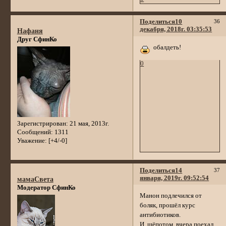
Поделиться
10
36
декабря, 2018г. 03:35:53
Нафаня
Друг СфинКо
обалдеть!
0
Зарегистрирован
: 21 мая, 2013г.
Сообщений:
1311
Уважение:
[+4/-0]
Поделиться
14
37
января, 2019г. 09:52:54
мамаСвета
Модератор СфинКо
Манон подлечился от
боляк, прошёл курс
антибиотиков.
И, шёпотом, вчера поехал