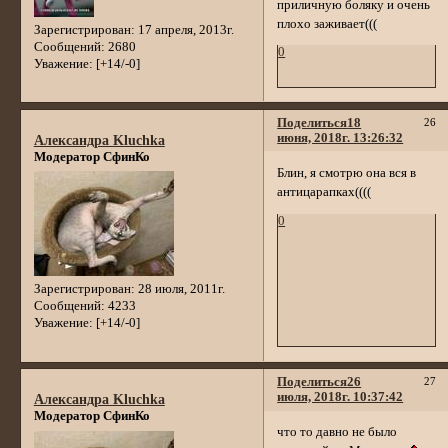
приличную боляку и очень
плохо заживает(((
Зарегистрирован
: 17 апреля, 2013г.
Сообщений:
2680
0
Уважение:
[+14/-0]
Поделиться
18
26
июня, 2018г. 13:26:32
Александра Kluchka
Модератор СфинКо
Блин, я смотрю она вся в
антицарапках((((
0
Зарегистрирован
: 28 июля, 2011г.
Сообщений:
4233
Уважение:
[+14/-0]
Поделиться
26
27
июля, 2018г. 10:37:42
Александра Kluchka
Модератор СфинКо
что то давно не было