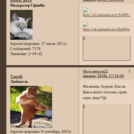
мамаСвета
Модератор СфинКо
0
Зарегистрирован
: 27 июля, 2011г.
Сообщений:
7178
Уважение:
[+19/-4]
Поделиться
22
3
января, 2018г. 17:14:58
ТаняК
Любитель
Малышка, бедная. Как на
Бакса моего похожа, прям
одно лицо!!)))
0
Зарегистрирован
: 6 сентября, 2015г.