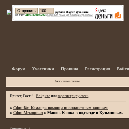
рублей Яндекс.Деньгами
на счет
41001979109253
(
СфинКо: Команда помощи сфинксам
)
Форум
Участники
Правила
Регистрация
Войт
Активные темы
Привет, Гость!
Войдите
или
зарегистрируйтесь
.
»
СфинКо: Команда помощи инопланетным кошкам
»
СфинМемориал
»
Манон. Кошка в подъезде в Кузьминках.