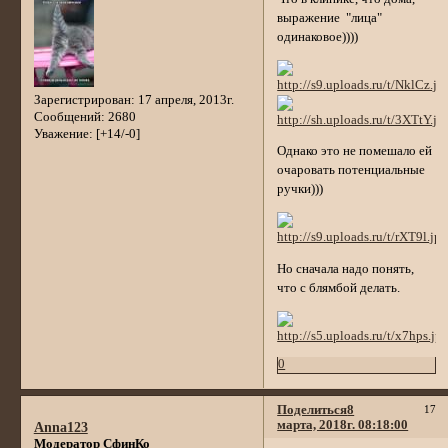
выражение "лица"
одинаковое))))
Зарегистрирован
: 17 апреля, 2013г.
Сообщений:
2680
Уважение:
[+14/-0]
Однако это не помешало ей
очаровать потенциальные
ручки)))
Но сначала надо понять,
что с блямбой делать.
0
Поделиться
8
17
марта, 2018г. 08:18:00
Anna123
Модератор СфинКо