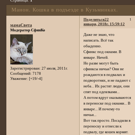
Страница:
1
Манон. Кошка в подъезде в Кузьминках.
Поделиться
22
1
января, 2018г. 15:59:12
мамаСвета
Модератор СфинКо
Даже не знаю, что
написать. Всё так
обыденно.
Сфинкс под окнами. В
январе. Ничей.
Но разве могут быть
Зарегистрирован
: 27 июля, 2011г.
сфинксы ничьи? Они не
Сообщений:
7178
рождаются в подвалах и
Уважение:
[+19/-4]
подворотнях, и не падают с
неба... Их растят люди, они
спят под одеялками...
А потом вдруг оказываются
в переноске под окнами... В
январе... И почему-то
ничьи...
Вот так просто. Посадили в
переноску и отнесли к
подвалу, где кошек кормят.