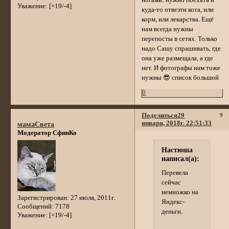
Уважение:
[+19/-4]
куда-то отвезти кота, или
корм, или лекарства. Ещё
нам всегда нужны
перепосты в сетях. Только
надо Сашу спрашивать, где
она уже размещала, а где
нет. И фотографы нам тоже
нужны 😎 список большой
0
Поделиться
29
9
января, 2018г. 22:51:33
мамаСвета
Модератор СфинКо
Настюша
написал(а):
Перевела
сейчас
немножко на
Зарегистрирован
: 27 июля, 2011г.
Яндекс-
Сообщений:
7178
деньги.
Уважение:
[+19/-4]