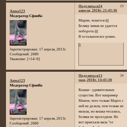
Поделиться
24
23
апреля, 2018г. 21:45:36
Anna123
Модератор СфинКо
Марин, чешется (((
Боляку никак не удается
побороть (((
В остальном все ровно.
0
Зарегистрирован
: 17 апреля, 2013г.
Сообщений:
2680
Уважение:
[+14/-0]
Поделиться
13
24
мая, 2018г. 14:45:30
Anna123
Модератор СфинКо
Кошки - удивительные
существа. Вот например
Манон, чего только Марго с
ней не делала, чем только не
мазала, но кошка чесалась,
боляка не проходила. Но
Зарегистрирован
: 17 апреля, 2013г.
вот приехала мазь "от
Сообщений:
2680