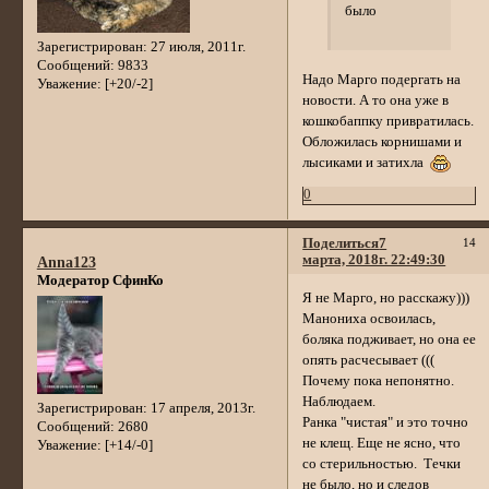
было
Зарегистрирован
: 27 июля, 2011г.
Сообщений:
9833
Надо Марго подергать на
Уважение:
[+20/-2]
новости. А то она уже в
кошкобаппку привратилась.
Обложилась корнишами и
лысиками и затихла
0
Поделиться
7
14
марта, 2018г. 22:49:30
Anna123
Модератор СфинКо
Я не Марго, но расскажу)))
Манониха освоилась,
боляка подживает, но она ее
опять расчесывает (((
Почему пока непонятно.
Наблюдаем.
Зарегистрирован
: 17 апреля, 2013г.
Ранка "чистая" и это точно
Сообщений:
2680
не клещ. Еще не ясно, что
Уважение:
[+14/-0]
со стерильностью. Течки
не было, но и следов