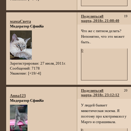
Поделиться
8
19
марта, 2018г. 21:08:40
мамаСвета
Модератор СфинКо
Что же с пятном делать?
Непонятно, что это может
быть..
0
Зарегистрирован
: 27 июля, 2011г.
Сообщений:
7178
Уважение:
[+19/-4]
Поделиться
8
20
марта, 2018г. 23:12:12
Anna123
Модератор СфинКо
У людей бывает
микотическая экзема. Я
поэтому про клотримазол у
Марго и спрашивала.
0