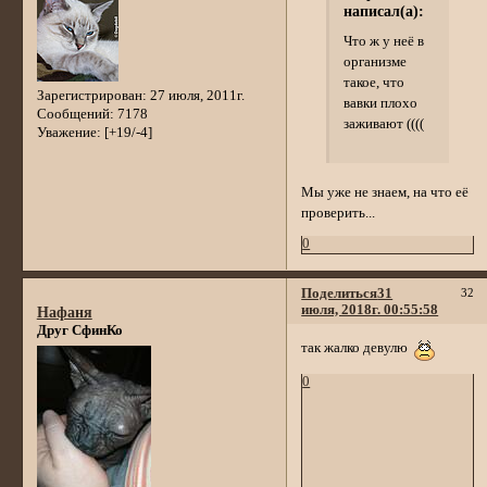
написал(а):
Что ж у неё в
организме
такое, что
Зарегистрирован
: 27 июля, 2011г.
вавки плохо
Сообщений:
7178
заживают ((((
Уважение:
[+19/-4]
Мы уже не знаем, на что её
проверить...
0
Поделиться
31
32
июля, 2018г. 00:55:58
Нафаня
Друг СфинКо
так жалко девулю
0