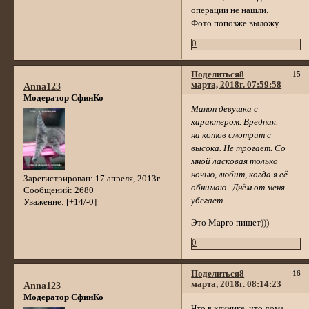
операции не нашли.
Фото попозже выложу
0
Поделиться
8
15
марта, 2018г. 07:59:58
Anna123
Модератор СфинКо
Манон девушка с
характером. Вредная.
на котов смотрит с
высока. Не трогает. Со
мной ласковая только
ночью, любит, когда я её
Зарегистрирован
: 17 апреля, 2013г.
обнимаю. Днём от меня
Сообщений:
2680
убегает.
Уважение:
[+14/-0]
Это Марго пишет)))
0
Поделиться
8
16
марта, 2018г. 08:14:23
Anna123
Модератор СфинКо
Что в клинике, что дома,