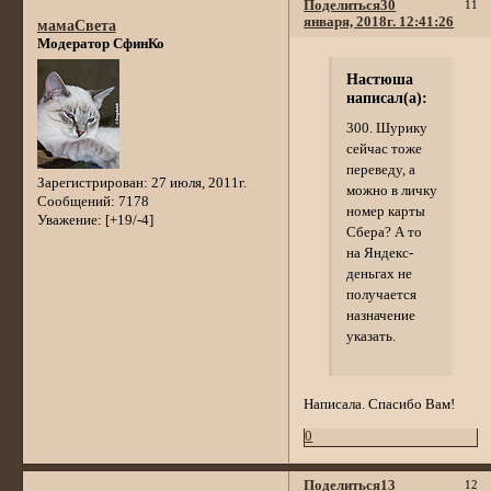
Поделиться
30
11
января, 2018г. 12:41:26
мамаСвета
Модератор СфинКо
Настюша
написал(а):
300. Шурику
сейчас тоже
переведу, а
Зарегистрирован
: 27 июля, 2011г.
можно в личку
Сообщений:
7178
номер карты
Уважение:
[+19/-4]
Сбера? А то
на Яндекс-
деньгах не
получается
назначение
указать.
Написала. Спасибо Вам!
0
Поделиться
13
12