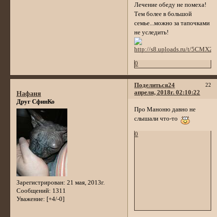
Лечение обеду не помеха!
Тем более в большой
семье...можно за тапочками
не уследить!
0
Поделиться
24
22
апреля, 2018г. 02:10:22
Нафаня
Друг СфинКо
Про Маноню давно не
слышали что-то
0
Зарегистрирован
: 21 мая, 2013г.
Сообщений:
1311
Уважение:
[+4/-0]