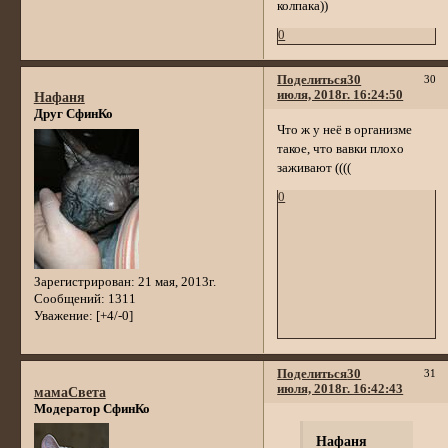
колпака))
0
Поделиться
30
30
июля, 2018г. 16:24:50
Нафаня
Друг СфинКо
Что ж у неё в организме
такое, что вавки плохо
заживают ((((
0
Зарегистрирован
: 21 мая, 2013г.
Сообщений:
1311
Уважение:
[+4/-0]
Поделиться
30
31
июля, 2018г. 16:42:43
мамаСвета
Модератор СфинКо
Нафаня