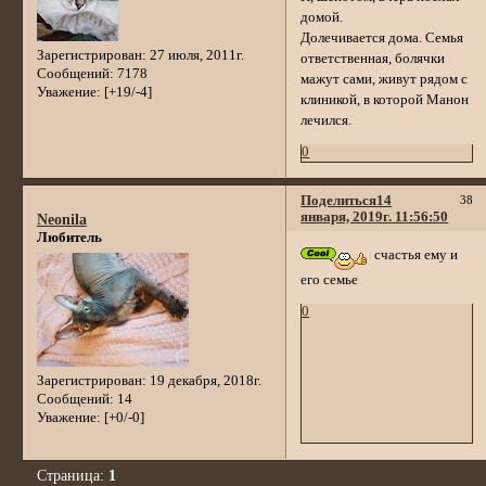
домой.
Долечивается дома. Семья
Зарегистрирован
: 27 июля, 2011г.
ответственная, болячки
Сообщений:
7178
мажут сами, живут рядом с
Уважение:
[+19/-4]
клиникой, в которой Манон
лечился.
0
Поделиться
14
38
января, 2019г. 11:56:50
Neonila
Любитель
счастья ему и
его семье
0
Зарегистрирован
: 19 декабря, 2018г.
Сообщений:
14
Уважение:
[+0/-0]
Страница:
1