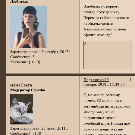
Любитель
Влюбилась с первого
взгляда в эту девочку...
Перевела сейчас немножко
на Яндекс-деньги.
А как еще можно помочь
сфинкс-команде?
0
Зарегистрирован
: 6 октября, 2017г.
Сообщений:
5
Уважение:
[+0/-0]
Поделиться
29
8
января, 2018г. 17:39:33
мамаСвета
Модератор СфинКо
О, можно по-разному
помочь 😍 можно взять
кого-нибудь на передержку.
Иногда кому-то из
подопечных нужен
лечебный корм. Иногда нам
Зарегистрирован
: 27 июля, 2011г.
нужна помощь руками-
Сообщений:
7178
ногами: нужно поехать и