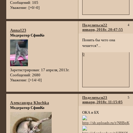
Сообщений:
105
Уважение:
[+0/-0]
Поделиться
22
4
января, 2018г. 20:47:55
Anna123
Модератор СфинКо
Понять бы чего она
чешется?...
0
Зарегистрирован
: 17 апреля, 2013г.
Сообщений:
2680
Уважение:
[+14/-0]
Поделиться
23
5
января, 2018г. 11:15:05
Александра Kluchka
Модератор СфинКо
ОКА и БХ