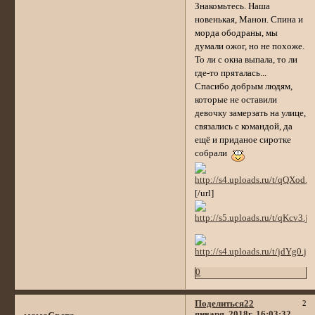
Знакомьтесь. Наша
новенькая, Манон. Спина и
морда ободраны, мы
думали ожог, но не похоже.
То ли с окна выпала, то ли
где-то пряталась...
Спасибо добрым людям,
которые не оставили
девочку замерзать на улице,
связались с командой, да
ещё и приданое сиротке
собрали
[/url]
0
Поделиться
22
2
января, 2018г. 16:03:32