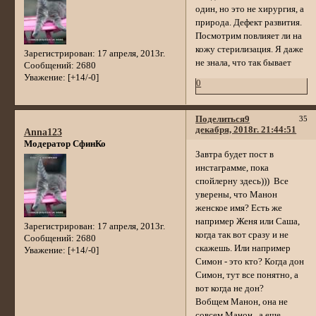
один, но это не хирургия, а
природа. Дефект развития.
Посмотрим повлияет ли на
кожу стерилизация. Я даже
Зарегистрирован
: 17 апреля, 2013г.
не знала, что так бывает
Сообщений:
2680
Уважение:
[+14/-0]
0
Поделиться
9
35
декабря, 2018г. 21:44:51
Anna123
Модератор СфинКо
Завтра будет пост в
инстаграмме, пока
спойлерну здесь))) Все
уверены, что Манон
женское имя? Есть же
например Женя или Саша,
Зарегистрирован
: 17 апреля, 2013г.
когда так вот сразу и не
Сообщений:
2680
скажешь. Или например
Уважение:
[+14/-0]
Симон - это кто? Когда дон
Симон, тут все понятно, а
вот когда не дон?
Вобщем Манон, она не
совсем Манон...а еще