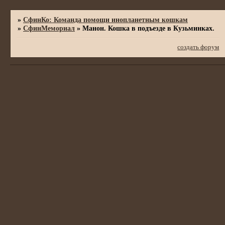
»
СфинКо: Команда помощи инопланетным кошкам
»
СфинМемориал
»
Манон. Кошка в подъезде в Кузьминках.
создать форум