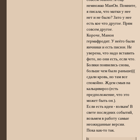
немножко МанОн. Помните,
я писала, что матки у нее
нет и не было? Зато у нее
есть кое что другое. Прям
совсем другое.
Короче, Манон
гермафродит. У неёго были
яичники и есть писюн. Не
уверена, что надо вставить
фото, но они есть, если что.
Боляки появились снова,
больше чем было раньше(((
сдали кровь, но там все
спокойно. Ждем смыв на
кальцивироз (есть
предположение, что это
может быть он.).
Если есть идеи - вэлкам! В
свете последних событий,
возьмем в работу самые
неожиданные версии.
Пока как-то так.
0