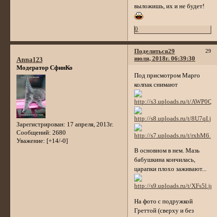
выложишь, их и не будет!
0
Поделиться
29
29
июля, 2018г. 06:39:30
Anna123
Модератор СфинКо
Под присмотром Марго
колпак снимают
Зарегистрирован
: 17 апреля, 2013г.
Сообщений:
2680
Уважение:
[+14/-0]
В основном в нем. Мазь
бабушкина кончилась,
царапки плохо заживают...
На фото с подружкой
Греттой (сверху и без