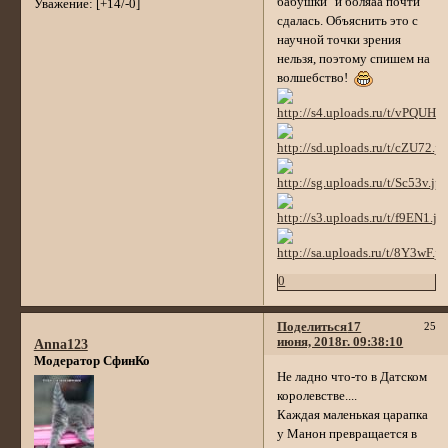
бабушки" и боляаа почти
Уважение:
[+14/-0]
сдалась. Объяснить это с
научной точки зрения
нельзя, поэтому спишем на
волшебство!
0
Поделиться
17
25
июня, 2018г. 09:38:10
Anna123
Модератор СфинКо
Не ладно что-то в Датском
королевстве....
Каждая маленькая царапка
у Манон превращается в