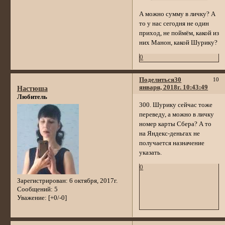
А можно сумму в личку? А
то у нас сегодня не один
приход, не поймём, какой из
них Манон, какой Шурику?
0
Поделиться
30
10
января, 2018г. 10:43:49
Настюша
Любитель
300. Шурику сейчас тоже
переведу, а можно в личку
номер карты Сбера? А то
на Яндекс-деньгах не
получается назначение
указать.
0
Зарегистрирован
: 6 октября, 2017г.
Сообщений:
5
Уважение:
[+0/-0]