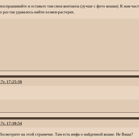
оспрашивайте и оставьте там свои контакты (лучше с фото кошки). К нам ч
 раз так удавалось найти хозяев-растерях.
17г. 17:25:30
17г. 17:30:54
осмотрите на этой страничке. Там есть инфа о найденной кошке. Не Ваша?