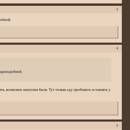
3
добной.
4
авдоподобной.
ить, возможно напугана была. Тут только еду пробовать оставлять у
5