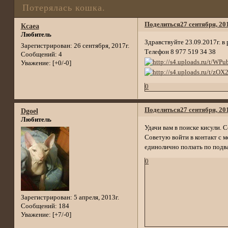
Потерялась кошка.
Поделиться
27 сентября, 20
Ксаеа
Любитель
Здравствуйте 23.09.2017г. в
Зарегистрирован
: 26 сентября, 2017г.
Телефон 8 977 519 34 38
Сообщений:
4
Уважение:
[+0/-0]
0
Поделиться
27 сентября, 20
Dgoel
Любитель
Удачи вам в поиске кисули. 
Советую войти в контакт с м
единолично ползать по подва
0
Зарегистрирован
: 5 апреля, 2013г.
Сообщений:
184
Уважение:
[+7/-0]