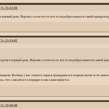
17г. 15:12:56
в первый день. Версия о отом что ее кто то подобрал кажется самой правдопо
17г. 15:33:02
трели в первый день. Версия о отом что ее кто то подобрал кажется самой пр
еивали. Вообще у вас темного окраса гражданка и в подвале могли ее не замет
ь, что с кисой все в порядке и она к вам вернется.
17г. 23:10:40