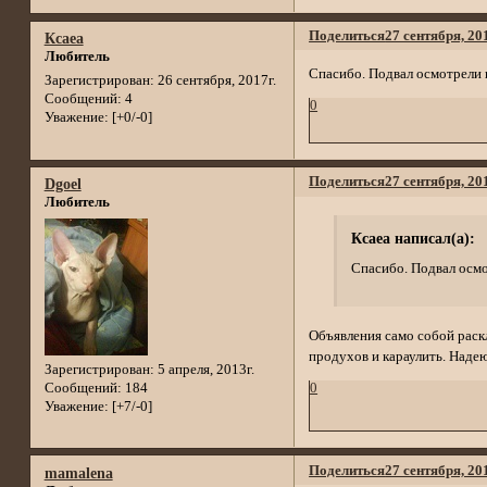
Поделиться
27 сентября, 20
Ксаеа
Любитель
Спасибо. Подвал осмотрели 
Зарегистрирован
: 26 сентября, 2017г.
Сообщений:
4
0
Уважение:
[+0/-0]
Поделиться
27 сентября, 20
Dgoel
Любитель
Ксаеа написал(а):
Спасибо. Подвал осмо
Объявления само собой раскл
продухов и караулить. Надеюс
Зарегистрирован
: 5 апреля, 2013г.
Сообщений:
184
0
Уважение:
[+7/-0]
Поделиться
27 сентября, 20
mamalena