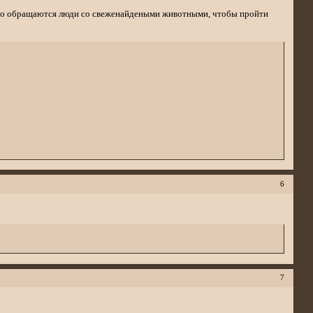
асто обращаются люди со свеженайдеными животными, чтобы пройти
6
7