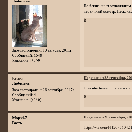
Любитель
По ближайшим ветклиникам п
первичный осмотр. Несколько
0
Зарегистрирован
: 10 августа, 2011г.
Сообщений:
1549
Уважение:
[+8/-0]
Поделиться
28 сентября, 20
Ксаеа
Любитель
Спасибо большое за советы
Зарегистрирован
: 26 сентября, 2017г.
Сообщений:
4
0
Уважение:
[+0/-0]
Поделиться
28 сентября, 20
Мари67
Гость
https://vk.com/id120701042
П