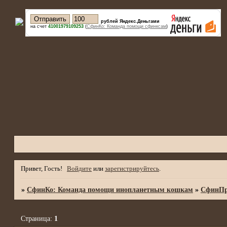
рублей Яндекс.Деньгами
на счет
41001979109253
(
СфинКо: Команда помощи сфинксам
)
Привет, Гость!
Войдите
или
зарегистрируйтесь
.
»
СфинКо: Команда помощи инопланетным кошкам
»
СфинПр
Страница:
1