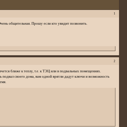
1
 Очень общительная. Прошу если кто увидит позвонить.
2
ячется ближе к теплу, т.е. к ТЭЦ или в подвальных помещениях.
ь подвал своего дома, вам одной врятли дадут ключи и возможность
емя.