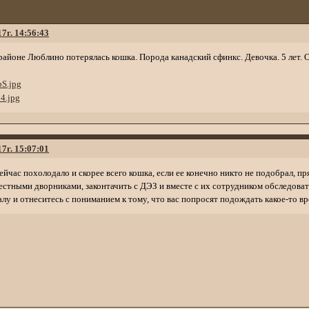
17г. 14:56:43
 районе Люблино потерялась кошка. Порода канадский сфинкс. Девочка. 5 лет.
17г. 15:07:01
Сейчас похолодало и скорее всего кошка, если ее конечно никто не подобрал, пр
естными дворниками, законтачить с ДЭЗ и вместе с их сотрудником обследоват
лу и отнеситесь с пониманием к тому, что вас попросят подождать какое-то вр