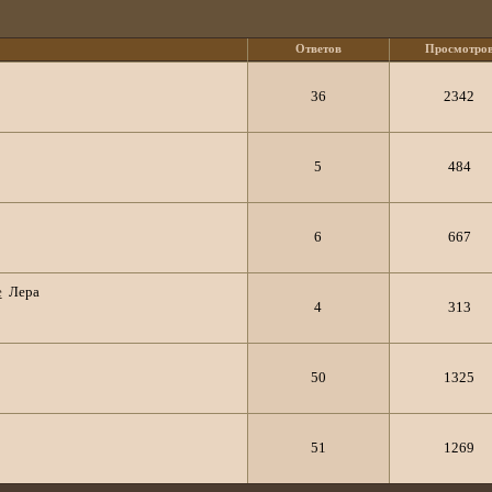
Ответов
Просмотро
36
2342
5
484
6
667
е
Лера
4
313
50
1325
51
1269