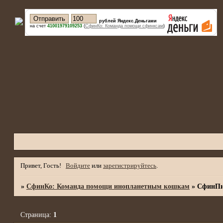
рублей Яндекс.Деньгами
на счет
41001979109253
(
СфинКо: Команда помощи сфинксам
)
Привет, Гость!
Войдите
или
зарегистрируйтесь
.
»
СфинКо: Команда помощи инопланетным кошкам
»
СфинП
Страница:
1