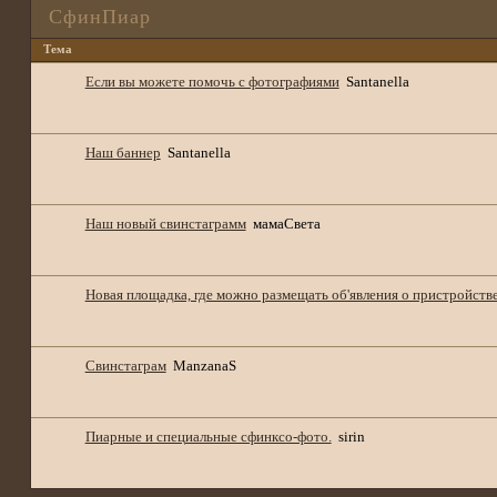
СфинПиар
Тема
Если вы можете помочь с фотографиями
Santanella
Наш баннер
Santanella
Наш новый свинстаграмм
мамаСвета
Новая площадка, где можно размещать об'явления о пристройств
Свинстаграм
ManzanaS
Пиарные и специальные сфинксо-фото.
sirin