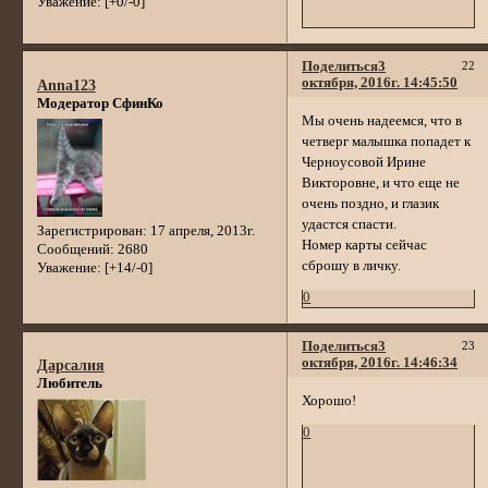
Уважение:
[+0/-0]
Поделиться
3
22
октября, 2016г. 14:45:50
Anna123
Модератор СфинКо
Мы очень надеемся, что в
четверг малышка попадет к
Черноусовой Ирине
Викторовне, и что еще не
очень поздно, и глазик
удастся спасти.
Зарегистрирован
: 17 апреля, 2013г.
Номер карты сейчас
Сообщений:
2680
сброшу в личку.
Уважение:
[+14/-0]
0
Поделиться
3
23
октября, 2016г. 14:46:34
Дарсалия
Любитель
Хорошо!
0