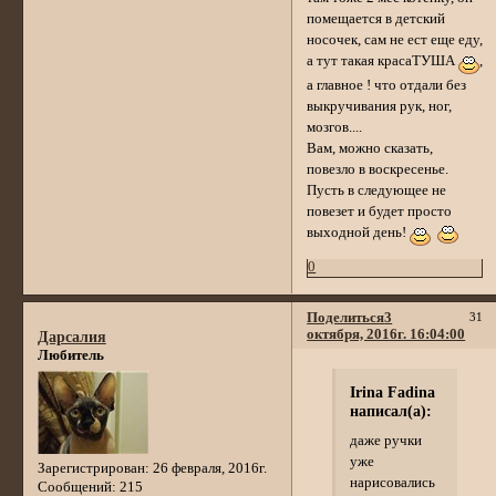
помещается в детский
носочек, сам не ест еще еду,
а тут такая красаТУША
,
а главное ! что отдали без
выкручивания рук, ног,
мозгов....
Вам, можно сказать,
повезло в воскресенье.
Пусть в следующее не
повезет и будет просто
выходной день!
0
Поделиться
3
31
октября, 2016г. 16:04:00
Дарсалия
Любитель
Irina Fadina
написал(а):
даже ручки
уже
Зарегистрирован
: 26 февраля, 2016г.
нарисовались
Сообщений:
215