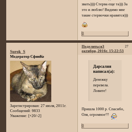
звать)))) Стерва еще та))) За
это и люблю! Видимо мне
такие стервочки нравятся)))
0
Поделиться
3
27
октября, 2016г. 15:22:53
Surok_S
Модератор СфинКо
Дарсалия
написал(а):
Денежку
перевела.
Ловите!
Зарегистрирован
: 27 июля, 2011г.
Пришла 1000 р. Спасибо,
Сообщений:
9833
Оля, огромное!!!
Уважение:
[+20/-2]
0