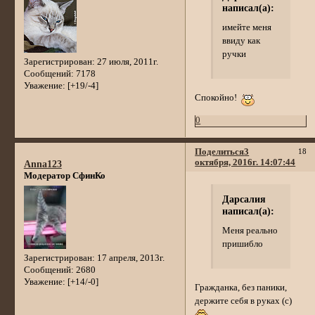
написал(а):
имейте меня
ввиду как
ручки
Зарегистрирован
: 27 июля, 2011г.
Сообщений:
7178
Уважение:
[+19/-4]
Спокойно!
0
Поделиться
3
18
октября, 2016г. 14:07:44
Anna123
Модератор СфинКо
Дарсалия
написал(а):
Меня реально
пришибло
Зарегистрирован
: 17 апреля, 2013г.
Сообщений:
2680
Уважение:
[+14/-0]
Гражданка, без паники,
держите себя в руках (с)