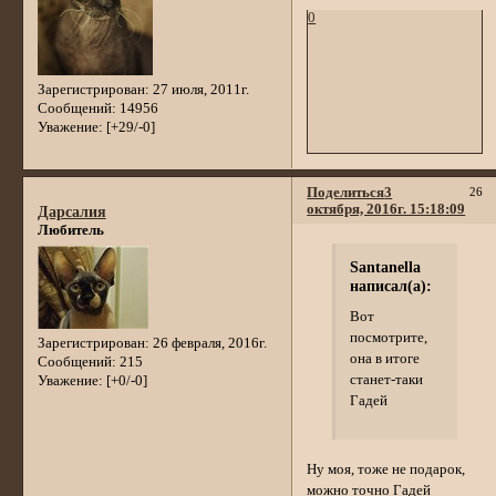
0
Зарегистрирован
: 27 июля, 2011г.
Сообщений:
14956
Уважение:
[+29/-0]
Поделиться
3
26
октября, 2016г. 15:18:09
Дарсалия
Любитель
Santanella
написал(а):
Вот
посмотрите,
Зарегистрирован
: 26 февраля, 2016г.
она в итоге
Сообщений:
215
станет-таки
Уважение:
[+0/-0]
Гадей
Ну моя, тоже не подарок,
можно точно Гадей