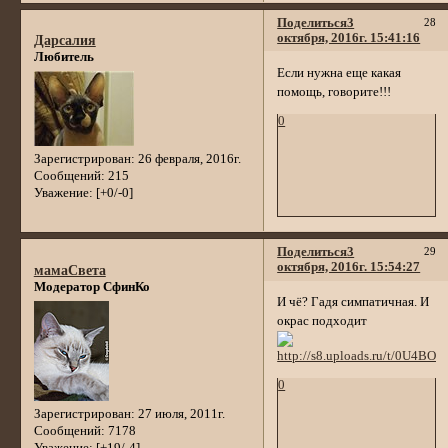
Поделиться
3
28
октября, 2016г. 15:41:16
Дарсалия
Любитель
Если нужна еще какая
помощь, говорите!!!
0
Зарегистрирован
: 26 февраля, 2016г.
Сообщений:
215
Уважение:
[+0/-0]
Поделиться
3
29
октября, 2016г. 15:54:27
мамаСвета
Модератор СфинКо
И чё? Гадя симпатичная. И
окрас подходит
0
Зарегистрирован
: 27 июля, 2011г.
Сообщений:
7178
Уважение:
[+19/-4]