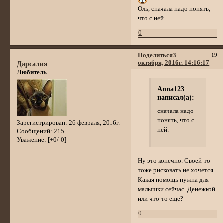
Оль, сначала надо понять,
что с ней.
0
Поделиться
3
19
октября, 2016г. 14:16:17
Дарсалия
Любитель
Anna123
написал(а):
сначала надо
понять, что с
Зарегистрирован
: 26 февраля, 2016г.
ней.
Сообщений:
215
Уважение:
[+0/-0]
Ну это конечно. Своей-то
тоже рисковать не хочется.
Какая помощь нужна для
малышки сейчас. Денежкой
или что-то еще?
0