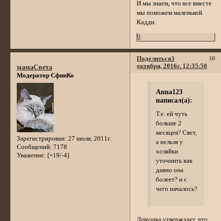
И мы знаем, что все вместе
мы поможем маленькой
Кадди.
0
Поделиться
3
10
октября, 2016г. 12:35:50
мамаСвета
Модератор СфинКо
Anna123
написал(а):
Т.е. ей чуть
больше 2
месяцев? Свет,
Зарегистрирован
: 27 июля, 2011г.
а нельзя у
Сообщений:
7178
хозяйки
Уважение:
[+19/-4]
уточнить как
давно она
болеет? и с
чего началось?
Девушка утверждает, что