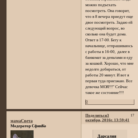
можно подъехать
посмотреть. Она говорит,
что в 8 вечера приедут еще
двое посмотреть. Задаю ей
следующий вопрос, во
сколько она будет дома.
Ответ в 17-00. Бегу к
начальнице, отпрашиваюсь
с работы в 16-00, далее в
банкомат за деньгами и еду
за кошкой. Хорошо, что мне
недолго добираться, от
работы 20 минут. И вот я
первая туда приезжаю. Все
девочка МОЯ!!!" Сейчас
такое же состояние!!!!
0
Поделиться
3
17
октября, 2016г. 13:59:41
мамаСвета
Модератор СфинКо
Дарсалия