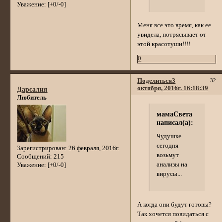
Уважение:
[+0/-0]
Меня все это время, как ее
увидела, потрясывает от
этой красотуши!!!!
0
Поделиться
3
32
октября, 2016г. 16:18:39
Дарсалия
Любитель
мамаСвета
написал(а):
Чудушке
сегодня
Зарегистрирован
: 26 февраля, 2016г.
возьмут
Сообщений:
215
анализы на
Уважение:
[+0/-0]
вирусы...
А когда они будут готовы?
Так хочется повидаться с