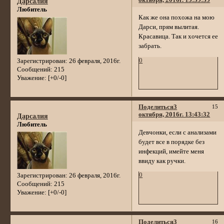
октября, 2016г. 13:35:35
Дарсалия
Любитель
Как же она похожа на мою
Дарси, прям вылитая.
Красавица. Так и хочется ее
забрать.
0
Зарегистрирован
: 26 февраля, 2016г.
Сообщений:
215
Уважение:
[+0/-0]
Поделиться
3
15
октября, 2016г. 13:43:32
Дарсалия
Любитель
Девчонки, если с анализами
будет все в порядке без
инфекций, имейте меня
ввиду как ручки.
0
Зарегистрирован
: 26 февраля, 2016г.
Сообщений:
215
Уважение:
[+0/-0]
Поделиться
3
16