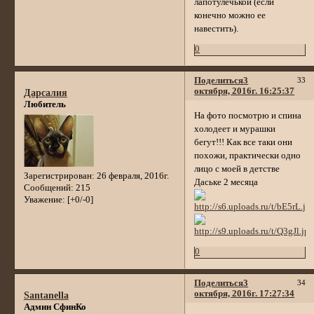
лапотулечькой (если
конечно можно ее
навестить).
0
Поделиться
3
33
октября, 2016г. 16:25:37
Дарсалия
Любитель
На фото посмотрю и спина
холодеет и мурашки
бегут!!! Как все таки они
похожи, практически одно
лицо с моей в детстве
Зарегистрирован
: 26 февраля, 2016г.
Даське 2 месяца
Сообщений:
215
Уважение:
[+0/-0]
0
Поделиться
3
34
октября, 2016г. 17:27:34
Santanella
Админ СфинКо