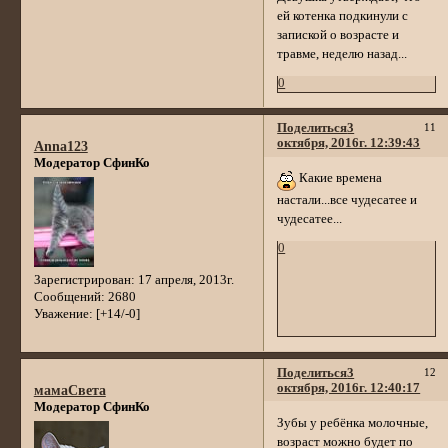
ей котенка подкинули с
запиской о возрасте и
травме, неделю назад...
0
Поделиться
3
11
октября, 2016г. 12:39:43
Anna123
Модератор СфинКо
Какие времена
настали...все чудесатее и
чудесатее...
0
Зарегистрирован
: 17 апреля, 2013г.
Сообщений:
2680
Уважение:
[+14/-0]
Поделиться
3
12
октября, 2016г. 12:40:17
мамаСвета
Модератор СфинКо
Зубы у ребёнка молочные,
возраст можно будет по