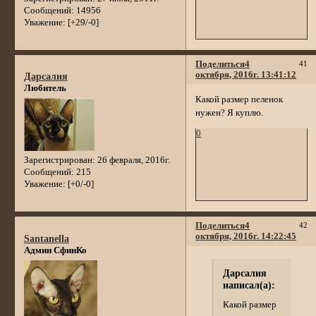
Сообщений:
14956
Уважение:
[+29/-0]
Поделиться
4
41
октября, 2016г. 13:41:12
Дарсалия
Любитель
Какой размер пеленок
нужен? Я куплю.
0
Зарегистрирован
: 26 февраля, 2016г.
Сообщений:
215
Уважение:
[+0/-0]
Поделиться
4
42
октября, 2016г. 14:22:45
Santanella
Админ СфинКо
Дарсалия
написал(а):
Какой размер