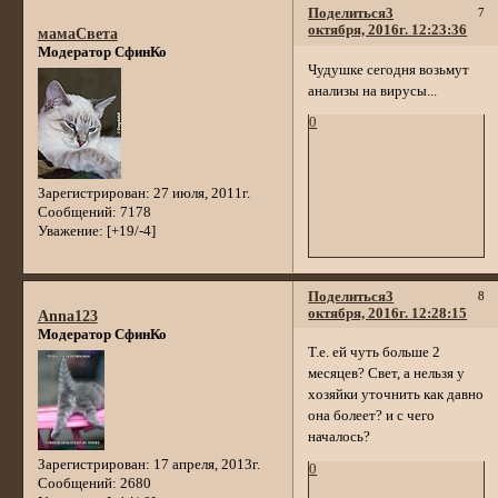
Поделиться
3
7
октября, 2016г. 12:23:36
мамаСвета
Модератор СфинКо
Чудушке сегодня возьмут
анализы на вирусы...
0
Зарегистрирован
: 27 июля, 2011г.
Сообщений:
7178
Уважение:
[+19/-4]
Поделиться
3
8
октября, 2016г. 12:28:15
Anna123
Модератор СфинКо
Т.е. ей чуть больше 2
месяцев? Свет, а нельзя у
хозяйки уточнить как давно
она болеет? и с чего
началось?
Зарегистрирован
: 17 апреля, 2013г.
0
Сообщений:
2680