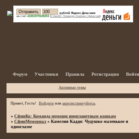
рублей Яндекс.Деньгами
на счет
41001979109253
(
СфинКо: Команда помощи сфинксам
)
Форум
Участники
Правила
Регистрация
Войт
Активные темы
Привет, Гость!
Войдите
или
зарегистрируйтесь
.
»
СфинКо: Команда помощи инопланетным кошкам
»
СфинМемориал
»
Камелия Кадди: Чудушко маленькое и
одноглазое