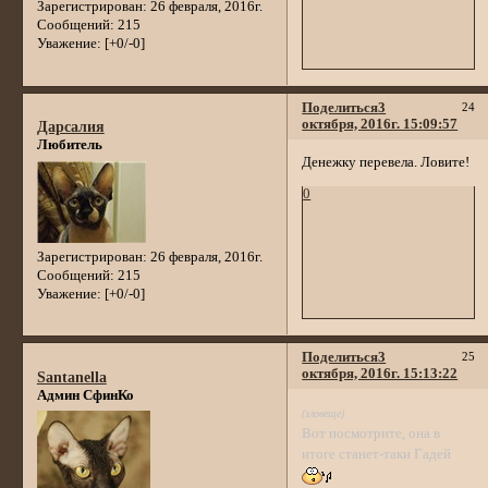
Зарегистрирован
: 26 февраля, 2016г.
Сообщений:
215
Уважение:
[+0/-0]
Поделиться
3
24
октября, 2016г. 15:09:57
Дарсалия
Любитель
Денежку перевела. Ловите!
0
Зарегистрирован
: 26 февраля, 2016г.
Сообщений:
215
Уважение:
[+0/-0]
Поделиться
3
25
октября, 2016г. 15:13:22
Santanella
Админ СфинКо
(зловеще)
Вот посмотрите, она в
итоге станет-таки Гадей