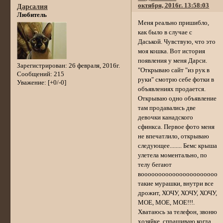
октября, 2016г. 13:58:03
Дарсалия
Любитель
Меня реально пришибло,
как было в случае с
Даськой. Чувствую, что это
моя кошка. Вот история
появления у меня Дарси.
Зарегистрирован
: 26 февраля, 2016г.
"Открываю сайт "из рук в
Сообщений:
215
руки" смотрю себе фотки в
Уважение:
[+0/-0]
объявлениях продается.
Открываю одно объявление
там продавались две
девочки канадского
сфинкса. Первое фото меня
не впечатлило, открываю
следующее........ Бемс крыша
улетела моментально, по
телу бегают
вооооооооооооооооооооооо
такие мурашки, внутри все
дрожит, ХОЧУ, ХОЧУ, ХОЧУ,
МОЕ, МОЕ, МОЕ!!!.
Хватаюсь за телефон, звоню
хозяйке, спрашиваю когда