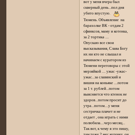
вот у меня вчера был
скверный день...пол дня
убито впустую.
Тюмень. Объявление на
барахолке ВК - отдам 2
сфинксов, маму и котенка,
за 2 тортика ....
Опускаю все свои
высказывания, Слава Богу
их ни кто не слышал и
начинаем с куратором из
Тюмени переговоры с этой
мерзяйкой .... ужас -ужас-
ужас...за славянский и
вишня на коньяке ....потом
за 1 т. рублей...потом
выясняется что ктенок не
здоров...потом просит до
утра...потом....у меня
сестричка плачет и не
отдает , она играть с ними
полюбила....черз месяц...
Так вот, к чему я это пишу,
там тоже 2 мес котенку, он