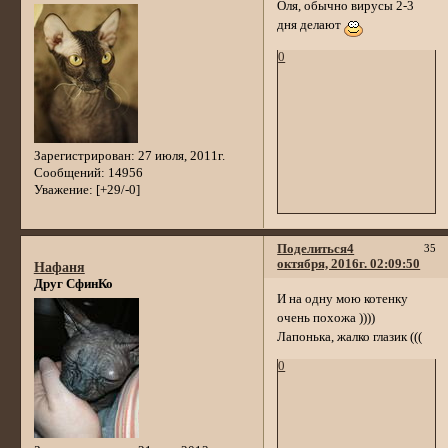
Оля, обычно вирусы 2-3
дня делают
0
Зарегистрирован
: 27 июля, 2011г.
Сообщений:
14956
Уважение:
[+29/-0]
Поделиться
4
35
октября, 2016г. 02:09:50
Нафаня
Друг СфинКо
И на одну мою котенку
очень похожа ))))
Лапонька, жалко глазик (((
0