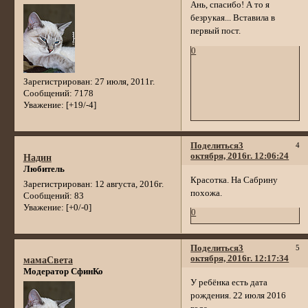
Ань, спасибо! А то я
безрукая... Вставила в
первый пост.
0
Зарегистрирован
: 27 июля, 2011г.
Сообщений:
7178
Уважение:
[+19/-4]
Поделиться
3
4
октября, 2016г. 12:06:24
Надин
Любитель
Красотка. На Сабрину
Зарегистрирован
: 12 августа, 2016г.
похожа.
Сообщений:
83
Уважение:
[+0/-0]
0
Поделиться
3
5
октября, 2016г. 12:17:34
мамаСвета
Модератор СфинКо
У ребёнка есть дата
рождения. 22 июля 2016