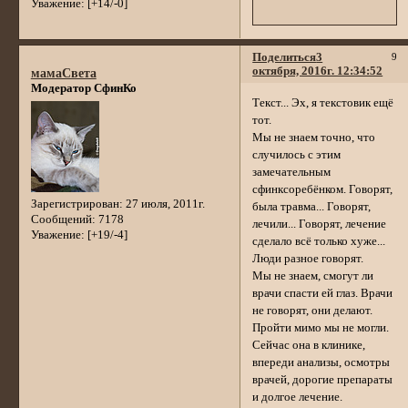
Уважение:
[+14/-0]
Поделиться
3
9
октября, 2016г. 12:34:52
мамаСвета
Модератор СфинКо
Текст... Эх, я текстовик ещё
тот.
Мы не знаем точно, что
случилось с этим
замечательным
сфинксоребёнком. Говорят,
Зарегистрирован
: 27 июля, 2011г.
была травма... Говорят,
Сообщений:
7178
лечили... Говорят, лечение
Уважение:
[+19/-4]
сделало всё только хуже...
Люди разное говорят.
Мы не знаем, смогут ли
врачи спасти ей глаз. Врачи
не говорят, они делают.
Пройти мимо мы не могли.
Сейчас она в клинике,
впереди анализы, осмотры
врачей, дорогие препараты
и долгое лечение.