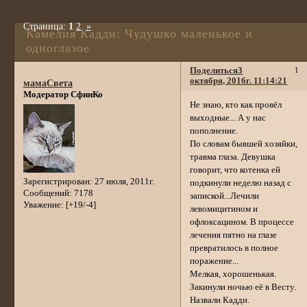
Страница:
1
2
»
Камелия Кадди: Чудушко маленькое и
одноглазое
Поделиться
3
1
октября, 2016г. 11:14:21
мамаСвета
Модератор СфинКо
Не знаю, кто как провёл
выходные... А у нас
пополнение.
По словам бывшей хозяйки,
травма глаза. Девушка
говорит, что котенка ей
Зарегистрирован
: 27 июля, 2011г.
подкинули неделю назад с
Сообщений:
7178
запиской...Лечили
Уважение:
[+19/-4]
левомицитином и
офлоксацином. В процессе
лечения пятно на глазе
превратилось в полное
поражение...
Мелкая, хорошенькая.
Закинули ночью её в Весту.
Назвали Кадди.