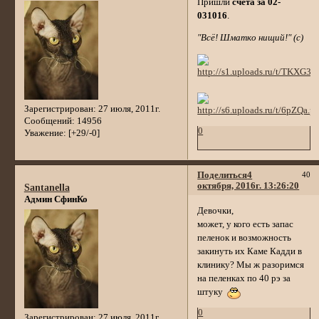
Пришли
счета за 02-
031016
.
"Всё! Шматко нищий!" (с)
Зарегистрирован
: 27 июля, 2011г.
Сообщений:
14956
0
Уважение:
[+29/-0]
Поделиться
4
40
октября, 2016г. 13:26:20
Santanella
Админ СфинКо
Девочки,
может, у кого есть запас
пеленок и возможность
закинуть их Каме Кадди в
клинику? Мы ж разоримся
на пеленках по 40 рэ за
штуку
0
Зарегистрирован
: 27 июля, 2011г.