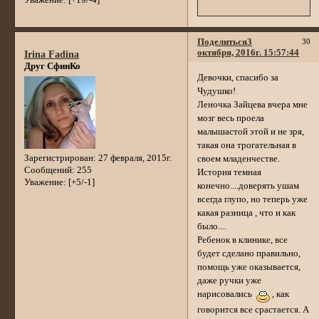
Поделиться
3
30
октября, 2016г. 15:57:44
Irina Fadina
Друг СфинКо
Девочки, спасибо за
Чудушко!
Леночка Зайцева вчера мне
мозг весь проела
малышастой этой и не зря,
такая она трогательная в
Зарегистрирован
: 27 февраля, 2015г.
своем младенчестве.
Сообщений:
255
История темная
Уважение:
[+5/-1]
конечно....доверять ушам
всегда глупо, но теперь уже
какая разница , что и как
было....
Ребенок в клинике, все
будет сделано правильно,
помощь уже оказывается,
даже ручки уже
нарисовались
, как
говорится все срастается. А