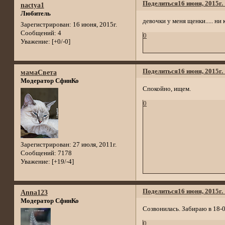
Поделиться
16 июня, 2015г.
nactya1
Любитель
девочки у меня щенки..... ни 
Зарегистрирован
: 16 июня, 2015г.
Сообщений:
4
0
Уважение:
[+0/-0]
Поделиться
16 июня, 2015г.
мамаСвета
Модератор СфинКо
Спокойно, ищем.
0
Зарегистрирован
: 27 июля, 2011г.
Сообщений:
7178
Уважение:
[+19/-4]
Поделиться
16 июня, 2015г.
Anna123
Модератор СфинКо
Созвонилась. Забираю в 18-0
0