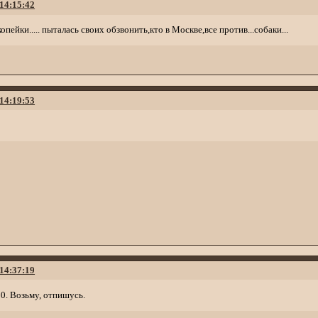
 14:15:42
копейки..... пыталась своих обзвонить,кто в Москве,все против...собаки...
 14:19:53
 14:37:19
0. Возьму, отпишусь.