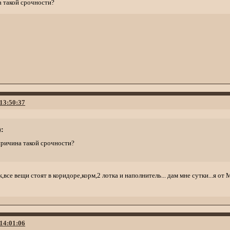
на такой срочности?
 13:50:37
:
 причина такой срочности?
все вещи стоят в коридоре,корм,2 лотка и наполнитель... дам мне сутки...я от
 14:01:06