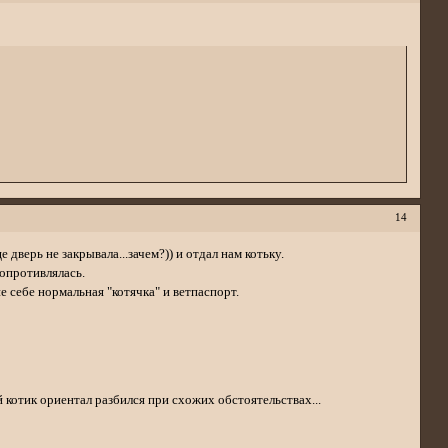
14
 дверь не закрывала...зачем?)) и отдал нам котьку.
сопротивлялась.
е себе нормальная "котячка" и ветпаспорт.
й котик ориентал разбился при схожих обстоятельствах...