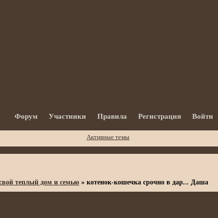
Форум
Участники
Правила
Регистрация
Войти
Активные темы
вой теплый дом и семью
»
котенок-кошечка срочно в дар... Даша