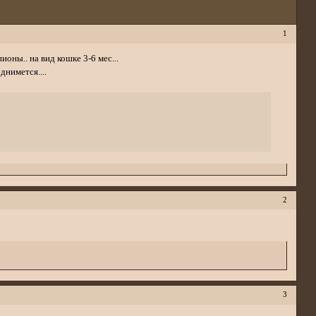
1
оны.. на вид кошке 3-6 мес...
однимется....
2
3