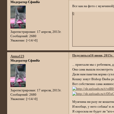
Модератор СфинКо
Все как на фото с мужчиной)
0
Зарегистрирован
: 17 апреля, 2013г.
Сообщений:
2680
Уважение:
[+14/-0]
Поделиться
16 июня, 2015г.
Anna123
Модератор СфинКо
... приехали мы с ребенком, 
Она сама вышла посмотреть ч
Дали нам пакетик корма сухо
Кошку зовут Bishop Dasha р
Вот собственно сама живнос
Зарегистрирован
: 17 апреля, 2013г.
Сообщений:
2680
Уважение:
[+14/-0]
Мужчина ни разу не кошатник
И вообще, у него собака! и л
Я спросила не будет ли "кто-