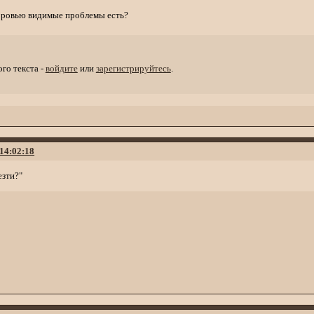
доровью видимые проблемы есть?
го текста -
войдите
или
зарегистрируйтесь
.
 14:02:18
езти?"