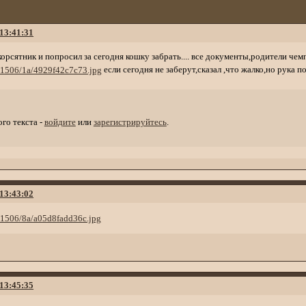
 13:41:31
орсятник и попросил за сегодня кошку забрать.... все документы,родители чемпи
если сегодня не заберут,сказал ,что жалко,но рука п
го текста -
войдите
или
зарегистрируйтесь
.
 13:43:02
 13:45:35