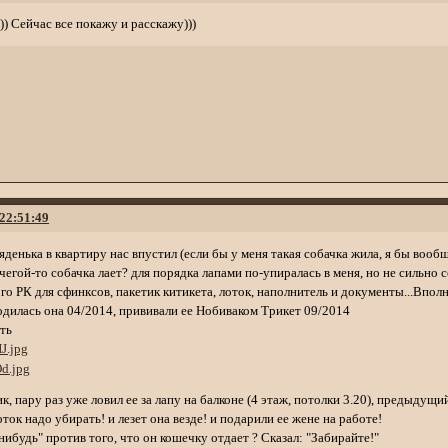
)) Сейчас все покажу и расскажу)))
 22:51:49
дяденька в квартиру нас впустил (если бы у меня такая собачка жила, я бы вообще
егой-то собачка лает? для порядка лапами по-упиралась в меня, но не сильно 
го РК для сфинксов, пакетик китикета, лоток, наполнитель и документы...Вполн
одилась она 04/2014, прививали ее Нобиваком Трикет 09/2014
ть
, пару раз уже ловил ее за лапу на балконе (4 этаж, потолки 3.20), предыдущи
оток надо убирать! и лезет она везде! и подарили ее жене на работе!
нибудь" против того, что он кошечку отдает ? Сказал: "Забирайте!"