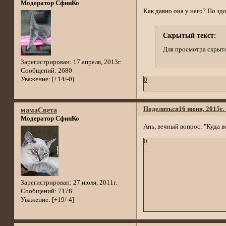
Модератор СфинКо
Как давно она у него? По з
Скрытый текст:
Для просмотра скрыто
Зарегистрирован
: 17 апреля, 2013г.
Сообщений:
2680
Уважение:
[+14/-0]
0
Поделиться
16 июня, 2015г.
мамаСвета
Модератор СфинКо
Ань, вечный вопрос: "Куда в
0
Зарегистрирован
: 27 июля, 2011г.
Сообщений:
7178
Уважение:
[+19/-4]