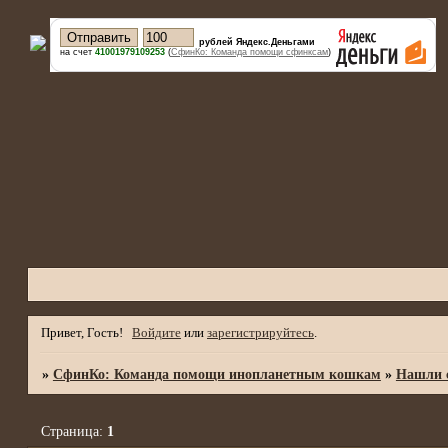
рублей Яндекс.Деньгами
на счет
41001979109253
(
СфинКо: Команда помощи сфинксам
)
Привет, Гость!
Войдите
или
зарегистрируйтесь
.
»
СфинКо: Команда помощи инопланетным кошкам
»
Нашли с
Страница:
1