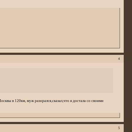
4
 Москвы в 120км, муж разорался,сказал,что я достала со своими
5