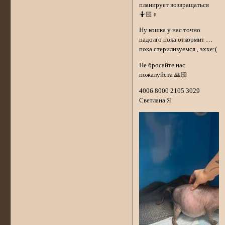
планирует возвращаться
🤷🏻♀
Ну кошка у нас точно
надолго пока откормит …
пока стерилизуемся , эххе:(
Не бросайте нас
пожалуйста 🙏🏻
4006 8000 2105 3029
Светлана Я