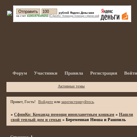
рублей Яндекс.Деньгами
на счет
41001979109253
(
СфинКо: Команда помощи сфинксам
)
Форум
Участники
Правила
Регистрация
Войт
Активные темы
Привет, Гость!
Войдите
или
зарегистрируйтесь
.
»
СфинКо: Команда помощи инопланетным кошкам
»
Нашли
свой теплый дом и семью
»
Беременная Нюша и Рашпиль