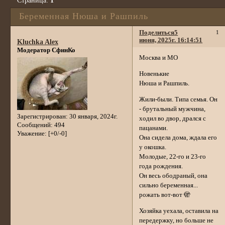
Страница:
1
Беременная Нюша и Рашпиль
Поделиться
5
1
июня, 2025г. 16:14:51
Kluchka Alex
Модератор СфинКо
Москва и МО
Новенькие
Нюша и Рашпиль.
Жили-были. Типа семья. Он
- брутальный мужчина,
Зарегистрирован
: 30 января, 2024г.
ходил во двор, дрался с
Сообщений:
494
пацанами.
Уважение:
[+0/-0]
Она сидела дома, ждала его
у окошка.
Молодые, 22-го и 23-го
года рождения.
Он весь ободраный, она
сильно беременная...
рожать вот-вот 🫣
Хозяйка уехала, оставила на
передержку, но больше не