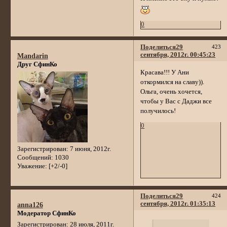
0
Поделиться
29
423
сентября, 2012г. 00:45:23
Mandarin
Друг СфинКо
Красава!!! У Ани
откормился на славу)).
Ольга, очень хочется,
чтобы у Вас с Даджи все
получилось!
0
Зарегистрирован
: 7 июня, 2012г.
Сообщений:
1030
Уважение:
[+2/-0]
Поделиться
29
424
сентября, 2012г. 01:35:13
anna126
Модератор СфинКо
Зарегистрирован
: 28 июля, 2011г.