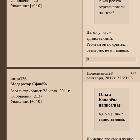
Сообщений:
25
А как ребята
Уважение:
[+0/-0]
отреагировали
на него?
Да, он у нас -
единственный.
Ребятам он понравился
безмерно, не оттащишь.
0
Поделиться
28
422
сентября, 2012г. 22:23:05
anna126
Модератор СфинКо
Зарегистрирован
: 28 июля, 2011г.
Ольга
Сообщений:
2137
Ковалёва
Уважение:
[+6/-0]
написал(а):
Да, он у нас -
единственный.
И именно это ему и нужно!