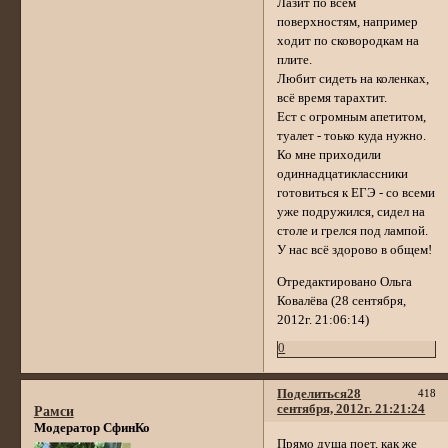
Лазит по всем
поверхностям, например
ходит по сковородкам на
плите.
Любит сидеть на коленках,
всё время тарахтит.
Ест с огромным апетитом,
туалет - тоько куда нужно.
Ко мне приходили
одиннадцатиклассники
готовиться к ЕГЭ - со всеми
уже подружился, сидел на
столе и грелся под лампой.
У нас всё здорово в общем!
Отредактировано Ольга
Ковалёва (28 сентября,
2012г. 21:06:14)
0
Поделиться
28
418
сентября, 2012г. 21:21:24
Рамси
Модератор СфинКо
Прямо душа поет, как же