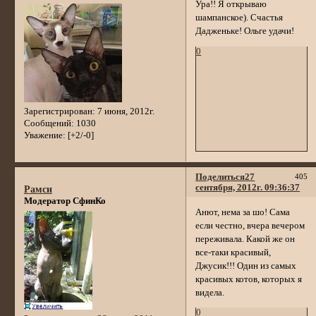
Ура!! Я открываю
шампанское). Счастья
Дадженьке! Ольге удачи!
0
Зарегистрирован
: 7 июня, 2012г.
Сообщений:
1030
Уважение:
[+2/-0]
Поделиться
27
405
сентября, 2012г. 09:36:37
Рамси
Модератор СфинКо
Анют, нема за шо! Сама
если честно, вчера вечером
переживала. Какой же он
все-таки красивый,
Джусик!!! Один из самых
красивых котов, которых я
видела.
0