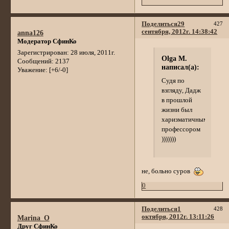
Поделиться
29
427
сентября, 2012г. 14:38:42
anna126
Модератор СфинКо
Зарегистрирован
: 28 июля, 2011г.
Olga M.
Сообщений:
2137
написал(а):
Уважение:
[+6/-0]
Судя по
взгляду, Дадж
в прошлой
жизни был
харизматичным
профессором
)))))))
не, больно суров
0
Поделиться
1
428
октября, 2012г. 13:11:26
Marina_O
Друг СфинКо