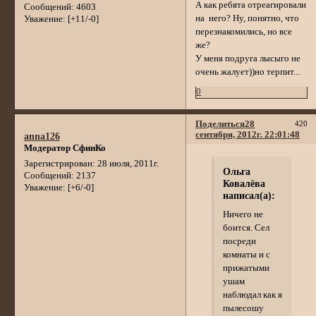
А как ребята отреагировали
Сообщений:
4603
на него? Ну, понятно, что
Уважение:
[+11/-0]
перезнакомились, но все
же?
У меня подруга лысыго не
очень жалует))но терпит...
0
Поделиться
28
420
сентября, 2012г. 22:01:48
anna126
Модератор СфинКо
Зарегистрирован
: 28 июля, 2011г.
Ольга
Сообщений:
2137
Ковалёва
Уважение:
[+6/-0]
написал(а):
Ничего не
боится. Сел
посреди
комнаты и с
прижатыми
ушам
наблюдал как я
пылесошу