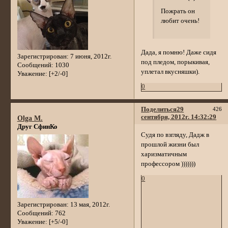
Пожрать он
любит очень!
Дада, я помню! Даже сидя
Зарегистрирован
: 7 июня, 2012г.
под пледом, порыкивая,
Сообщений:
1030
уплетал вкусняшки).
Уважение:
[+2/-0]
0
Поделиться
29
426
сентября, 2012г. 14:32:29
Olga M.
Друг СфинКо
Судя по взгляду, Дадж в
прошлой жизни был
харизматичным
профессором )))))))
0
Зарегистрирован
: 13 мая, 2012г.
Сообщений:
762
Уважение:
[+5/-0]