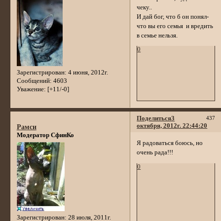
чеку..
И дай бог, что б он понял-
что вы его семья и вредить
в семье нельзя.
0
Зарегистрирован
: 4 июня, 2012г.
Сообщений:
4603
Уважение:
[+11/-0]
Поделиться
3
437
октября, 2012г. 22:44:20
Рамси
Модератор СфинКо
Я радоваться боюсь, но
очень рада!!!
0
Зарегистрирован
: 28 июля, 2011г.