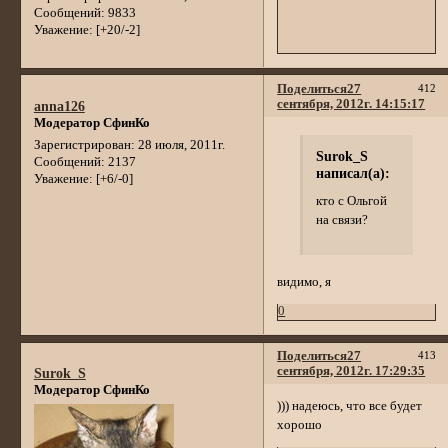
Сообщений:
9833
Уважение:
[+20/-2]
Поделиться
27
412
сентября, 2012г. 14:15:17
anna126
Модератор СфинКо
Зарегистрирован
: 28 июля, 2011г.
Surok_S
Сообщений:
2137
написал(а):
Уважение:
[+6/-0]
кто с Ольгой
на связи?
видимо, я
0
Поделиться
27
413
сентября, 2012г. 17:29:35
Surok_S
Модератор СфинКо
))) надеюсь, что все будет
хорошо