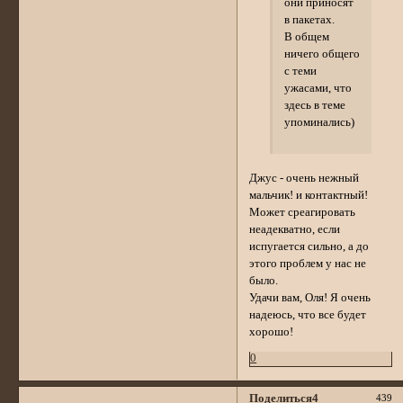
они приносят
в пакетах.
В общем
ничего общего
с теми
ужасами, что
здесь в теме
упоминались)
Джус - очень нежный
мальчик! и контактный!
Может среагировать
неадекватно, если
испугается сильно, а до
этого проблем у нас не
было.
Удачи вам, Оля! Я очень
надеюсь, что все будет
хорошо!
0
Поделиться
4
439