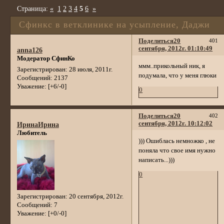
Страница:
«
1
2
3
4
5
6
»
Сфинкс в ветклинике на усыпление, Даджи
Поделиться
20
401
сентября, 2012г. 01:10:49
anna126
Модератор СфинКо
ммм..прикольный ник, я
Зарегистрирован
: 28 июля, 2011г.
подумала, что у меня глюки
Сообщений:
2137
Уважение:
[+6/-0]
0
Поделиться
20
402
сентября, 2012г. 10:12:02
ИринаИрина
Любитель
))) Ошиблась немножко , не
поняла что свое имя нужно
написать...)))
0
Зарегистрирован
: 20 сентября, 2012г.
Сообщений:
7
Уважение:
[+0/-0]