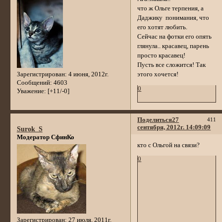
что ж Ольге терпения, а
Даджику понимания, что
его хотят любить.
Сейчас на фотки его опять
глянула.. красавец, парень
просто красавец!
Пусть все сложится! Так
Зарегистрирован
: 4 июня, 2012г.
этого хочется!
Сообщений:
4603
0
Уважение:
[+11/-0]
Поделиться
27
411
сентября, 2012г. 14:09:09
Surok_S
Модератор СфинКо
кто с Ольгой на связи?
0
Зарегистрирован
: 27 июля, 2011г.