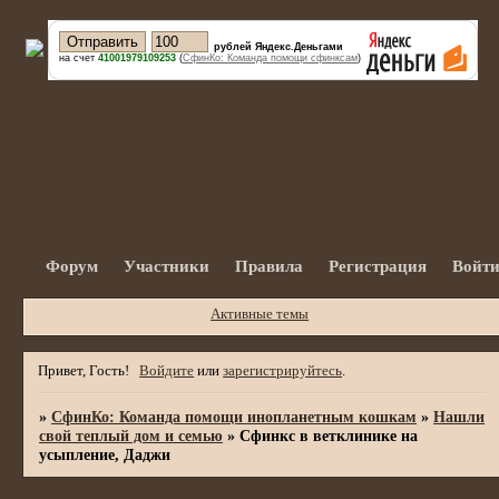
рублей Яндекс.Деньгами
на счет
41001979109253
(
СфинКо: Команда помощи сфинксам
)
Форум
Участники
Правила
Регистрация
Войт
Активные темы
Привет, Гость!
Войдите
или
зарегистрируйтесь
.
»
СфинКо: Команда помощи инопланетным кошкам
»
Нашли
свой теплый дом и семью
»
Сфинкс в ветклинике на
усыпление, Даджи