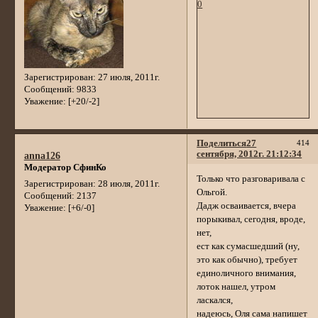
0
Зарегистрирован
: 27 июля, 2011г.
Сообщений:
9833
Уважение:
[+20/-2]
Поделиться
27
414
сентября, 2012г. 21:12:34
anna126
Модератор СфинКо
Только что разговаривала с
Зарегистрирован
: 28 июля, 2011г.
Ольгой.
Сообщений:
2137
Дадж осваивается, вчера
Уважение:
[+6/-0]
порыкивал, сегодня, вроде,
нет,
ест как сумасшедший (ну,
это как обычно), требует
единоличного внимания,
лоток нашел, утром
ласкался,
надеюсь, Оля сама напишет