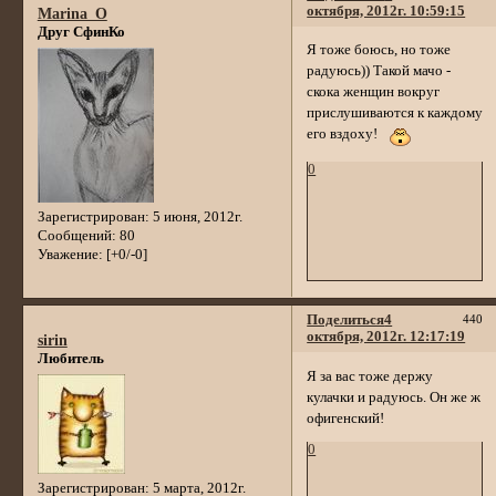
октября, 2012г. 10:59:15
Marina_O
Друг СфинКо
Я тоже боюсь, но тоже
радуюсь)) Такой мачо -
скока женщин вокруг
прислушиваются к каждому
его вздоху!
0
Зарегистрирован
: 5 июня, 2012г.
Сообщений:
80
Уважение:
[+0/-0]
Поделиться
4
440
октября, 2012г. 12:17:19
sirin
Любитель
Я за вас тоже держу
кулачки и радуюсь. Он же ж
офигенский!
0
Зарегистрирован
: 5 марта, 2012г.