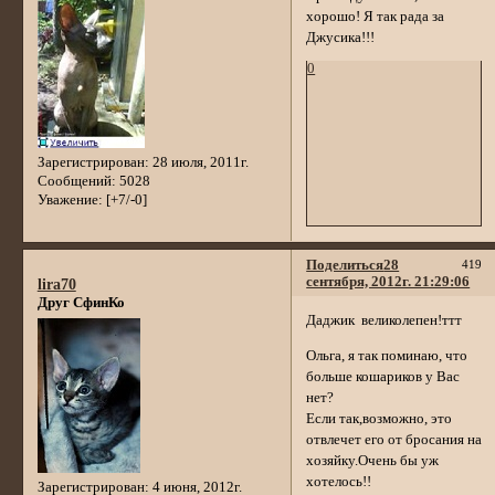
хорошо! Я так рада за
Джусика!!!
0
Зарегистрирован
: 28 июля, 2011г.
Сообщений:
5028
Уважение:
[+7/-0]
Поделиться
28
419
сентября, 2012г. 21:29:06
lira70
Друг СфинКо
Даджик великолепен!ттт
Ольга, я так поминаю, что
больше кошариков у Вас
нет?
Если так,возможно, это
отвлечет его от бросания на
хозяйку.Очень бы уж
хотелось!!
Зарегистрирован
: 4 июня, 2012г.