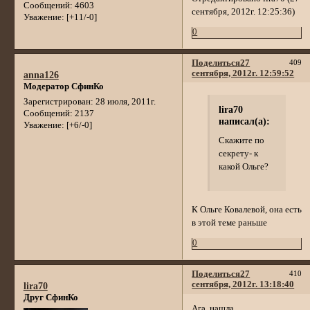
Сообщений:
4603
сентября, 2012г. 12:25:36)
Уважение:
[+11/-0]
0
Поделиться
27
409
сентября, 2012г. 12:59:52
anna126
Модератор СфинКо
Зарегистрирован
: 28 июля, 2011г.
lira70
Сообщений:
2137
написал(а):
Уважение:
[+6/-0]
Скажите по
секрету- к
какой Ольге?
К Ольге Ковалевой, она есть
в этой теме раньше
0
Поделиться
27
410
сентября, 2012г. 13:18:40
lira70
Друг СфинКо
Ага..нашла..