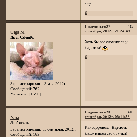
еще
0
Поделиться
27
415
сентября, 2012г. 21:24:49
Olga M.
Друг СфинКо
Хоть бы все сложилось у
Даджика!
0
Зарегистрирован
: 13 мая, 2012г.
Сообщений:
762
Уважение:
[+5/-0]
Поделиться
28
416
сентября, 2012г. 08:11:56
Nata
Любитель
Как здоровско! Надеюсь
Зарегистрирован
: 15 сентября, 2012г.
Дадж нашел свои ручки!
Сообщений:
163