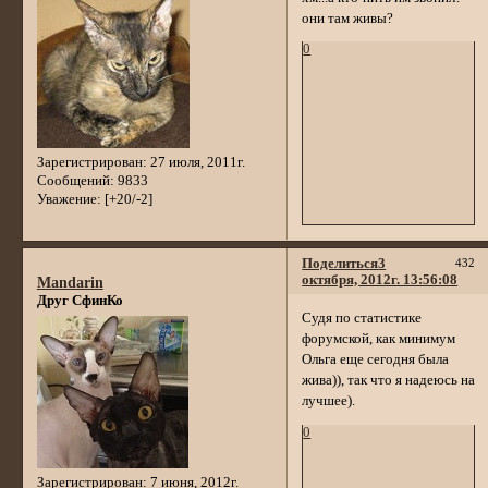
они там живы?
0
Зарегистрирован
: 27 июля, 2011г.
Сообщений:
9833
Уважение:
[+20/-2]
Поделиться
3
432
октября, 2012г. 13:56:08
Mandarin
Друг СфинКо
Судя по статистике
форумской, как минимум
Ольга еще сегодня была
жива)), так что я надеюсь на
лучшее).
0
Зарегистрирован
: 7 июня, 2012г.