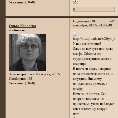
Уважение:
[+0/-0]
0
Поделиться
28
417
сентября, 2012г. 21:05:49
Ольга Ковалёва
Любитель
У нас всё отлично!
Джус во всё сует нос, даже
в кофе. Облазил все
труднодоступные места в
квартире.
В постели спать наверное
пока стесняется, спит один
Зарегистрирован
: 8 августа, 2012г.
в пуфике. Днём ему
Сообщений:
25
Уважение:
[+0/-0]
понравилось дремать в
шкафу.
Ничего не боится. Сел
посреди комнаты и с
прижатыми ушам наблюдал
как я пылесошу вокруг
него.