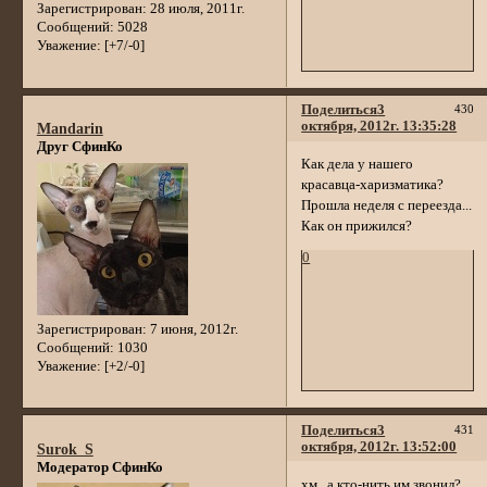
Зарегистрирован
: 28 июля, 2011г.
Сообщений:
5028
Уважение:
[+7/-0]
Поделиться
3
430
октября, 2012г. 13:35:28
Mandarin
Друг СфинКо
Как дела у нашего
красавца-харизматика?
Прошла неделя с переезда...
Как он прижился?
0
Зарегистрирован
: 7 июня, 2012г.
Сообщений:
1030
Уважение:
[+2/-0]
Поделиться
3
431
октября, 2012г. 13:52:00
Surok_S
Модератор СфинКо
хм...а кто-нить им звонил?