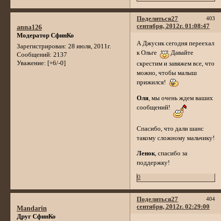
Поделиться
27
403
сентября, 2012г. 01:08:47
anna126
Модератор СфинКо
А Джусик сегодня переехал
Зарегистрирован
: 28 июля, 2011г.
к Ольге
Давайте
Сообщений:
2137
Уважение:
[+6/-0]
скрестим и завяжем все, что
можно, чтобы малыш
прижился!
Оля
, мы очень ждем ваших
сообщений!
Спасибо, что дали шанс
такому сложному мальчику!
Ленок
, спасибо за
поддержку!
0
Поделиться
27
404
сентября, 2012г. 02:29:00
Mandarin
Друг СфинКо