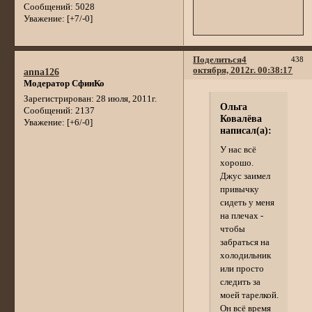
Сообщений:
5028
Уважение:
[+7/-0]
Поделиться
4
438
октября, 2012г. 00:38:17
anna126
Модератор СфинКо
Зарегистрирован
: 28 июля, 2011г.
Ольга
Сообщений:
2137
Ковалёва
Уважение:
[+6/-0]
написал(а):
У нас всё
хорошо.
Джус заимел
привычку
сидеть у меня
на плечах -
чтобы
забраться на
холодильник
или просто
следить за
моей тарелкой.
Он всё время