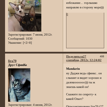
избежание... горлышко
направлю в сторону моря)))
0
Зарегистрирован
: 7 июня, 2012г.
Сообщений:
1030
Уважение:
[+2/-0]
Поделиться
27
408
сентября, 2012г. 12:24:02
lira70
Друг СфинКо
Mandarin
ну Даджи ведь сфинкс.. он
слышит и видит хорошо и
далекооооооо))) ты ж
знаешь какой он!
Скажите по секрету- к
какой Ольге?
Зарегистрирован
: 4 июня, 2012г.
Отредактировано lira70 (27