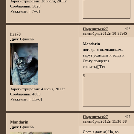
Зарегистрирован
: 28 июля, 2011г.
Сообщений:
5028
Уважение:
[+7/-0]
Поделиться
27
406
сентября, 2012г. 10:37:45
lira70
Друг СфинКо
Mandarin
погодь.. с шампанским..
вдруг услышит и тогда и
Ольгу придется
спасать)))Ттт
0
Зарегистрирован
: 4 июня, 2012г.
Сообщений:
4603
Уважение:
[+11/-0]
Поделиться
27
407
сентября, 2012г. 11:30:08
Mandarin
Друг СфинКо
Свет, я далеко) Но, во