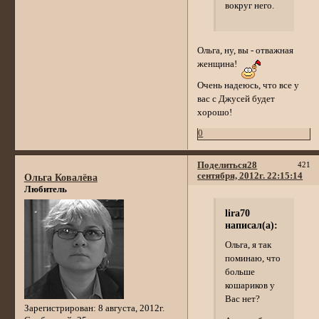
вокруг него.
Ольга, ну, вы - отважная
женщина!
Очень надеюсь, что все у
вас с Джусей будет
хорошо!
0
Поделиться
28
421
сентября, 2012г. 22:15:14
Ольга Ковалёва
Любитель
lira70
написал(а):
Ольга, я так
поминаю, что
больше
кошариков у
Вас нет?
Зарегистрирован
: 8 августа, 2012г.