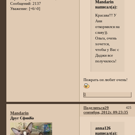
Mandarin
Сообщений:
2137
написал(а):
Уважение:
[+6/-0]
Красава!!! У
Ани
откормился на
славу)).
Ольга, очень
хочется,
чтобы у Вас с
Даджи все
получилось!
Пожрать он любит очень!
0
Поделиться
29
425
сентября, 2012г. 09:23:35
Mandarin
Друг СфинКо
anna126
написал(а):