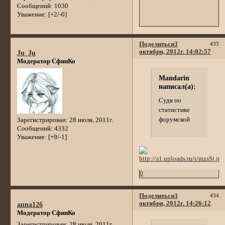
Сообщений:
1030
Уважение:
[+2/-0]
Поделиться
3
433
октября, 2012г. 14:02:57
Ju_Ju
Модератор СфинКо
Mandarin
написал(а):
Судя по
статистике
форумской
Зарегистрирован
: 28 июля, 2011г.
Сообщений:
4332
Уважение:
[+9/-1]
0
Поделиться
3
434
октября, 2012г. 14:26:12
anna126
Модератор СфинКо
Зарегистрирован
: 28 июля, 2011г.