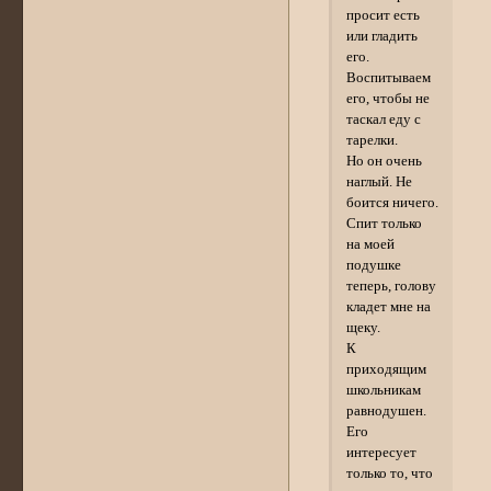
просит есть
или гладить
его.
Воспитываем
его, чтобы не
таскал еду с
тарелки.
Но он очень
наглый. Не
боится ничего.
Спит только
на моей
подушке
теперь, голову
кладет мне на
щеку.
К
приходящим
школьникам
равнодушен.
Его
интересует
только то, что