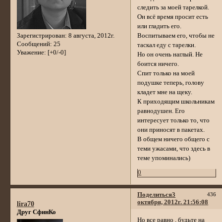
следить за моей тарелкой.
Он всё время просит есть
или гладить его.
Зарегистрирован
: 8 августа, 2012г.
Воспитываем его, чтобы не
Сообщений:
25
таскал еду с тарелки.
Уважение:
[+0/-0]
Но он очень наглый. Не
боится ничего.
Спит только на моей
подушке теперь, голову
кладет мне на щеку.
К приходящим школьникам
равнодушен. Его
интересует только то, что
они приносят в пакетах.
В общем ничего общего с
теми ужасами, что здесь в
теме упоминались)
0
Поделиться
3
436
октября, 2012г. 21:56:08
lira70
Друг СфинКо
Но все равно , будьте на