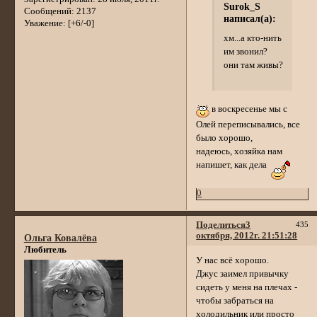
Surok_S
Сообщений:
2137
написал(а):
Уважение:
[+6/-0]
хм...а кто-нить
им звонил?
они там живы?
в воскресенье мы с
Олей переписывались, все
было хорошо,
надеюсь, хозяйка нам
напишет, как дела
0
Поделиться
3
435
октября, 2012г. 21:51:28
Ольга Ковалёва
Любитель
У нас всё хорошо.
Джус заимел привычку
сидеть у меня на плечах -
чтобы забраться на
холодильник или просто