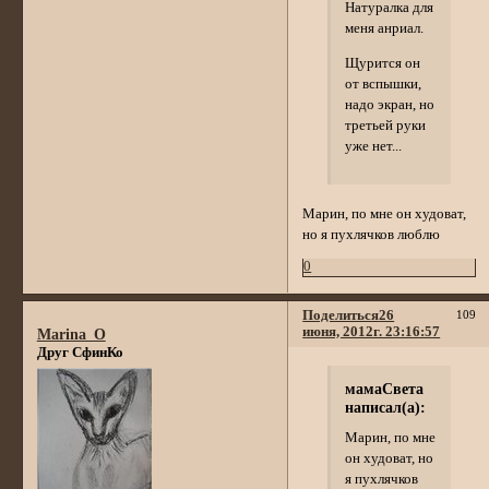
Натуралка для
меня анриал.
Щурится он
от вспышки,
надо экран, но
третьей руки
уже нет...
Марин, по мне он худоват,
но я пухлячков люблю
0
Поделиться
26
109
июня, 2012г. 23:16:57
Marina_O
Друг СфинКо
мамаСвета
написал(а):
Марин, по мне
он худоват, но
я пухлячков