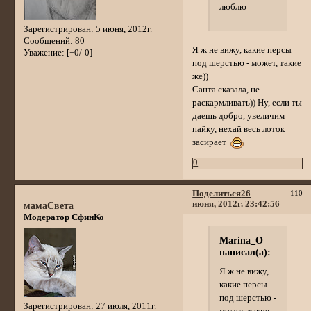
люблю
Зарегистрирован
: 5 июня, 2012г.
Сообщений:
80
Я ж не вижу, какие персы
Уважение:
[+0/-0]
под шерстью - может, такие
же))
Санта сказала, не
раскармливать)) Ну, если ты
даешь добро, увеличим
пайку, нехай весь лоток
засирает
0
Поделиться
26
110
июня, 2012г. 23:42:56
мамаСвета
Модератор СфинКо
Marina_O
написал(а):
Я ж не вижу,
какие персы
под шерстью -
Зарегистрирован
: 27 июля, 2011г.