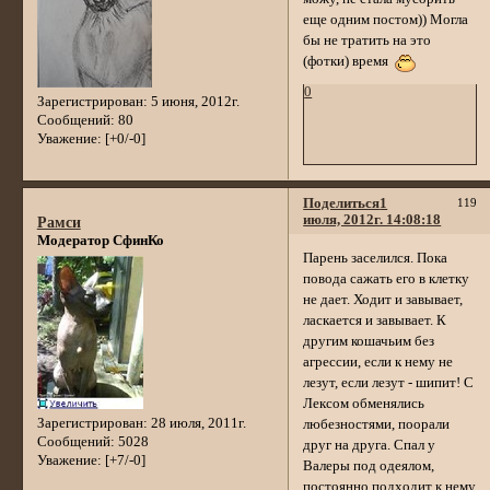
еще одним постом)) Могла
бы не тратить на это
(фотки) время
0
Зарегистрирован
: 5 июня, 2012г.
Сообщений:
80
Уважение:
[+0/-0]
Поделиться
1
119
июля, 2012г. 14:08:18
Рамси
Модератор СфинКо
Парень заселился. Пока
повода сажать его в клетку
не дает. Ходит и завывает,
ласкается и завывает. К
другим кошачьим без
агрессии, если к нему не
лезут, если лезут - шипит! С
Лексом обменялись
Зарегистрирован
: 28 июля, 2011г.
любезностями, поорали
Сообщений:
5028
друг на друга. Спал у
Уважение:
[+7/-0]
Валеры под одеялом,
постоянно подходит к нему