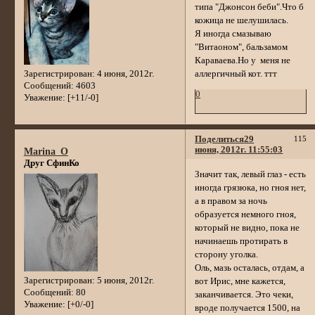
типа "Джонсон беби".Что б
кожица не шелушилась.
Я иногда смазываю
"Витаоном", бальзамом
Караваева.Но у меня не
Зарегистрирован
: 4 июня, 2012г.
аллергичный кот. ттт
Сообщений:
4603
0
Уважение:
[+11/-0]
Поделиться
29
115
июня, 2012г. 11:55:03
Marina_O
Друг СфинКо
Значит так, левый глаз - есть
иногда грязюка, но гноя нет,
а в правом за ночь
образуется немного гноя,
который не видно, пока не
начинаешь протирать в
сторону уголка.
Оль, мазь осталась, отдам, а
Зарегистрирован
: 5 июня, 2012г.
вот Ирис, мне кажется,
Сообщений:
80
заканчивается. Это чеки,
Уважение:
[+0/-0]
вроде получается 1500, на