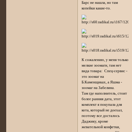
Барс не нашла, но там
копейки какие-то.
К сожалению, у меня только
мелкие зоомаги, там нет
вида товара: Спец-сервис -
это зоомаг на
Б.Каменщиках, а Яшма -
зоомаг на Забелина.
Там где наполнитель, стоит
более ранняя дата, этот
комплект я покупала для
кота, который не доехал,
поэтому все досталось
Даджику, кроме
жевательной конфетки,