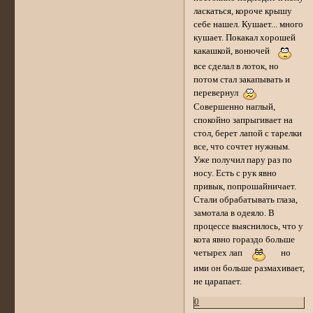
ласкаться, короче крышу
себе нашел. Кушает... много
кушает. Покакал хорошей
какашкой, вонючей
все сделал в лоток, но
потом стал закапывать и
перевернул
Совершенно наглый,
спокойно запрыгивает на
стол, берет лапой с тарелки
все, что сочтет нужным.
Уже получил пару раз по
носу. Есть с рук явно
привык, попрошайничает.
Стали обрабатывать глаза,
замотала в одеяло. В
процессе выяснилось, что у
кота явно гораздо больше
четырех лап
но
ими он больше размахивает,
не царапает.
0