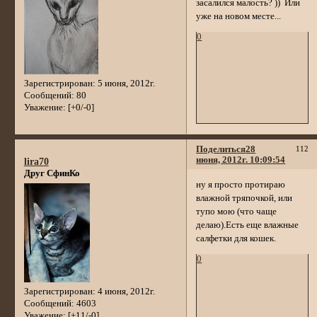
засалился малость? )) Или
уже на новом месте...
0
Зарегистрирован
: 5 июня, 2012г.
Сообщений:
80
Уважение:
[+0/-0]
Поделиться
28
112
июня, 2012г. 10:09:54
lira70
Друг СфинКо
ну я просто протираю
влажной тряпочкой, или
тупо мою (что чаще
делаю).Есть еще влажные
салфетки для кошек.
0
Зарегистрирован
: 4 июня, 2012г.
Сообщений:
4603
Уважение:
[+11/-0]