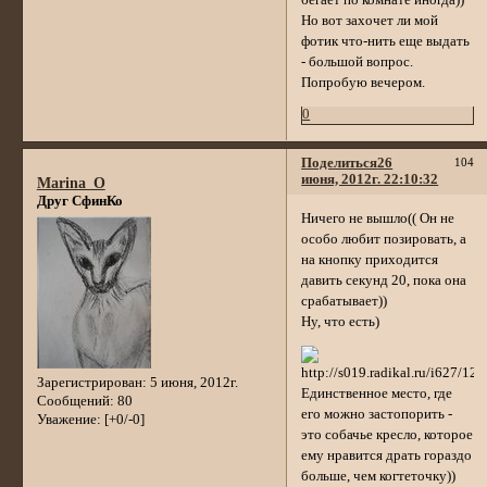
бегает по комнате иногда))
Но вот захочет ли мой
фотик что-нить еще выдать
- большой вопрос.
Попробую вечером.
0
Поделиться
26
104
июня, 2012г. 22:10:32
Marina_O
Друг СфинКо
Ничего не вышло(( Он не
особо любит позировать, а
на кнопку приходится
давить секунд 20, пока она
срабатывает))
Ну, что есть)
Зарегистрирован
: 5 июня, 2012г.
Единственное место, где
Сообщений:
80
его можно застопорить -
Уважение:
[+0/-0]
это собачье кресло, которое
ему нравится драть гораздо
больше, чем когтеточку))