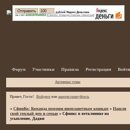
рублей Яндекс.Деньгами
на счет
41001979109253
(
СфинКо: Команда помощи сфинксам
)
Форум
Участники
Правила
Регистрация
Войт
Активные темы
Привет, Гость!
Войдите
или
зарегистрируйтесь
.
»
СфинКо: Команда помощи инопланетным кошкам
»
Нашли
свой теплый дом и семью
»
Сфинкс в ветклинике на
усыпление, Даджи