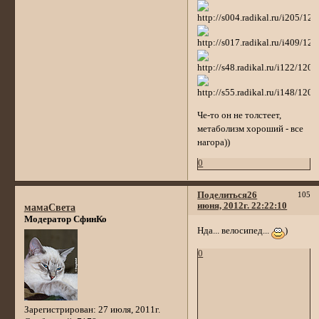
Че-то он не толстеет,
метаболизм хороший - все
нагора))
0
Поделиться
26
105
июня, 2012г. 22:22:10
мамаСвета
Модератор СфинКо
Нда... велосипед...
)
0
Зарегистрирован
: 27 июля, 2011г.