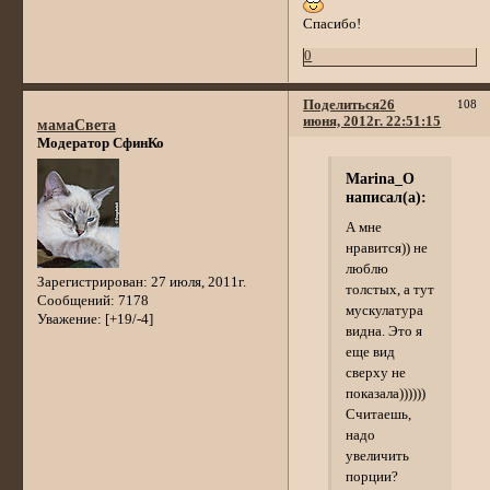
Спасибо!
0
Поделиться
26
108
июня, 2012г. 22:51:15
мамаСвета
Модератор СфинКо
Marina_O
написал(а):
А мне
нравится)) не
люблю
Зарегистрирован
: 27 июля, 2011г.
толстых, а тут
Сообщений:
7178
мускулатура
Уважение:
[+19/-4]
видна. Это я
еще вид
сверху не
показала))))))
Считаешь,
надо
увеличить
порции?