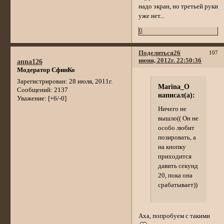
надо экран, но третьей руки
уже нет...
0
Поделиться
26
107
июня, 2012г. 22:50:36
anna126
Модератор СфинКо
Зарегистрирован
: 28 июля, 2011г.
Marina_O
Сообщений:
2137
написал(а):
Уважение:
[+6/-0]
Ничего не
вышло(( Он не
особо любит
позировать, а
на кнопку
приходится
давить секунд
20, пока она
срабатывает))
Аха, попробуем с такими