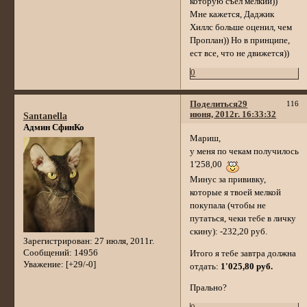
которую съел мелкий))
Мне кажется, Даджик
Хиллс больше оценил, чем
Проплан)) Но в принципе,
ест все, что не движется))
0
Поделиться
29
116
июня, 2012г. 16:33:32
Santanella
Админ СфинКо
Мариш,
у меня по чекам получилось
1'258,00
Минус за прививку,
которые я твоей мелкой
покупала (чтобы не
путаться, чеки тебе в личку
скину): -232,20 руб.
Зарегистрирован
: 27 июля, 2011г.
Сообщений:
14956
Итого я тебе завтра должна
Уважение:
[+29/-0]
отдать:
1'025,80 руб.
Прально?