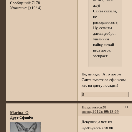
может, такие
Сообщений:
7178
же))
Уважение:
[+19/-4]
Санта сказала,
не
раскармливать))
Ну, если ты
даешь добро,
увеличим
пайку, нехай
весь лоток
засирает
Не, не надо! А то потом
Санта вместе со сфинксом
нас на диету посадит!
0
Поделиться
28
111
июня, 2012г. 09:18:09
Marina_O
Друг СфинКо
Девушки, а чем их
протирают, а то он