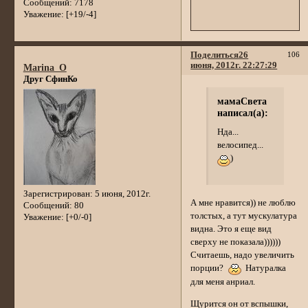
Сообщений:
7178
Уважение:
[+19/-4]
Поделиться
26
106
июня, 2012г. 22:27:29
Marina_O
Друг СфинКо
мамаСвета
написал(а):
Нда...
велосипед...
)
Зарегистрирован
: 5 июня, 2012г.
А мне нравится)) не люблю
Сообщений:
80
толстых, а тут мускулатура
Уважение:
[+0/-0]
видна. Это я еще вид
сверху не показала))))))
Считаешь, надо увеличить
порции?
Натуралка
для меня анриал.
Щурится он от вспышки,