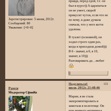
правда, перед едой, т.е. он
был в курсе)) А царапаться
он не умеет, скорей
прикусит чуток, если что не
Зарегистрирован
: 5 июня, 2012г.
по нему, я даже думала
Сообщений:
80
сначала, что у него когти
Уважение:
[+0/-0]
удалены.
В туалет (основной), он
ходил строго один раз,
когда я приходила домой)))
В 6 - значит, в 6, в 10,
значит, в 10)))
Разговаривать да....любит
0
Поделиться
1
122
июля, 2012г. 21:48:46
Рамси
Модератор СфинКо
Марин, я не стала
экперементировать и
замотала в полотенце. Он
еще немного нервничал