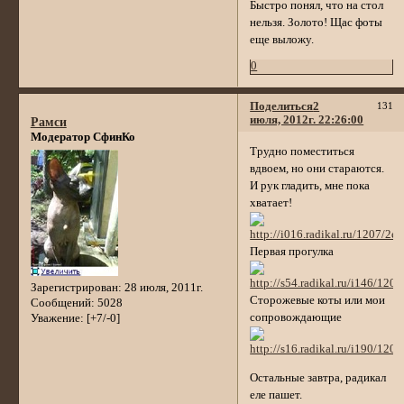
Быстро понял, что на стол
нельзя. Золото! Щас фоты
еще выложу.
0
Поделиться
2
131
июля, 2012г. 22:26:00
Рамси
Модератор СфинКо
Трудно поместиться
вдвоем, но они стараются.
И рук гладить, мне пока
хватает!
Первая прогулка
Зарегистрирован
: 28 июля, 2011г.
Сторожевые коты или мои
Сообщений:
5028
сопровождающие
Уважение:
[+7/-0]
Остальные завтра, радикал
еле пашет.