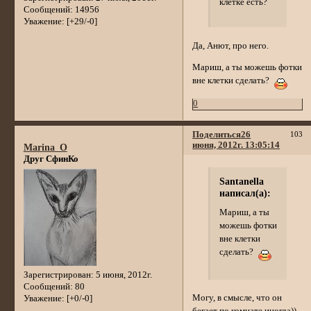
клетке есть?
Сообщений:
14956
Уважение:
[+29/-0]
Да, Анют, про него.
Мариш, а ты можешь фотки
вне клетки сделать?
0
Поделиться
26
103
июня, 2012г. 13:05:14
Marina_O
Друг СфинКо
Santanella
написал(а):
Мариш, а ты
можешь фотки
вне клетки
сделать?
Зарегистрирован
: 5 июня, 2012г.
Сообщений:
80
Могу, в смысле, что он
Уважение:
[+0/-0]