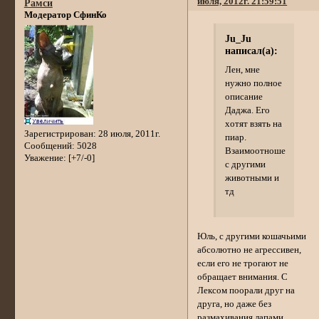
июля, 2012г. 21:59:51
Рамси
Модератор СфинКо
Ju_Ju
написал(а):
Лен, мне
нужно полное
описание
Даджа. Его
хотят взять на
Зарегистрирован
: 28 июля, 2011г.
пиар.
Сообщений:
5028
Взаимоотношения
Уважение:
[+7/-0]
с другими
животными и
тд
Юль, с другими кошачьими
абсолютно не агрессивен,
если его не трогают не
обращает внимания. С
Лексом поорали друг на
друга, но даже без
размахивания лапами.