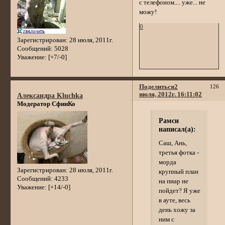
с телефоном.... уже... не
можу!
0
Зарегистрирован
: 28 июля, 2011г.
Сообщений:
5028
Уважение:
[+7/-0]
Поделиться
2
126
июля, 2012г. 16:11:02
Александра Kluchka
Модератор СфинКо
Рамси
написал(а):
Саш, Ань,
третья фотка -
морда
Зарегистрирован
: 28 июля, 2011г.
крупный план
Сообщений:
4233
на пиар не
Уважение:
[+14/-0]
пойдет? Я уже
в ауте, весь
день хожу за
ним с