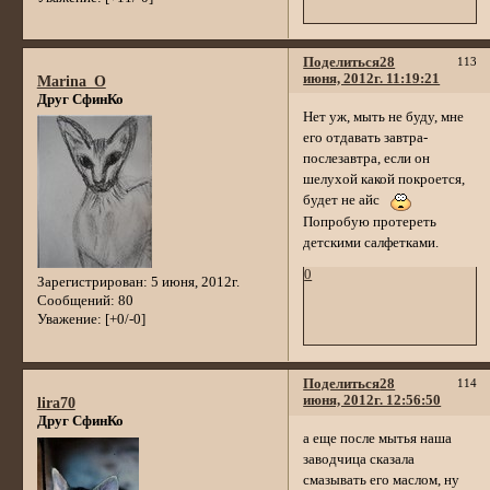
Поделиться
28
113
июня, 2012г. 11:19:21
Marina_O
Друг СфинКо
Нет уж, мыть не буду, мне
его отдавать завтра-
послезавтра, если он
шелухой какой покроется,
будет не айс
Попробую протереть
детскими салфетками.
0
Зарегистрирован
: 5 июня, 2012г.
Сообщений:
80
Уважение:
[+0/-0]
Поделиться
28
114
июня, 2012г. 12:56:50
lira70
Друг СфинКо
а еще после мытья наша
заводчица сказала
смазывать его маслом, ну