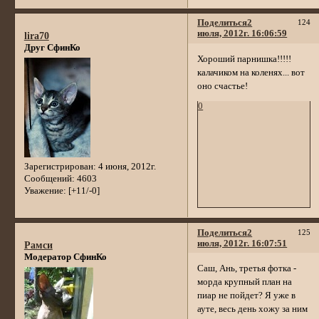
Поделиться
2
124
июля, 2012г. 16:06:59
lira70
Друг СфинКо
Хороший парнишка!!!!!
калачиком на коленях... вот
оно счастье!
0
Зарегистрирован
: 4 июня, 2012г.
Сообщений:
4603
Уважение:
[+11/-0]
Поделиться
2
125
июля, 2012г. 16:07:51
Рамси
Модератор СфинКо
Саш, Ань, третья фотка -
морда крупный план на
пиар не пойдет? Я уже в
ауте, весь день хожу за ним