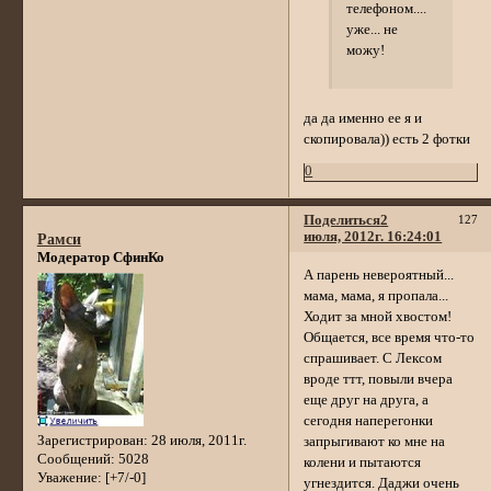
телефоном....
уже... не
можу!
да да именно ее я и
скопировала)) есть 2 фотки
0
Поделиться
2
127
июля, 2012г. 16:24:01
Рамси
Модератор СфинКо
А парень невероятный...
мама, мама, я пропала...
Ходит за мной хвостом!
Общается, все время что-то
спрашивает. С Лексом
вроде ттт, повыли вчера
еще друг на друга, а
сегодня наперегонки
Зарегистрирован
: 28 июля, 2011г.
запрыгивают ко мне на
Сообщений:
5028
колени и пытаются
Уважение:
[+7/-0]
угнездится. Даджи очень