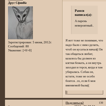
Друг СфинКо
Рамси
написал(а):
А парень
невероятный..
Я вот тоже не понимаю, что
Зарегистрирован
: 5 июня, 2012г.
надо было с ним сделать,
Сообщений:
80
чтоб он кусаться начал(( Он
Уважение:
[+0/-0]
так общаться любит,
казалось бы должен из
клетки бежать, а он внутрь
заходил и терся, когда я там
убиралась. Собак он,
кстати, тоже не особо
боится...эх, если б моя
вменяемой была((
0
Поделиться
2
130