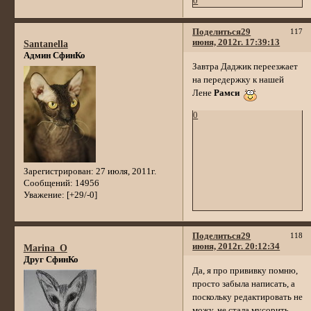
0
Поделиться
29
117
июня, 2012г. 17:39:13
Santanella
Админ СфинКо
Завтра Даджик переезжает
на передержку к нашей
Лене
Рамси
0
Зарегистрирован
: 27 июля, 2011г.
Сообщений:
14956
Уважение:
[+29/-0]
Поделиться
29
118
июня, 2012г. 20:12:34
Marina_O
Друг СфинКо
Да, я про прививку помню,
просто забыла написать, а
поскольку редактировать не
можу, не стала мусорить