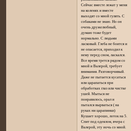
Сейчас вместе лежат у меня
на коленях и вместе
выходят со мной гулять. С
собаками не знаю. Но он
очень дружелюбный,
думаю тоже будет
нормально. С людьми
ласковый. Глеба не боится и
не опасается, приходил к
нему перед сном, ласкался.
Все время трется рядом со
мной и Валерой, требует
внимания. Разговорчивый.
Даже не пытается кусаться
или царапаться при
обработках глаз или чистке
ушей. Мыться не
понравилось, орал и
пытался вырваться ( на
руках ни царапинки)
Кушает хорошо, лоток на 5.
Спит под одеялом, вчера с
Валерой, эту ночь со мной.