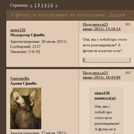
Страница:
«
1
2
3
4
5
6
»
Сфинкс в ветклинике на усыпление, Даджи
Поделиться
25
101
июня, 2012г. 15:16:14
anna126
Модератор СфинКо
Оля, мы с тобой про этого
Зарегистрирован
: 28 июля, 2011г.
кота разговаривали? А
Сообщений:
2137
фотки не в клетке есть?
Уважение:
[+6/-0]
0
Поделиться
25
102
июня, 2012г. 16:43:09
Santanella
Админ СфинКо
anna126
написал(а):
Оля, мы с
тобой про
этого кота
разговаривали?
А фотки не в
Зарегистрирован
: 27 июля, 2011г.