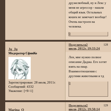
дружелюбный, ну и Лекс у
меня не агрессор - нашли
общий язык. Остальных
кошек не замечает вообще!
Очень настроен на
человека.
0
Поделиться
2
128
июля, 2012г. 19:33:24
Ju_Ju
Модератор СфинКо
Лен, мне нужно полное
описание Даджа. Его хотят
взять на пиар.
Взаимоотношения с
другими животными и тд
Зарегистрирован
: 28 июля, 2011г.
0
Сообщений:
4332
Уважение:
[+9/-1]
Поделиться
2
129
июля, 2012г. 19:50:14
Marina_O