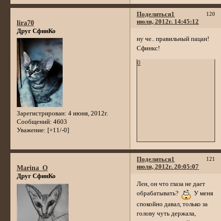
Поделиться
1
120
июля, 2012г. 14:45:12
lira70
Друг СфинКо
ну че.. правильный пацан!
Сфинкс!
0
Зарегистрирован
: 4 июня, 2012г.
Сообщений:
4603
Уважение:
[+11/-0]
Поделиться
1
121
июля, 2012г. 20:05:07
Marina_O
Друг СфинКо
Лен, он что глаза не дает
обрабатывать?
У меня
спокойно давал, только за
голову чуть держала,