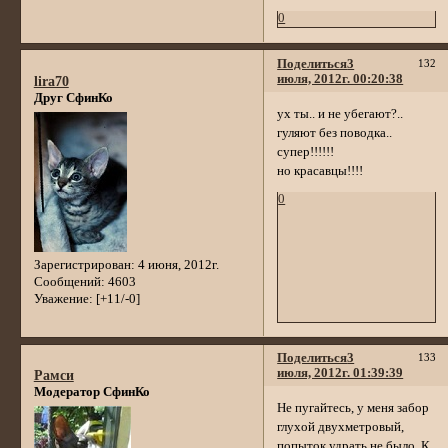
0
Поделиться
3
132
июля, 2012г. 00:20:38
lira70
Друг СфинКо
ух ты.. и не убегают?..
гуляют без поводка..
супер!!!!!!
но красавцы!!!!
0
Зарегистрирован
: 4 июня, 2012г.
Сообщений:
4603
Уважение:
[+11/-0]
Поделиться
3
133
июля, 2012г. 01:39:39
Рамси
Модератор СфинКо
Не пугайтесь, у меня забор
глухой двухметровый,
попыток удрать не было. К