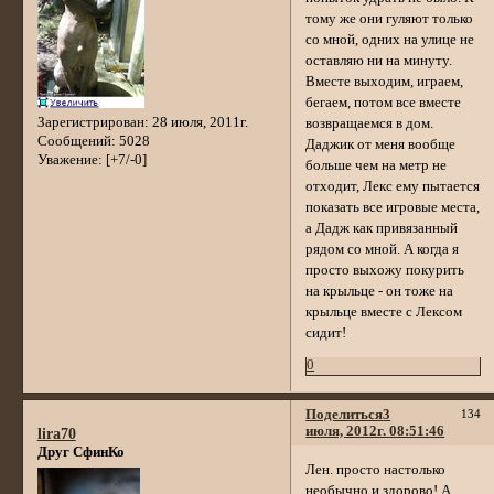
тому же они гуляют только
со мной, одних на улице не
оставляю ни на минуту.
Вместе выходим, играем,
бегаем, потом все вместе
Зарегистрирован
: 28 июля, 2011г.
возвращаемся в дом.
Сообщений:
5028
Даджик от меня вообще
Уважение:
[+7/-0]
больше чем на метр не
отходит, Лекс ему пытается
показать все игровые места,
а Дадж как привязанный
рядом со мной. А когда я
просто выхожу покурить
на крыльце - он тоже на
крыльце вместе с Лексом
сидит!
0
Поделиться
3
134
июля, 2012г. 08:51:46
lira70
Друг СфинКо
Лен. просто настолько
необычно и здорово! А