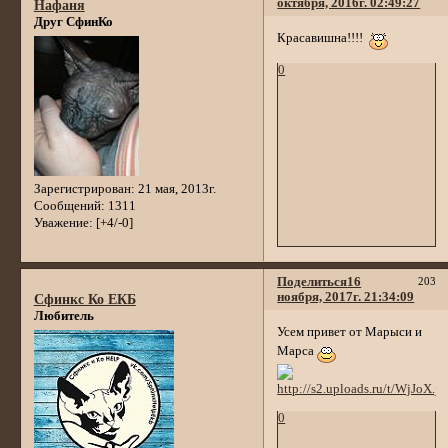
октября, 2016г. 02:49:27
Нафаня
Друг СфинКо
Красавишна!!!!
0
Зарегистрирован
: 21 мая, 2013г.
Сообщений:
1311
Уважение:
[+4/-0]
Поделиться
16
203
ноября, 2017г. 21:34:09
Сфинкс Ко ЕКБ
Любитель
Усем привет от Марыси и
Марса
0