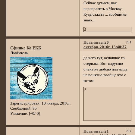
Сейчас думаем, как
переправить в Москву...
Куда сажать ... вообще не
знаю...
0
Поделиться
20
201
октября, 2016г. 13:40:37
Сфинкс Ко ЕКБ
Любитель
да чего тут, основное то
стерилка. Вот вирусню
очень не люблю или когда
не понятно вообще что с
котом
0
Зарегистрирован
: 10 января, 2016г.
Сообщений:
85
Уважение:
[+0/-0]
Поделиться
21
202