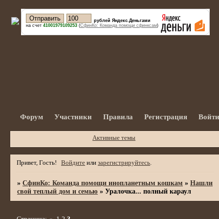
рублей Яндекс.Деньгами
на счет
41001979109253
(
СфинКо: Команда помощи сфинксам
)
Форум
Участники
Правила
Регистрация
Войт
Активные темы
Привет, Гость!
Войдите
или
зарегистрируйтесь
.
»
СфинКо: Команда помощи инопланетным кошкам
»
Нашли
свой теплый дом и семью
»
Уралочка... полный караул