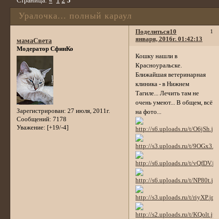
Страница:
«
1
2
3
Уралочка... полный караул
Поделиться
10
1
января, 2016г. 01:42:13
мамаСвета
Модератор СфинКо
Кошку нашли в
Красноуральске.
Ближайшая ветеринарная
клиника - в Нижнем
Тагиле... Лечить там не
очень умеют... В общем, всё
Зарегистрирован
: 27 июля, 2011г.
на фото...
Сообщений:
7178
Уважение:
[+19/-4]