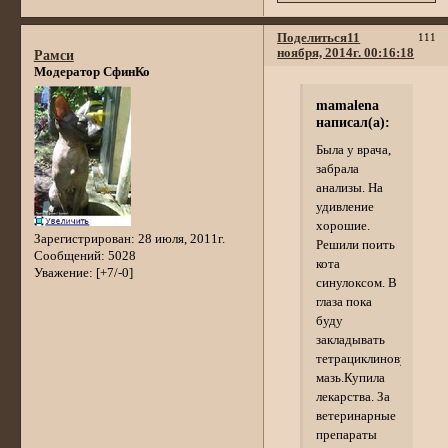
Поделиться
11
111
ноября, 2014г. 00:16:18
Рамси
Модератор СфинКо
mamalena
написал(а):
Была у врача,
забрала
анализы. На
удивление
хорошие.
Зарегистрирован
: 28 июля, 2011г.
Решили поить
Сообщений:
5028
кота
Уважение:
[+7/-0]
синулоксом. В
глаза пока
буду
закладывать
тетрациклиновую
мазь.Купила
лекарства. За
ветеринарные
препараты