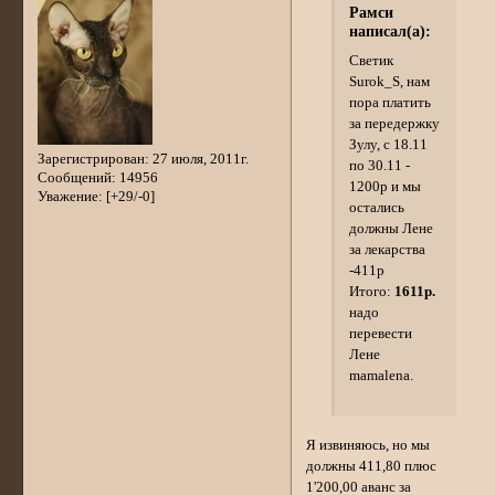
Рамси
написал(а):
Светик
Surok_S, нам
пора платить
за передержку
Зулу, с 18.11
Зарегистрирован
: 27 июля, 2011г.
по 30.11 -
Сообщений:
14956
1200р и мы
Уважение:
[+29/-0]
остались
должны Лене
за лекарства
-411р
Итого:
1611р.
надо
перевести
Лене
mamalena.
Я извиняюсь, но мы
должны 411,80 плюс
1'200,00 аванс за