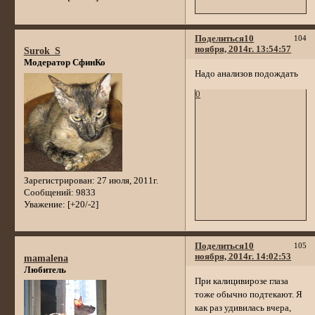
Поделиться
10
104
ноября, 2014г. 13:54:57
Surok_S
Модератор СфинКо
Надо анализов подождать
0
Зарегистрирован
: 27 июля, 2011г.
Сообщений:
9833
Уважение:
[+20/-2]
Поделиться
10
105
ноября, 2014г. 14:02:53
mamalena
Любитель
При калицивирозе глаза
тоже обычно подтекают. Я
как раз удивилась вчера,