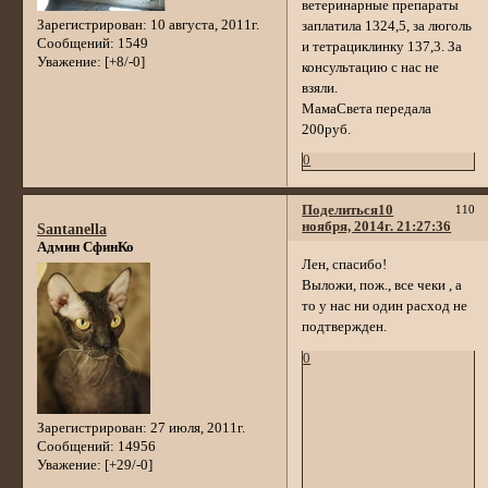
ветеринарные препараты
Зарегистрирован
: 10 августа, 2011г.
заплатила 1324,5, за люголь
Сообщений:
1549
и тетрациклинку 137,3. За
Уважение:
[+8/-0]
консультацию с нас не
взяли.
МамаСвета передала
200руб.
0
Поделиться
10
110
ноября, 2014г. 21:27:36
Santanella
Админ СфинКо
Лен, спасибо!
Выложи, пож., все чеки , а
то у нас ни один расход не
подтвержден.
0
Зарегистрирован
: 27 июля, 2011г.
Сообщений:
14956
Уважение:
[+29/-0]