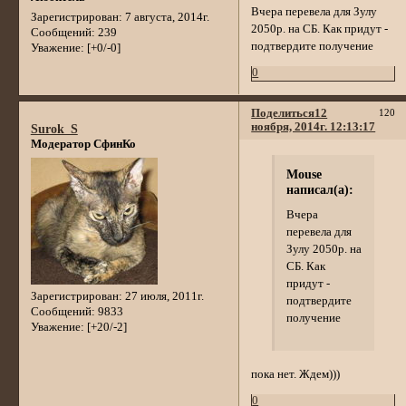
Вчера перевела для Зулу
Зарегистрирован
: 7 августа, 2014г.
2050р. на СБ. Как придут -
Сообщений:
239
подтвердите получение
Уважение:
[+0/-0]
0
Поделиться
12
120
ноября, 2014г. 12:13:17
Surok_S
Модератор СфинКо
Mouse
написал(а):
Вчера
перевела для
Зулу 2050р. на
СБ. Как
придут -
Зарегистрирован
: 27 июля, 2011г.
подтвердите
Сообщений:
9833
получение
Уважение:
[+20/-2]
пока нет. Ждем)))
0