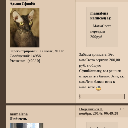
Админ СфинКо
mamalena
написал(а):
...МамаСвета
передала
200руб.
Зарегистрирован
: 27 июля, 2011г.
Забыла дописать. Это
Сообщений:
14956
мамСвета вернула 200,00
Уважение:
[+29/-0]
руб. в общую
СфинКопилку, мы решили
отправить в баланс Зулу, т.к.
мамЛена ближе всех к
мамСвете
0
Поделиться
11
113
ноября, 2014г. 06:49:28
mamalena
Любитель