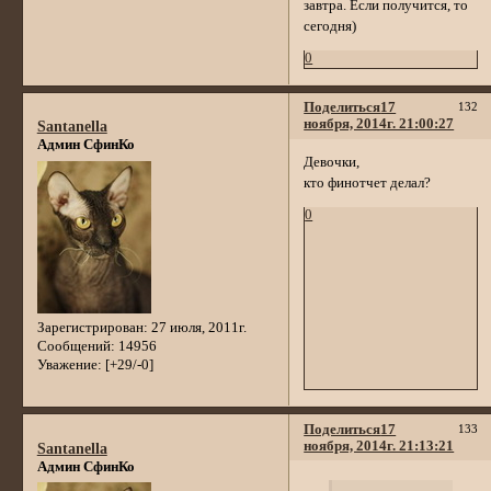
завтра. Если получится, то
сегодня)
0
Поделиться
17
132
ноября, 2014г. 21:00:27
Santanella
Админ СфинКо
Девочки,
кто финотчет делал?
0
Зарегистрирован
: 27 июля, 2011г.
Сообщений:
14956
Уважение:
[+29/-0]
Поделиться
17
133
ноября, 2014г. 21:13:21
Santanella
Админ СфинКо