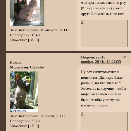
что при явных язвах во рту
(= текущие слюни) у кота
другой симптоматики нет
0
Зарегистрирован
: 10 августа, 2011г.
Сообщений:
1549
Уважение:
[+8/-0]
Поделиться
10
106
ноября, 2014г. 14:20:55
Рамси
Модератор СфинКо
Ну вот симптоматика и
появилась. Да, надо было
раньше, но кто знал-то?!
Хотелось как лучше, чтобы
информативней анализы
были, чтобы уже чуток
времени прошло.
0
Зарегистрирован
: 28 июля, 2011г.
Сообщений:
5028
Уважение:
[+7/-0]