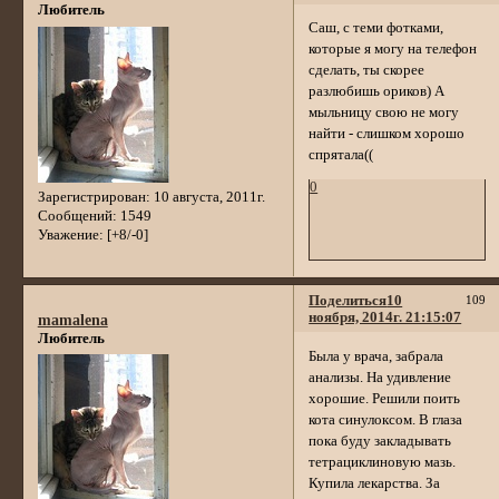
Любитель
Саш, с теми фотками,
которые я могу на телефон
сделать, ты скорее
разлюбишь ориков) А
мыльницу свою не могу
найти - слишком хорошо
спрятала((
0
Зарегистрирован
: 10 августа, 2011г.
Сообщений:
1549
Уважение:
[+8/-0]
Поделиться
10
109
ноября, 2014г. 21:15:07
mamalena
Любитель
Была у врача, забрала
анализы. На удивление
хорошие. Решили поить
кота синулоксом. В глаза
пока буду закладывать
тетрациклиновую мазь.
Купила лекарства. За