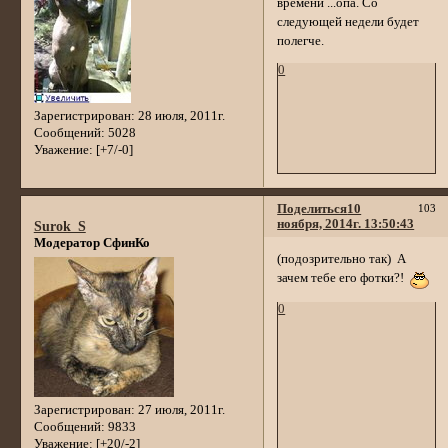
времени ...опа. Со
следующей недели будет
полегче.
0
Зарегистрирован
: 28 июля, 2011г.
Сообщений:
5028
Уважение:
[+7/-0]
Поделиться
10
103
ноября, 2014г. 13:50:43
Surok_S
Модератор СфинКо
(подозрительно так) А
зачем тебе его фотки?!
0
Зарегистрирован
: 27 июля, 2011г.
Сообщений:
9833
Уважение:
[+20/-2]