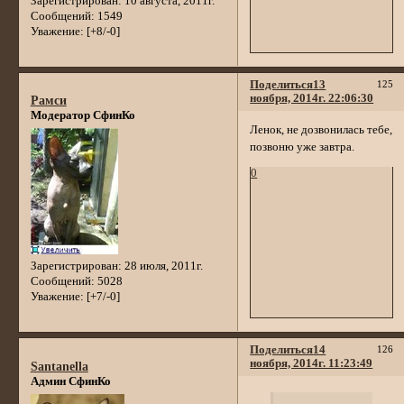
Зарегистрирован
: 10 августа, 2011г.
Сообщений:
1549
Уважение:
[+8/-0]
Поделиться
13
125
ноября, 2014г. 22:06:30
Рамси
Модератор СфинКо
Ленок, не дозвонилась тебе,
позвоню уже завтра.
0
Зарегистрирован
: 28 июля, 2011г.
Сообщений:
5028
Уважение:
[+7/-0]
Поделиться
14
126
ноября, 2014г. 11:23:49
Santanella
Админ СфинКо