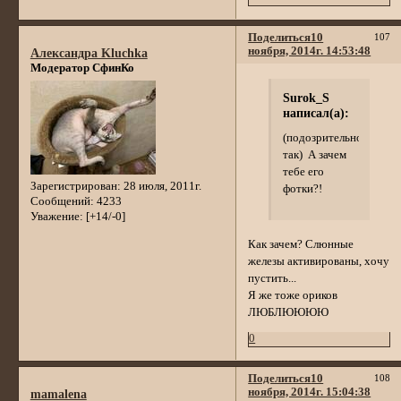
Поделиться
10
107
ноября, 2014г. 14:53:48
Александра Kluchka
Модератор СфинКо
Surok_S
написал(а):
(подозрительно
так) А зачем
тебе его
Зарегистрирован
: 28 июля, 2011г.
фотки?!
Сообщений:
4233
Уважение:
[+14/-0]
Как зачем? Слюнные
железы активированы, хочу
пустить...
Я же тоже ориков
ЛЮБЛЮЮЮЮ
0
Поделиться
10
108
ноября, 2014г. 15:04:38
mamalena