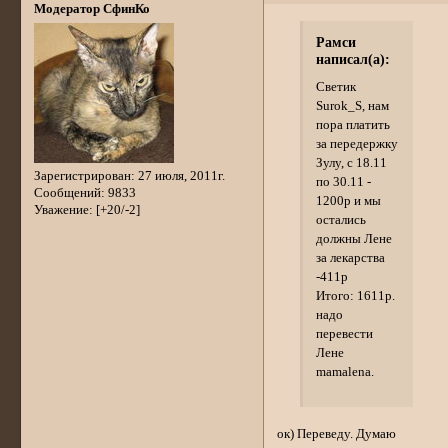
Модератор СфинКо
Рамси
написал(а):
Светик
Surok_S, нам
пора платить
за передержку
Зулу, с 18.11
Зарегистрирован
: 27 июля, 2011г.
по 30.11 -
Сообщений:
9833
1200р и мы
Уважение:
[+20/-2]
остались
должны Лене
за лекарства
-411р
Итого: 1611р.
надо
перевести
Лене
mamalena.
ок) Переведу. Думаю