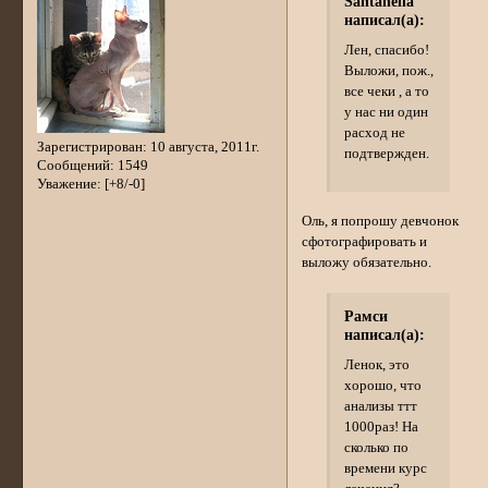
Santanella
написал(а):
Лен, спасибо!
Выложи, пож.,
все чеки , а то
у нас ни один
расход не
Зарегистрирован
: 10 августа, 2011г.
подтвержден.
Сообщений:
1549
Уважение:
[+8/-0]
Оль, я попрошу девчонок
сфотографировать и
выложу обязательно.
Рамси
написал(а):
Ленок, это
хорошо, что
анализы ттт
1000раз! На
сколько по
времени курс