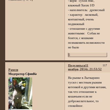
- корм: сухой Ямс,
влажный Хиллс I/D
- наполнитель: древесный
- характер: ласковый,
контактный, очень
подвижный
- отношение с другими
животными: Собак не
боится, с кошками
познакомить возможности
не было
0
Поделиться
11
117
ноября, 2014г. 21:53:52
Рамси
Модератор СфинКо
На рынке в Лыткарино
тусил с местным рыжим
котенкой и другими котами,
так что отношение к
кошачьим если не
доброжелательное, то
спокойное.