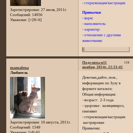
- стерилизация/кастрация:
Зарегистрирован
: 27 июля, 2011г.
Привычки
:
Сообщений:
14956
- корм:
Уважение:
[+29/-0]
- наполнитель:
- характер:
- отношение с другими
животными:
0
Поделиться
11
116
ноября, 2014г. 21:31:41
mamalena
Любитель
Девочки,дайте, пож.,
информацию по Зулу в
формате каталога:
Общая информация:
- возраст: 2-3 года
- здоровье: калицивироз,
гингивит
- стерилизация/кастрация:
Зарегистрирован
: 10 августа, 2011г.
кастрирован
Сообщений:
1549
Привычки:
Уважение:
[+8/-0]