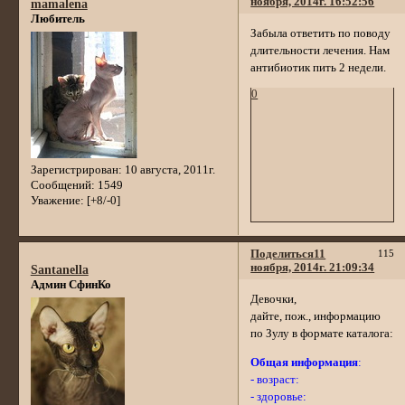
ноября, 2014г. 16:52:56
mamalena
Любитель
Забыла ответить по поводу
длительности лечения. Нам
антибиотик пить 2 недели.
0
Зарегистрирован
: 10 августа, 2011г.
Сообщений:
1549
Уважение:
[+8/-0]
Поделиться
11
115
ноября, 2014г. 21:09:34
Santanella
Админ СфинКо
Девочки,
дайте, пож., информацию
по Зулу в формате каталога:
Общая информация
:
- возраст:
- здоровье: