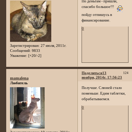
По деньгам - пришли,
спасибо большое!!!
пойду отпишусь в
финансирование.
0
Зарегистрирован
: 27 июля, 2011г.
Сообщений:
9833
Уважение:
[+20/-2]
Поделиться
13
124
ноября, 2014г. 17:56:23
mamalena
Любитель
Получше. Слюней стало
поменьше. Едим таблетки,
обрабатываемся.
0