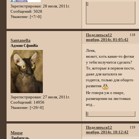
0
Зарегистрирован
: 28 июля, 2011г.
Сообщений:
5028
Уважение:
[+7/-0]
Поделиться
12
118
ноября, 2014г. 01:05:42
Santanella
Админ СфинКо
Ленк,
может, хоть какие-то фотки
у тебя получится сделать?
Те, которые в первом посте,
даже для каталога не
годятся, только для общего
развития
Не говоря уж о пиаре,
Зарегистрирован
: 27 июля, 2011г.
размещении на листовках
Сообщений:
14956
итд...
Уважение:
[+29/-0]
0
Поделиться
12
119
ноября, 2014г. 10:12:42
Mouse
Любитель