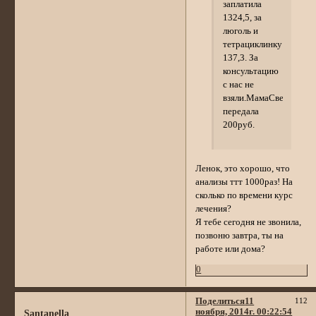
заплатила
1324,5, за
люголь и
тетрациклинку
137,3. За
консультацию
с нас не
взяли.МамаСвета
передала
200руб.
Ленок, это хорошо, что
анализы ттт 1000раз! На
сколько по времени курс
лечения?
Я тебе сегодня не звонила,
позвоню завтра, ты на
работе или дома?
0
Поделиться
11
112
ноября, 2014г. 00:22:54
Santanella