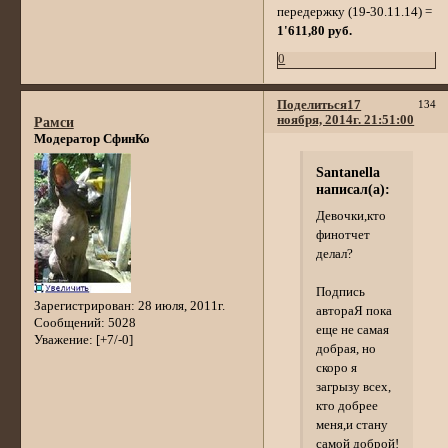
передержку (19-30.11.14) =
1'611,80 руб.
0
Поделиться
17
134
ноября, 2014г. 21:51:00
Рамси
Модератор СфинКо
Santanella
написал(а):
Девочки,кто
финотчет
делал?
Подпись
Зарегистрирован
: 28 июля, 2011г.
автораЯ пока
Сообщений:
5028
еще не самая
Уважение:
[+7/-0]
добрая, но
скоро я
загрызу всех,
кто добрее
меня,и стану
самой доброй!