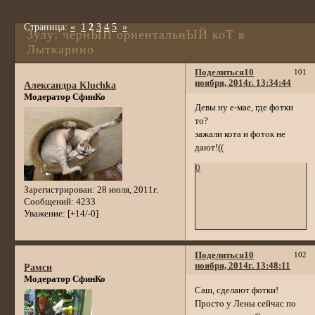
Страница:
«
1
2
3
4
5
»
Зулу: чернЫЙ ориентальнЫЙ коТ в
Лыткарино
Поделиться
10
101
ноября, 2014г. 13:34:44
Александра Kluchka
Модератор СфинКо
Девы ну е-мае, где фотки
то?
зажали кота и фоток не
дают!((
0
Зарегистрирован
: 28 июля, 2011г.
Сообщений:
4233
Уважение:
[+14/-0]
Поделиться
10
102
ноября, 2014г. 13:48:11
Рамси
Модератор СфинКо
Саш, сделают фотки!
Просто у Лены сейчас по