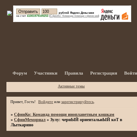
рублей Яндекс.Деньгами
на счет
41001979109253
(
СфинКо: Команда помощи сфинксам
)
Форум
Участники
Правила
Регистрация
Войт
Активные темы
Привет, Гость!
Войдите
или
зарегистрируйтесь
.
»
СфинКо: Команда помощи инопланетным кошкам
»
СфинМемориал
»
Зулу: чернЫЙ ориентальнЫЙ коТ в
Лыткарино