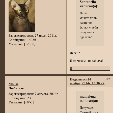
Santanella
написал(а):
Ленк,
может, хоть
какие-то
фотки у тебя
получится
Зарегистрирован
: 27 июля, 2011г.
сделать?...
Сообщений:
14956
Уважение:
[+29/-0]
Лееен?
И по чекам - не забыла?
0
Поделиться
14
127
ноября, 2014г. 13:36:27
Mouse
Любитель
Зарегистрирован
: 7 августа, 2014г.
mamalena
Сообщений:
239
написал(а):
Уважение:
[+0/-0]
Получше.
Слюней стало