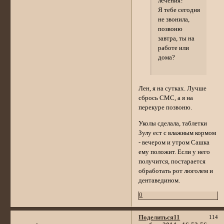
лечения?
Я тебе сегодня
не звонила,
позвоню
завтра, ты на
работе или
дома?
Лен, я на сутках. Лучше
сбрось СМС, а я на
перекуре позвоню.
Уколы сделала, таблетки
Зулу ест с влажным кормом
- вечером и утром Сашка
ему положит. Если у него
получится, постарается
обработать рот люголем и
дентаведином.
0
Поделиться
11
114