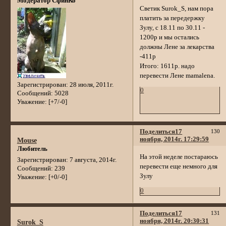
Модератор СфинКо
Светик Surok_S, нам пора
платить за передержку
Зулу, с 18.11 по 30.11 -
1200р и мы остались
должны Лене за лекарства
-411р
Итого: 1611р. надо
перевести Лене mamalena.
Зарегистрирован
: 28 июля, 2011г.
0
Сообщений:
5028
Уважение:
[+7/-0]
Поделиться
17
130
ноября, 2014г. 17:29:59
Mouse
Любитель
На этой неделе постараюсь
Зарегистрирован
: 7 августа, 2014г.
перевести еще немного для
Сообщений:
239
Зулу
Уважение:
[+0/-0]
0
Поделиться
17
131
ноября, 2014г. 20:30:31
Surok_S