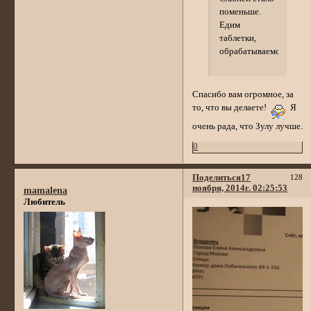
поменьше.
Едим
таблетки,
обрабатываемся.
Cпасибо вам огромное, за
то, что вы делаете!
Я
очень рада, что Зулу лучше.
0
Поделиться
17
128
ноября, 2014г. 02:25:53
mamalena
Любитель