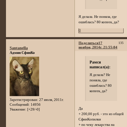
Я делала. Не поняла, где
ошиблась? 80 копеек, да?
0
Поделиться
17
135
ноября, 2014г. 21:55:04
Santanella
Админ СфинКо
Рамси
написал(а):
Я делала? Не
поняла, где
ошиблась? 80
копеек, да?
Зарегистрирован
: 27 июля, 2011г.
Сообщений:
14956
Да
Уважение:
[+29/-0]
+ 200,00 руб. - это из общей
СфинКопилки
+ по чеку лекарства на