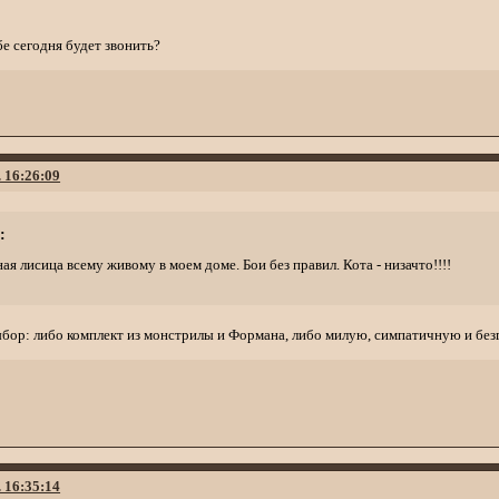
е сегодня будет звонить?
. 16:26:09
:
ая лисица всему живому в моем доме. Бои без правил. Кота - низачто!!!!
выбор: либо комплект из монстрилы и Формана, либо милую, симпатичную и 
. 16:35:14