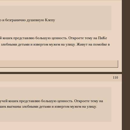
ую и безгранично душевную Клепу
чей кошек представляю большую ценность. Откроете тему на ПиКе
ы злобными детьми и извергом мужем на улицу. Живут на помойке в
110
кучей кошек представляю большую ценность. Откроете тему на
ошек выгнаны злобными детьми и извергом мужем на улицу.