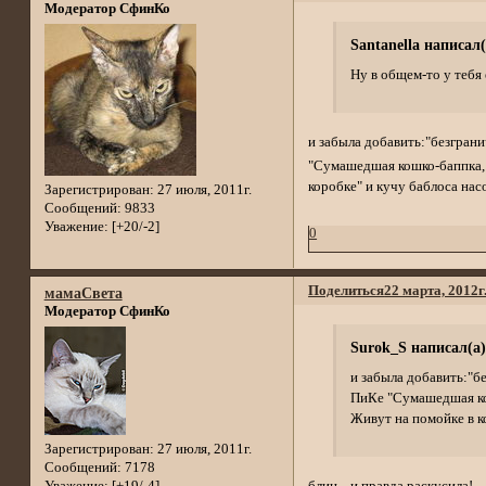
Модератор СфинКо
Santanella написал(
Ну в общем-то у тебя
и забыла добавить:"безгра
"Сумашедшая кошко-баппка, 
коробке" и кучу баблоса насо
Зарегистрирован
: 27 июля, 2011г.
Сообщений:
9833
Уважение:
[+20/-2]
0
Поделиться
22 марта, 2012г
мамаСвета
Модератор СфинКо
Surok_S написал(а)
и забыла добавить:"б
ПиКе "Сумашедшая кош
Живут на помойке в ко
Зарегистрирован
: 27 июля, 2011г.
Сообщений:
7178