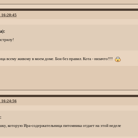
. 16:20:45
а):
нстрилу!
ица всему живому в моем доме. Бои без правил. Кота - низачто!!!!
. 16:24:56
:
шку, которую Ира-содержательница питомника отдает на этой неделе