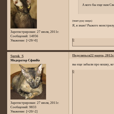
А кого бы еще нам Св
(тянет руку вверх)
Я, я знаю! Рыжего монстрил
Зарегистрирован
: 27 июля, 2011г.
Сообщений:
14956
0
Уважение:
[+29/-0]
Поделиться
22 марта, 2012г
Surok_S
Модератор СфинКо
вы еще забыли про кошку, к
0
Зарегистрирован
: 27 июля, 2011г.
Сообщений:
9833
Уважение:
[+20/-2]