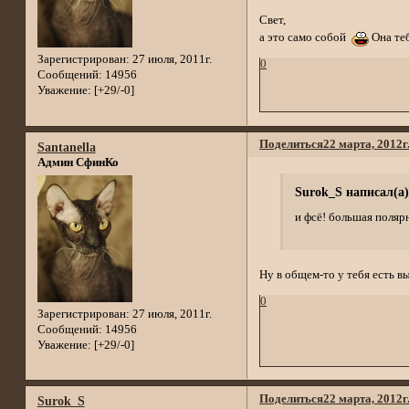
Свет,
а это само собой
Она теб
Зарегистрирован
: 27 июля, 2011г.
0
Сообщений:
14956
Уважение:
[+29/-0]
Поделиться
22 марта, 2012г
Santanella
Админ СфинКо
Surok_S написал(а)
и фсё! большая полярн
Ну в общем-то у тебя есть 
0
Зарегистрирован
: 27 июля, 2011г.
Сообщений:
14956
Уважение:
[+29/-0]
Поделиться
22 марта, 2012г
Surok_S