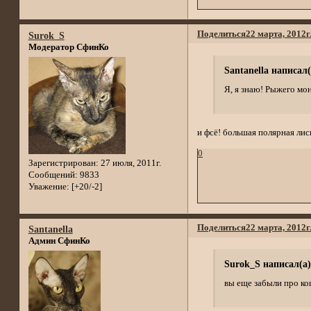
Поделиться
22 марта, 2012г
Surok_S
Модератор СфинКо
Santanella написал(
Я, я знаю! Рыжего мо
и фсё! большая полярная лис
0
Зарегистрирован
: 27 июля, 2011г.
Сообщений:
9833
Уважение:
[+20/-2]
Поделиться
22 марта, 2012г
Santanella
Админ СфинКо
Surok_S написал(а)
вы еще забыли про ко