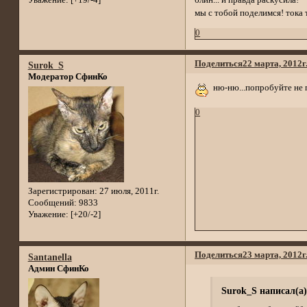
блин... и правда раскусила!
Уважение:
[+19/-4]
мы с тобой поделимся! тока 
0
Поделиться
22 марта, 2012г
Surok_S
Модератор СфинКо
ню-ню...попробуйте не п
0
Зарегистрирован
: 27 июля, 2011г.
Сообщений:
9833
Уважение:
[+20/-2]
Поделиться
23 марта, 2012г
Santanella
Админ СфинКо
Surok_S написал(а)