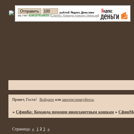
рублей Яндекс.Деньгами
на счет
41001979109253
(
СфинКо: Команда помощи сфинксам
)
Привет, Гость!
Войдите
или
зарегистрируйтесь
.
»
СфинКо: Команда помощи инопланетным кошкам
»
СфинМе
Страница:
«
1
2
3
»