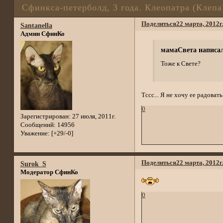
Сфинкса-петерболд, 3 года. Клеопатра (Клепа
Поделиться
22 марта, 2012г
Santanella
Админ СфинКо
мамаСвета написал
Тоже к Свете?
Тссс... Я не хочу ее радова
0
Зарегистрирован
: 27 июля, 2011г.
Сообщений:
14956
Уважение:
[+29/-0]
Поделиться
22 марта, 2012г
Surok_S
Модератор СфинКо
0