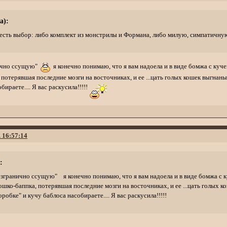
а):
 есть выбор: либо комплект из монстрилы и Формана, либо милую, симпатичн
нично ссущую"
я конечно понимаю, что я вам надоела и в виде бомжа с ку
потерявшая последние мозги на восточниках, и ее ...цать голых кошек выгнан
бираете.... Я вас раскусила!!!!!
. 16:57:14
:
езгранично ссущую" я конечно понимаю, что я вам надоела и в виде бомжа с 
ко-баппка, потерявшая последние мозги на восточниках, и ее ...цать голых к
робке" и кучу баблоса насобираете.... Я вас раскусила!!!!!