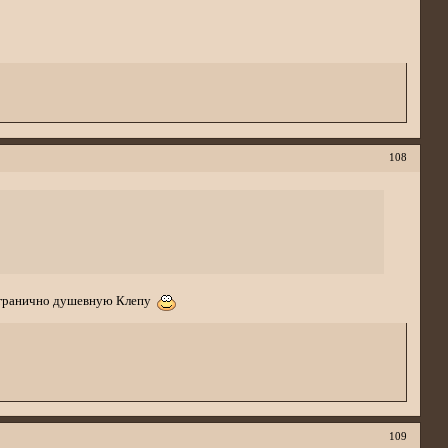
108
безгранично душевную Клепу
109