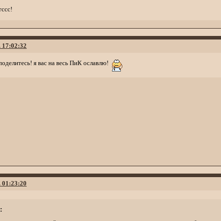
тссс!
. 17:02:32
оделитесь! я вас на весь ПиК ославлю!
. 01:23:20
: