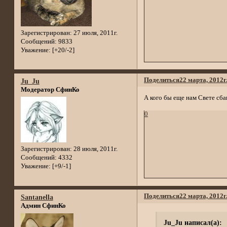
Зарегистрирован
: 27 июля, 2011г.
Сообщений:
9833
Уважение:
[+20/-2]
Поделиться
22 марта, 2012г
Ju_Ju
Модератор СфинКо
А кого бы еще нам Свете сб
0
Зарегистрирован
: 28 июля, 2011г.
Сообщений:
4332
Уважение:
[+9/-1]
Поделиться
22 марта, 2012г
Santanella
Админ СфинКо
Ju_Ju написал(а):