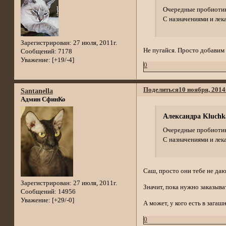
Очередные пробиотики.
С назначениями и лек
Зарегистрирован
: 27 июля, 2011г.
Не пугайся. Просто добавим
Сообщений:
7178
Уважение:
[+19/-4]
0
Поделиться
10 ноября, 2014
Santanella
Админ СфинКо
Александра Kluchk
Очередные пробиотики.
С назначениями и лек
Саш, просто они тебе не даю
Зарегистрирован
: 27 июля, 2011г.
Значит, пока нужно заказыва
Сообщений:
14956
Уважение:
[+29/-0]
А может, у кого есть в зага
0