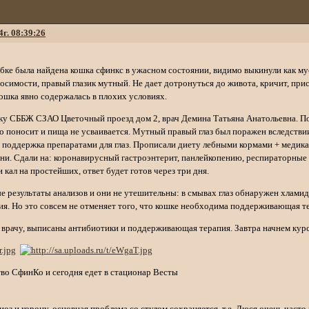
4г. 08:39:26
обке была найдена кошка сфинкс в ужасном состоянии, видимо выкинули как му
осимости, правый глазик мутный. Не дает дотронуться до живота, кричит, пр
ошка явно содержалась в плохих условиях.
ику СББЖ СЗАО Цветочный проезд дом 2, врач Демина Татьяна Анатольевна. По 
но поносит и пища не усваивается. Мутный правый глаз был поражен вследстви
я поддержка препаратами для глаз. Прописали диету лебными кормами + медика
ни. Сдали на: коронавирусный гастроэнтерит, панлейкопению, респираторные 
 кал на простейших, ответ будет готов через три дня.
е результаты анализов и они не утешительны: в смывах глаз обнаружен хламид
ия. Но это совсем не отменяет того, что кошке необходима поддерживающая 
 врачу, выписаны антибиотики и поддерживающая терапия. Завтра начнем курс
во СфинКо и сегодня едет в стационар Весты
з и корону, основная проблема со стулом сохраняется, т.е. Люся очень часто к