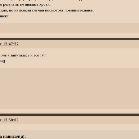
о результатам анализа крови.
идно, но на всякий случай посмотрят повнимательнее.
инекс.
г. 15:47:57
че я запуталась и все тут.
и((
г. 15:50:02
a написал(а):