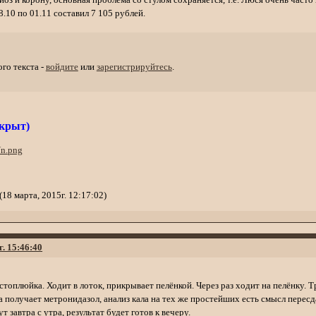
.10 по 01.11 составил 7 105 рублей.
го текста -
войдите
или
зарегистрируйтесь
.
акрыт)
.
18 марта, 2015г. 12:17:02)
г. 15:46:40
стоплюйка. Ходит в лоток, прикрывает пелёнкой. Через раз ходит на пелёнку. Тр
 получает метронидазол, анализ кала на тех же простейших есть смысл пересда
 завтра с утра, результат будет готов к вечеру.