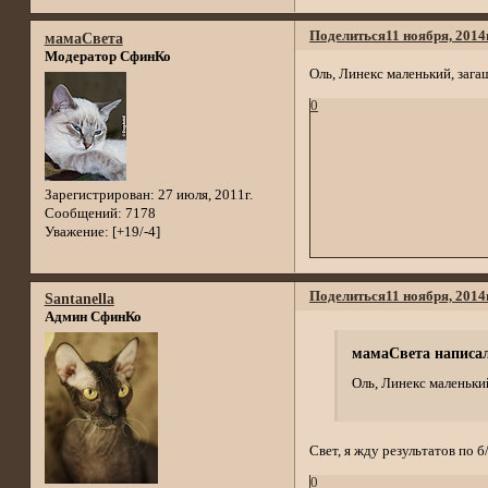
Поделиться
11 ноября, 2014
мамаСвета
Модератор СфинКо
Оль, Линекс маленький, загаш
0
Зарегистрирован
: 27 июля, 2011г.
Сообщений:
7178
Уважение:
[+19/-4]
Поделиться
11 ноября, 2014
Santanella
Админ СфинКо
мамаСвета написал
Оль, Линекс маленький
Свет, я жду результатов по б/
0