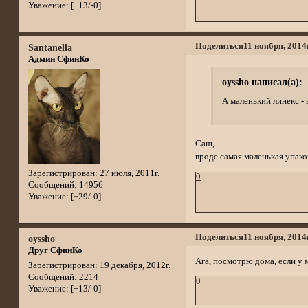
Уважение:
[+13/-0]
Поделиться
11 ноября, 2014
Santanella
Админ СфинКо
oyssho написал(а):
А маленький линекс - 
Саш,
вроде самая маленькая упаков
Зарегистрирован
: 27 июля, 2011г.
0
Сообщений:
14956
Уважение:
[+29/-0]
Поделиться
11 ноября, 2014
oyssho
Друг СфинКо
Ага, посмотрю дома, если у м
Зарегистрирован
: 19 декабря, 2012г.
Сообщений:
2214
0
Уважение:
[+13/-0]