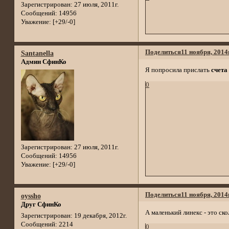
Зарегистрирован
: 27 июля, 2011г.
Сообщений:
14956
Уважение:
[+29/-0]
Поделиться
11 ноября, 2014
Santanella
Админ СфинКо
Я попросила прислать
счета
0
Зарегистрирован
: 27 июля, 2011г.
Сообщений:
14956
Уважение:
[+29/-0]
Поделиться
11 ноября, 2014
oyssho
Друг СфинКо
А маленький линекс - это ск
Зарегистрирован
: 19 декабря, 2012г.
Сообщений:
2214
0