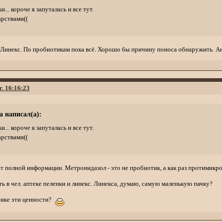
.. короче я запуталась и все тут.
арствами((
 Линекс. По пробиотикам пока всё. Хорошо бы причину поноса обнаружить. Ан
г. 16:16:23
a написал(а):
.. короче я запуталась и все тут.
арствами((
т полной информации. Метронидазол - это не пробиотик, а как раз протимикро
ть в чел. аптеке пеленки и линекс. Линекса, думаю, самую маленькую пачку?
шнике эти ценности?