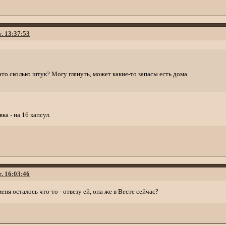
г. 13:37:53
это сколько штук? Могу глянуть, может какие-то запасы есть дома.
ка - на 16 капсул.
г. 16:03:46
еня осталось что-то - отвезу ей, она же в Весте сейчас?