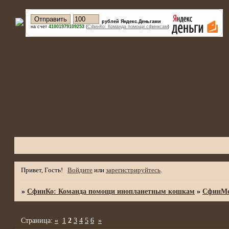
рублей Яндекс.Деньгами
на счет
41001979109253
(
СфинКо: Команда помощи сфинксам
)
Привет, Гость!
Войдите
или
зарегистрируйтесь
.
»
СфинКо: Команда помощи инопланетным кошкам
»
СфинМе
Страница:
«
1
2
3
4
5
6
»