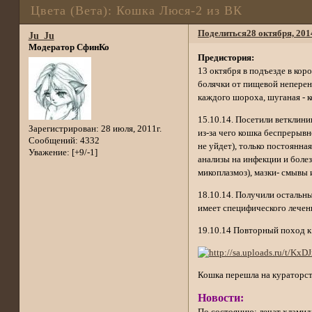
Цвета (Вета): Кошка Люся-2 из ВК
Поделиться
28 октября, 201
Ju_Ju
Модератор СфинКо
Предистория:
13 октября в подъезде в кор
болячки от пищевой неперен
каждого шороха, шуганая - к
15.10.14. Посетили ветклин
Зарегистрирован
: 28 июля, 2011г.
из-за чего кошка беспрерыв
Сообщений:
4332
не уйдет), только постоянна
Уважение:
[+9/-1]
анализы на инфекции и болез
микоплазмоз), мазки- смывы и
18.10.14. Получили остальны
имеет специфического лечен
19.10.14 Повторный поход к
Кошка перешла на кураторст
Новости:
По состоянию: лечат хламидио