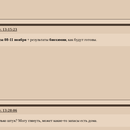
г. 13:15:23
 за 08-11 ноября
+ результаты
биохимии
, как будут готовы.
г. 13:28:06
олько штук? Могу глянуть, может какие-то запасы есть дома.