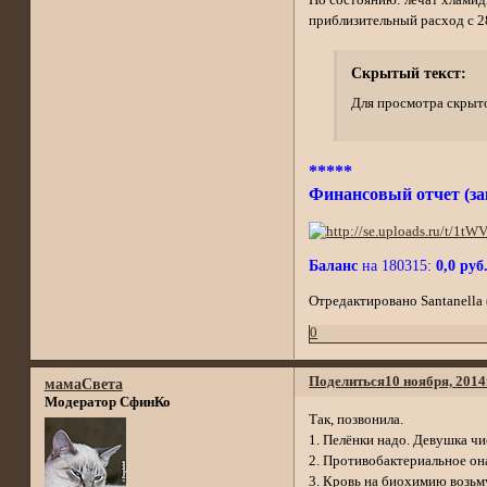
приблизительный расход с 28
Скрытый текст:
Для просмотра скрыто
*****
Финансовый отчет (з
Баланс
на 180315:
0,0 руб
Отредактировано Santanella (
0
Поделиться
10 ноября, 2014
мамаСвета
Модератор СфинКо
Так, позвонила.
1. Пелёнки надо. Девушка чи
2. Противобактериальное она
3. Кровь на биохимию возьмут