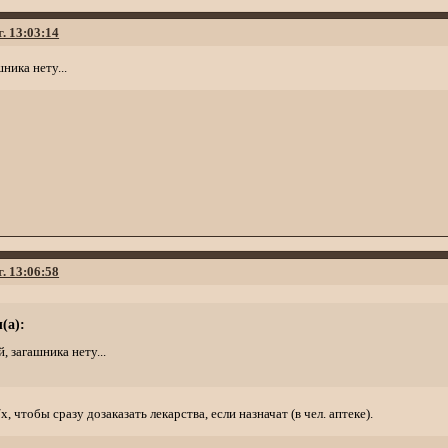
г. 13:03:14
ника нету...
г. 13:06:58
(а):
, загашника нету...
х, чтобы сразу дозаказать лекарства, если назначат (в чел. аптеке).