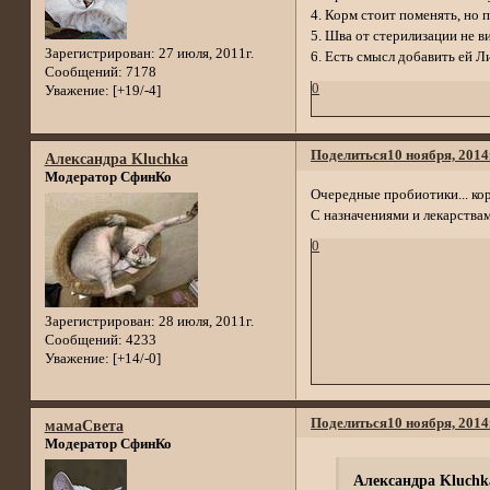
4. Корм стоит поменять, но п
5. Шва от стерилизации не в
Зарегистрирован
: 27 июля, 2011г.
6. Есть смысл добавить ей Л
Сообщений:
7178
0
Уважение:
[+19/-4]
Поделиться
10 ноября, 2014
Александра Kluchka
Модератор СфинКо
Очередные пробиотики... коро
С назначениями и лекарствам
0
Зарегистрирован
: 28 июля, 2011г.
Сообщений:
4233
Уважение:
[+14/-0]
Поделиться
10 ноября, 2014
мамаСвета
Модератор СфинКо
Александра Kluchk