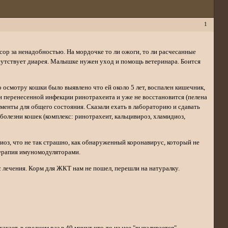
1
сор за ненадобностью. На мордочке то ли ожоги, то ли расчесанные
исутствует диарея. Малышке нужен уход и помощь ветеринара. Боится
осмотру кошки было выявлено что ей около 5 лет, воспален кишечник,
и перенесенной инфекции ринотрахеита и уже не восстановится (пелена
менты для общего состояния. Сказали ехать в лабораторию и сдавать
болезни кошек (комплекс: ринотрахеит, кальцивироз, хламидиоз,
иоз, что не так страшно, как обнаруженный коронавирус, который не
терапия имуномодуляторами.
 лечения. Корм для ЖКТ нам не пошел, перешли на натуралку.
акает, в среднем раз в 40 минут что-то из нее "вываливается".